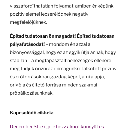
visszafordíthatatlan folyamat, amiben énképünk
pozitív elemei lecserélődnek negatív
megfelelőjüknek.
Építsd tudatosan önmagadat! Építsd tudatosan
pályafutásodat!
– mondom én azzal a
bizonyossággal, hogy ez az egyik útja annak, hogy
stabilan – a megtapasztalt nehézségek ellenére –
meg tudjuk őrizni az önmagunkról alkotott pozitív
és erőforrásokban gazdag képet, ami alapja,
origója és éltető forrása minden szakmai
próbálkozásunknak.
Kapcsolódó cikkek:
December 31-e éjjele hozz álmot könnyűt és