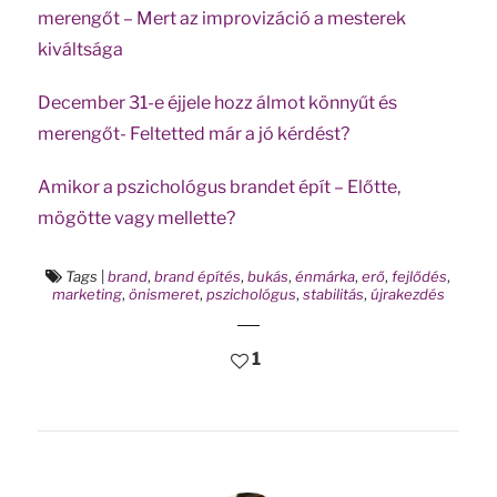
merengőt – Mert az improvizáció a mesterek
kiváltsága
December 31-e éjjele hozz álmot könnyűt és
merengőt- Feltetted már a jó kérdést?
Amikor a pszichológus brandet épít – Előtte,
mögötte vagy mellette?
Tags
|
brand
,
brand építés
,
bukás
,
énmárka
,
erő
,
fejlődés
,
marketing
,
önismeret
,
pszichológus
,
stabilitás
,
újrakezdés
1