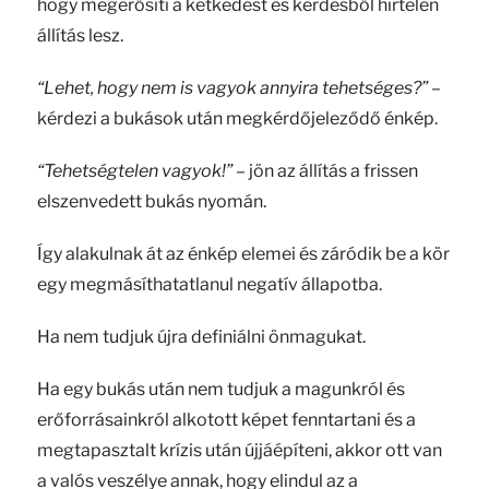
hogy megerősíti a kétkedést és kérdésből hirtelen
állítás lesz.
“Lehet, hogy nem is vagyok annyira tehetséges?”
–
kérdezi a bukások után megkérdőjeleződő énkép.
“Tehetségtelen vagyok!”
– jön az állítás a frissen
elszenvedett bukás nyomán.
Így alakulnak át az énkép elemei és záródik be a kör
egy megmásíthatatlanul negatív állapotba.
Ha nem tudjuk újra definiálni önmagukat.
Ha egy bukás után nem tudjuk a magunkról és
erőforrásainkról alkotott képet fenntartani és a
megtapasztalt krízis után újjáépíteni, akkor ott van
a valós veszélye annak, hogy elindul az a