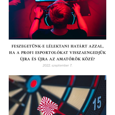
FESZEGETÜNK-E LÉLEKTANI HATÁRT AZZAL,
HA A PROFI ESPORTOLÓKAT VISSZAENGEDJÜK
ÚJRA ÉS ÚJRA AZ AMATŐRÖK KÖZÉ?
2022. szeptember 7.