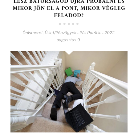
LESZ BÁTORSÁGOD ÚJRA PRÓBÁLNI ÉS
MIKOR JÖN EL A PONT, MIKOR VÉGLEG
FELADOD?
Önismeret
,
Üzlet/Pénzügyek
Páli Patrícia
2022.
-
-
augusztus 9.