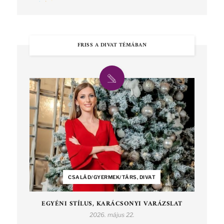
FRISS A DIVAT TÉMÁBAN
CSALÁD/GYERMEK/TÁRS, DIVAT
EGYÉNI STÍLUS, KARÁCSONYI VARÁZSLAT
2026. május 22.