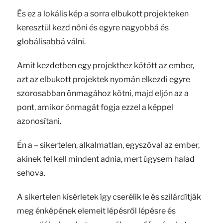
És ez a lokális kép a sorra elbukott projekteken
keresztül kezd nőni és egyre nagyobbá és
globálisabbá válni.
Amit kezdetben egy projekthez kötött az ember,
azt az elbukott projektek nyomán elkezdi egyre
szorosabban önmagához kötni, majd eljön az a
pont, amikor önmagát fogja ezzel a képpel
azonosítani.
Én a – sikertelen, alkalmatlan, egyszóval az ember,
akinek fel kell mindent adnia, mert úgysem halad
sehova.
A sikertelen kísérletek így cserélik le és szilárdítják
meg énképének elemeit lépésről lépésre és