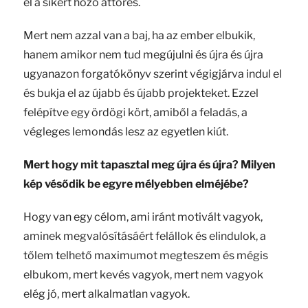
el a sikert hozó áttörés.
Mert nem azzal van a baj, ha az ember elbukik,
hanem amikor nem tud megújulni és újra és újra
ugyanazon forgatókönyv szerint végigjárva indul el
és bukja el az újabb és újabb projekteket. Ezzel
felépítve egy ördögi kört, amiből a feladás, a
végleges lemondás lesz az egyetlen kiút.
Mert hogy mit tapasztal meg újra és újra? Milyen
kép vésődik be egyre mélyebben elméjébe?
Hogy van egy célom, ami iránt motivált vagyok,
aminek megvalósításáért felállok és elindulok, a
tőlem telhető maximumot megteszem és mégis
elbukom, mert kevés vagyok, mert nem vagyok
elég jó, mert alkalmatlan vagyok.