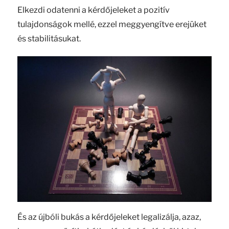
Elkezdi odatenni a kérdőjeleket a pozitív
tulajdonságok mellé, ezzel meggyengítve erejüket
és stabilitásukat.
És az újbóli bukás a kérdőjeleket legalizálja, azaz,