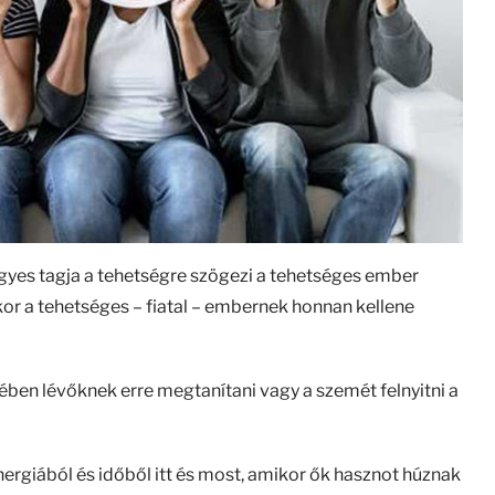
gyes tagja a tehetségre szögezi a tehetséges ember
or a tehetséges – fiatal – embernek honnan kellene
ében lévőknek erre megtanítani vagy a szemét felnyitni a
nergiából és időből itt és most, amikor ők hasznot húznak