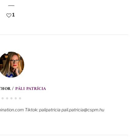
1
THOR /
PÁLI PATRÍCIA
nation.com Tiktok: palipatricia pali.patricia@cspm.hu