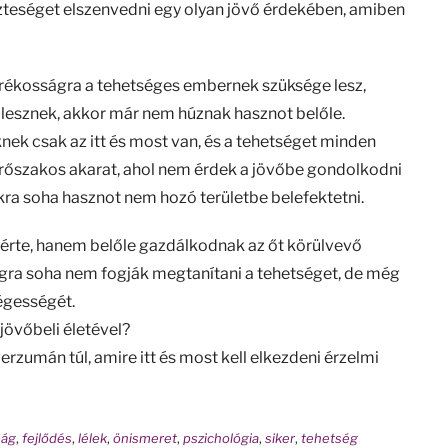
szteséget elszenvedni egy olyan jövő érdekében, amiben
arékosságra a tehetséges embernek szüksége lesz,
lesznek, akkor már nem húznak hasznot belőle.
k csak az itt és most van, és a tehetséget minden
erőszakos akarat, ahol nem érdek a jövőbe gondolkodni
ra soha hasznot nem hozó területbe belefektetni.
m érte, hanem belőle gazdálkodnak az őt körülvevő
ágra soha nem fogják megtanítani a tehetséget, de még
égességét.
jövőbeli életével?
erzumán túl, amire itt és most kell elkezdeni érzelmi
ság
,
fejlődés
,
lélek
,
önismeret
,
pszichológia
,
siker
,
tehetség