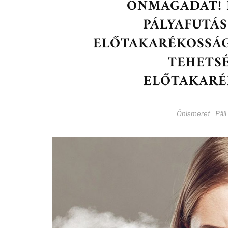
ÖNMAGADAT! 
PÁLYAFUTÁS
ELŐTAKARÉKOSSÁG 
TEHETS
ELŐTAKARÉK
Önismeret
Páli
-