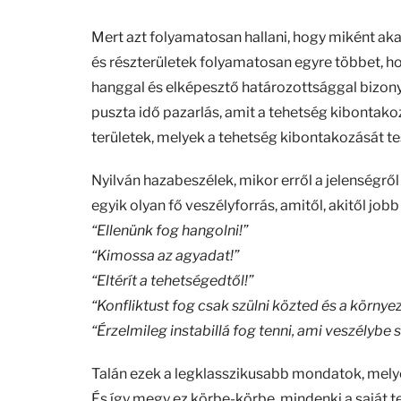
Mert azt folyamatosan hallani, hogy miként a
és részterületek folyamatosan egyre többet, h
hanggal és elképesztő határozottsággal bizonyg
puszta idő pazarlás, amit a tehetség kibontako
területek, melyek a tehetség kibontakozását t
Nyilván hazabeszélek, mikor erről a jelenségről
egyik olyan fő veszélyforrás, amitől, akitől job
“Ellenünk fog hangolni!”
“Kimossa az agyadat!”
“Eltérít a tehetségedtől!”
“Konfliktust fog csak szülni közted és a környe
“Érzelmileg instabillá fog tenni, ami veszélybe 
Talán ezek a legklasszikusabb mondatok, mely
És így megy ez körbe-körbe, mindenki a saját te