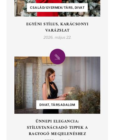
CSALÁD/GYERMEK/TÁRS, DIVAT
EGYÉNI STÍLUS, KARÁCSONYI
VARÁZSLAT
2026. május 22.
DIVAT, TÁRSADALOM
ÜNNEPI ELEGANCIA:
STÍLUSTANÁCSADÓ TIPPEK A
RAGYOGÓ MEGJELENÉSHEZ