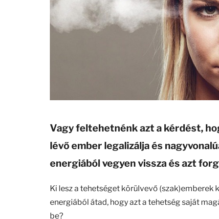
Vagy feltehetnénk azt a kérdést, h
lévő ember legalizálja és nagyvonalú
energiából vegyen vissza és azt fo
Ki lesz a tehetséget körülvevő (szak)emberek kö
energiából átad, hogy azt a tehetség saját magá
be?