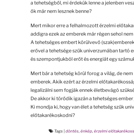
a tehetségből, mi érdekük lenne a jelenben ve
ők már nem lesznek benne?
Mert mikor erre a felhalmozott érzelmi előtak
addigra ezek az emberek már régen sehol nem 
A tehetséges embert körülvevő (szak)emberekne
erővel a tehetsége szűk univerzumában tartó 
és szempontjukból erőt és energiát egy számuk
Mert bár a tehetség körül forog a világ, de ne
emberek. Akik ezért az érzelmi előtakarékoss
legalizálni sem fogják ennek életbevágó szüks
De akkor ki törődik igazán a tehetséges ember 
Ki mondja ki, hogy van élet a tehetség szűk univ
előtakarékoskodni?
Tags
|
döntés
,
énkép
,
érzelmi előtakarékos