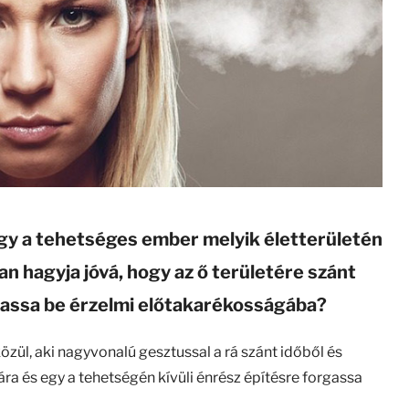
ogy a tehetséges ember melyik életterületén
an hagyja jóvá, hogy az ő területére szánt
rgassa be érzelmi előtakarékosságába?
zül, aki nagyvonalú gesztussal a rá szánt időből és
ra és egy a tehetségén kívüli énrész építésre forgassa