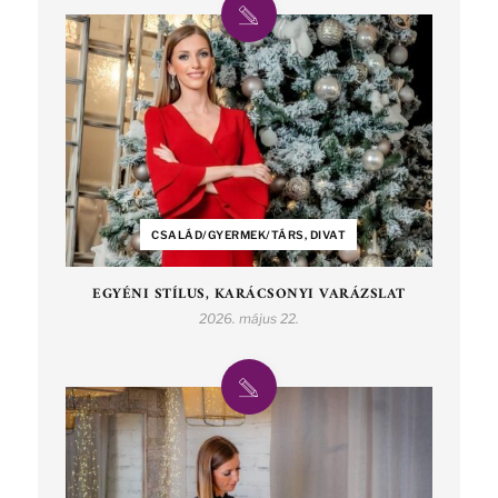
CSALÁD/GYERMEK/TÁRS, DIVAT
EGYÉNI STÍLUS, KARÁCSONYI VARÁZSLAT
2026. május 22.