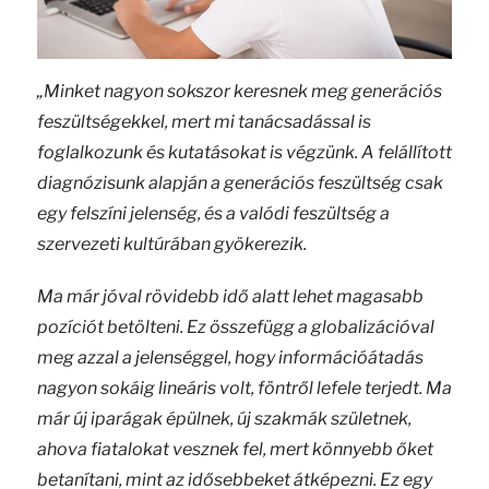
„Minket nagyon sokszor keresnek meg generációs
feszültségekkel, mert mi tanácsadással is
foglalkozunk és kutatásokat is végzünk. A felállított
diagnózisunk alapján a generációs feszültség csak
egy felszíni jelenség, és a valódi feszültség a
szervezeti kultúrában gyökerezik.
Ma már jóval rövidebb idő alatt lehet magasabb
pozíciót betölteni. Ez összefügg a globalizációval
meg azzal a jelenséggel, hogy információátadás
nagyon sokáig lineáris volt, föntről lefele terjedt. Ma
már új iparágak épülnek, új szakmák születnek,
ahova fiatalokat vesznek fel, mert könnyebb őket
betanítani, mint az idősebbeket átképezni. Ez egy