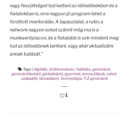
nagy feszültséget tud kelteni az idősebbekben és a
fiatalokban is, erre nagyon jó program lehet a
fordított mentorálás. A tapasztalat, a rutin, a
network nagyon sokat számít még ma is a
munkaerőpiacon, és a fiatalabb is sok mindent meg
tud az idősebbnek tanítani, vagy akár aktualizálni
annak tudását.”
Tags
|
digitális
,
értékrendszer
,
fejlődés
,
generáció
,
generációkutató
,
globalizáció
,
gyermek
,
korosztályok
,
robot
,
szakadék
,
társadalom
,
technológia
,
Y-Z generáció
1