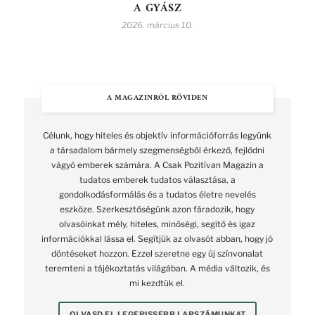
A GYÁSZ
2026. március 10.
A MAGAZINRÓL RÖVIDEN
Célunk, hogy hiteles és objektív információforrás legyünk
a társadalom bármely szegmenségből érkező, fejlődni
vágyó emberek számára. A Csak Pozitívan Magazin a
tudatos emberek tudatos választása, a
gondolkodásformálás és a tudatos életre nevelés
eszköze. Szerkesztőségünk azon fáradozik, hogy
olvasóinkat mély, hiteles, minőségi, segítő és igaz
információkkal lássa el. Segítjük az olvasót abban, hogy jó
döntéseket hozzon. Ezzel szeretne egy új színvonalat
teremteni a tájékoztatás világában. A média változik, és
mi kezdtük el.
OLVASD EL LEGFRISSEBB LAPSZÁMUNKAT