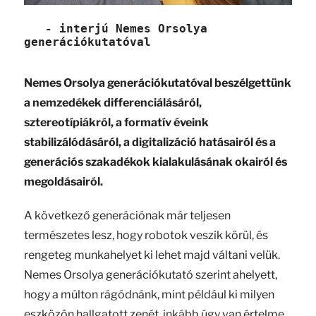
   - interjú Nemes Orsolya 
generációkutatóval
Nemes Orsolya generációkutatóval beszélgettünk
a nemzedékek differenciálásáról,
sztereotípiákról, a formatív éveink
stabilizálódásáról, a digitalizáció hatásairól és a
generációs szakadékok kialakulásának okairól és
megoldásairól.
A következő generációnak már teljesen
természetes lesz, hogy robotok veszik körül, és
rengeteg munkahelyet ki lehet majd váltani velük.
Nemes Orsolya generációkutató szerint ahelyett,
hogy a múlton rágódnánk, mint például ki milyen
eszközön hallgatott zenét, inkább úgy van értelme