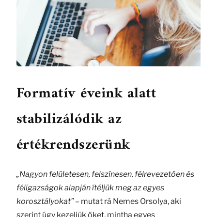
Formatív éveink alatt
stabilizálódik az
értékrendszerünk
„Nagyon felületesen, felszínesen, félrevezetően és
féligazságok alapján ítéljük meg az egyes
korosztályokat”
– mutat rá Nemes Orsolya, aki
szerint úgy kezeljük őket, mintha egyes