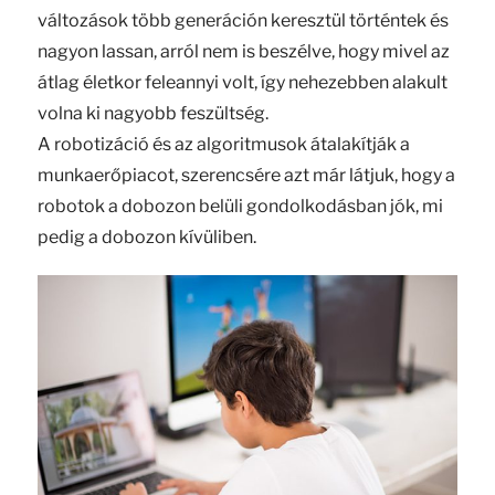
változások több generáción keresztül történtek és
nagyon lassan, arról nem is beszélve, hogy mivel az
átlag életkor feleannyi volt, így nehezebben alakult
volna ki nagyobb feszültség.
A robotizáció és az algoritmusok átalakítják a
munkaerőpiacot, szerencsére azt már látjuk, hogy a
robotok a dobozon belüli gondolkodásban jók, mi
pedig a dobozon kívüliben.