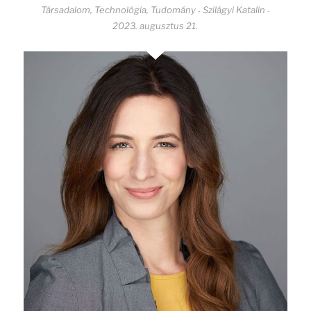
Társadalom
,
Technológia
,
Tudomány
Szilágyi Katalin
-
-
2023. augusztus 21.