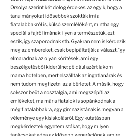
Orsolya szerint két dolog érdekes: az egyik, hogy a
tanulmányokat idősebbek szokták írni a
fiatalabbakról is, külső szemlélőként, mintha egy
speciális fajról írnának: ilyen a természetük, ezt
eszik, így szaporodnak stb. Gyakran nem is kérdezik
meg az embereket, csak bepipáltatják a választ, így
elmaradnak az olyan körítések, ami egy
beszélgetésből kiderülne: például azért lakom
mama hotelben, mert elszálltak az ingatlanárak és
nem tudom megfizetni az albérletet. A másik, hogy
sokszor beüt a nosztalgia, ami megszépíti az
emlékeket, ma már a fiatalok is sopánkodnak a
még fiatalabbakra, egy gimnazistának is megvan a
véleménye egy kisiskolásról. Egy kutatásban
megkérdeztek egyetemistákat, hogy milyen
tanácsokat adna az idősebb generációnak, amire