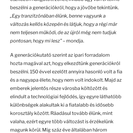
beszélni a generációkról, hogy a jövőbe tekintünk.
„Egy tranzitzónában élünk, benne vagyunk a
változás kellős közepén és látjuk, hogy a régi már
nem teljesen működi, de az újról még nem tudjuk
pontosan, hogy mi lesz”
– mondja.
A generációkutató szerint az ipari forradalom
hozta magával azt, hogy elkezdtünk generációkról
beszélni. 150 évvel ezelőtt annyira hasonló volt a fia
és a nagyapa élete, hogy nem volt indokolt. Majd az
emberek jelentős része városba költözött és
elindult a technológiai fejlődés, így egyre láthatóbb
különbségek alakultak ki a fiatalabb és idősebb
korosztály között. Ráadásul tovább élünk, mint
valaha, ezért egyre több változást is érzékelünk
magunk körül. Míg száz éve általában három