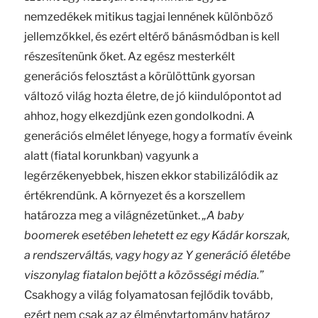
nemzedékek mitikus tagjai lennének különböző
jellemzőkkel, és ezért eltérő bánásmódban is kell
részesítenünk őket. Az egész mesterkélt
generációs felosztást a körülöttünk gyorsan
változó világ hozta életre, de jó kiindulópontot ad
ahhoz, hogy elkezdjünk ezen gondolkodni. A
generációs elmélet lényege, hogy a formatív éveink
alatt (fiatal korunkban) vagyunk a
legérzékenyebbek, hiszen ekkor stabilizálódik az
értékrendünk. A környezet és a korszellem
határozza meg a világnézetünket.
„A baby
boomerek esetében lehetett ez egy Kádár korszak,
a rendszerváltás, vagy hogy az Y generáció életébe
viszonylag fiatalon bejött a közösségi média.”
Csakhogy a világ folyamatosan fejlődik tovább,
ezért nem csak az az élménytartomány határoz