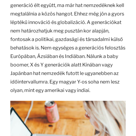
generáció élt együtt, ma már hat nemzedéknek kell
megtalálnia a közös hangot. Ehhez még jön a gyors
léptékű innováció és globalizáció. A generációkat
nem határozhatjuk meg pusztán kor alapján,
fontosak a politikai, gazdasági és társadalmi külső
behatások is. Nem egységes a generációs felosztás
Európában, Ázsiában és Indiában. Nálunk a baby
boomer, X és Y generációk alatt Kínában vagy
Japánban hat nemzedék futott le ugyanebben az
időintervallumra. Egy magyar Y-os soha nem lesz
olyan, mint egy amerikai vagy indiai.