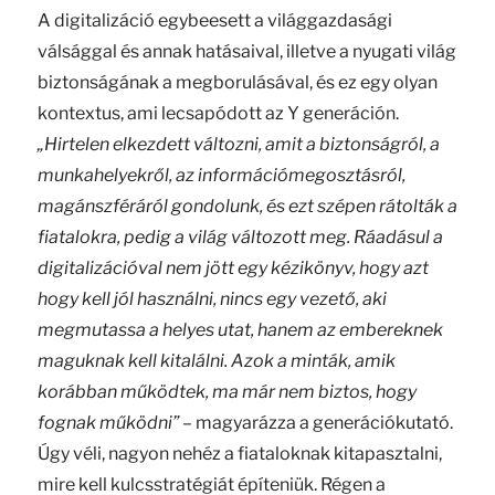
A digitalizáció egybeesett a világgazdasági
válsággal és annak hatásaival, illetve a nyugati világ
biztonságának a megborulásával, és ez egy olyan
kontextus, ami lecsapódott az Y generáción.
„Hirtelen elkezdett változni, amit a biztonságról, a
munkahelyekről, az információmegosztásról,
magánszféráról gondolunk, és ezt szépen rátolták a
fiatalokra, pedig a világ változott meg. Ráadásul a
digitalizációval nem jött egy kézikönyv, hogy azt
hogy kell jól használni, nincs egy vezető, aki
megmutassa a helyes utat, hanem az embereknek
maguknak kell kitalálni. Azok a minták, amik
korábban működtek, ma már nem biztos, hogy
fognak működni”
– magyarázza a generációkutató.
Úgy véli, nagyon nehéz a fiataloknak kitapasztalni,
mire kell kulcsstratégiát építeniük. Régen a