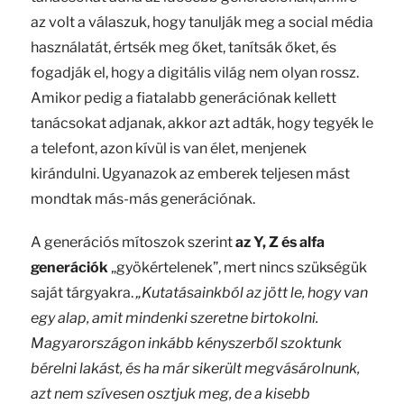
az volt a válaszuk, hogy tanulják meg a social média
használatát, értsék meg őket, tanítsák őket, és
fogadják el, hogy a digitális világ nem olyan rossz.
Amikor pedig a fiatalabb generációnak kellett
tanácsokat adjanak, akkor azt adták, hogy tegyék le
a telefont, azon kívül is van élet, menjenek
kirándulni. Ugyanazok az emberek teljesen mást
mondtak más-más generációnak.
A generációs mítoszok szerint
az Y, Z és alfa
generációk
„gyökértelenek”, mert nincs szükségük
saját tárgyakra.
„Kutatásainkból az jött le, hogy van
egy alap, amit mindenki szeretne birtokolni.
Magyarországon inkább kényszerből szoktunk
bérelni lakást, és ha már sikerült megvásárolnunk,
azt nem szívesen osztjuk meg, de a kisebb