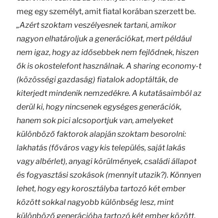
meg egy személyt, amit fiatal korában szerzett be.
„Azért szoktam veszélyesnek tartani, amikor
nagyon elhatároljuk a generációkat, mert például
nem igaz, hogy az idősebbek nem fejlődnek, hiszen
ők is okostelefont használnak. A sharing economy-t
(közösségi gazdaság) fiatalok adoptálták, de
kiterjedt mindenik nemzedékre. A kutatásaimból az
derül ki, hogy nincsenek egységes generációk,
hanem sok pici alcsoportjuk van, amelyeket
különböző faktorok alapján szoktam besorolni:
lakhatás (főváros vagy kis település, saját lakás
vagy albérlet), anyagi körülmények, családi állapot
és fogyasztási szokások (mennyit utazik?). Könnyen
lehet, hogy egy korosztályba tartozó két ember
között sokkal nagyobb különbség lesz, mint
különböző generációba tartozó két ember között,