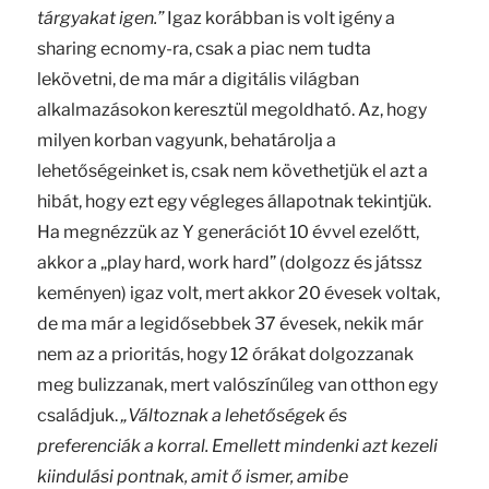
tárgyakat igen.”
Igaz korábban is volt igény a
sharing ecnomy-ra, csak a piac nem tudta
lekövetni, de ma már a digitális világban
alkalmazásokon keresztül megoldható. Az, hogy
milyen korban vagyunk, behatárolja a
lehetőségeinket is, csak nem követhetjük el azt a
hibát, hogy ezt egy végleges állapotnak tekintjük.
Ha megnézzük az Y generációt 10 évvel ezelőtt,
akkor a „play hard, work hard” (dolgozz és játssz
keményen) igaz volt, mert akkor 20 évesek voltak,
de ma már a legidősebbek 37 évesek, nekik már
nem az a prioritás, hogy 12 órákat dolgozzanak
meg bulizzanak, mert valószínűleg van otthon egy
családjuk.
„Változnak a lehetőségek és
preferenciák a korral. Emellett mindenki azt kezeli
kiindulási pontnak, amit ő ismer, amibe