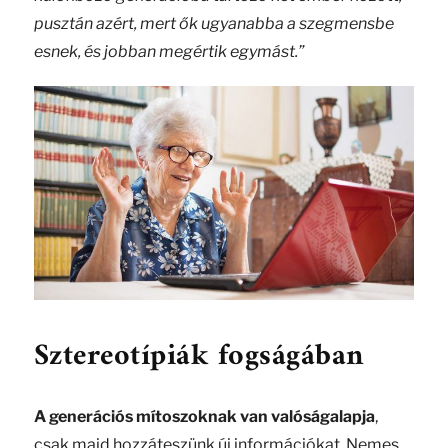
pusztán azért, mert ők ugyanabba a szegmensbe
esnek, és jobban megértik egymást.”
Sztereotípiák fogságában
A generációs mítoszoknak van valóságalapja
,
csak majd hozzáteszünk új információkat. Nemes