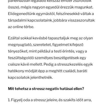
panelházban legalább kétszáz ember zsúfolódik
össze), mégis nagyon egyedül érezzük magunkat.
Elidegenedtünk egymástól, felszínesekké váltak a
társadalmi kapcsolataink, jobbára visszaszorultak
az online térbe.
Ezáltal sokkal kevésbé tapasztaljuk meg az olyan
megnyugtató, szeretetet, figyelmet kifejező
tényezőket, mint például a testi érintés, vagy a
feszültségoldó személyes beszélgetések egy
csésze kávé mellett. Pedig a stresszkezelés egyik
hatékony módját épp a meghitt családi, baráti
kapcsolatok jelenthetnék.
Mit tehetsz a stressz negatív hatásai ellen?
1. Figyelj oda a stressz jeleire, és szakíts időt arra,