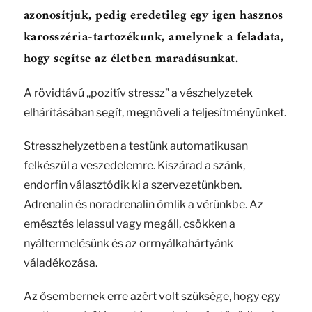
azonosítjuk, pedig eredetileg egy igen hasznos
karosszéria-tartozékunk, amelynek a feladata,
hogy segítse az életben maradásunkat.
A rövidtávú „pozitív stressz” a vészhelyzetek
elhárításában segít, megnöveli a teljesítményünket.
Stresszhelyzetben a testünk automatikusan
felkészül a veszedelemre. Kiszárad a szánk,
endorfin választódik ki a szervezetünkben.
Adrenalin és noradrenalin ömlik a vérünkbe. Az
emésztés lelassul vagy megáll, csökken a
nyáltermelésünk és az orrnyálkahártyánk
váladékozása.
Az ősembernek erre azért volt szüksége, hogy egy