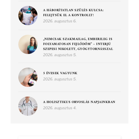
A HÁBORÍTATLAN SZÜLÉS KULCSA:
FELEJTSÜK EL A KONTROLLT!
2026. augusztus 6.
„NEMCSAK SZAKMAILAG, EMBERILEG IS
FOLYAMATOSAN FEJLŐDŐM” – INTERJÚ
SZEPESI NIKOLETT, GYÓGYTORNÁSSZAL
2026. augusztus 5.
5 ÉVESEK VAGYUNK
2026. augusztus 5.
A HOLISZTIKUS ORVOSLÁS NAPJAINKBAN
2026. augusztus 4.