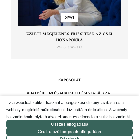
DIVAT
ÜZLETI MEGJELENÉS FRISSÍTÉSE AZ ŐSZI
HÓNAPOKRA
2026. április 8.
KAPCSOLAT
ADATVÉDELMI ÉS ADATKEZELÉSI SZABÁLYZAT
Ez a weboldal sütiket használ a böngészési élmény javítása és a
SZERZŐI JOGOK
IMPRESSZUM
webhely megfelelő működésének biztosítása érdekében. A webhely
használatának folytatásával elismeri és elfogadja a sütik használatát.
SÜTI TÁJÉKOZTATÓ ÉS HOZZÁJÁRULÁS KEZELÉSE
Összes elfogadása
Csak a szükségesek elfogadása
© 2019-2026. CSAK POZITÍVAN MAGAZIN.