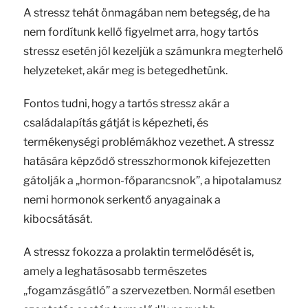
A stressz tehát önmagában nem betegség, de ha
nem fordítunk kellő figyelmet arra, hogy tartós
stressz esetén jól kezeljük a számunkra megterhelő
helyzeteket, akár meg is betegedhetünk.
Fontos tudni, hogy a tartós stressz akár a
családalapítás gátját is képezheti, és
termékenységi problémákhoz vezethet. A stressz
hatására képződő stresszhormonok kifejezetten
gátolják a „hormon-főparancsnok”, a hipotalamusz
nemi hormonok serkentő anyagainak a
kibocsátását.
A stressz fokozza a prolaktin termelődését is,
amely a leghatásosabb természetes
„fogamzásgátló” a szervezetben. Normál esetben