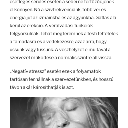
esetleges sérülés esetén a sebei ne fertőződjenek
el könnyen. Nő a szívfrekvenciánk, több vér és
energia jut az izmainkba és az agyunkba. Gátlás alá
kerül az erekció. A véralvadási funkciók
felgyorsulnak. Tehát megteremnek a testi feltételek
a támadásra és a védekezésre, azaz arra, hogy
üssünk vagy fussunk. A vészhelyzet elmúltával a
szervezet működése a normális szintre áll vissza.
„Negatív stressz” esetén ezek a folyamatok
tartósan fennállnak a szervezetünkben, és hosszú
távon akár károsíthatják is azt.