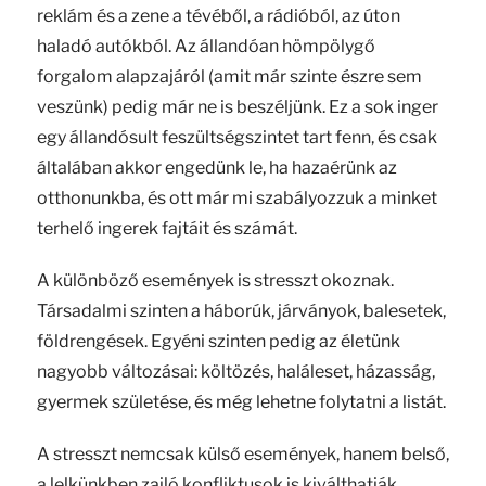
reklám és a zene a tévéből, a rádióból, az úton
haladó autókból. Az állandóan hömpölygő
forgalom alapzajáról (amit már szinte észre sem
veszünk) pedig már ne is beszéljünk. Ez a sok inger
egy állandósult feszültségszintet tart fenn, és csak
általában akkor engedünk le, ha hazaérünk az
otthonunkba, és ott már mi szabályozzuk a minket
terhelő ingerek fajtáit és számát.
A különböző események is stresszt okoznak.
Társadalmi szinten a háborúk, járványok, balesetek,
földrengések. Egyéni szinten pedig az életünk
nagyobb változásai: költözés, haláleset, házasság,
gyermek születése, és még lehetne folytatni a listát.
A stresszt nemcsak külső események, hanem belső,
a lelkünkben zajló konfliktusok is kiválthatják.