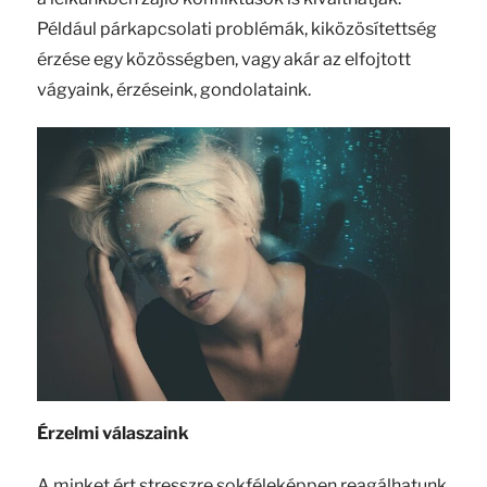
Például párkapcsolati problémák, kiközösítettség
érzése egy közösségben, vagy akár az elfojtott
vágyaink, érzéseink, gondolataink.
Érzelmi válaszaink
A minket ért stresszre sokféleképpen reagálhatunk.