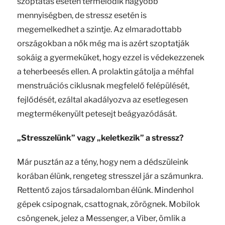
szoptatás esetén termelődik nagyobb
mennyiségben, de stressz esetén is
megemelkedhet a szintje. Az elmaradottabb
országokban a nők még ma is azért szoptatják
sokáig a gyermeküket, hogy ezzel is védekezzenek
a teherbeesés ellen. A prolaktin gátolja a méhfal
menstruációs ciklusnak megfelelő felépülését,
fejlődését, ezáltal akadályozva az esetlegesen
megtermékenyült petesejt beágyazódását.
„Stresszelünk” vagy „keletkezik” a stressz?
Már pusztán az a tény, hogy nem a dédszüleink
korában élünk, rengeteg stresszel jár a számunkra.
Rettentő zajos társadalomban élünk. Mindenhol
gépek csipognak, csattognak, zörögnek. Mobilok
csöngenek, jelez a Messenger, a Viber, ömlik a