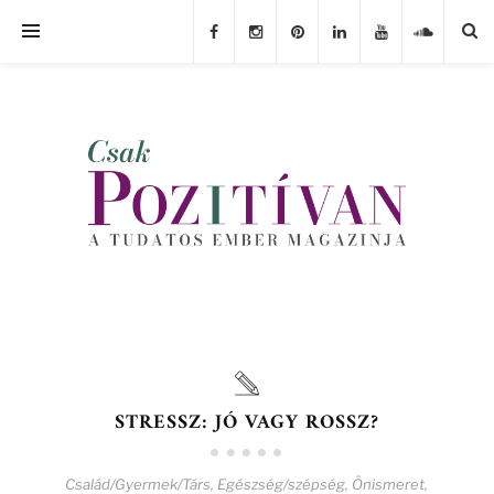
STRESSZ: JÓ VAGY ROSSZ?
Család/Gyermek/Társ
,
Egészség/szépség
,
Önismeret
,