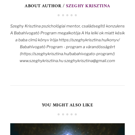
ABOUT AUTHOR /
SZEGHY KRISZTINA
Szeghy Krisztina pszichológiai mentor, családsegítő konzulens
A Babahívogató Program megalkotója A Ha lelki ok miatt késik
a baba című könyv írója https://szeghykrisztina.hu/konyv/
Babahívogató Program - program a várandósságért
(https://szeghykrisztina.hu/babahivogato-program/)
www.szeghykrisztina.hu szeghykrisztina@gmail.com
YOU MIGHT ALSO LIKE