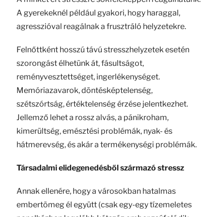
A gyerekeknél például gyakori, hogy haraggal,
agresszióval reagálnak a frusztráló helyzetekre.
Felnőttként hosszú távú stresszhelyzetek esetén
szorongást élhetünk át, fásultságot,
reményvesztettséget, ingerlékenységet.
Memóriazavarok, döntésképtelenség,
szétszórtság, értéktelenség érzése jelentkezhet.
Jellemző lehet a rossz alvás, a pánikroham,
kimerültség, emésztési problémák, nyak- és
hátmerevség, és akár a termékenységi problémák.
Társadalmi elidegenedésből származó stressz
Annak ellenére, hogy a városokban hatalmas
embertömeg él együtt (csak egy-egy tízemeletes