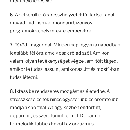
megfelelő lépéseket.
6. Az elkerülhető stresszhelyzetektől tartsd távol
magad, tudj nem-et mondani bizonyos
programokra, helyzetekre, emberekre.
7. Törődj magaddal! Minden nap legyen a napodban
legalább fél óra, amely csak rólad szól. Amikor
valami olyan tevékenységet végzel, ami tölt téged,
amikor le tudsz lassulni, amikor az „itt és most”-ban
tudsz létezni.
8. Iktass be rendszeres mozgást az életedbe. A
stresszkezelésnek nincs egyszerűbb és örömtelibb
módja a sportnál. Az agy közben endorfint,
dopamint, és szerotonint termel. Dopamin
termelődik többek között az orgazmus