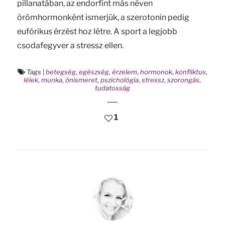
pillanatában, az endorfint más néven
örömhormonként ismerjük, a szerotonin pedig
eufórikus érzést hoz létre. A sport a legjobb
csodafegyver a stressz ellen.
Tags
|
betegség
,
egészség
,
érzelem
,
hormonok
,
konfliktus
,
lélek
,
munka
,
önismeret
,
pszichológia
,
stressz
,
szorongás
,
tudatosság
1