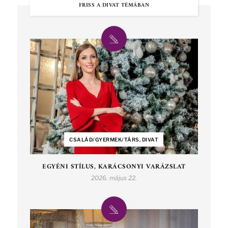
FRISS A DIVAT TÉMÁBAN
CSALÁD/GYERMEK/TÁRS, DIVAT
EGYÉNI STÍLUS, KARÁCSONYI VARÁZSLAT
2026. május 22.