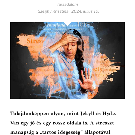
Társadalom
Szeghy Krisztina
2024. július 10.
-
-
Tulajdonképpen olyan, mint Jekyll és Hyde.
Van egy jó és egy rossz oldala is. A stresszt
manapság a „tartós idegesség” állapotával