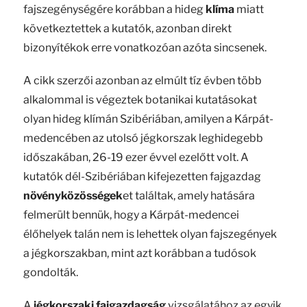
fajszegénységére korábban a hideg
klíma
miatt
következtettek a kutatók, azonban direkt
bizonyítékok erre vonatkozóan azóta sincsenek.
A cikk szerzői azonban az elmúlt tíz évben több
alkalommal is végeztek botanikai kutatásokat
olyan hideg klímán Szibériában, amilyen a Kárpát-
medencében az utolsó jégkorszak leghidegebb
időszakában, 26-19 ezer évvel ezelőtt volt. A
kutatók dél-Szibériában kifejezetten fajgazdag
növényközösségek
et találtak, amely hatására
felmerült bennük, hogy a Kárpát-medencei
élőhelyek talán nem is lehettek olyan fajszegények
a jégkorszakban, mint azt korábban a tudósok
gondolták.
A
jégkorszaki fajgazdagság
vizsgálatához az egyik