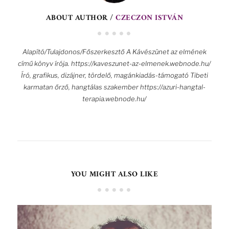
ABOUT AUTHOR /
CZECZON ISTVÁN
Alapító/Tulajdonos/Főszerkesztő A Kávészünet az elmének
című könyv írója. https://kaveszunet-az-elmenek.webnode.hu/
Író, grafikus, dizájner, tördelő, magánkiadás-támogató Tibeti
karmatan őrző, hangtálas szakember https://azuri-hangtal-
terapia.webnode.hu/
YOU MIGHT ALSO LIKE