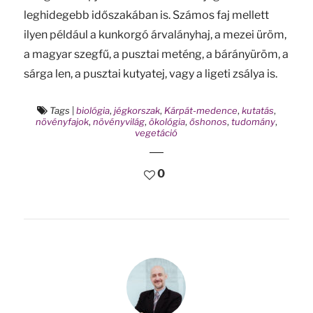
leghidegebb időszakában is. Számos faj mellett
ilyen például a kunkorgó árvalányhaj, a mezei üröm,
a magyar szegfű, a pusztai meténg, a bárányüröm, a
sárga len, a pusztai kutyatej, vagy a ligeti zsálya is.
Tags
|
biológia
,
jégkorszak
,
Kárpát-medence
,
kutatás
,
növényfajok
,
növényvilág
,
ökológia
,
őshonos
,
tudomány
,
vegetáció
0