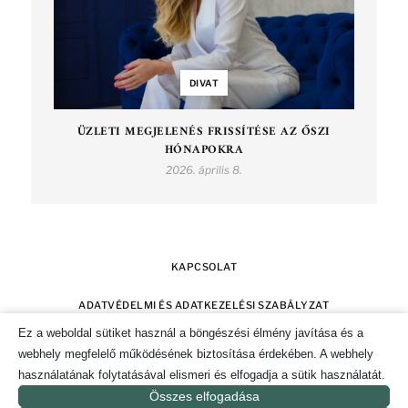
DIVAT
ÜZLETI MEGJELENÉS FRISSÍTÉSE AZ ŐSZI
HÓNAPOKRA
2026. április 8.
KAPCSOLAT
ADATVÉDELMI ÉS ADATKEZELÉSI SZABÁLYZAT
Ez a weboldal sütiket használ a böngészési élmény javítása és a
SZERZŐI JOGOK
IMPRESSZUM
webhely megfelelő működésének biztosítása érdekében. A webhely
használatának folytatásával elismeri és elfogadja a sütik használatát.
SÜTI TÁJÉKOZTATÓ ÉS HOZZÁJÁRULÁS KEZELÉSE
Összes elfogadása