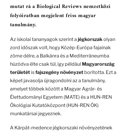
mutat rá a Biological Reviews nemzetközi
folyóiratban megjelent friss magyar
tanulmány.
Az iskolai tananyagok szerint a
jégkorszak
olyan
zord időszak volt, hogy Közép-Európa fajainak
zöme délre, a Balkánra és a Mediterráneumba
húzódva élte csak túl, így például
Magyarország
területét
is
fajszegény növényzet
borította. Ezt a
képet javasolja újragondolni az a tanulmány,
amelyet többek között a Magyar Agrár- és
Élettudományi Egyetem (MATE) és a HUN-REN
Ökológiai Kutatóközpont (HUN-REN ÖK)
munkatársai jegyeznek.
A Kárpát-medence jégkorszaki növényzetének