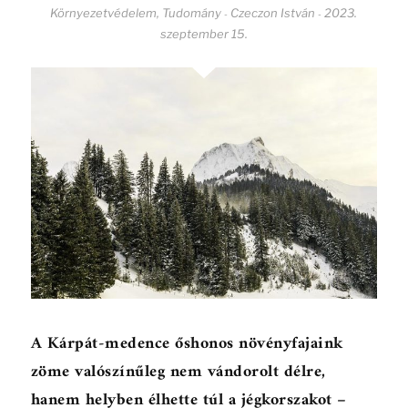
Környezetvédelem
,
Tudomány
Czeczon István
2023.
-
-
szeptember 15.
A Kárpát-medence őshonos növényfajaink
zöme valószínűleg nem vándorolt délre,
hanem helyben élhette túl a jégkorszakot –