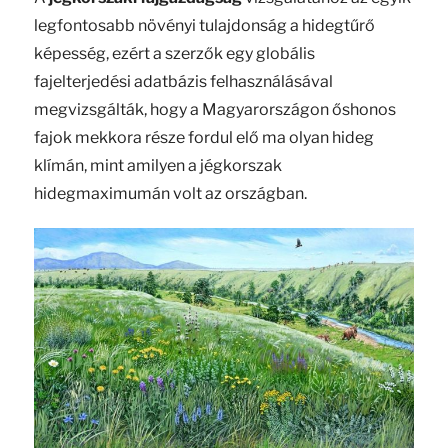
legfontosabb növényi tulajdonság a hidegtűrő
képesség, ezért a szerzők egy globális
fajelterjedési adatbázis felhasználásával
megvizsgálták, hogy a Magyarországon őshonos
fajok mekkora része fordul elő ma olyan hideg
klímán, mint amilyen a jégkorszak
hidegmaximumán volt az országban.