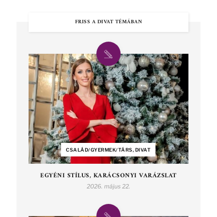
FRISS A DIVAT TÉMÁBAN
CSALÁD/GYERMEK/TÁRS, DIVAT
EGYÉNI STÍLUS, KARÁCSONYI VARÁZSLAT
2026. május 22.