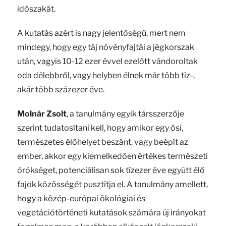
időszakát.
A kutatás azért is nagy jelentőségű, mert nem
mindegy, hogy egy táj növényfajtái a jégkorszak
után, vagyis 10-12 ezer évvel ezelőtt vándoroltak
oda délebbről, vagy helyben élnek már több tíz-,
akár több százezer éve.
Molnár Zsolt
, a tanulmány egyik társszerzője
szerint tudatosítani kell, hogy amikor egy ősi,
természetes élőhelyet beszánt, vagy beépít az
ember, akkor egy kiemelkedően értékes természeti
örökséget, potenciálisan sok tízezer éve együtt élő
fajok közösségét pusztítja el. A tanulmány amellett,
hogy a közép-európai ökológiai és
vegetációtörténeti kutatások számára új irányokat