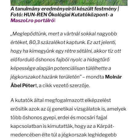
A tanulmány eredményeiről készült festmény |
Fotó: HUN-REN Ökológiai Kutatóközpont- a
Maszol.ro portálró
l
„Meglepődtünk, mert a vártnál sokkal nagyobb
értéket, 80,3 százalékot kaptunk. Ez azt jelenti,
hogy ha kimegyünk egy rétre sétálni, akkor tíz ott
előforduló őshonos fajból nyolc a hidegtűrő
képessége alapján potenciálisan túlélhette a
jégkorszakot hazánk területén”
– mondta
Molnár
Ábel Péter
t, a cikk vezető szerzője.
A kutatók által megfogalmazott elképzelést
erősítik azok az új genetikai vizsgálatok is, amelyek
több őshonos gyepi, erdei és mocsári fajjal
kapcsolatban is kimutatták, hogy az a Kárpát-
medencében élte túl a jégkorszak leghidegebb