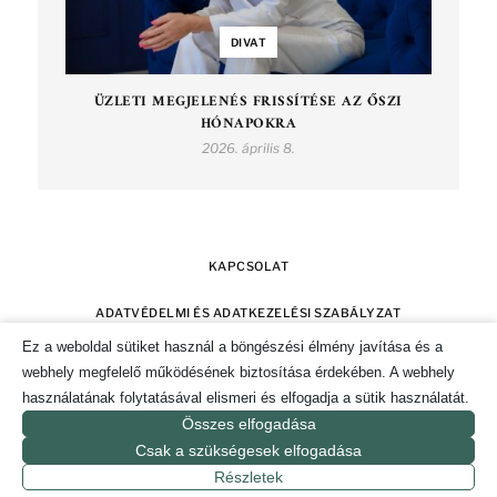
DIVAT
ÜZLETI MEGJELENÉS FRISSÍTÉSE AZ ŐSZI
HÓNAPOKRA
2026. április 8.
KAPCSOLAT
ADATVÉDELMI ÉS ADATKEZELÉSI SZABÁLYZAT
Ez a weboldal sütiket használ a böngészési élmény javítása és a
SZERZŐI JOGOK
IMPRESSZUM
webhely megfelelő működésének biztosítása érdekében. A webhely
használatának folytatásával elismeri és elfogadja a sütik használatát.
SÜTI TÁJÉKOZTATÓ ÉS HOZZÁJÁRULÁS KEZELÉSE
Összes elfogadása
Csak a szükségesek elfogadása
© 2019-2026. CSAK POZITÍVAN MAGAZIN.
Részletek