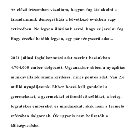
Az előző írásomban vázoltam, hogyan fog átalakulni a
társadalmunk demográfiája a következő években vagy
évtizedben. Ne legyen illúziónk arról, hogy ez javulni fog.
Hogy érzékelhetőbb legyen, egy pár tényszerű adat…
2021 júliusi foglalkoztatási adat szerint hazánkban
4.704.000 ember dolgozott. Ugyanakkor ebben a nyugdíjas
munkavállalók száma kérdéses, nincs pontos adat. Van 2,6
millió nyugdíjasunk. Ehhez hozzá kell gondolni a
gyermekeket, a gyermekkel otthonlévő szülőket, a beteg,
fogyatékos embereket és mindazokat, akik nem a termelő
szférában dolgoznak. Ők ugyanis nem befizetők a
költségvetésbe.