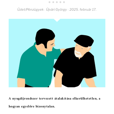
Üzlet/Pénzügyek
Újvári György
2025. február 17.
-
-
A nyugdíjrendszer tervezett átalakítása elkerülhetetlen, a
hogyan egyelőre bizonytalan.