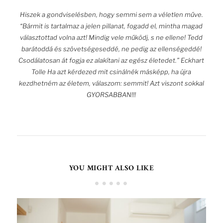
Hiszek a gondviselésben, hogy semmi sem a véletlen műve.
“Bármit is tartalmaz a jelen pillanat, fogadd el, mintha magad
választottad volna azt! Mindig vele működj, s ne ellene! Tedd
barátoddá és szövetségeseddé, ne pedig az ellenségeddé!
Csodálatosan át fogja ez alakítani az egész életedet.” Eckhart
Tolle Ha azt kérdezed mit csinálnék másképp, ha újra
kezdhetném az életem, válaszom: semmit! Azt viszont sokkal
GYORSABBAN!!!
YOU MIGHT ALSO LIKE