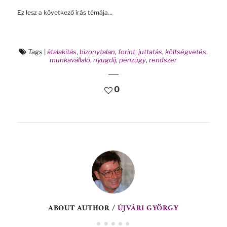
Ez lesz a következő írás témája…
Tags
|
átalakítás
,
bizonytalan
,
forint
,
juttatás
,
költségvetés
,
munkavállaló
,
nyugdíj
,
pénzügy
,
rendszer
0
ABOUT AUTHOR /
ÚJVÁRI GYÖRGY