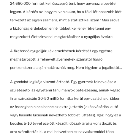
24.660.000 forintot kell összegyűjteni, hogy ugyanaz a bevétel
legyen. A kérdés az, hogy mi van akkor, ha a földi lét hosszabb időt
tervezett az egyén számára, mint a statisztikai szám? Más szóval
a biztonság érdekében ennél többet kell(ene) félre tenni egy
megszokott életszínvonal megtartásához a nyugdíjas évekre.
A fizetendő nyugdíjjárulék emelésének kérdését egy egyénre
meghatározott, a felnevelt gyermekek számától függő
pontrendszer alapján határoznák meg. Nem irigylem a jogalkotót…
A gondolat logikája viszont érthető. Egy gyermek felnevelése a
születésétől az egyetemi tanulmányok befejezéséig, annak végső
finanszírozásáig 30-50 millió forintba kerül egy családnak. Ebben
az összegben nincs benne az extra juttatás (lakás vásárlás, autó
vagy hasonló luxusnak nevezhető többlet juttatás). Igaz, hogy ez a
becslés 5-10 évvel ezelőtt készült időszak áraira vonatkozik és
arra számították ki, a mai helyzetben ez nagyságrenddel több