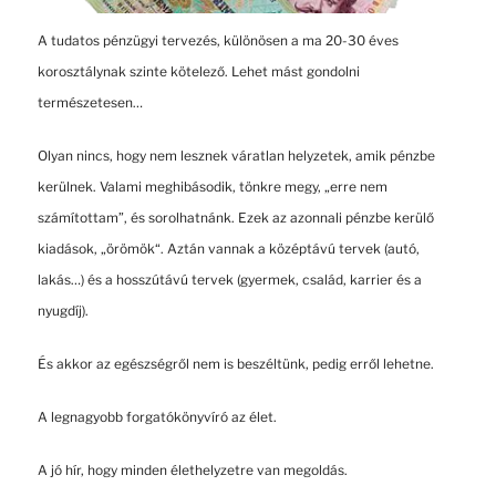
A tudatos pénzügyi tervezés, különösen a ma 20-30 éves
korosztálynak szinte kötelező. Lehet mást gondolni
természetesen…
Olyan nincs, hogy nem lesznek váratlan helyzetek, amik pénzbe
kerülnek. Valami meghibásodik, tönkre megy, „erre nem
számítottam”, és sorolhatnánk. Ezek az azonnali pénzbe kerülő
kiadások, „örömök“. Aztán vannak a középtávú tervek (autó,
lakás…) és a hosszútávú tervek (gyermek, család, karrier és a
nyugdíj).
És akkor az egészségről nem is beszéltünk, pedig erről lehetne.
A legnagyobb forgatókönyvíró az élet.
A jó hír, hogy minden élethelyzetre van megoldás.