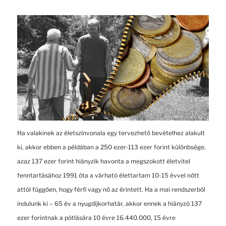
Ha valakinek az életszínvonala egy tervezhető bevételhez alakult
ki, akkor ebben a példában a 250 ezer-113 ezer forint különbsége,
azaz 137 ezer forint hiányzik havonta a megszokott életvitel
fenntartásához 1991 óta a várható élettartam 10-15 évvel nőtt
attól függően, hogy férfi vagy nő az érintett. Ha a mai rendszerből
indulunk ki – 65 év a nyugdíjkorhatár, akkor ennek a hiányzó 137
ezer forintnak a pótlására 10 évre 16.440.000, 15 évre