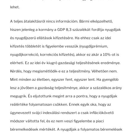
lehet.
A teljes átalakításról nincs információm. Bármi elképzelhető,
hiszen jelenleg a kormány a GDP 8,3 százalékát fordítja nyugdíjak
és nyugdíjszerű ellátások kifizetésére. Ha ehhez csak az idei
kifizetés többletét is figyelembe vesszük (nyugdíjprémium,
nyugdíjkorrekció, korrekciós kifizetés), akkor ez akár a 10%-ot is
elérheti. Ez az idei év kiugró gazdasági teljesítésének eredménye.
Kérdés, hogy megismétlődik-e ez a teljesítmény. Vélhetően nem.
Mint minden az életben, egyszer fent, egyszer lent. Ha gyengébb
lesz a jövőben a gazdaság teljesítménye, akkor a százalékos arány
megugrik. És eljutottunk megint arra a pontra, hogy a nyugdíjak
reálértéke folyamatosan csökken. Ennek egyik oka, hogy az
úgynevezett svájci indexálási rendszert a csak inflációkövető
módszer váltotta fel, és ez nem veszi figyelembe a piaci
béremelkedések mértékét. A nyugdíjak a folyamatos béremelések