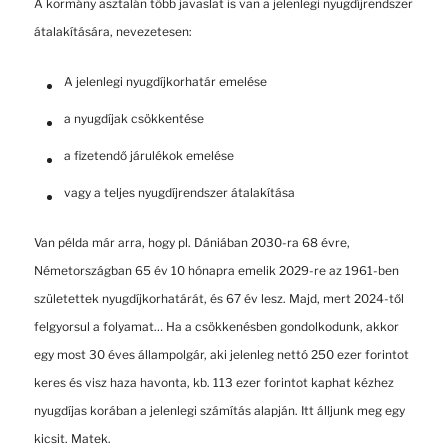
A kormány asztalán több javaslat is van a jelenlegi nyugdíjrendszer
átalakítására, nevezetesen:
A jelenlegi nyugdíjkorhatár emelése
a nyugdíjak csökkentése
a fizetendő járulékok emelése
vagy a teljes nyugdíjrendszer átalakítása
Van példa már arra, hogy pl. Dániában 2030-ra 68 évre,
Németországban 65 év 10 hónapra emelik 2029-re az 1961-ben
születettek nyugdíjkorhatárát, és 67 év lesz. Majd, mert 2024-től
felgyorsul a folyamat… Ha a csökkenésben gondolkodunk, akkor
egy most 30 éves állampolgár, aki jelenleg nettó 250 ezer forintot
keres és visz haza havonta, kb. 113 ezer forintot kaphat kézhez
nyugdíjas korában a jelenlegi számítás alapján. Itt álljunk meg egy
kicsit. Matek.