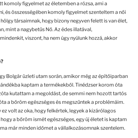
 komoly figyelmet az életemben a rózsa, ami a
atni, és összességében komoly figyelmet szenteltem a női
ölgy társaimnak, hogy bizony negyven felett is van élet,
n, mint a nagybetűs Nő. Az édes illatával,
mindenkit, viszont, ha nem úgy nyúlunk hozzá, akkor
e?
y Bolgár üzleti utam során, amikor még az építőiparban
ajándékba kaptam a termékekből. Tinédzser korom óta
azóta kutattam a megoldást, de semmi nem hozott tartós
a óta a bőröm egészséges és megszűntek a problémáim.
 volt az oka, hogy felkértek, legyek a kizárólagos
 hogy a bőröm ismét egészséges, egy új életet is kaptam
s ma már minden időmet a vállalkozásomnak szentelem.