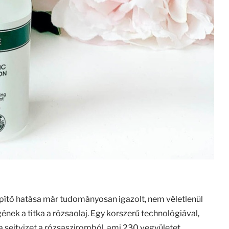
ítő hatása már tudományosan igazolt, nem véletlenül
ének a titka a rózsaolaj. Egy korszerű technológiával,
 sejtvizet a rózsasziromból, ami 230 vegyületet