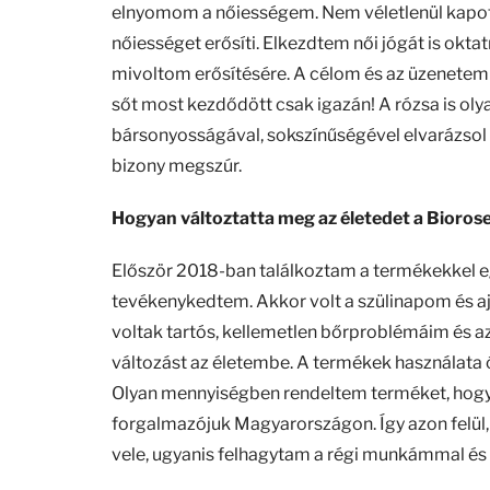
elnyomom a nőiességem. Nem véletlenül kapott
nőiességet erősíti. Elkezdtem női jógát is okt
mivoltom erősítésére. A célom és az üzenetem h
sőt most kezdődött csak igazán! A rózsa is olya
bársonyosságával, sokszínűségével elvarázsol 
bizony megszúr.
Hogyan változtatta meg az életedet a Bioros
Először 2018-ban találkoztam a termékekkel eg
tevékenykedtem. Akkor volt a szülinapom és 
voltak tartós, kellemetlen bőrproblémáim és 
változást az életembe. A termékek használat
Olyan mennyiségben rendeltem terméket, hogy ez
forgalmazójuk Magyarországon. Így azon felül,
vele, ugyanis felhagytam a régi munkámmal é