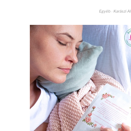
Egyéb
Karászi A
-