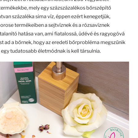
a termékekbe, mely egy százszázalékos bőrszépítő
van százaléka sima víz, éppen ezért kenegetjük,
Biorose termékeiben a sejtvíznek és a rózsavíznek
talanító hatása van, ami fiatalossá, üdévé és ragyogóvá
st ad a bőrnek, hogy az eredeti bőrprobléma megszűnik
egy tudatosabb életmódnak is kell társulnia.