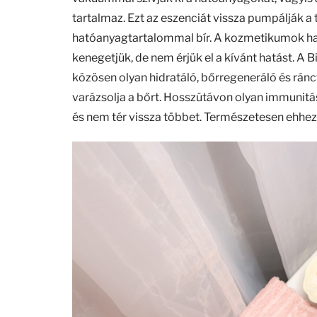
tartalmaz. Ezt az eszenciát vissza pumpálják 
hatóanyagtartalommal bír. A kozmetikumok hat
kenegetjük, de nem érjük el a kívánt hatást. A 
közösen olyan hidratáló, bőrregeneráló és ránc
varázsolja a bőrt. Hosszútávon olyan immunitá
és nem tér vissza többet. Természetesen ehhez 