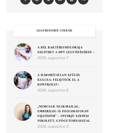
LEGFRISSEBB CIKKEK
A BÉL BAKTÉRIUMFLÓRÁJA
SEGÍTHET A HPV LEGYŐZÉSÉBEN –
2026. augusztus 7.
A HÁBORÍTATLAN SZÜLÉS
KULCSA: FELEJTSÜK EL A
KONTROLLT!
2026. augusztus 6.
„NEMCSAK SZAKMAILAG,
EMBERILEG IS FOLYAMATOSAN
FEJLŐDŐM” – INTERJÚ SZEPESI
NIKOLETT, GYÓGYTORNÁSSZAL
2026. augusztus 5.