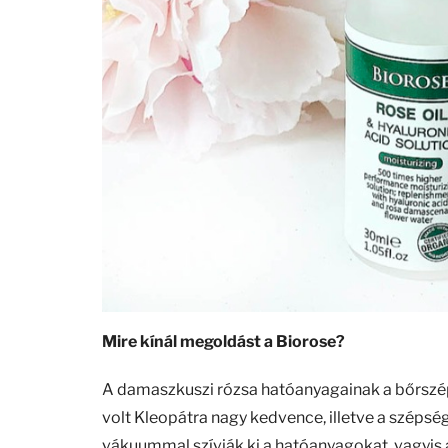
Mire kínál megoldást a Biorose?
A damaszkuszi rózsa hatóanyagainak a bőrszép
volt Kleopátra nagy kedvence, illetve a szépség
vákuummal szívják ki a hatóanyagokat, vagyis a