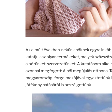
Az elmúlt években, nekünk nőknek egyre inkáb
kutatjuk az olyan termékeket, melyek százszá
a bőrünket, szervezetünket. A kutatásom alkal
azonnal megfogott: A női megújulás otthona. Tó
magyarországi forgalmazójával egyeztettünk is 
jótékony hatásáról is beszélgettünk.