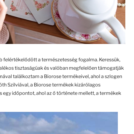
b felértékelődött a természetesség fogalma. Keressük,
zalékos tisztaságúak és valóban megfelelően támogatják
mával találkoztam a Biorose termékeivel, ahol a szlogen
th Szilviával, a Biorose termékek kizárólagos
egy időpontot, ahol az ő története mellett, a termékek