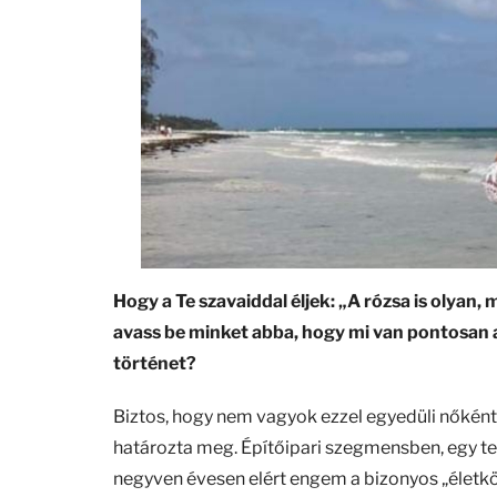
Hogy a Te szavaiddal éljek: „A rózsa is olyan,
avass be minket abba, hogy mi van pontosan a
történet?
Biztos, hogy nem vagyok ezzel egyedüli nőként,
határozta meg. Építőipari szegmensben, egy te
negyven évesen elért engem a bizonyos „életkö