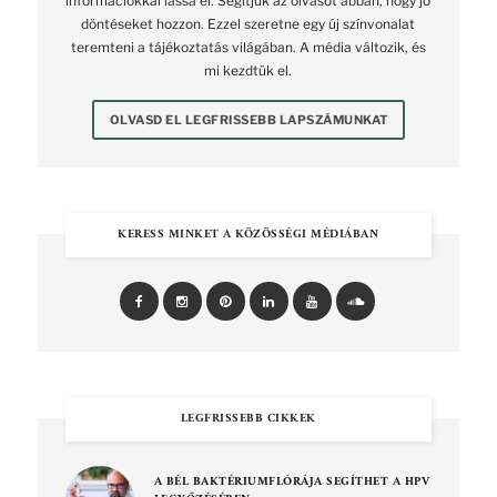
információkkal lássa el. Segítjük az olvasót abban, hogy jó
döntéseket hozzon. Ezzel szeretne egy új színvonalat
teremteni a tájékoztatás világában. A média változik, és
mi kezdtük el.
OLVASD EL LEGFRISSEBB LAPSZÁMUNKAT
KERESS MINKET A KÖZÖSSÉGI MÉDIÁBAN
LEGFRISSEBB CIKKEK
A BÉL BAKTÉRIUMFLÓRÁJA SEGÍTHET A HPV