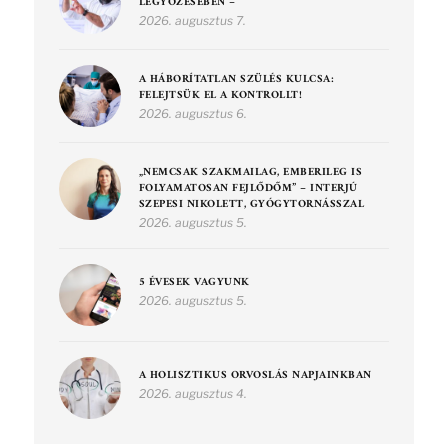
LEGYŐZÉSÉBEN –
2026. augusztus 7.
A HÁBORÍTATLAN SZÜLÉS KULCSA:
FELEJTSÜK EL A KONTROLLT!
2026. augusztus 6.
„NEMCSAK SZAKMAILAG, EMBERILEG IS
FOLYAMATOSAN FEJLŐDŐM” – INTERJÚ
SZEPESI NIKOLETT, GYÓGYTORNÁSSZAL
2026. augusztus 5.
5 ÉVESEK VAGYUNK
2026. augusztus 5.
A HOLISZTIKUS ORVOSLÁS NAPJAINKBAN
2026. augusztus 4.