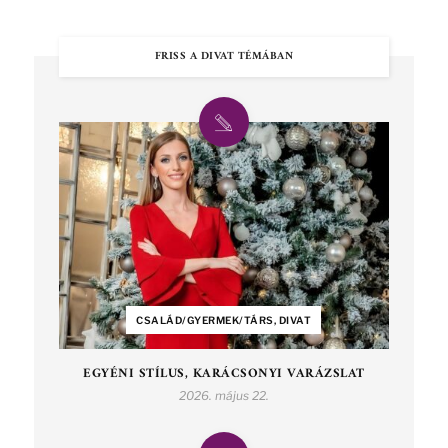
FRISS A DIVAT TÉMÁBAN
CSALÁD/GYERMEK/TÁRS, DIVAT
EGYÉNI STÍLUS, KARÁCSONYI VARÁZSLAT
2026. május 22.