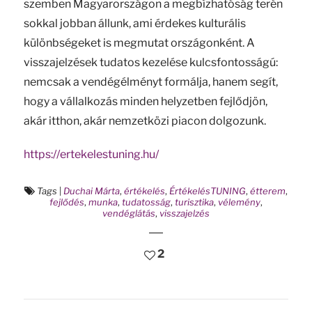
szemben Magyarországon a megbízhatóság terén
sokkal jobban állunk, ami érdekes kulturális
különbségeket is megmutat országonként. A
visszajelzések tudatos kezelése kulcsfontosságú:
nemcsak a vendégélményt formálja, hanem segít,
hogy a vállalkozás minden helyzetben fejlődjön,
akár itthon, akár nemzetközi piacon dolgozunk.
https://ertekelestuning.hu/
Tags
|
Duchai Márta
,
értékelés
,
ÉrtékelésTUNING
,
étterem
,
fejlődés
,
munka
,
tudatosság
,
turisztika
,
vélemény
,
vendéglátás
,
visszajelzés
2