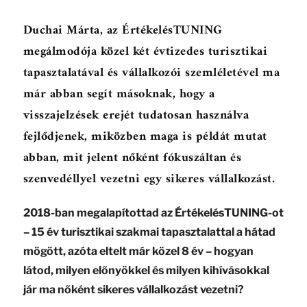
Duchai Márta, az ÉrtékelésTUNING
megálmodója közel két évtizedes turisztikai
tapasztalatával és vállalkozói szemléletével ma
már abban segít másoknak, hogy a
visszajelzések erejét tudatosan használva
fejlődjenek, miközben maga is példát mutat
abban, mit jelent nőként fókuszáltan és
szenvedéllyel vezetni egy sikeres vállalkozást.
2018-ban megalapítottad az ÉrtékelésTUNING-ot
– 15 év turisztikai szakmai tapasztalattal a hátad
mögött, azóta eltelt már közel 8 év – hogyan
látod, milyen előnyökkel és milyen kihívásokkal
jár ma nőként sikeres vállalkozást vezetni?