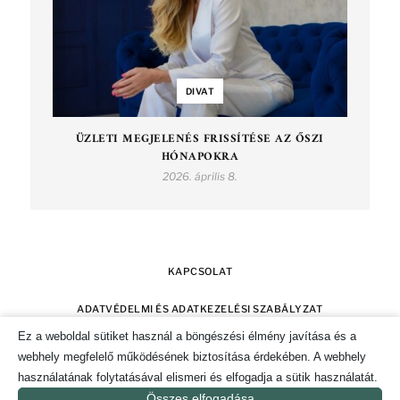
DIVAT
ÜZLETI MEGJELENÉS FRISSÍTÉSE AZ ŐSZI
HÓNAPOKRA
2026. április 8.
KAPCSOLAT
ADATVÉDELMI ÉS ADATKEZELÉSI SZABÁLYZAT
Ez a weboldal sütiket használ a böngészési élmény javítása és a
SZERZŐI JOGOK
IMPRESSZUM
webhely megfelelő működésének biztosítása érdekében. A webhely
használatának folytatásával elismeri és elfogadja a sütik használatát.
SÜTI TÁJÉKOZTATÓ ÉS HOZZÁJÁRULÁS KEZELÉSE
Összes elfogadása