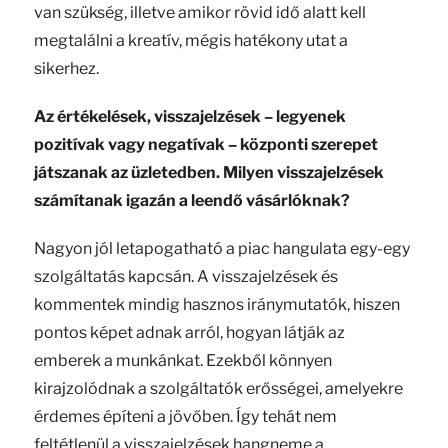
van szükség, illetve amikor rövid idő alatt kell
megtalálni a kreatív, mégis hatékony utat a
sikerhez.
Az értékelések, visszajelzések – legyenek
pozitívak vagy negatívak – központi szerepet
játszanak az üzletedben. Milyen visszajelzések
számítanak igazán a leendő vásárlóknak?
Nagyon jól letapogatható a piac hangulata egy-egy
szolgáltatás kapcsán. A visszajelzések és
kommentek mindig hasznos iránymutatók, hiszen
pontos képet adnak arról, hogyan látják az
emberek a munkánkat. Ezekből könnyen
kirajzolódnak a szolgáltatók erősségei, amelyekre
érdemes építeni a jövőben. Így tehát nem
feltétlenül a visszajelzések hangneme a