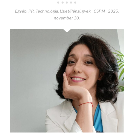
Egyéb
,
PR
,
Technológia
,
Üzlet/Pénzügyek
CSPM
2025.
-
-
november 30.