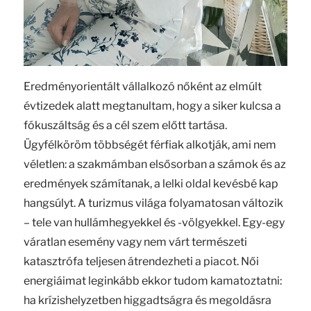
Eredményorientált vállalkozó nőként az elmúlt
évtizedek alatt megtanultam, hogy a siker kulcsa a
fókuszáltság és a cél szem előtt tartása.
Ügyfélköröm többségét férfiak alkotják, ami nem
véletlen: a szakmámban elsősorban a számok és az
eredmények számítanak, a lelki oldal kevésbé kap
hangsúlyt. A turizmus világa folyamatosan változik
– tele van hullámhegyekkel és -völgyekkel. Egy-egy
váratlan esemény vagy nem várt természeti
katasztrófa teljesen átrendezheti a piacot. Női
energiáimat leginkább ekkor tudom kamatoztatni:
ha krízishelyzetben higgadtságra és megoldásra