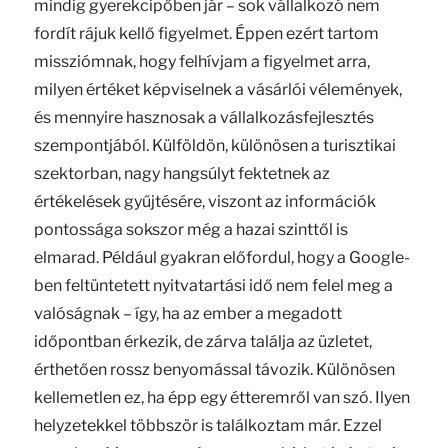
mindig gyerekcipőben jár – sok vállalkozó nem
fordít rájuk kellő figyelmet. Éppen ezért tartom
missziómnak, hogy felhívjam a figyelmet arra,
milyen értéket képviselnek a vásárlói vélemények,
és mennyire hasznosak a vállalkozásfejlesztés
szempontjából. Külföldön, különösen a turisztikai
szektorban, nagy hangsúlyt fektetnek az
értékelések gyűjtésére, viszont az információk
pontossága sokszor még a hazai szinttől is
elmarad. Például gyakran előfordul, hogy a Google-
ben feltüntetett nyitvatartási idő nem felel meg a
valóságnak – így, ha az ember a megadott
időpontban érkezik, de zárva találja az üzletet,
érthetően rossz benyomással távozik. Különösen
kellemetlen ez, ha épp egy étteremről van szó. Ilyen
helyzetekkel többször is találkoztam már. Ezzel