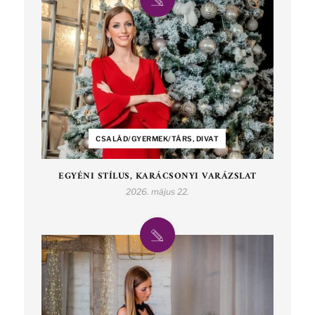
CSALÁD/GYERMEK/TÁRS, DIVAT
EGYÉNI STÍLUS, KARÁCSONYI VARÁZSLAT
2026. május 22.