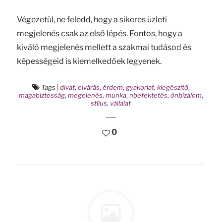
Végezetül, ne feledd, hogy a sikeres üzleti
megjelenés csak az első lépés. Fontos, hogy a
kiváló megjelenés mellett a szakmai tudásod és
képességeid is kiemelkedőek legyenek.
Tags
|
divat
,
elvárás
,
érdem
,
gyakorlat
,
kiegészítő
,
magabiztosság
,
megelenés
,
munka
,
nbefektetés
,
önbizalom
,
stílus
,
vállalat
0