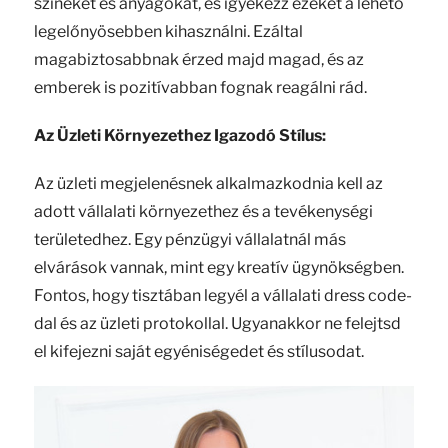
színeket és anyagokat, és igyekezz ezeket a lehető
legelőnyösebben kihasználni. Ezáltal
magabiztosabbnak érzed majd magad, és az
emberek is pozitívabban fognak reagálni rád.
Az Üzleti Környezethez Igazodó Stílus:
Az üzleti megjelenésnek alkalmazkodnia kell az
adott vállalati környezethez és a tevékenységi
területedhez. Egy pénzügyi vállalatnál más
elvárások vannak, mint egy kreatív ügynökségben.
Fontos, hogy tisztában legyél a vállalati dress code-
dal és az üzleti protokollal. Ugyanakkor ne felejtsd
el kifejezni saját egyéniségedet és stílusodat.