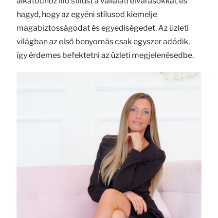
alkatodhoz illő stílust a vállalati elvárásokkal, és
hagyd, hogy az egyéni stílusod kiemelje
magabiztosságodat és egyediségedet. Az üzleti
világban az első benyomás csak egyszer adódik,
így érdemes befektetni az üzleti megjelenésedbe.