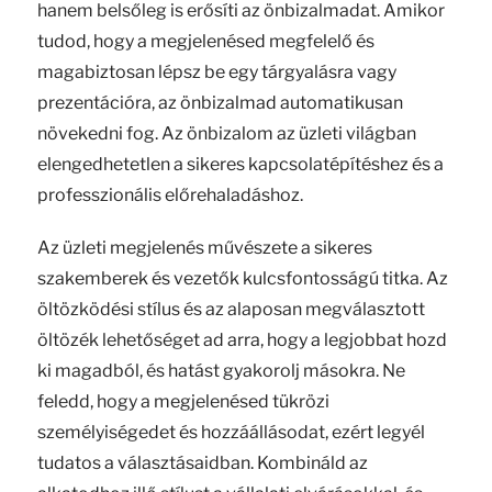
hanem belsőleg is erősíti az önbizalmadat. Amikor
tudod, hogy a megjelenésed megfelelő és
magabiztosan lépsz be egy tárgyalásra vagy
prezentációra, az önbizalmad automatikusan
növekedni fog. Az önbizalom az üzleti világban
elengedhetetlen a sikeres kapcsolatépítéshez és a
professzionális előrehaladáshoz.
Az üzleti megjelenés művészete a sikeres
szakemberek és vezetők kulcsfontosságú titka. Az
öltözködési stílus és az alaposan megválasztott
öltözék lehetőséget ad arra, hogy a legjobbat hozd
ki magadból, és hatást gyakorolj másokra. Ne
feledd, hogy a megjelenésed tükrözi
személyiségedet és hozzáállásodat, ezért legyél
tudatos a választásaidban. Kombináld az