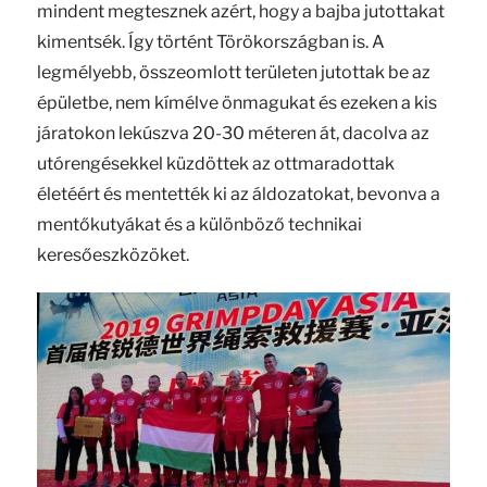
mindent megtesznek azért, hogy a bajba jutottakat
kimentsék. Így történt Törökországban is. A
legmélyebb, összeomlott területen jutottak be az
épületbe, nem kímélve önmagukat és ezeken a kis
járatokon lekúszva 20-30 méteren át, dacolva az
utórengésekkel küzdöttek az ottmaradottak
életéért és mentették ki az áldozatokat, bevonva a
mentőkutyákat és a különböző technikai
keresőeszközöket.