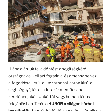
Hiába ajánljuk fel a döntést, a segítségkérő
országnak el kell azt fogadnia, és amennyiben ez
elfogadásra kerül, akkor azonnal, soron kívül a
segítségnyújtás elindul akár mentőcsapat
keretében, akár szakértői, vagy humanitárius
felajánlásban. Tehát
a HUNOR a világon bárhol
bevethető
: itthon és külföldön egyaránt, bármilyen