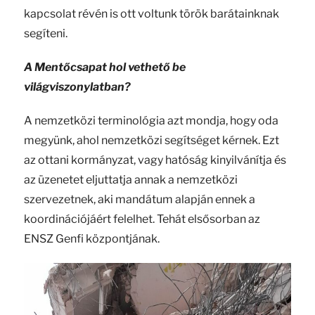
kapcsolat révén is ott voltunk török barátainknak
segíteni.
A Mentőcsapat hol vethető be
világviszonylatban?
A nemzetközi terminológia azt mondja, hogy oda
megyünk, ahol nemzetközi segítséget kérnek. Ezt
az ottani kormányzat, vagy hatóság kinyilvánítja és
az üzenetet eljuttatja annak a nemzetközi
szervezetnek, aki mandátum alapján ennek a
koordinációjáért felelhet. Tehát elsősorban az
ENSZ Genfi központjának.