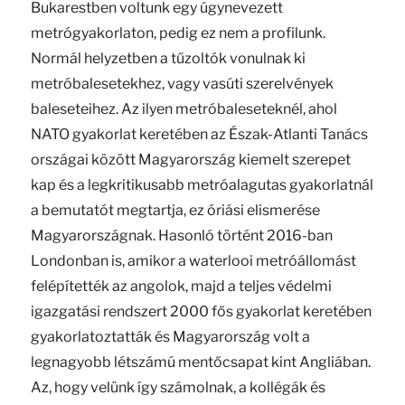
Bukarestben voltunk egy úgynevezett
metrógyakorlaton, pedig ez nem a profilunk.
Normál helyzetben a tűzoltók vonulnak ki
metróbalesetekhez, vagy vasúti szerelvények
baleseteihez. Az ilyen metróbaleseteknél, ahol
NATO gyakorlat keretében az Észak-Atlanti Tanács
országai között Magyarország kiemelt szerepet
kap és a legkritikusabb metróalagutas gyakorlatnál
a bemutatót megtartja, ez óriási elismerése
Magyarországnak. Hasonló történt 2016-ban
Londonban is, amikor a waterlooi metróállomást
felépítették az angolok, majd a teljes védelmi
igazgatási rendszert 2000 fős gyakorlat keretében
gyakorlatoztatták és Magyarország volt a
legnagyobb létszámú mentőcsapat kint Angliában.
Az, hogy velünk így számolnak, a kollégák és