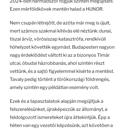
2024-ben harmadszor fogjuk szintén megújítani.
Ezen mérföldkövek mentén halad a HUNOR.
Nem csupán létrejött, de azóta már meg is újult,
mert számos szakmai kihívás elé néztünk: dunai,
tiszai árvíz, vörösiszap katasztrófa, rendkívüli
hóhelyzet követték egymást. Budapesten nagyon
nagy érdeklődést váltott ki az a bizonyos Tímár
utcai, óbudai házrobbanás, ahol szintén részt
vettünk, és a sajtó figyelemmel kísérte a mentést.
Tavaly pedig történt a törökországi földrengés,
amely szintén egy példátlan esemény volt.
Ezek és a tapasztalatok alapján megújítjuk a
felszerelésünket, újraképezzük az állományt, a
feldolgozott ismereteket újra áttekintjük. Épp a
héten van egy vezetői képzésünk, azt követően a