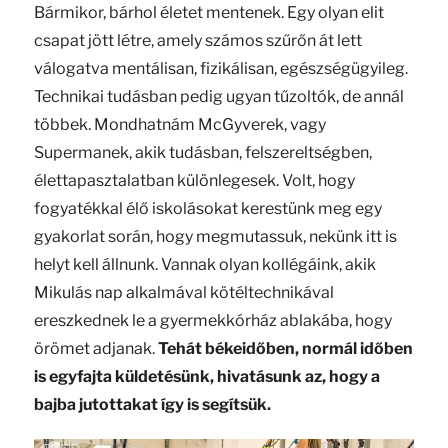
Bármikor, bárhol életet mentenek. Egy olyan elit
csapat jött létre, amely számos szűrőn át lett
válogatva mentálisan, fizikálisan, egészségügyileg.
Technikai tudásban pedig ugyan tűzoltók, de annál
többek. Mondhatnám McGyverek, vagy
Supermanek, akik tudásban, felszereltségben,
élettapasztalatban különlegesek. Volt, hogy
fogyatékkal élő iskolásokat kerestünk meg egy
gyakorlat során, hogy megmutassuk, nekünk itt is
helyt kell állnunk. Vannak olyan kollégáink, akik
Mikulás nap alkalmával kötéltechnikával
ereszkednek le a gyermekkórház ablakába, hogy
örömet adjanak.
Tehát békeidőben, normál időben
is egyfajta küldetésünk, hivatásunk az, hogy a
bajba jutottakat így is segítsük.