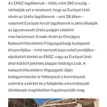
Az ENSZ tagállamok – több, mint 180 ország –
várhatják ezt a rendszert, hogy az Európai Unió
révén az Uniós tagállamok – ami 28 állam –
valamint Európán kívüli tagállamok is aktiválhatják
az úgynevezett Uniós polgári védelmi
mechanizmust. Ennek révén az Országos
Katasztrófavédelmi Főigazgatóság budapesti
központjába – mint nemzeti kapcsolati pontjába –
eljuttatott kérést az ENSZ, vagy az Európai Unió
által küldött jelentés alapján feldolgozzuk. A
katasztrófavédelmi főigazgató útján
belügyminiszter úr felterjeszti a kormányzat
számára a kérést és a felajánlás a kormányzati
döntésnek megfelelően fogalmazódik meg.