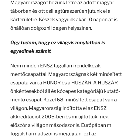
Magyarországot hozunk létre az adott magyar
táborban és ott csillagtúraszerűen jutunk el a
kárterületre. Készek vagyunk akár 10 napon át is
önállóan dolgozni idegen helyszínen.
Úgy tudom, hogy ez világviszonylatban is
egyedinek számít
Nem minden ENSZ tagállam rendelkezik
mentőcsapattal. Magyarországnak két minősített
csapata van, a HUNOR és a HUSZÁR. A HUSZÁR
önkéntesekből áll és közepes kategóriájú kutató-
mentő csapat. Közel 68 minősített csapat van a
világon. Magyarország indította el az ENSZ
akkreditációt 2005-ben és mi újítottuk meg
először a világon másodszor is. Európában mi
fogjuk harmadszor is megújítani ezt az