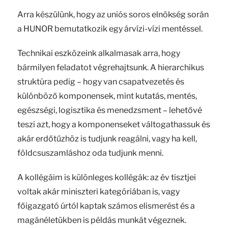
Arra készülünk, hogy az uniós soros elnökség során
a HUNOR bemutatkozik egy árvízi-vízi mentéssel.
Technikai eszközeink alkalmasak arra, hogy
bármilyen feladatot végrehajtsunk. A hierarchikus
struktúra pedig – hogy van csapatvezetés és
különböző komponensek, mint kutatás, mentés,
egészségi, logisztika és menedzsment – lehetővé
teszi azt, hogy a komponenseket váltogathassuk és
akár erdőtűzhöz is tudjunk reagálni, vagy ha kell,
földcsuszamláshoz oda tudjunk menni.
A kollégáim is különleges kollégák: az év tisztjei
voltak akár miniszteri kategóriában is, vagy
főigazgató úrtól kaptak számos elismerést és a
magánéletükben is példás munkát végeznek.