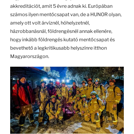
akkreditációt, amit 5 évre adnak ki. Európában
számos ilyen mentőcsapat van, de a HUNOR olyan,
amely ott volt árvíznél, hóhelyzetnél,
házrobbanásnál, földrengésnél annak ellenére,
hogy inkább földrengés kutató mentőcsapat és
bevethető a legkritikusabb helyszínre itthon
Magyarországon.