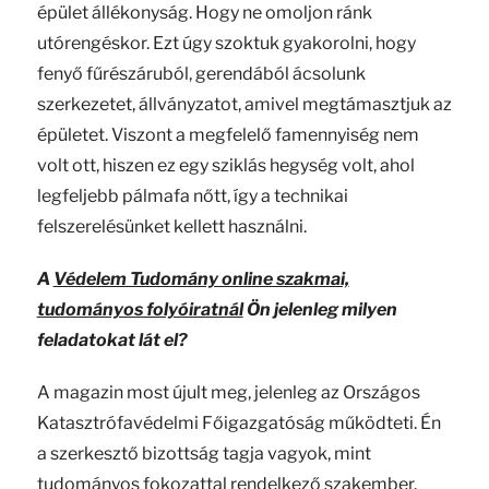
épület állékonyság. Hogy ne omoljon ránk
utórengéskor. Ezt úgy szoktuk gyakorolni, hogy
fenyő fűrészáruból, gerendából ácsolunk
szerkezetet, állványzatot, amivel megtámasztjuk az
épületet. Viszont a megfelelő famennyiség nem
volt ott, hiszen ez egy sziklás hegység volt, ahol
legfeljebb pálmafa nőtt, így a technikai
felszerelésünket kellett használni.
A
Védelem Tudomány online szakmai,
tudományos folyóiratnál
Ön jelenleg milyen
feladatokat lát el?
A magazin most újult meg, jelenleg az Országos
Katasztrófavédelmi Főigazgatóság működteti. Én
a szerkesztő bizottság tagja vagyok, mint
tudományos fokozattal rendelkező szakember.