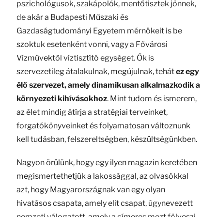
pszichológusok, szakápolók, mentőtisztek jönnek,
de akár a Budapesti Műszaki és
Gazdaságtudományi Egyetem mérnökeit is be
szoktuk esetenként vonni, vagy a Fővárosi
Vízművektől víztisztító egységet. Ők is
szervezetileg átalakulnak, megújulnak, tehát
ez egy
élő szervezet, amely dinamikusan alkalmazkodik a
környezeti kihívásokhoz
. Mint tudom és ismerem,
az élet mindig átírja a stratégiai terveinket,
forgatókönyveinket és folyamatosan változnunk
kell tudásban, felszereltségben, készültségünkben.
Nagyon örülünk, hogy egy ilyen magazin keretében
megismertethetjük a lakossággal, az olvasókkal
azt, hogy Magyarországnak van egy olyan
hivatásos csapata, amely elit csapat, úgynevezett
nemzeti válogatott, amely a címeres mezt fölveszi