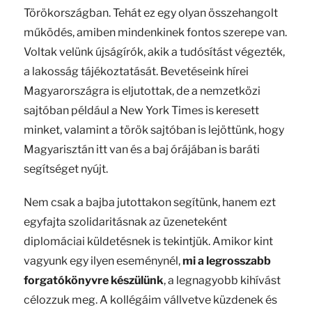
Törökországban. Tehát ez egy olyan összehangolt
működés, amiben mindenkinek fontos szerepe van.
Voltak velünk újságírók, akik a tudósítást végezték,
a lakosság tájékoztatását. Bevetéseink hírei
Magyarországra is eljutottak, de a nemzetközi
sajtóban például a New York Times is keresett
minket, valamint a török sajtóban is lejöttünk, hogy
Magyarisztán itt van és a baj órájában is baráti
segítséget nyújt.
Nem csak a bajba jutottakon segítünk, hanem ezt
egyfajta szolidaritásnak az üzeneteként
diplomáciai küldetésnek is tekintjük. Amikor kint
vagyunk egy ilyen eseménynél,
mi a legrosszabb
forgatókönyvre készülünk
, a legnagyobb kihívást
célozzuk meg. A kollégáim vállvetve küzdenek és