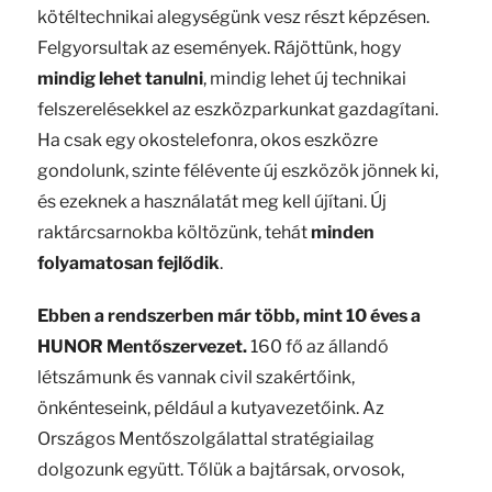
kötéltechnikai alegységünk vesz részt képzésen.
Felgyorsultak az események. Rájöttünk, hogy
mindig lehet tanulni
, mindig lehet új technikai
felszerelésekkel az eszközparkunkat gazdagítani.
Ha csak egy okostelefonra, okos eszközre
gondolunk, szinte félévente új eszközök jönnek ki,
és ezeknek a használatát meg kell újítani. Új
raktárcsarnokba költözünk, tehát
minden
folyamatosan fejlődik
.
Ebben a rendszerben már több, mint 10 éves a
HUNOR Mentőszervezet.
160 fő az állandó
létszámunk és vannak civil szakértőink,
önkénteseink, például a kutyavezetőink. Az
Országos Mentőszolgálattal stratégiailag
dolgozunk együtt. Tőlük a bajtársak, orvosok,