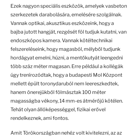
Ezek nagyon speciális eszközök, amelyek vasbeton
szerkezetek darabolására, emelésére szolgálnak.
Vannak optikai, akusztikus eszközeink, hogy a
bajba jutott hangját, rezgését föl tudjuk kutatni, van
endoszkópos kamera. Vannak kötéltechnikai
felszereléseink, hogy magasból, mélyből tudjunk
hordágyat emelni, húzni, a mentőkutyát leengedni
több száz méter magasan. Erre például a kollégák
úgy trenírozódtak, hogy a budapesti Mol Központ
mellett épült toronydaruból nem leereszkedtek,
hanem önerejükből fölmásztak 100 méter
magasságba vékony, 14 mm-es átmérőjű kötélen.
Tehát olyan állóképességgel, fizikai erővel
rendelkeznek, ami fontos.
Amit Törökországban nehéz volt kivitelezni, az az