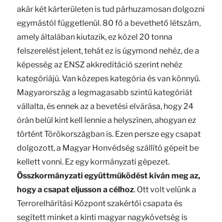
akár két kárterületen is tud párhuzamosan dolgozni
egymástól függetlenül. 80 fő a bevethető létszám,
amely általában kiutazik, ez közel 20 tonna
felszerelést jelent, tehát ez is úgymond nehéz, de a
képesség az ENSZ akkreditáció szerint nehéz
kategóriájú. Van közepes kategória és van könnyű.
Magyarország a legmagasabb szintű kategóriát
vállalta, és ennek az a bevetési elvárása, hogy 24
órán belül kint kell lennie a helyszínen, ahogyan ez
történt Törökországban is. Ezen persze egy csapat
dolgozott, a Magyar Honvédség szállító gépeit be
kellett vonni. Ez egy kormányzati gépezet.
Összkormányzati együttműködést kíván meg az,
hogy a csapat eljusson a célhoz
. Ott volt velünk a
Terrorelhárítási Központ szakértői csapata és
segített minket a kinti magyar nagykövetség is