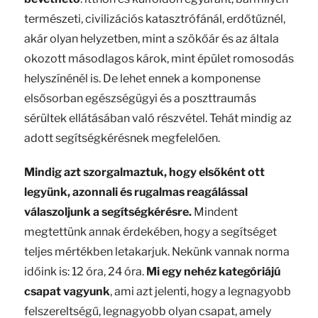
természeti, civilizációs katasztrófánál, erdőtűznél,
akár olyan helyzetben, mint a szökőár és az általa
okozott másodlagos károk, mint épület romosodás
helyszínénél is. De lehet ennek a komponense
elsősorban egészségügyi és a poszttraumás
sérültek ellátásában való részvétel. Tehát mindig az
adott segítségkérésnek megfelelően.
Mindig azt szorgalmaztuk, hogy elsőként ott
legyünk, azonnali és rugalmas reagálással
válaszoljunk a segítségkérésre.
Mindent
megtettünk annak érdekében, hogy a segítséget
teljes mértékben letakarjuk. Nekünk vannak norma
időink is: 12 óra, 24 óra.
Mi egy nehéz kategóriájú
csapat vagyunk
, ami azt jelenti, hogy a legnagyobb
felszereltségű, legnagyobb olyan csapat, amely