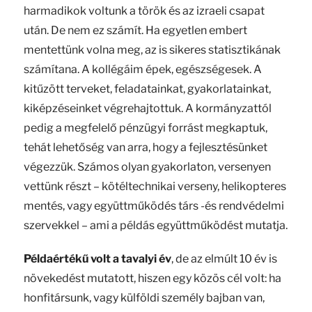
harmadikok voltunk a török és az izraeli csapat
után. De nem ez számít. Ha egyetlen embert
mentettünk volna meg, az is sikeres statisztikának
számítana. A kollégáim épek, egészségesek. A
kitűzött terveket, feladatainkat, gyakorlatainkat,
kiképzéseinket végrehajtottuk. A kormányzattól
pedig a megfelelő pénzügyi forrást megkaptuk,
tehát lehetőség van arra, hogy a fejlesztésünket
végezzük. Számos olyan gyakorlaton, versenyen
vettünk részt – kötéltechnikai verseny, helikopteres
mentés, vagy együttműködés társ -és rendvédelmi
szervekkel – ami a példás együttműködést mutatja.
Példaértékű volt a tavalyi év
, de az elmúlt 10 év is
növekedést mutatott, hiszen egy közös cél volt: ha
honfitársunk, vagy külföldi személy bajban van,