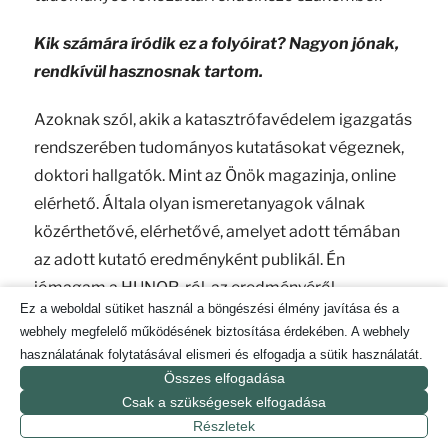
Kik számára íródik ez a folyóirat? Nagyon jónak,
rendkívül hasznosnak tartom.
Azoknak szól, akik a katasztrófavédelem igazgatás
rendszerében tudományos kutatásokat végeznek,
doktori hallgatók. Mint az Önök magazinja, online
elérhető. Általa olyan ismeretanyagok válnak
közérthetővé, elérhetővé, amelyet adott témában
az adott kutató eredményként publikál. Én
jómagam a HUNOR-ról, az eredményéről,
Ez a weboldal sütiket használ a böngészési élmény javítása és a
különleges mentések vizsgálatáról kutattam.
webhely megfelelő működésének biztosítása érdekében. A webhely
Fontos, hogy ezek a kutatások le legyenek írva,
használatának folytatásával elismeri és elfogadja a sütik használatát.
hogy a jövő, a következő generáció számára is
Összes elfogadása
mutathatóvá váljanak. Évente több száma jelenik
Csak a szükségesek elfogadása
Részletek
meg, és mindenképpen az egyik tudományos