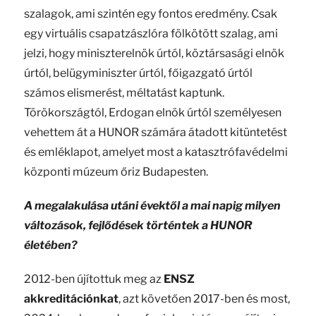
szalagok, ami szintén egy fontos eredmény. Csak
egy virtuális csapatzászlóra fölkötött szalag, ami
jelzi, hogy miniszterelnök úrtól, köztársasági elnök
úrtól, belügyminiszter úrtól, főigazgató úrtól
számos elismerést, méltatást kaptunk.
Törökországtól, Erdogan elnök úrtól személyesen
vehettem át a HUNOR számára átadott kitüntetést
és emléklapot, amelyet most a katasztrófavédelmi
központi múzeum őriz Budapesten.
A megalakulása utáni évektől a mai napig milyen
változások, fejlődések történtek a HUNOR
életében?
2012-ben újítottuk meg az
ENSZ
akkreditációnkat
, azt követően 2017-ben és most,