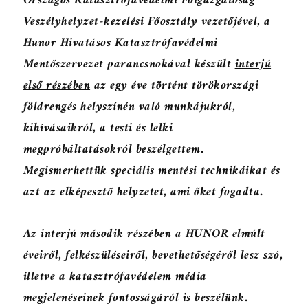
Országos Katasztrófavédelmi Főigazgatóság
Veszélyhelyzet-kezelési Főosztály vezetőjével, a
Hunor Hivatásos Katasztrófavédelmi
Mentőszervezet parancsnokával készült
interjú
első részében
az egy éve történt törökországi
földrengés helyszínén való munkájukról,
kihívásaikról, a testi és lelki
megpróbáltatásokról beszélgettem.
Megismerhettük speciális mentési technikáikat és
azt az elképesztő helyzetet, ami őket fogadta.
Az interjú második részében a HUNOR elmúlt
éveiről, felkészüléseiről, bevethetőségéről lesz szó,
illetve a katasztrófavédelem média
megjelenéseinek fontosságáról is beszélünk.