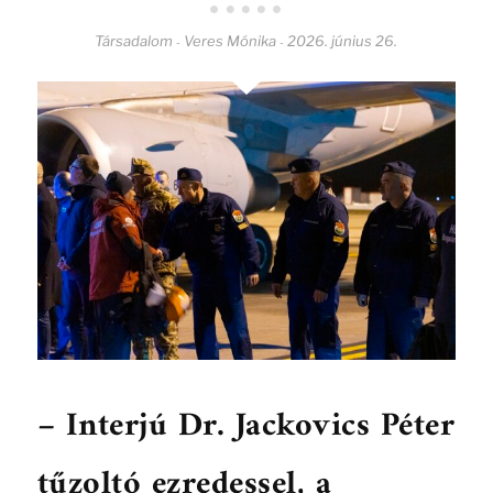
Társadalom
Veres Mónika
2026. június 26.
-
-
– Interjú Dr. Jackovics Péter
tűzoltó ezredessel, a