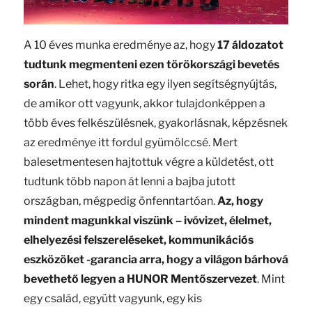
A 10 éves munka eredménye az, hogy
17 áldozatot
tudtunk megmenteni ezen törökországi bevetés
során
. Lehet, hogy ritka egy ilyen segítségnyújtás,
de amikor ott vagyunk, akkor tulajdonképpen a
több éves felkészülésnek, gyakorlásnak, képzésnek
az eredménye itt fordul gyümölccsé. Mert
balesetmentesen hajtottuk végre a küldetést, ott
tudtunk több napon át lenni a bajba jutott
országban, mégpedig önfenntartóan.
Az, hogy
mindent magunkkal viszünk – ivóvizet, élelmet,
elhelyezési felszereléseket, kommunikációs
eszközöket -garancia arra, hogy a világon bárhová
bevethető legyen a HUNOR Mentőszervezet
. Mint
egy család, együtt vagyunk, egy kis