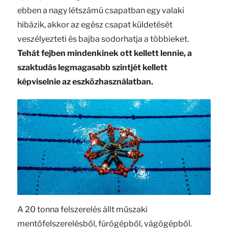
ebben a nagy létszámú csapatban egy valaki
hibázik, akkor az egész csapat küldetését
veszélyezteti és bajba sodorhatja a többieket.
Tehát fejben mindenkinek ott kellett lennie, a
szaktudás legmagasabb szintjét kellett
képviselnie az eszközhasználatban.
A 20 tonna felszerelés állt műszaki
mentőfelszerelésből, fúrógépből, vágógépből.