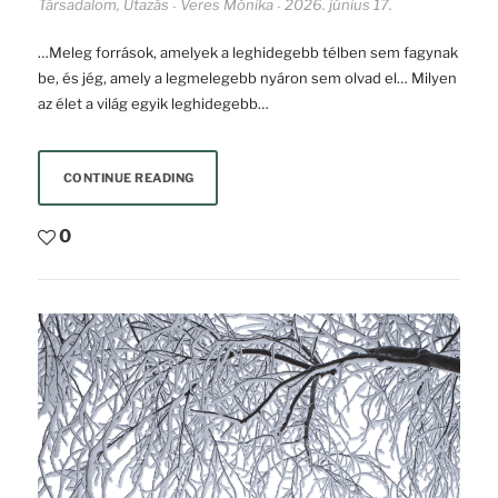
Társadalom
,
Utazás
Veres Mónika
2026. június 17.
-
-
…Meleg források, amelyek a leghidegebb télben sem fagynak
be, és jég, amely a legmelegebb nyáron sem olvad el… Milyen
az élet a világ egyik leghidegebb…
CONTINUE READING
0