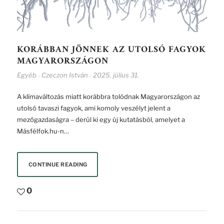
KORÁBBAN JÖNNEK AZ UTOLSÓ FAGYOK
MAGYARORSZÁGON
Egyéb
Czeczon István
2025. július 31.
-
-
A klímaváltozás miatt korábbra tolódnak Magyarországon az
utolsó tavaszi fagyok, ami komoly veszélyt jelent a
mezőgazdaságra – derül ki egy új kutatásból, amelyet a
Másfélfok.hu-n…
CONTINUE READING
0