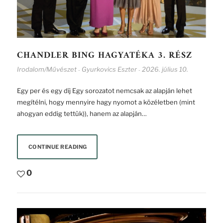
CHANDLER BING HAGYATÉKA 3. RÉSZ
Irodalom/Művészet
Gyurkovics Eszter
2026. július 10.
-
-
Egy per és egy díj Egy sorozatot nemcsak az alapján lehet
megítélni, hogy mennyire hagy nyomot a közéletben (mint
ahogyan eddig tettük)), hanem az alapján…
CONTINUE READING
0