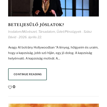
BETELJESÜLŐ JÓSLATOK?
Irodalom/Művészet
,
Társadalom
,
Üzlet/Pénzügyek
Szász
-
Dávid
2026. április 22.
-
Avagy AI botrány Hollywoodban “A lényeg, hölgyeim és uraim,
hogy a kapzsiság, jobb szó híján, egy jó dolog. A kapzsiság
helyénvaló. A kapzsiság motivál. A…
CONTINUE READING
0