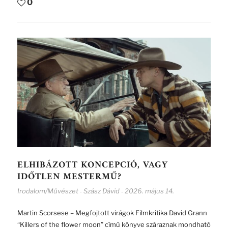
0
ELHIBÁZOTT KONCEPCIÓ, VAGY
IDŐTLEN MESTERMŰ?
Irodalom/Művészet
Szász Dávid
2026. május 14.
-
-
Martin Scorsese – Megfojtott virágok Filmkritika David Grann
“Killers of the flower moon” című könyve száraznak mondható