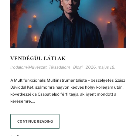
VENDÉGÜL LÁTLAK
Irodalom/Művészet
,
Társadalom
Blogi
2026. május 18.
-
-
A Multifunkcionális Multiinstrumentalista – beszélgetés Szász
Dáviddal Két, számomra nagyon kedves hölgy kollégám után,
következzék a Csapat első férfi tagja, aki igent mondott a
kérésemre,…
CONTINUE READING