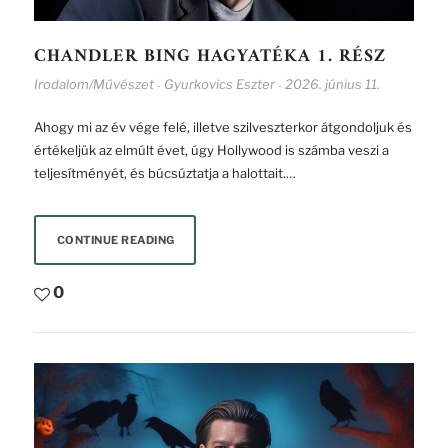
CHANDLER BING HAGYATÉKA 1. RÉSZ
Irodalom/Művészet
Gyurkovics Eszter
2026. június 11.
-
-
Ahogy mi az év vége felé, illetve szilveszterkor átgondoljuk és
értékeljük az elmúlt évet, úgy Hollywood is számba veszi a
teljesítményét, és búcsúztatja a halottait.…
CONTINUE READING
0