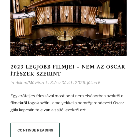
2023 LEGJOBB FILMJEI – NEM AZ OSCAR
ÍTÉSZEK SZERINT
Irodalom/Művészet
Szász Dávid
2026. július 6.
-
-
Egy erőteljes fricskával most pont nem elsősorban azokról a
filmekről fogok szólni, amelyekkel a nemrég rendezett Oscar
gála kapcsán tele van a sajtó: ezekről azt…
CONTINUE READING