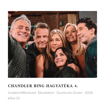
CHANDLER BING HAGYATÉKA 4.
Irodalom/Művészet
,
Társadalom
Gyurkovics Eszter
2026.
-
-
július 13.