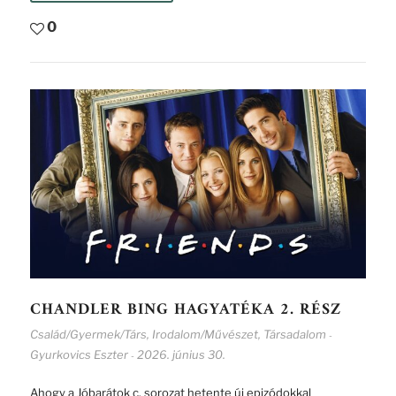
0
CHANDLER BING HAGYATÉKA 2. RÉSZ
Család/Gyermek/Társ
,
Irodalom/Művészet
,
Társadalom
-
Gyurkovics Eszter
2026. június 30.
-
Ahogy a Jóbarátok c. sorozat hetente új epizódokkal