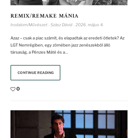
REMIX/REMAKE MÁNIA
Irodalom/Művészet
Szász Dávid
2026. május 4.
-
-
Azaz – csak a piac számít, és elapadtak az eredeti ötletek? Az
LGT Nemrégiben, egy zömében jazz zenészekből álló
társaság, a Pénzes Máté és a…
CONTINUE READING
0