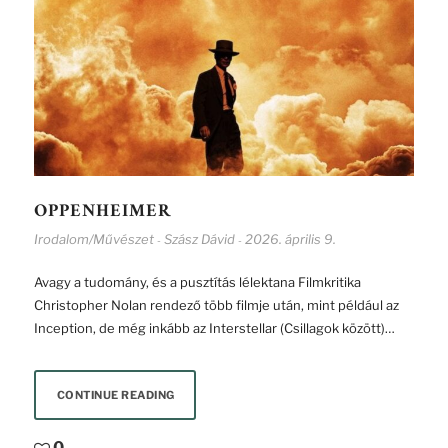
OPPENHEIMER
Irodalom/Művészet
Szász Dávid
2026. április 9.
-
-
Avagy a tudomány, és a pusztítás lélektana Filmkritika
Christopher Nolan rendező több filmje után, mint például az
Inception, de még inkább az Interstellar (Csillagok között)…
CONTINUE READING
0