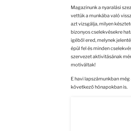
Magazinunk a nyaralási sze
vettük a munkába való vissz
azt vizsgálja, milyen készte
bizonyos cselekvésekre hat
igéből ered, melynek jelen
épül fel és minden cselekvé
szervezet aktivitásának mér
motiváltak!
E havi lapszámunkban még a 
következő hónapokban is.