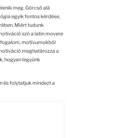
elenik meg. Górcső alá
ógia egyik fontos kérdése,
erében. Miért tudunk
otiváció szó a latin movere
jtőfogalom, motívumokból
A motiváció meghatározza a
ük, hogyan legyünk
 és folytatjuk mindezt a