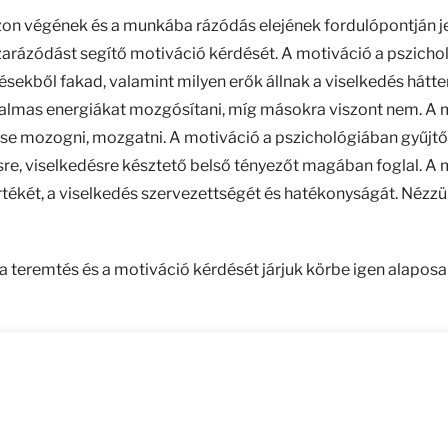
zon végének és a munkába rázódás elejének fordulópontján j
arázódást segítő motiváció kérdését. A motiváció a pszichol
tésekből fakad, valamint milyen erők állnak a viselkedés hátt
almas energiákat mozgósítani, míg másokra viszont nem. A m
tése mozogni, mozgatni. A motiváció a pszichológiában gyű
sre, viselkedésre késztető belső tényezőt magában foglal. 
tékét, a viselkedés szervezettségét és hatékonyságát. Nézz
teremtés és a motiváció kérdését járjuk körbe igen alaposan