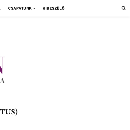
K
CSAPATUNK
KIBESZÉLŐ
ZTUS)