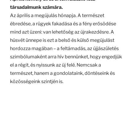
társadalmunk számára.
Az április a megújulás hónapja. A természet
ébredése, a rügyek fakadása és a fény erősödése
mind azt üzeni: van lehetőség az újrakezdésre. A
húsvét ünnepe is ezt a belső és külső megújulást
hordozza magában – a feltámadás, az újjászületés
szimbólumaként arra hív bennünket, hogy engedjük
el a régit, és nyissunk az új felé. Nemcsak a
természet, hanem a gondolataink, döntéseink és
közösségeink szintjén is.