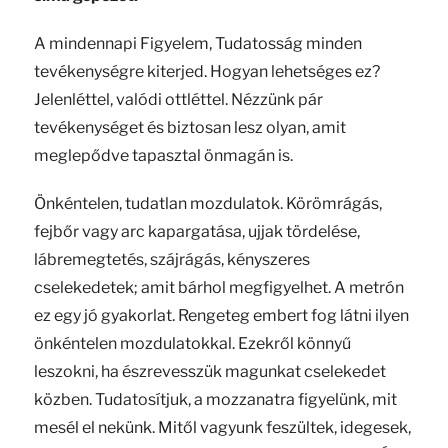
A mindennapi Figyelem, Tudatosság minden
tevékenységre kiterjed. Hogyan lehetséges ez?
Jelenléttel, valódi ottléttel. Nézzünk pár
tevékenységet és biztosan lesz olyan, amit
meglepődve tapasztal önmagán is.
Önkéntelen, tudatlan mozdulatok. Körömrágás,
fejbőr vagy arc kapargatása, ujjak tördelése,
lábremegtetés, szájrágás, kényszeres
cselekedetek; amit bárhol megfigyelhet. A metrón
ez egy jó gyakorlat. Rengeteg embert fog látni ilyen
önkéntelen mozdulatokkal. Ezekről könnyű
leszokni, ha észrevesszük magunkat cselekedet
közben. Tudatosítjuk, a mozzanatra figyelünk, mit
mesél el nekünk. Mitől vagyunk feszültek, idegesek,