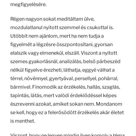
megfigyelésére.
Régen nagyon sokat meditáltam ülve,
mozdulatlanul nyitott szemmel és csukottal is.
Utóbbit nem ajánlom, mert ha nem tudja a
figyelmét a légzésre összpontosítani, gyorsan
elalszik vagy elmenekül, elszáll. Viszont a nyitott
szemes gyakorlásnál, analizálás, belső párbeszéd
nélkül figyelve érezheti, láthatja, eggyé válhat a
térrel, növénnyel, gyertyával, persellyel, pohárral,
bármivel. Finomodik az érzékelés, hallás, szaglás,
tapintás, látás, mert valódi érdeklődéssel képes
észrevenni azokat, amiket sokan nem. Mondanom
se kell, hogy ez a felerősödött érzékelés akár életet
is menthet.
Viszont, hogy ne legyen mindig ilyen komoly a téma,