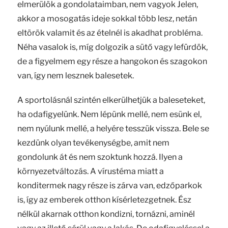
elmerülök a gondolataimban, nem vagyok Jelen,
akkor a mosogatás ideje sokkal több lesz, netán
eltörök valamit és az ételnél is akadhat probléma.
Néha vasalok is, míg dolgozik a sütő vagy lefürdök,
de a figyelmem egy része a hangokon és szagokon
van, így nem lesznek balesetek.
A sportolásnál szintén elkerülhetjük a baleseteket,
ha odafigyelünk. Nem lépünk mellé, nem esünk el,
nem nyúlunk mellé, a helyére tesszük vissza. Bele se
kezdünk olyan tevékenységbe, amit nem
gondolunk át és nem szoktunk hozzá. Ilyen a
környezetváltozás. A vírustéma miatt a
konditermek nagy része is zárva van, edzőparkok
is, így az emberek otthon kísérletezgetnek. Ész
nélkül akarnak otthon kondizni, tornázni, aminél