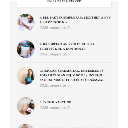
LEGFRISSEBB CIKKEK
A BÉL BAKTÉRIUMFLÓRÁJA SEGÍTHET A HPV
LEGYŐZÉSÉBEN –
2026. augusztus 7.
A HÁBORÍTATLAN SZÜLÉS KULCSA:
FELEJTSÜK EL A KONTROLLT!
2026. augusztus 6.
„NEMCSAK SZAKMAILAG, EMBERILEG IS
FOLYAMATOSAN FEJLŐDŐM” – INTERJÚ
SZEPESI NIKOLETT, GYÓGYTORNÁSSZAL
2026. augusztus 5.
5 ÉVESEK VAGYUNK
2026. augusztus 5.