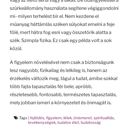
vagy az illető sérül vagy a lakás. De odafigyeléssel a
szürkeállomány használata segítene végiggondolni
mi- milyen terhelést bír el. Nem kezdene el
műanyag háttámlás széken súlyokat emelni a feje
fölé, mert hátra fog esni vagy összetörik alatta a
szék. Szimpla fizika. Ez csak egy példa volt a sok
közül.
A figyelem növelésével nem csak a biztonságunk
lesz nagyobb, fizikailag és lelkileg is, hanem az
érzékelés változik meg, tágul a tudat, amibe sokkal
több fajta tapasztalás fér bele; apróbb,
részletesebb, fontosabb, természetes tapasztalás,
mely jobban ismeri a környezetet és önmagát is.
Tags
|
fejlődés
,
figyelem
,
lélek
,
önismeret
,
spiritualitás
,
tevékenységek
,
tudatos élet
,
tudatosság