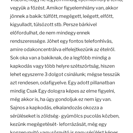
vegyük a főzést. Amikor figyelemhiány van, akkor
jönnek a bakik: túlfőtt, megégett, leégett, elfőtt,
kigyulladt, túlsózott stb. Persze bárkivel
előfordulhat, de nem mindegy ennek
rendszeressége. Jöhet egy fontos telefonhívás,
amire odakoncentrálva elfelejtkezünk az ételről.
Sok oka van a bakiknak, de a legfőbb mindig a
kapkodás vagy több helyre szétszórtság, hiszen
lehet egyszerre 3 dolgot csinálunk; mégse tesszük
azt rendesen, odafigyelve. Egy adott pillanatban
mindig Csak Egy dologra képes az elme figyelni,
még akkor is, ha úgy gondoljuk ez nem így van.
Sajnos a kapkodás, elkalandozás okozza a
sérüléseket is zöldség- gyümölcs pucolás közben,
kezünk megégetését- leforrázását, még egy
konzervnyitó vagy sörnyitó is nagy sérülést képes