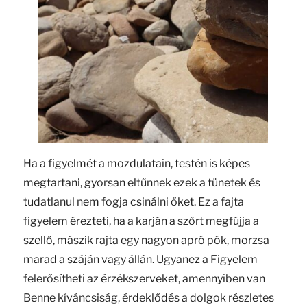
Ha a figyelmét a mozdulatain, testén is képes
megtartani, gyorsan eltűnnek ezek a tünetek és
tudatlanul nem fogja csinálni őket. Ez a fajta
figyelem érezteti, ha a karján a szőrt megfújja a
szellő, mászik rajta egy nagyon apró pók, morzsa
marad a száján vagy állán. Ugyanez a Figyelem
felerősítheti az érzékszerveket, amennyiben van
Benne kíváncsiság, érdeklődés a dolgok részletes