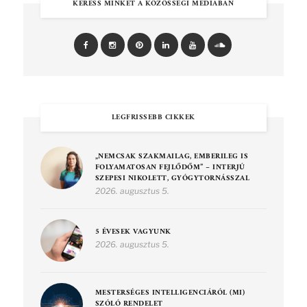
KERESS MINKET A KÖZÖSSÉGI MÉDIÁBAN
LEGFRISSEBB CIKKEK
„NEMCSAK SZAKMAILAG, EMBERILEG IS
FOLYAMATOSAN FEJLŐDŐM” – INTERJÚ
SZEPESI NIKOLETT, GYÓGYTORNÁSSZAL
2026. augusztus 5.
5 ÉVESEK VAGYUNK
2026. augusztus 5.
MESTERSÉGES INTELLIGENCIÁRÓL (MI)
SZÓLÓ RENDELET