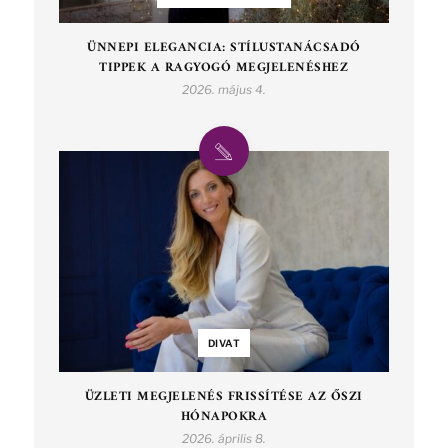
ÜNNEPI ELEGANCIA: STÍLUSTANÁCSADÓ
TIPPEK A RAGYOGÓ MEGJELENÉSHEZ
2026. május 4.
DIVAT
ÜZLETI MEGJELENÉS FRISSÍTÉSE AZ ŐSZI
HÓNAPOKRA
2026. április 8.