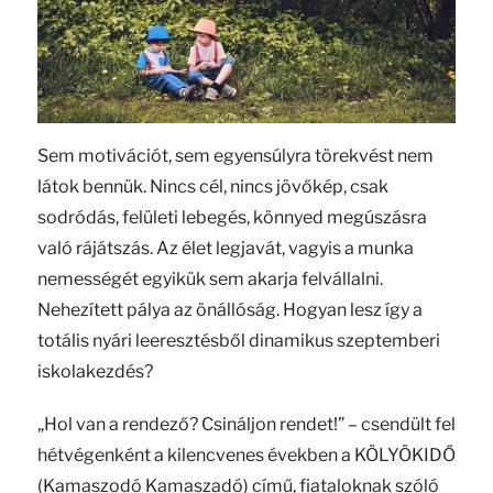
Sem motivációt, sem egyensúlyra törekvést nem
látok bennük. Nincs cél, nincs jövőkép, csak
sodródás, felületi lebegés, könnyed megúszásra
való rájátszás. Az élet legjavát, vagyis a munka
nemességét egyikük sem akarja felvállalni.
Nehezített pálya az önállóság. Hogyan lesz így a
totális nyári leeresztésből dinamikus szeptemberi
iskolakezdés?
„Hol van a rendező? Csináljon rendet!” – csendült fel
hétvégenként a kilencvenes években a KÖLYÖKIDŐ
(Kamaszodó Kamaszadó) című, fiataloknak szóló