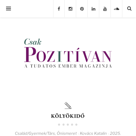
KÖLYÖKIDŐ
Család/Gyermek/Társ
,
Önismeret
Kovács Katalin
2025.
-
-