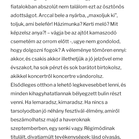
fiatalokban abszolút nem találom ezt az ösztönös
adottságot. Arccal bele a nyárba, „maxoljuk ki”,
toljuk, ami belefér! Házimunka? Kerti meló? Mit
képzelsz anya?! – vágja be az ajtót kamaszodó
csemetém az orrom előtt -, ugye nem gondolod,
hogy dolgozni fogok? A véleménye tömören ennyi:
akkor, és csakis akkor illethetjük a jó jelzővel eme
évszakot, ha sok pénzt és sok barátot birtokolsz,
akikkel koncertről koncertre vándorolsz.
Elsődleges otthon a lehető legkevesebbet lenni, és
minden kihagyhatatlannak bélyegzett bulin részt
venni. Ha lemaradsz, kimaradsz. Ha nincs a
tarsolyodban jó néhány fesztivál-élmény, amiről
beszámolhatsz majd a haveroknak
szeptemberben, egy senki vagy. Régimódinak
titulált, divatjamúlt tevékenységek: lásd olvasás,