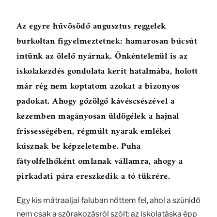
Az egyre hűvösödő augusztus reggelek
burkoltan figyelmeztetnek: hamarosan búcsút
intünk az ölelő nyárnak. Önkéntelenül is az
iskolakezdés gondolata kerít hatalmába, holott
már rég nem koptatom azokat a bizonyos
padokat. Ahogy gőzölgő kávéscsészével a
kezemben magányosan üldögélek a hajnal
frissességében, régmúlt nyarak emlékei
kúsznak be képzeletembe. Puha
fátyolfelhőként omlanak vállamra, ahogy a
pirkadati pára ereszkedik a tó tükrére.
Egy kis mátraaljai faluban nőttem fel, ahol a szünidő
nem csak a szórakozásról szólt: az iskolatáska épp