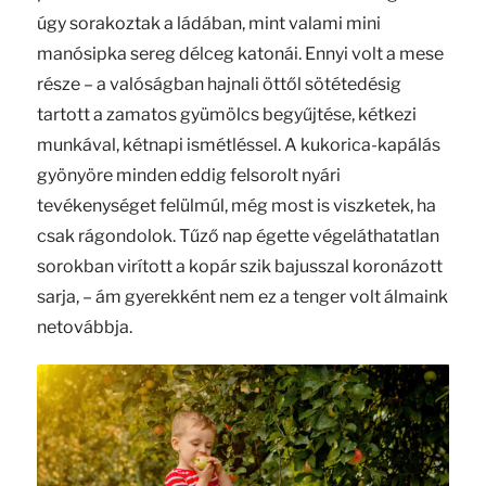
úgy sorakoztak a ládában, mint valami mini
manósipka sereg délceg katonái. Ennyi volt a mese
része – a valóságban hajnali öttől sötétedésig
tartott a zamatos gyümölcs begyűjtése, kétkezi
munkával, kétnapi ismétléssel. A kukorica-kapálás
gyönyöre minden eddig felsorolt nyári
tevékenységet felülmúl, még most is viszketek, ha
csak rágondolok. Tűző nap égette végeláthatatlan
sorokban virított a kopár szik bajusszal koronázott
sarja, – ám gyerekként nem ez a tenger volt álmaink
netovábbja.