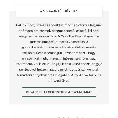
A MAGAZINRÓL RÖVIDEN
Célunk, hogy hiteles és objektív információforrás legyünk
a társadalom bármely szegmenségből érkező, fejlődni
vágyó emberek számára. A Csak Pozitívan Magazin a
tudatos emberek tudatos választása, a
gondolkodásformálás és a tudatos életre nevelés
eszköze. Szerkesztőségünk azon fáradozik, hogy
olvasóinkat mély, hiteles, minőségi, segítő és igaz
információkkal lássa el. Segítjük az olvasót abban, hogy jó
döntéseket hozzon. Ezzel szeretne egy új színvonalat
teremteni a tájékoztatás világában. A média változik, és
mi kezdtük el.
OLVASD EL LEGFRISSEBB LAPSZÁMUNKAT