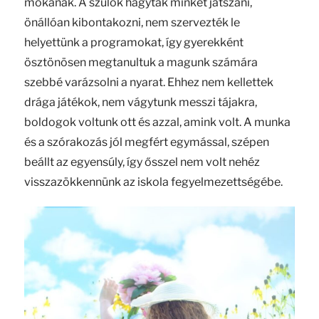
mókának. A szülők hagytak minket játszani,
önállóan kibontakozni, nem szervezték le
helyettünk a programokat, így gyerekként
ösztönösen megtanultuk a magunk számára
szebbé varázsolni a nyarat. Ehhez nem kellettek
drága játékok, nem vágytunk messzi tájakra,
boldogok voltunk ott és azzal, amink volt. A munka
és a szórakozás jól megfért egymással, szépen
beállt az egyensúly, így ősszel nem volt nehéz
visszazökkennünk az iskola fegyelmezettségébe.