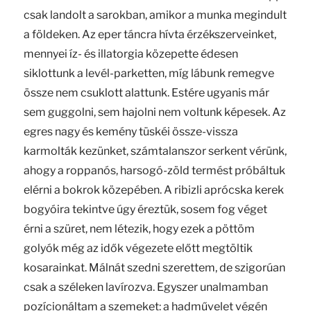
csak landolt a sarokban, amikor a munka megindult
a földeken. Az eper táncra hívta érzékszerveinket,
mennyei íz- és illatorgia közepette édesen
siklottunk a levél-parketten, míg lábunk remegve
össze nem csuklott alattunk. Estére ugyanis már
sem guggolni, sem hajolni nem voltunk képesek. Az
egres nagy és kemény tüskéi össze-vissza
karmolták kezünket, számtalanszor serkent vérünk,
ahogy a roppanós, harsogó-zöld termést próbáltuk
elérni a bokrok közepében. A ribizli aprócska kerek
bogyóira tekintve úgy éreztük, sosem fog véget
érni a szüret, nem létezik, hogy ezek a pöttöm
golyók még az idők végezete előtt megtöltik
kosarainkat. Málnát szedni szerettem, de szigorúan
csak a széleken lavírozva. Egyszer unalmamban
pozícionáltam a szemeket: a hadművelet végén