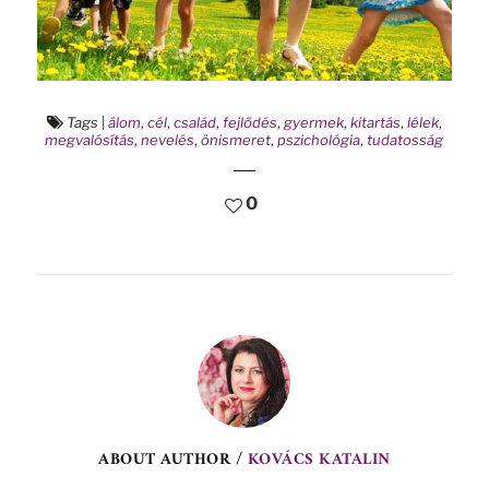
Tags
|
álom
,
cél
,
család
,
fejlődés
,
gyermek
,
kitartás
,
lélek
,
megvalósítás
,
nevelés
,
önismeret
,
pszichológia
,
tudatosság
0
ABOUT AUTHOR /
KOVÁCS KATALIN