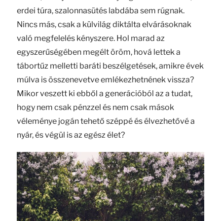
erdei túra, szalonnasütés labdába sem rúgnak.
Nincs más, csak a külvilág diktálta elvárásoknak
való megfelelés kényszere. Hol marad az
egyszerűségében megélt öröm, hová lettek a
tábortűz melletti baráti beszélgetések, amikre évek
múlva is összenevetve emlékezhetnének vissza?
Mikor veszett ki ebből a generációból az a tudat,
hogy nem csak pénzzel és nem csak mások
véleménye jogán tehető széppé és élvezhetővé a
nyár, és végül is az egész élet?