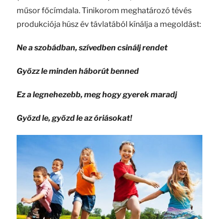
műsor főcímdala. Tinikorom meghatározó tévés
produkciója húsz év távlatából kínálja a megoldást:
Ne a szobádban, szívedben csinálj rendet
Győzz le minden háborút benned
Ez a legnehezebb, meg hogy gyerek maradj
Győzd le, győzd le az óriásokat!