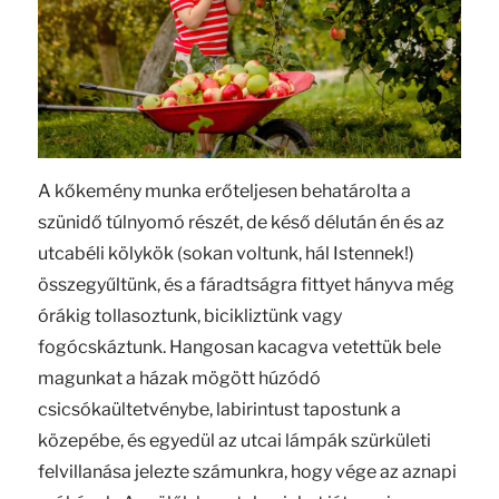
A kőkemény munka erőteljesen behatárolta a
szünidő túlnyomó részét, de késő délután én és az
utcabéli kölykök (sokan voltunk, hál Istennek!)
összegyűltünk, és a fáradtságra fittyet hányva még
órákig tollasoztunk, bicikliztünk vagy
fogócskáztunk. Hangosan kacagva vetettük bele
magunkat a házak mögött húzódó
csicsókaültetvénybe, labirintust tapostunk a
közepébe, és egyedül az utcai lámpák szürkületi
felvillanása jelezte számunkra, hogy vége az aznapi