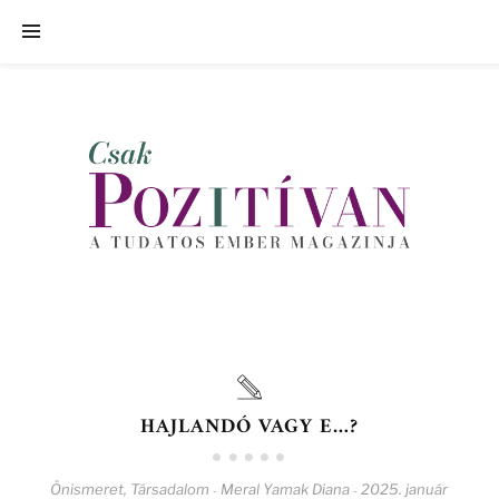
HAJLANDÓ VAGY E…?
Önismeret
,
Társadalom
Meral Yamak Diana
2025. január
-
-