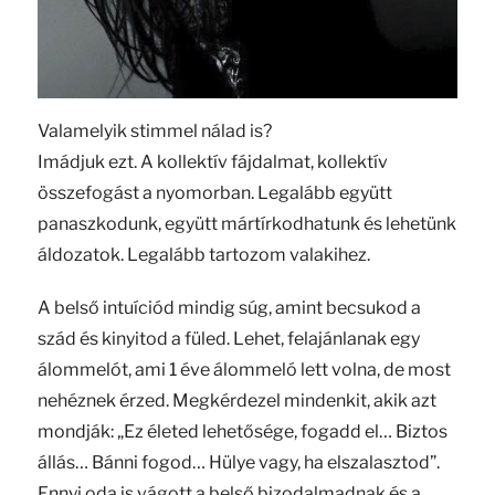
Valamelyik stimmel nálad is?
Imádjuk ezt. A kollektív fájdalmat, kollektív
összefogást a nyomorban. Legalább együtt
panaszkodunk, együtt mártírkodhatunk és lehetünk
áldozatok. Legalább tartozom valakihez.
A belső intuíciód mindig súg, amint becsukod a
szád és kinyitod a füled. Lehet, felajánlanak egy
álommelót, ami 1 éve álommeló lett volna, de most
nehéznek érzed. Megkérdezel mindenkit, akik azt
mondják: „Ez életed lehetősége, fogadd el… Biztos
állás… Bánni fogod… Hülye vagy, ha elszalasztod”.
Ennyi oda is vágott a belső bizodalmadnak és a