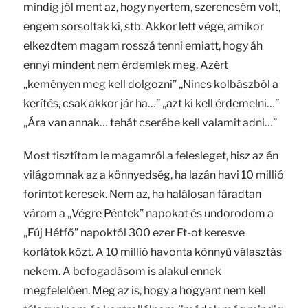
mindig jól ment az, hogy nyertem, szerencsém volt,
engem sorsoltak ki, stb. Akkor lett vége, amikor
elkezdtem magam rosszá tenni emiatt, hogy áh
ennyi mindent nem érdemlek meg. Azért
„keményen meg kell dolgozni” „Nincs kolbászból a
kerítés, csak akkor jár ha…” „azt ki kell érdemelni…”
„Ára van annak… tehát cserébe kell valamit adni…”
Most tisztítom le magamról a felesleget, hisz az én
világomnak az a könnyedség, ha lazán havi 10 millió
forintot keresek. Nem az, ha halálosan fáradtan
várom a „Végre Péntek” napokat és undorodom a
„Fúj Hétfő” napoktól 300 ezer Ft-ot keresve
korlátok közt. A 10 millió havonta könnyű választás
nekem. A befogadásom is alakul ennek
megfelelően. Meg az is, hogy a hogyant nem kell