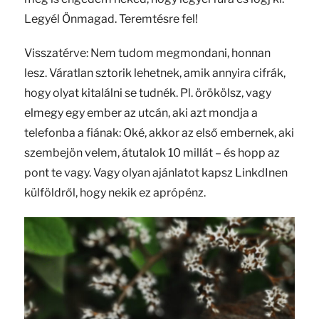
Legyél Önmagad. Teremtésre fel!
Visszatérve: Nem tudom megmondani, honnan
lesz. Váratlan sztorik lehetnek, amik annyira cifrák,
hogy olyat kitalálni se tudnék. Pl. örökölsz, vagy
elmegy egy ember az utcán, aki azt mondja a
telefonba a fiának: Oké, akkor az első embernek, aki
szembejön velem, átutalok 10 millát – és hopp az
pont te vagy. Vagy olyan ajánlatot kapsz LinkdInen
külföldről, hogy nekik ez aprópénz.