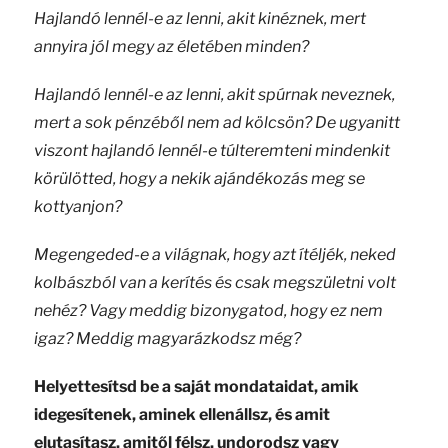
Hajlandó lennél-e az lenni, akit kinéznek, mert
annyira jól megy az életében minden?
Hajlandó lennél-e az lenni, akit spúrnak neveznek,
mert a sok pénzéből nem ad kölcsön? De ugyanitt
viszont hajlandó lennél-e túlteremteni mindenkit
körülötted, hogy a nekik ajándékozás meg se
kottyanjon?
Megengeded-e a világnak, hogy azt ítéljék, neked
kolbászból van a kerítés és csak megszületni volt
nehéz? Vagy meddig bizonygatod, hogy ez nem
igaz? Meddig magyarázkodsz még?
Helyettesítsd be a saját mondataidat, amik
idegesítenek, aminek ellenállsz, és amit
elutasítasz, amitől félsz, undorodsz vagy