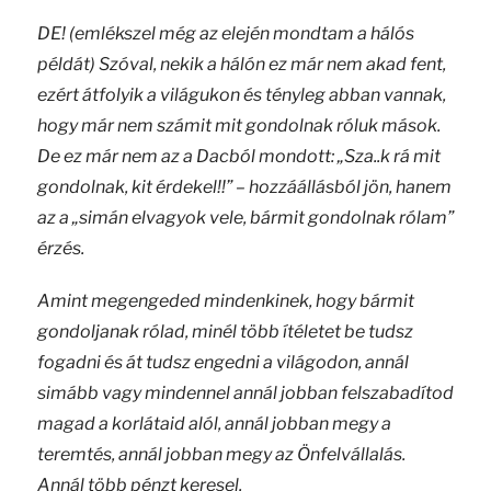
DE! (emlékszel még az elején mondtam a hálós
példát) Szóval, nekik a hálón ez már nem akad fent,
ezért átfolyik a világukon és tényleg abban vannak,
hogy már nem számit mit gondolnak róluk mások.
De ez már nem az a Dacból mondott: „Sza..k rá mit
gondolnak, kit érdekel!!” – hozzáállásból jön, hanem
az a „simán elvagyok vele, bármit gondolnak rólam”
érzés.
Amint megengeded mindenkinek, hogy bármit
gondoljanak rólad, minél több ítéletet be tudsz
fogadni és át tudsz engedni a világodon, annál
simább vagy mindennel annál jobban felszabadítod
magad a korlátaid alól, annál jobban megy a
teremtés, annál jobban megy az Önfelvállalás.
Annál több pénzt keresel.