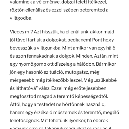
valaminek a véleménye, dolgai felett ítélkezel,
rögtön ellenállsz és ezzel szépen beteremted a
világodba.
Vicces mi? Azt hisszük, ha ellenállunk, akkor majd
jól távol tartjuk a dolgokat, pedig nem! Pont hogy
bevesszük a világunkba. Mint amikor van egy háló
és azon fennakadnak a dolgok. Minden. Aztán, mint
egy nyomógomb ott díszeleg a hálódon. Bármikor
jön egy hasonló szituáció, mutogatsz, még
mérgesebb még ítélkezőbb leszel. Még „szűkebbé
és láthatóvá” válsz. Ezzel még erőteljesebben
megfosztod magad a teremtő képességedtől.
Attól, hogy a testedet ne börtönnek használd,
hanem egy érzékelő műszernek és teremtő, megélő
lehetőségnek. Mit tehetünk ilyenkor, ha éberek
vagyunk erre, rajtakapjuk magunkat és ráadásul