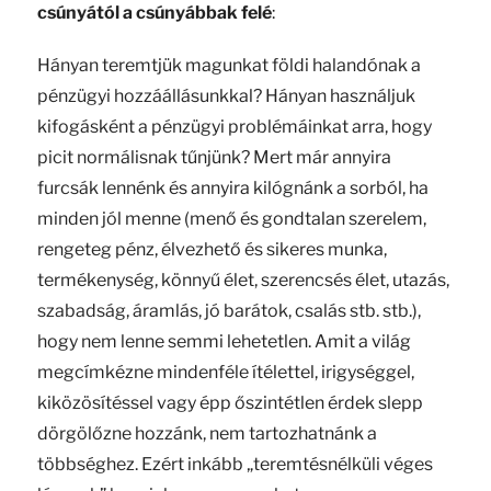
csúnyától a csúnyábbak felé
:
Hányan teremtjük magunkat földi halandónak a
pénzügyi hozzáállásunkkal? Hányan használjuk
kifogásként a pénzügyi problémáinkat arra, hogy
picit normálisnak tűnjünk? Mert már annyira
furcsák lennénk és annyira kilógnánk a sorból, ha
minden jól menne (menő és gondtalan szerelem,
rengeteg pénz, élvezhető és sikeres munka,
termékenység, könnyű élet, szerencsés élet, utazás,
szabadság, áramlás, jó barátok, csalás stb. stb.),
hogy nem lenne semmi lehetetlen. Amit a világ
megcímkézne mindenféle ítélettel, irigységgel,
kiközösítéssel vagy épp őszintétlen érdek slepp
dörgölőzne hozzánk, nem tartozhatnánk a
többséghez. Ezért inkább „teremtésnélküli véges