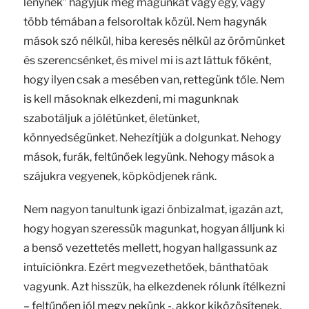
lénynek” hagyjuk meg magunkat vagy egy, vagy
több témában a felsoroltak közül. Nem hagynák
mások szó nélkül, hiba keresés nélkül az örömünket
és szerencsénket, és mivel mi is azt láttuk főként,
hogy ilyen csak a mesében van, rettegünk tőle. Nem
is kell másoknak elkezdeni, mi magunknak
szabotáljuk a jólétünket, életünket,
könnyedségünket. Nehezítjük a dolgunkat. Nehogy
mások, furák, feltűnőek legyünk. Nehogy mások a
szájukra vegyenek, köpködjenek ránk.
Nem nagyon tanultunk igazi önbizalmat, igazán azt,
hogy hogyan szeressük magunkat, hogyan álljunk ki
a benső vezettetés mellett, hogyan hallgassunk az
intuíciónkra. Ezért megvezethetőek, bánthatóak
vagyunk. Azt hisszük, ha elkezdenek rólunk ítélkezni
– feltűnően jól megy nekünk -, akkor kiközösítenek,