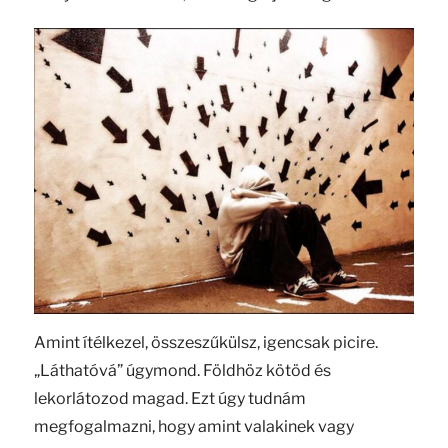
Amint ítélkezel, összeszűkülsz, igencsak picire.
„Láthatóvá” úgymond. Földhöz kötöd és
lekorlátozod magad. Ezt úgy tudnám
megfogalmazni, hogy amint valakinek vagy