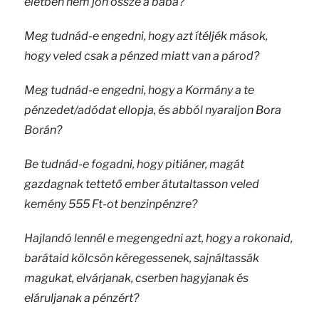
életben nem jön össze a baba?
Meg tudnád-e engedni, hogy azt ítéljék mások,
hogy veled csak a pénzed miatt van a párod?
Meg tudnád-e engedni, hogy a Kormány a te
pénzedet/adódat ellopja, és abból nyaraljon Bora
Borán?
Be tudnád-e fogadni, hogy pitiáner, magát
gazdagnak tettető ember átutaltasson veled
kemény 555 Ft-ot benzinpénzre?
Hajlandó lennél e megengedni azt, hogy a rokonaid,
barátaid kölcsön kéregessenek, sajnáltassák
magukat, elvárjanak, cserben hagyjanak és
eláruljanak a pénzért?