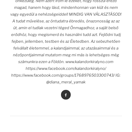
önkezűleg. Nem azért írom le ezeket, hogy rosszul érezd
magad, hanem hogy lásd, mindenhonnan van kiút és nem
vagy egyedül a nehézségeiddel! MINDIG VAN VÁLASZTÁSOD!
A tudat művelése, az öntudatra ébredés, önazonosság az az
út, amin el tudlak vezetni téged Önmagadhoz, a saját belső
erődhöz, hogy megismerd és használni tudd azt. Fejlődni tudj
fejben, jellemben, testben és az Életedben. Az sebezhetően
felvállalt életemmel, a kalandjaimmal, az utazásaimmal és a
nézőpontjaimmal mutatom meg mi más is lehetséges még
számunkra ezen a Földön. www.kalandorkiralyno.com
https://www.facebook.com/kalandorkiralyno/
https://www.facebook.com/groups/1768976503300743/ IG:
@diana_meral_yamak