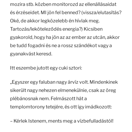
mozira stb. közben monitorozd az ellenállásaidat
és érzéseidet. MI jön fel benned? (vissza/elutasítás?
Oké, de akkor legközelebb én hívlak meg.
Tartozás/leköteleződés energia?) Kicsiben
gyakorold, hogy ha jön az az ember az utcán, akkor
be tudd fogadni és ne a rossz szándékot vagy a
gyanakvást keresd.
Itt eszembe jutott egy cuki sztori:
„Egyszer egy faluban nagy árvíz volt. Mindenkinek
sikerült nagy nehezen elmenekülnie, csak az öreg
plébánosnak nem. Felmászott hát a
templomtorony tetejére, és ott így imádkozott:
– Kérlek Istenem, ments meg a vízbefulladástól!