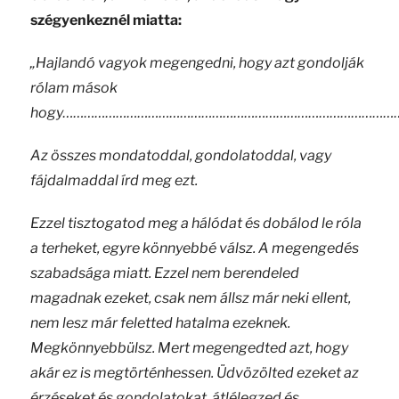
szégyenkeznél miatta:
„Hajlandó vagyok megengedni, hogy azt gondolják
rólam mások
hogy…………………………………………………………………………………
Az összes mondatoddal, gondolatoddal, vagy
fájdalmaddal írd meg ezt.
Ezzel tisztogatod meg a hálódat és dobálod le róla
a terheket, egyre könnyebbé válsz. A megengedés
szabadsága miatt. Ezzel nem berendeled
magadnak
ezeket, csak nem állsz már neki ellent,
nem lesz már feletted hatalma ezeknek.
Megkönnyebbülsz. Mert megengedted azt, hogy
akár ez is megtörténhessen. Üdvözölted ezeket az
érzéseket és gondolatokat, átlélegzed és