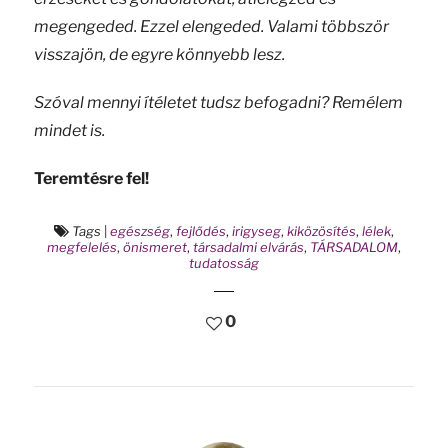
megengeded. Ezzel elengeded. Valami többször
visszajön, de egyre könnyebb lesz.
Szóval mennyi ítéletet tudsz befogadni? Remélem
mindet is.
Teremtésre fel!
Tags
|
egészség
,
fejlődés
,
irigyseg
,
kiközösítés
,
lélek
,
megfelelés
,
önismeret
,
társadalmi elvárás
,
TÁRSADALOM
,
tudatosság
0