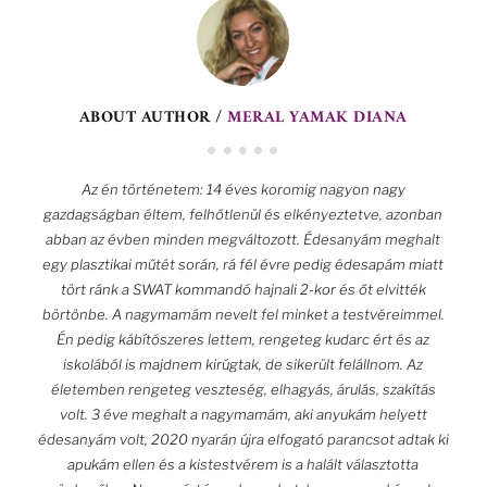
ABOUT AUTHOR /
MERAL YAMAK DIANA
Az én történetem: 14 éves koromig nagyon nagy
gazdagságban éltem, felhőtlenül és elkényeztetve, azonban
abban az évben minden megváltozott. Édesanyám meghalt
egy plasztikai műtét során, rá fél évre pedig édesapám miatt
tört ránk a SWAT kommandó hajnali 2-kor és őt elvitték
börtönbe. A nagymamám nevelt fel minket a testvéreimmel.
Én pedig kábítószeres lettem, rengeteg kudarc ért és az
iskolából is majdnem kirúgtak, de sikerült felállnom. Az
életemben rengeteg veszteség, elhagyás, árulás, szakítás
volt. 3 éve meghalt a nagymamám, aki anyukám helyett
édesanyám volt, 2020 nyarán újra elfogató parancsot adtak ki
apukám ellen és a kistestvérem is a halált választotta