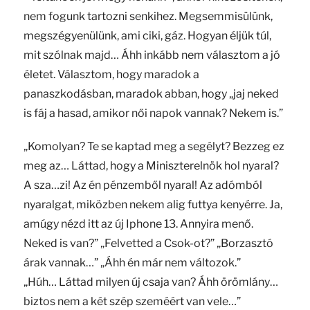
nem fogunk tartozni senkihez. Megsemmisülünk,
megszégyenülünk, ami ciki, gáz. Hogyan éljük túl,
mit szólnak majd… Áhh inkább nem választom a jó
életet. Választom, hogy maradok a
panaszkodásban, maradok abban, hogy „jaj neked
is fáj a hasad, amikor női napok vannak? Nekem is.”
„Komolyan? Te se kaptad meg a segélyt? Bezzeg ez
meg az… Láttad, hogy a Miniszterelnök hol nyaral?
A sza…zi! Az én pénzemből nyaral! Az adómból
nyaralgat, miközben nekem alig futtya kenyérre. Ja,
amúgy nézd itt az új Iphone 13. Annyira menő.
Neked is van?” „Felvetted a Csok-ot?” „Borzasztó
árak vannak…” „Áhh én már nem változok.”
„Húh… Láttad milyen új csaja van? Áhh örömlány…
biztos nem a két szép szeméért van vele…”