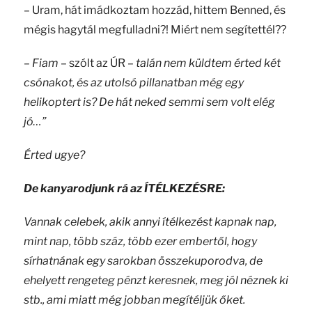
– Uram, hát imádkoztam hozzád, hittem Benned, és
mégis hagytál megfulladni?! Miért nem segítettél??
–
Fiam
– szólt az ÚR –
talán nem küldtem érted két
csónakot, és az utolsó pillanatban még egy
helikoptert is? De hát neked semmi sem volt elég
jó…”
Érted ugye?
De kanyarodjunk rá az ÍTÉLKEZÉSRE:
Vannak celebek, akik annyi ítélkezést kapnak nap,
mint nap, több száz, több ezer embertől, hogy
sírhatnának egy sarokban összekuporodva, de
ehelyett rengeteg pénzt keresnek, meg jól néznek ki
stb., ami miatt még jobban megítéljük őket.