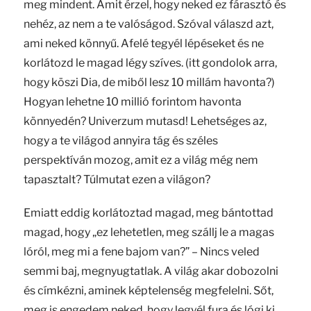
meg mindent. Amit érzel, hogy neked ez fárasztó és
nehéz, az nem a te valóságod. Szóval válaszd azt,
ami neked könnyű. Afelé tegyél lépéseket és ne
korlátozd le magad légy szíves. (itt gondolok arra,
hogy köszi Dia, de miből lesz 10 millám havonta?)
Hogyan lehetne 10 millió forintom havonta
könnyedén? Univerzum mutasd! Lehetséges az,
hogy a te világod annyira tág és széles
perspektíván mozog, amit ez a világ még nem
tapasztalt? Túlmutat ezen a világon?
Emiatt eddig korlátoztad magad, meg bántottad
magad, hogy „ez lehetetlen, meg szállj le a magas
lóról, meg mi a fene bajom van?” – Nincs veled
semmi baj, megnyugtatlak. A világ akar dobozolni
és címkézni, aminek képtelenség megfelelni. Sőt,
meg is engedem neked, hogy legyél fura és lógj ki.