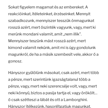
Sokat figyelem magamat és az embereket. A
reakcióinkat, ítéleteinket, érzéseinket. Mennyit
szabadkozunk, mennyiszer tesszük önmagunkat
rosszá azért, mert őszinték vagyunk, vagy, mert ki
merünk mondani valamit, amit „nem illik”.
Mennyiszer teszünk mást rosszá azért, mert
kimond valamit nekünk, amit mi is úgy gondolunk
magunkról, de ha a másik szembesít vele, akkor ő a
gonosz.
Hányszor gyűlölünk másokat, csak azért, mert több
a pénze, mert szerintünk igazságtalanul több a
pénze, vagy, mert neki szerencséje volt, vagy, mert
neki könnyű, biztos a pasija tartja el, vagy örökölt…
ő csak szétteszi a lábát és ott a Lamborghini.
Hányszor ítélkezünk, hasonlítgatjuk magunkat.