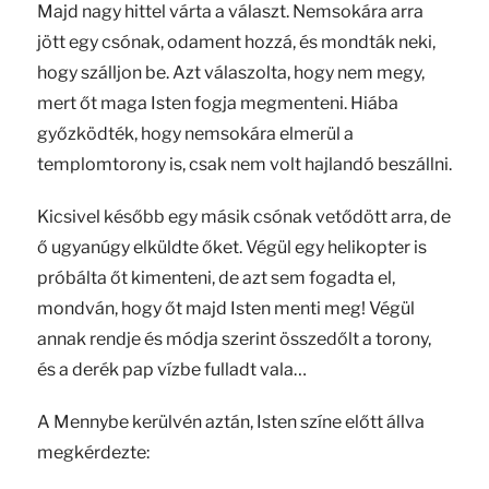
Majd nagy hittel várta a választ. Nemsokára arra
jött egy csónak, odament hozzá, és mondták neki,
hogy szálljon be. Azt válaszolta, hogy nem megy,
mert őt maga Isten fogja megmenteni. Hiába
győzködték, hogy nemsokára elmerül a
templomtorony is, csak nem volt hajlandó beszállni.
Kicsivel később egy másik csónak vetődött arra, de
ő ugyanúgy elküldte őket. Végül egy helikopter is
próbálta őt kimenteni, de azt sem fogadta el,
mondván, hogy őt majd Isten menti meg! Végül
annak rendje és módja szerint összedőlt a torony,
és a derék pap vízbe fulladt vala…
A Mennybe kerülvén aztán, Isten színe előtt állva
megkérdezte: