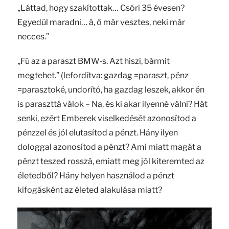
„Láttad, hogy szakítottak… Csóri 35 évesen?
Egyedül maradni… á, ő már vesztes, neki már
necces.”
„Fú az a paraszt BMW-s. Azt hiszi, bármit
megtehet.” (lefordítva: gazdag =paraszt, pénz
=parasztoké, undorító, ha gazdag leszek, akkor én
is paraszttá válok – Na, és ki akar ilyenné válni? Hát
senki, ezért Emberek viselkedését azonosítod a
pénzzel és jól elutasítod a pénzt. Hány ilyen
dologgal azonosítod a pénzt? Ami miatt magát a
pénzt teszed rosszá, emiatt meg jól kiteremted az
életedből? Hány helyen használod a pénzt
kifogásként az életed alakulása miatt?