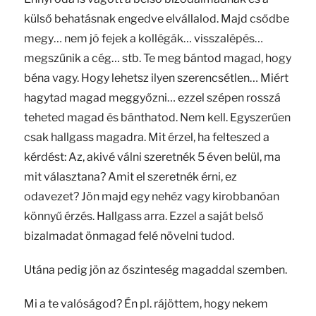
külső behatásnak engedve elvállalod. Majd csődbe
megy… nem jó fejek a kollégák… visszalépés…
megszűnik a cég… stb. Te meg bántod magad, hogy
béna vagy. Hogy lehetsz ilyen szerencsétlen… Miért
hagytad magad meggyőzni… ezzel szépen rosszá
teheted magad és bánthatod. Nem kell. Egyszerűen
csak hallgass magadra. Mit érzel, ha felteszed a
kérdést: Az, akivé válni szeretnék 5 éven belül, ma
mit választana? Amit el szeretnék érni, ez
odavezet? Jön majd egy nehéz vagy kirobbanóan
könnyű érzés. Hallgass arra. Ezzel a saját belső
bizalmadat önmagad felé növelni tudod.
Utána pedig jön az őszinteség magaddal szemben.
Mi a te valóságod? Én pl. rájöttem, hogy nekem