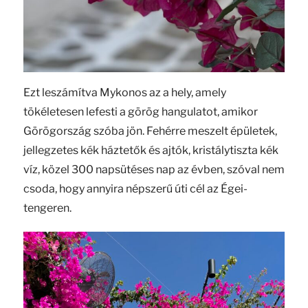
Ezt leszámítva Mykonos az a hely, amely
tökéletesen lefesti a görög hangulatot, amikor
Görögország szóba jön. Fehérre meszelt épületek,
jellegzetes kék háztetők és ajtók, kristálytiszta kék
víz, közel 300 napsütéses nap az évben, szóval nem
csoda, hogy annyira népszerű úti cél az Égei-
tengeren.