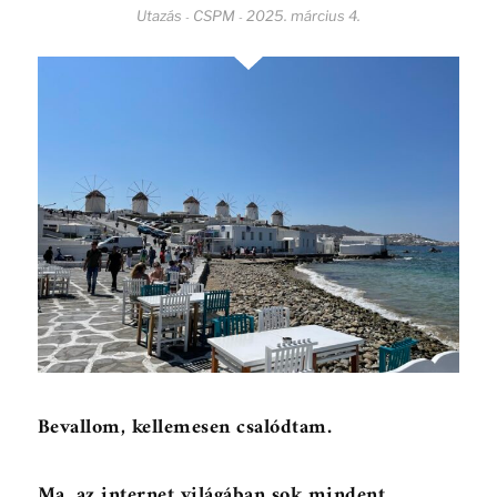
Utazás
CSPM
2025. március 4.
-
-
Bevallom, kellemesen csalódtam.
Ma, az internet világában sok mindent