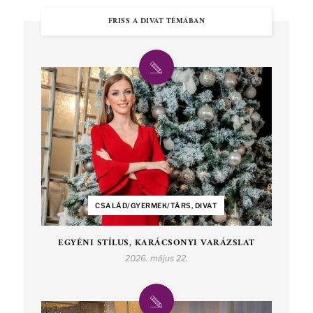
FRISS A DIVAT TÉMÁBAN
CSALÁD/GYERMEK/TÁRS, DIVAT
EGYÉNI STÍLUS, KARÁCSONYI VARÁZSLAT
2026. május 22.