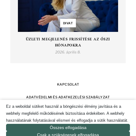
DIVAT
ÜZLETI MEGJELENÉS FRISSÍTÉSE AZ ŐSZI
HÓNAPOKRA
2026. április 8.
KAPCSOLAT
ADATVÉDELMI ÉS ADATKEZELÉSI SZABÁLYZAT
Ez a weboldal sütiket használ a böngészési élmény javítása és a
SZERZŐI JOGOK
IMPRESSZUM
webhely megfelelő működésének biztosítása érdekében. A webhely
használatának folytatásával elismeri és elfogadja a sütik használatát.
SÜTI TÁJÉKOZTATÓ ÉS HOZZÁJÁRULÁS KEZELÉSE
Összes elfogadása
Csak a szükségesek elfogadása