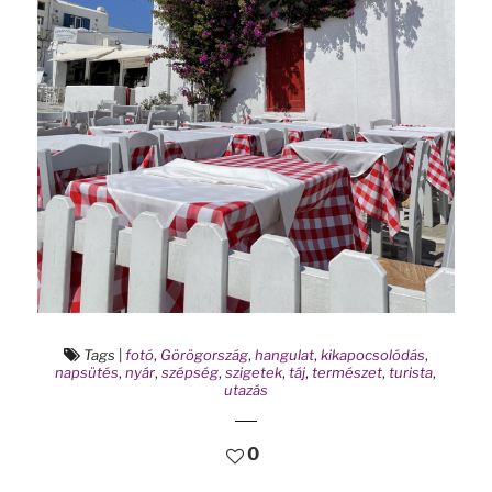
Tags
|
fotó
,
Görögország
,
hangulat
,
kikapocsolódás
,
napsütés
,
nyár
,
szépség
,
szigetek
,
táj
,
természet
,
turista
,
utazás
0