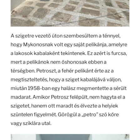
A szigetre vezető úton szembesültem a ténnyel,
hogy Mykonosnak volt egy saját pelikánja, amelyre
a lakosok kabalaként tekintenek. Ez azért is furcsa,
mert a pelikánok nem őshonosak ebben a
térségben. Petroszt, a fehér pelikánt érte az a
megtiszteltetés, hogy a sziget kabalájává váljon,
miután 1958-ban egy halász megmentette a sérült
madarat. Amikor Petrosz felépült, nem hagyta el a
szigetet, hanem ott maradt és élvezte a helyiek
szüntelen figyelmét. Görögül a „petro” szó kőre
vagy sziklára utal.