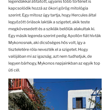
legendákkal átitatott, ugyanis több történet is
kapcsolódik hozzá az ókori görög mitológia
szerint. Egy mítosz úgy tartja, hogy Hercules által
legyőzött óriások lakták a szigetet, akik teste
megkövesedett és a sziklák belőlük alakultak ki.
Egy másik legenda szerint pedig Apollón fiát hívták
Mykonosnak, aki dicsőséges hős volt, így a
tiszteletére róla nevezték el a szigetet. Hogy
valójában mi az igazság, azt nem tudhatjuk, de
legyen bárhogy, Mykonos napjainkban az egyik top
úti cél.