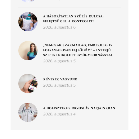
A HÁBORÍTATLAN SZÜLÉS KULCSA:
FELEJTSÜK EL A KONTROLLT!
2026. augusztus 6.
„NEMCSAK SZAKMAILAG, EMBERILEG IS
FOLYAMATOSAN FEJLŐDŐM” – INTERJÚ
SZEPESI NIKOLETT, GYÓGYTORNÁSSZAL
2026. augusztus 5.
5 ÉVESEK VAGYUNK
2026. augusztus 5.
A HOLISZTIKUS ORVOSLÁS NAPJAINKBAN
2026. augusztus 4.