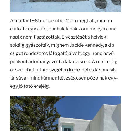
A madár 1985. december 2-án meghalt, miután
elütötte egy autó, bár halálának körülményei a ma
napig nem tisztázottak. Elvesztését a helyiek
sokáig gyászolták, mígnem Jackie Kennedy, aki a
sziget rendszeres látogatója volt, egy Irene nevű
pelikánt adományozott a lakosoknak. A mai napig
össze lehet futni a szigeten Irene-nel és két másik
társával; mindhárman készségesen pózolnak egy-
egy jó fotó erejéig.