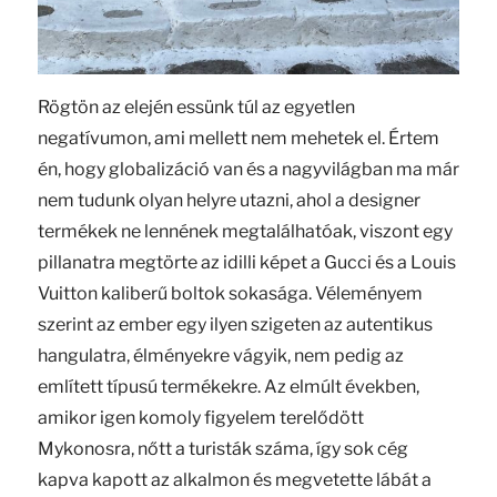
Rögtön az elején essünk túl az egyetlen
negatívumon, ami mellett nem mehetek el. Értem
én, hogy globalizáció van és a nagyvilágban ma már
nem tudunk olyan helyre utazni, ahol a designer
termékek ne lennének megtalálhatóak, viszont egy
pillanatra megtörte az idilli képet a Gucci és a Louis
Vuitton kaliberű boltok sokasága. Véleményem
szerint az ember egy ilyen szigeten az autentikus
hangulatra, élményekre vágyik, nem pedig az
említett típusú termékekre. Az elmúlt években,
amikor igen komoly figyelem terelődött
Mykonosra, nőtt a turisták száma, így sok cég
kapva kapott az alkalmon és megvetette lábát a