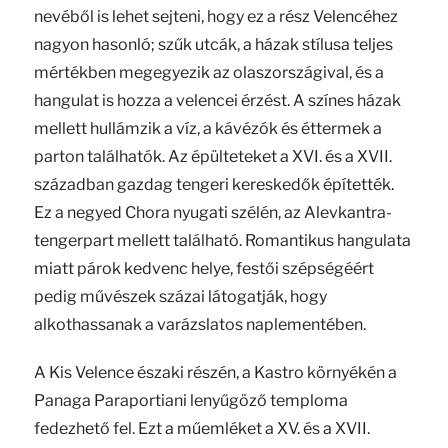
nevéből is lehet sejteni, hogy ez a rész Velencéhez
nagyon hasonló; szűk utcák, a házak stílusa teljes
mértékben megegyezik az olaszországival, és a
hangulat is hozza a velencei érzést. A színes házak
mellett hullámzik a víz, a kávézók és éttermek a
parton találhatók. Az épülteteket a XVI. és a XVII.
században gazdag tengeri kereskedők építették.
Ez a negyed Chora nyugati szélén, az Alevkantra-
tengerpart mellett található. Romantikus hangulata
miatt párok kedvenc helye, festői szépségéért
pedig művészek százai látogatják, hogy
alkothassanak a varázslatos naplementében.
A Kis Velence északi részén, a Kastro környékén a
Panaga Paraportiani lenyűgöző temploma
fedezhető fel. Ezt a műemléket a XV. és a XVII.