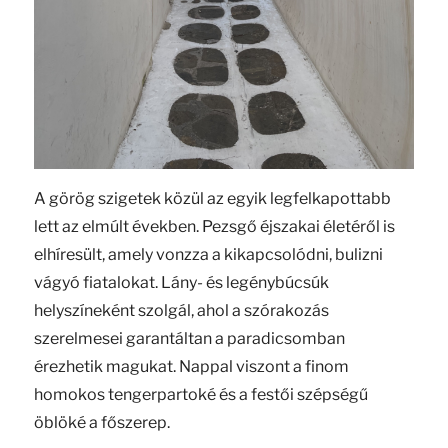
A görög szigetek közül az egyik legfelkapottabb
lett az elmúlt években. Pezsgő éjszakai életéről is
elhíresült, amely vonzza a kikapcsolódni, bulizni
vágyó fiatalokat. Lány- és legénybúcsúk
helyszíneként szolgál, ahol a szórakozás
szerelmesei garantáltan a paradicsomban
érezhetik magukat. Nappal viszont a finom
homokos tengerpartoké és a festői szépségű
öblöké a főszerep.