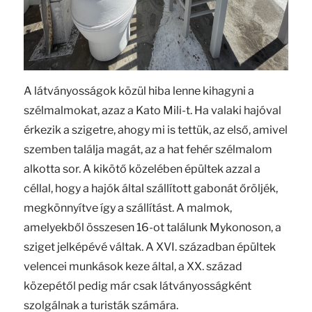
A látványosságok közül hiba lenne kihagyni a
szélmalmokat, azaz a Kato Mili-t. Ha valaki hajóval
érkezik a szigetre, ahogy mi is tettük, az első, amivel
szemben találja magát, az a hat fehér szélmalom
alkotta sor. A kikötő közelében épültek azzal a
céllal, hogy a hajók által szállított gabonát őröljék,
megkönnyítve így a szállítást. A malmok,
amelyekből összesen 16-ot találunk Mykonoson, a
sziget jelképévé váltak. A XVI. században épültek
velencei munkások keze által, a XX. század
közepétől pedig már csak látványosságként
szolgálnak a turisták számára.