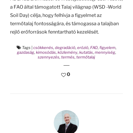
a FAO által támogatott Talaj világnap (WSD -World
Soil Day) célja, hogy felhívja a figyelmet az
termőtalaj fontosságára, és támogassa a talajban
rejlő erőforrások fenntartható kezelését.
Tags
|
csökkenés
,
degradáció
,
erózió
,
FAO
,
figyelem
,
gazdaság
,
kimosódás
,
közlemény
,
kutatás
,
mennyiség
,
szennyezés
,
termés
,
termőtalaj
0