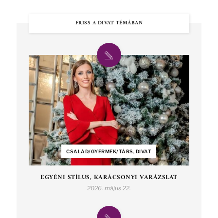
FRISS A DIVAT TÉMÁBAN
CSALÁD/GYERMEK/TÁRS, DIVAT
EGYÉNI STÍLUS, KARÁCSONYI VARÁZSLAT
2026. május 22.