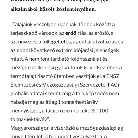
alkalmából közölt közleményében.
„Talajaink veszélyben vannak, többek között a
terjeszkedő városok, az
erdő
irtás, az erózió, a
szennyezés, a túllegeltetés, az éghajlatváltozás és
az ebből következő extrém időjárási jelenségek
miatt. A nem fenntartható földhasználat és
mezőgazdálkodási gyakorlatok következtében a
termőtalajt riasztó ütemben veszítjük el: a ENSZ
Élelmezési és Mezőgazdasági Szervezete (FAO)
globális adatai szerint, míg a talajképződés nem
haladja meg az átlag 1 tonna/hektár/év
mennyiséget, a talajerózió mértéke 30-100
tonna/hektár/év”.
Magyarországon a vízerózió a mezőgazdaságilag
művelt területek harmadát veszélyezteti, a