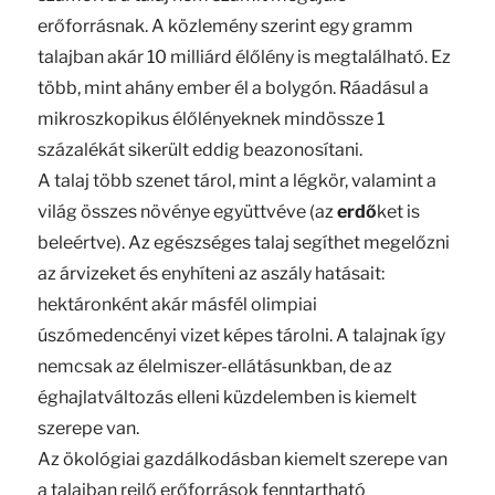
erőforrásnak. A közlemény szerint egy gramm
talajban akár 10 milliárd élőlény is megtalálható. Ez
több, mint ahány ember él a bolygón. Ráadásul a
mikroszkopikus élőlényeknek mindössze 1
százalékát sikerült eddig beazonosítani.
A talaj több szenet tárol, mint a légkör, valamint a
világ összes növénye együttvéve (az
erdő
ket is
beleértve). Az egészséges talaj segíthet megelőzni
az árvizeket és enyhíteni az aszály hatásait:
hektáronként akár másfél olimpiai
úszómedencényi vizet képes tárolni. A talajnak így
nemcsak az élelmiszer-ellátásunkban, de az
éghajlatváltozás elleni küzdelemben is kiemelt
szerepe van.
Az ökológiai gazdálkodásban kiemelt szerepe van
a talajban rejlő erőforrások fenntartható