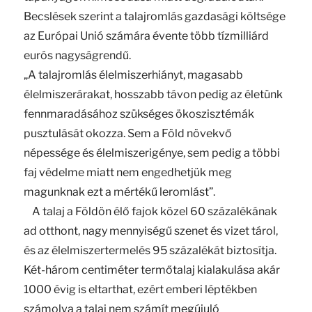
Becslések szerint a talajromlás gazdasági költsége
az Európai Unió számára évente több tízmilliárd
eurós nagyságrendű.
„A talajromlás élelmiszerhiányt, magasabb
élelmiszerárakat, hosszabb távon pedig az életünk
fennmaradásához szükséges ökoszisztémák
pusztulását okozza. Sem a Föld növekvő
népessége és élelmiszerigénye, sem pedig a többi
faj védelme miatt nem engedhetjük meg
magunknak ezt a mértékű leromlást”.
A talaj a Földön élő fajok közel 60 százalékának
ad otthont, nagy mennyiségű szenet és vizet tárol,
és az élelmiszertermelés 95 százalékát biztosítja.
Két-három centiméter termőtalaj kialakulása akár
1000 évig is eltarthat, ezért emberi léptékben
számolva a talaj nem számít megújuló