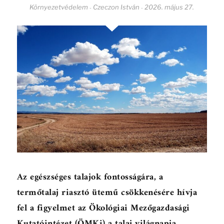
Környezetvédelem
Czeczon István
2026. május 27.
-
-
Az egészséges talajok fontosságára, a
termőtalaj riasztó ütemű csökkenésére hívja
fel a figyelmet az Ökológiai Mezőgazdasági
Kutatóintézet (ÖMKi) a talaj világnapja