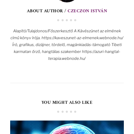
ABOUT AUTHOR /
CZECZON ISTVÁN
Alapító/Tulajdonos/Főszerkesztő A Kávészünet az elmének
című könyv írója. https://kaveszunet-az-elmenek.webnode.hu/
Író, grafikus, dizájner, tördelő, magánkiadás-támogató Tibeti
karmatan őrző, hangtálas szakember https://azuri-hangtal-
terapia.webnode.hu/
YOU MIGHT ALSO LIKE