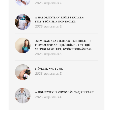
2026. augusztus 7.
A HÁBORÍTATLAN SZÜLÉS KULCSA:
FELEJTSÜK EL A KONTROLLT!
2026. augusztus 6.
„NEMCSAK SZAKMAILAG, EMBERILEG IS
FOLYAMATOSAN FEJLŐDŐM” – INTERJÚ
SZEPESI NIKOLETT, GYÓGYTORNÁSSZAL
2026. augusztus 5.
5 ÉVESEK VAGYUNK
2026. augusztus 5.
A HOLISZTIKUS ORVOSLÁS NAPJAINKBAN
2026. augusztus 4.