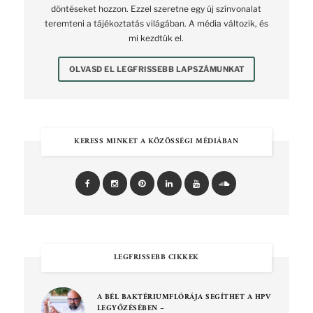
döntéseket hozzon. Ezzel szeretne egy új színvonalat
teremteni a tájékoztatás világában. A média változik, és
mi kezdtük el.
OLVASD EL LEGFRISSEBB LAPSZÁMUNKAT
KERESS MINKET A KÖZÖSSÉGI MÉDIÁBAN
LEGFRISSEBB CIKKEK
A BÉL BAKTÉRIUMFLÓRÁJA SEGÍTHET A HPV
LEGYŐZÉSÉBEN –