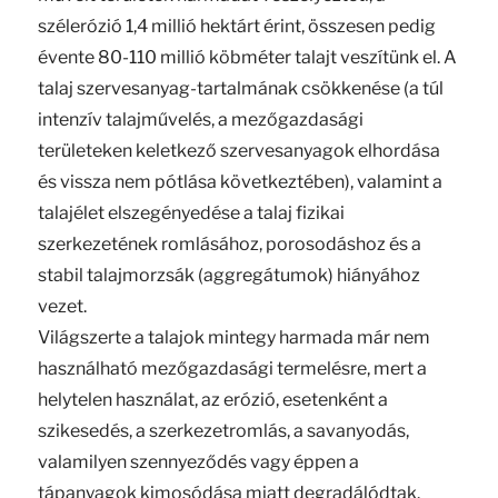
szélerózió 1,4 millió hektárt érint, összesen pedig
évente 80-110 millió köbméter talajt veszítünk el. A
talaj szervesanyag-tartalmának csökkenése (a túl
intenzív talajművelés, a mezőgazdasági
területeken keletkező szervesanyagok elhordása
és vissza nem pótlása következtében), valamint a
talajélet elszegényedése a talaj fizikai
szerkezetének romlásához, porosodáshoz és a
stabil talajmorzsák (aggregátumok) hiányához
vezet.
Világszerte a talajok mintegy harmada már nem
használható mezőgazdasági termelésre, mert a
helytelen használat, az erózió, esetenként a
szikesedés, a szerkezetromlás, a savanyodás,
valamilyen szennyeződés vagy éppen a
tápanyagok kimosódása miatt degradálódtak.