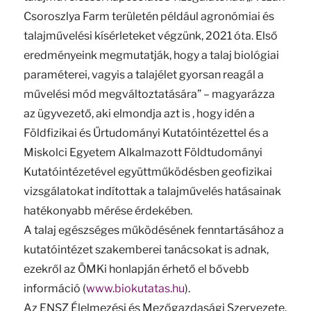
Csoroszlya Farm területén például agronómiai és
talajművelési kísérleteket végzünk, 2021 óta. Első
eredményeink megmutatják, hogy a talaj biológiai
paraméterei, vagyis a talajélet gyorsan reagál a
művelési mód megváltoztatására” – magyarázza
az ügyvezető, aki elmondja azt is , hogy idén a
Földfizikai és Űrtudományi Kutatóintézettel és a
Miskolci Egyetem Alkalmazott Földtudományi
Kutatóintézetével együttműködésben geofizikai
vizsgálatokat indítottak a talajművelés hatásainak
hatékonyabb mérése érdekében.
A talaj egészséges működésének fenntartásához a
kutatóintézet szakemberei tanácsokat is adnak,
ezekről az ÖMKi honlapján érhető el bővebb
információ (
www.biokutatas.hu
).
Az ENSZ Élelmezési és Mezőgazdasági Szervezete,