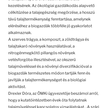
kezelésének. Az ökológiai gazdálkodás alapvető
célkitűzése a talajegészség megőrzése, a hosszú
távú talajtermékenység fenntartása, amelynek
eléréséhez a biogazdák többféle jó gyakorlatot
alkalmaznak.
A szerves trágya, a komposzt, a zöldtrágya és
talajtakaró növények használatával, a
nitrogénmegkötő pillangós növények
vetésforgóba illesztésével, az okszerű
talajműveléssel és a növényi diverzifikációval a
biogazdák természetes módon tartják fenn és
javítják a talajtermékenységet és a biológiai
aktivitást.
Drexler Dóra, az ÖMKi ügyvezetője beszámol arról,
hogy a kutatóintézetben évek óta folytatnak
talajműveléssel kapcsolatos vizsgálatokat. „A szári