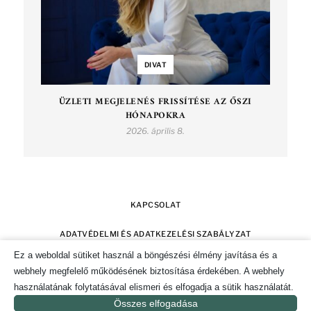
DIVAT
ÜZLETI MEGJELENÉS FRISSÍTÉSE AZ ŐSZI
HÓNAPOKRA
2026. április 8.
KAPCSOLAT
ADATVÉDELMI ÉS ADATKEZELÉSI SZABÁLYZAT
Ez a weboldal sütiket használ a böngészési élmény javítása és a
SZERZŐI JOGOK
IMPRESSZUM
webhely megfelelő működésének biztosítása érdekében. A webhely
használatának folytatásával elismeri és elfogadja a sütik használatát.
SÜTI TÁJÉKOZTATÓ ÉS HOZZÁJÁRULÁS KEZELÉSE
Összes elfogadása