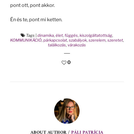
pont ott, pont akkor.
Én és te, pont mi ketten.
Tags
|
dinamika
,
élet
,
függés
,
kiszolgáltatottság
,
KOMMUNIKÁCIÓ
,
párkapcsolat
,
szabályok
,
szerelem
,
szeretet
,
találkozás
,
várakozás
0
ABOUT AUTHOR /
PÁLI PATRÍCIA