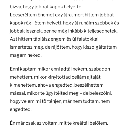
bízva, hogy jobbat kapok helyette.
Lecseréltem énemet egy újra, mert hittem jobbat
kapok régi létem helyett, hogy új ruháim szebbek és
jobbak lesznek, benne még inkább kiteljesedhetek.
Azt hittem táplálsz engem és új falatokkal
ismertetsz meg, de rájöttem, hogy kiszolgáltattam
magam neked.
Enni kaptam mikor enni adtál nekem, szabadon
mehettem, mikor kinyitottad cellám ajtaját,
kimehettem, ahova engedted, beszélhettem
mással, mikor te úgy ítélted meg – de beleszólni,
hogy velem mi történjen, már nem tudtam, nem
engedted.
Én már csak az voltam, mit te kreáltál belőlem.