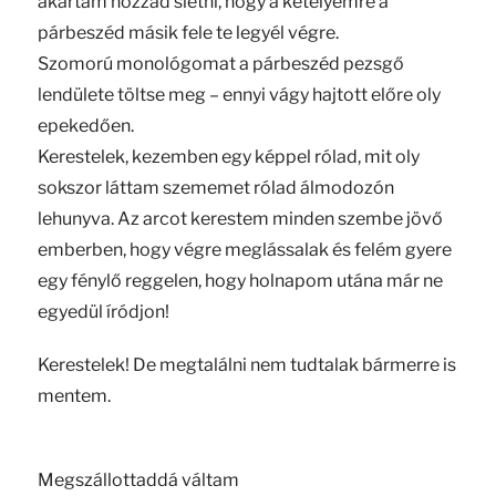
akartam hozzád sietni, hogy a kételyemre a
párbeszéd másik fele te legyél végre.
Szomorú monológomat a párbeszéd pezsgő
lendülete töltse meg – ennyi vágy hajtott előre oly
epekedően.
Kerestelek, kezemben egy képpel rólad, mit oly
sokszor láttam szememet rólad álmodozón
lehunyva. Az arcot kerestem minden szembe jövő
emberben, hogy végre meglássalak és felém gyere
egy fénylő reggelen, hogy holnapom utána már ne
egyedül íródjon!
Kerestelek! De megtalálni nem tudtalak bármerre is
mentem.
Megszállottaddá váltam