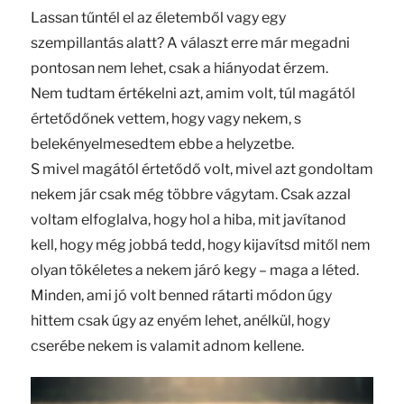
Lassan tűntél el az életemből vagy egy
szempillantás alatt? A választ erre már megadni
pontosan nem lehet, csak a hiányodat érzem.
Nem tudtam értékelni azt, amim volt, túl magától
értetődőnek vettem, hogy vagy nekem, s
belekényelmesedtem ebbe a helyzetbe.
S mivel magától értetődő volt, mivel azt gondoltam
nekem jár csak még többre vágytam. Csak azzal
voltam elfoglalva, hogy hol a hiba, mit javítanod
kell, hogy még jobbá tedd, hogy kijavítsd mitől nem
olyan tökéletes a nekem járó kegy – maga a léted.
Minden, ami jó volt benned rátarti módon úgy
hittem csak úgy az enyém lehet, anélkül, hogy
cserébe nekem is valamit adnom kellene.