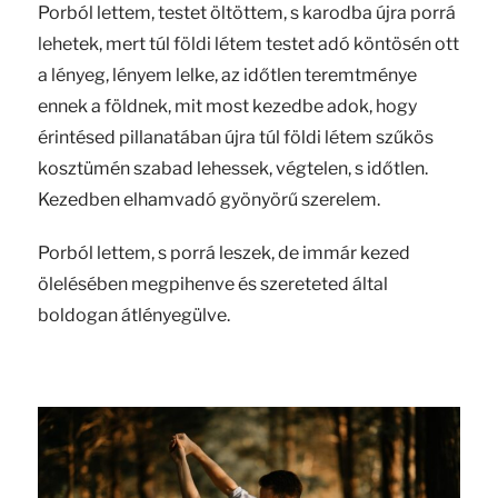
Porból lettem, testet öltöttem, s karodba újra porrá
lehetek, mert túl földi létem testet adó köntösén ott
a lényeg, lényem lelke, az időtlen teremtménye
ennek a földnek, mit most kezedbe adok, hogy
érintésed pillanatában újra túl földi létem szűkös
kosztümén szabad lehessek, végtelen, s időtlen.
Kezedben elhamvadó gyönyörű szerelem.
Porból lettem, s porrá leszek, de immár kezed
ölelésében megpihenve és szereteted által
boldogan átlényegülve.