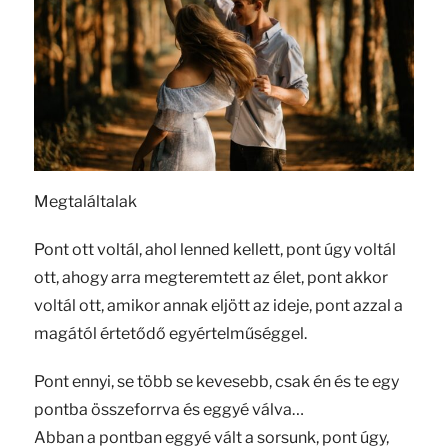
Megtaláltalak
Pont ott voltál, ahol lenned kellett, pont úgy voltál
ott, ahogy arra megteremtett az élet, pont akkor
voltál ott, amikor annak eljött az ideje, pont azzal a
magától értetődő egyértelműséggel.
Pont ennyi, se több se kevesebb, csak én és te egy
pontba összeforrva és eggyé válva…
Abban a pontban eggyé vált a sorsunk, pont úgy,