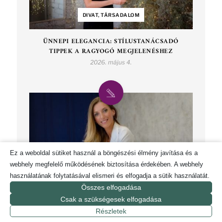
DIVAT, TÁRSADALOM
ÜNNEPI ELEGANCIA: STÍLUSTANÁCSADÓ
TIPPEK A RAGYOGÓ MEGJELENÉSHEZ
2026. május 4.
Ez a weboldal sütiket használ a böngészési élmény javítása és a
webhely megfelelő működésének biztosítása érdekében. A webhely
használatának folytatásával elismeri és elfogadja a sütik használatát.
Összes elfogadása
DIVAT
Csak a szükségesek elfogadása
Részletek
ÜZLETI MEGJELENÉS FRISSÍTÉSE AZ ŐSZI