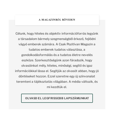
A MAGAZINRÓL RÖVIDEN
Célunk, hogy hiteles és objektív információforrás legyünk
a társadalom bármely szegmenségből érkező, fejlődni
vágyó emberek számára. A Csak Pozitívan Magazin a
tudatos emberek tudatos választása, a
gondolkodásformálás és a tudatos életre nevelés
eszköze. Szerkesztőségünk azon fáradozik, hogy
olvasóinkat mély, hiteles, minőségi, segítő és igaz
információkkal lássa el. Segítjük az olvasót abban, hogy jó
döntéseket hozzon. Ezzel szeretne egy új színvonalat
teremteni a tájékoztatás világában. A média változik, és
mi kezdtük el.
OLVASD EL LEGFRISSEBB LAPSZÁMUNKAT