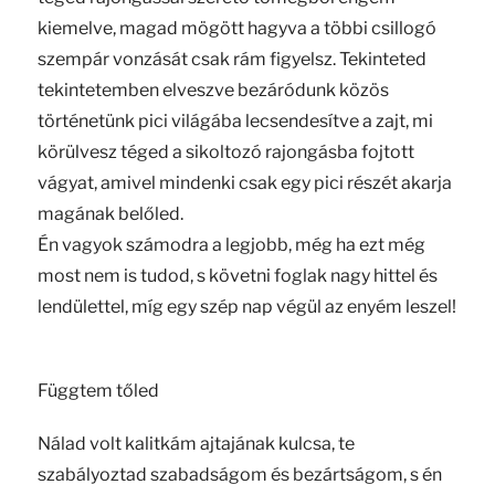
kiemelve, magad mögött hagyva a többi csillogó
szempár vonzását csak rám figyelsz. Tekinteted
tekintetemben elveszve bezáródunk közös
történetünk pici világába lecsendesítve a zajt, mi
körülvesz téged a sikoltozó rajongásba fojtott
vágyat, amivel mindenki csak egy pici részét akarja
magának belőled.
Én vagyok számodra a legjobb, még ha ezt még
most nem is tudod, s követni foglak nagy hittel és
lendülettel, míg egy szép nap végül az enyém leszel!
Függtem tőled
Nálad volt kalitkám ajtajának kulcsa, te
szabályoztad szabadságom és bezártságom, s én