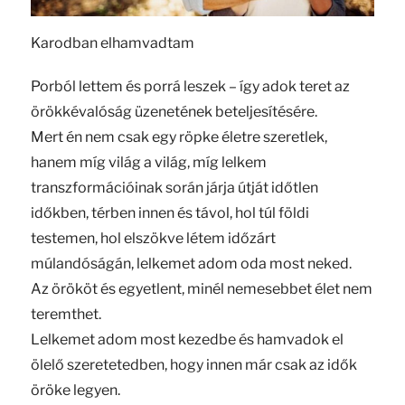
Karodban elhamvadtam
Porból lettem és porrá leszek – így adok teret az
örökkévalóság üzenetének beteljesítésére.
Mert én nem csak egy röpke életre szeretlek,
hanem míg világ a világ, míg lelkem
transzformációinak során járja útját időtlen
időkben, térben innen és távol, hol túl földi
testemen, hol elszökve létem időzárt
múlandóságán, lelkemet adom oda most neked.
Az örököt és egyetlent, minél nemesebbet élet nem
teremthet.
Lelkemet adom most kezedbe és hamvadok el
ölelő szeretetedben, hogy innen már csak az idők
öröke legyen.