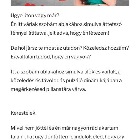
Ugye úton vagy már?
Én itt várlak szobám ablakához simulva áttetsző
fénnyel átitatva, jelt adva, hogy én létezem!
De hol jársz te most az utadon? Közeledsz hozzám?
Egyáltalán tudod, hogy én vagyok?
Itt a szobám ablakához simulva ülök és várlak, a
közeledés és távolodás pulzáló dinamikájában a
megérkezésed pillanatára várva.
Kerestelek
Mivel nem jöttél és én már nagyon rád akartam
találni, hát úgy döntöttem elindulok eléd, hogy így