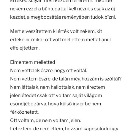
Értéked súlyát most kezdem el érezni. Tükörbe
nekem ezzel a bűntudattal kell nézni, s csak az új
kezdet, a megbocsátás reményében tudok bízni.
Mert elveszítettem ki érték volt nekem, kit
értékelni, mikor ott volt mellettem méltatlanul
elfelejtettem.
Elmentem melletted
Nem vettelek észre, hogy ott voltál.
Nem vettem észre, de talán még hozzám is szóltál?
Nem láttalak, nem hallottalak, nem éreztem
jelenlétedet csak ott voltam saját világom
csöndjébe zárva, hova külső inger be nem
férkőzhetett.
Ott voltam, de nem voltam jelen.
Léteztem, de nem éltem, hozzám kapcsolódni így