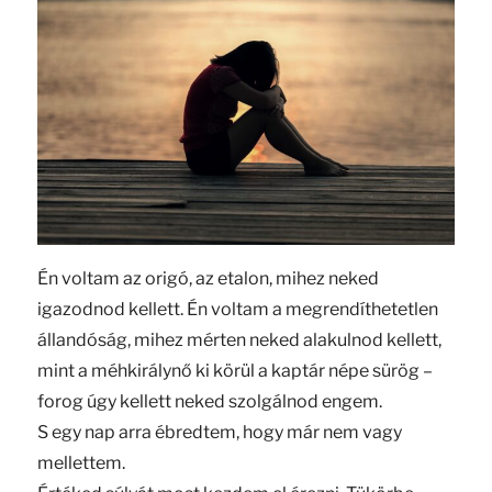
Én voltam az origó, az etalon, mihez neked
igazodnod kellett. Én voltam a megrendíthetetlen
állandóság, mihez mérten neked alakulnod kellett,
mint a méhkirálynő ki körül a kaptár népe sürög –
forog úgy kellett neked szolgálnod engem.
S egy nap arra ébredtem, hogy már nem vagy
mellettem.