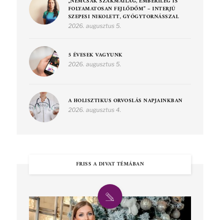
„NEMCSAK SZAKMAILAG, EMBERILEG IS
FOLYAMATOSAN FEJLŐDŐM” – INTERJÚ
SZEPESI NIKOLETT, GYÓGYTORNÁSSZAL
2026. augusztus 5.
5 ÉVESEK VAGYUNK
2026. augusztus 5.
A HOLISZTIKUS ORVOSLÁS NAPJAINKBAN
2026. augusztus 4.
FRISS A DIVAT TÉMÁBAN