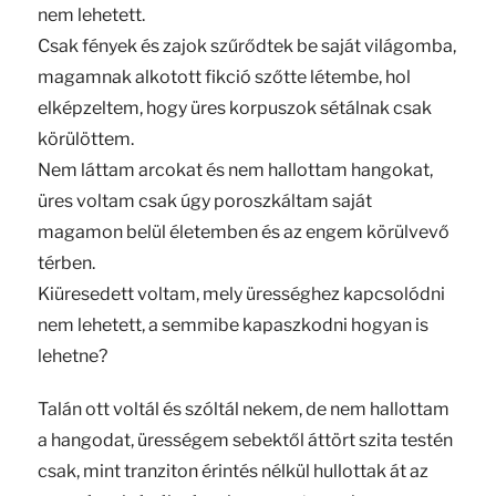
nem lehetett.
Csak fények és zajok szűrődtek be saját világomba,
magamnak alkotott fikció szőtte létembe, hol
elképzeltem, hogy üres korpuszok sétálnak csak
körülöttem.
Nem láttam arcokat és nem hallottam hangokat,
üres voltam csak úgy poroszkáltam saját
magamon belül életemben és az engem körülvevő
térben.
Kiüresedett voltam, mely ürességhez kapcsolódni
nem lehetett, a semmibe kapaszkodni hogyan is
lehetne?
Talán ott voltál és szóltál nekem, de nem hallottam
a hangodat, ürességem sebektől áttört szita testén
csak, mint tranziton érintés nélkül hullottak át az