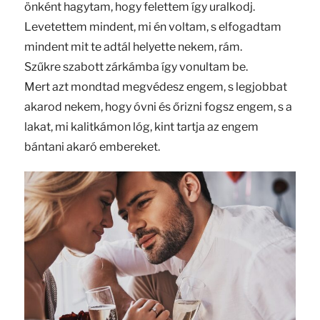
önként hagytam, hogy felettem így uralkodj.
Levetettem mindent, mi én voltam, s elfogadtam
mindent mit te adtál helyette nekem, rám.
Szűkre szabott zárkámba így vonultam be.
Mert azt mondtad megvédesz engem, s legjobbat
akarod nekem, hogy óvni és őrizni fogsz engem, s a
lakat, mi kalitkámon lóg, kint tartja az engem
bántani akaró embereket.