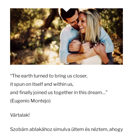
“The earth turned to bring us closer,
it spun on itself and within us,
and finally joined us together in this dream…”
(Eugenio Montejo)
Vártalak!
Szobám ablakához simulva ültem és néztem, ahogy