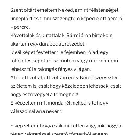
Szent oltárt emeltem Neked, s mint félistenséget
ünneplő dicshimnuszt zengtem képed előtt percről
– percre.
Követtelek és kutattalak. Bármi áron birtokolni
akartam egy darabodat, részedet.
Ideál képet festettem le fejemben rólad, egy
tökéletes képet, mi szerintem vagy, mi szerintem
lehetsz túl a rajongás fényes világán.
Ahol ott voltál, ott voltam én is. Köréd szerveztem
az életem is, csak hogy közeledben lehessek, csak
hogy észrevegyél a tömegben!
Elképzeltem mit mondanék neked, s te hogy
válaszolnál arra nekem.
Elképzeltem, hogy csak mi ketten vagyunk, hogy a
téged rajongással szerető tömegből engem