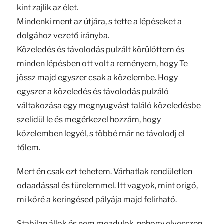
kint zajlik az élet.
Mindenki ment az útjára, s tette a lépéseket a
dolgához vezető irányba.
Közeledés és távolodás pulzált körülöttem és
minden lépésben ott volt a reményem, hogy Te
jössz majd egyszer csak a közelembe. Hogy
egyszer a közeledés és távolodás pulzáló
váltakozása egy megnyugvást találó közeledésbe
szelidül le és megérkezel hozzám, hogy
közelemben legyél, s többé már ne távolodj el
tőlem.
Mert én csak ezt tehetem. Várhatlak rendületlen
odaadással és türelemmel. Itt vagyok, mint origó,
mi köré a keringésed pályája majd felírható.
Stabilan állok és nem mozdulok, nehogy elvesszen