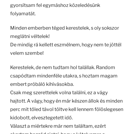
gyorsítsam fel egymáshoz közeledésünk
folyamatát.
Minden emberben téged kerestelek, s oly sokszor
meglátni véltelek!
De mindig rá kellett eszmélnem, hogy nem te jöttél
velem szembe!
Kerestelek, de nem tudtam hol talállak. Random
csapódtam mindenféle utakra, s hoztam magam
embert próbáló kihívásokba.
Csak meg szerettelek volna találni, ez a vágy
hajtott. A vágy, hogy én már készen állok és minden
perc mit tőled távol töltve kell lennem fölöslegesen
kidobott, elvesztegetett idő.
Választ a miértekre már nem találtam, ezért