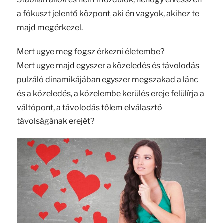
a fókuszt jelentő központ, aki én vagyok, akihez te
majd megérkezel.
Mert ugye meg fogsz érkezni életembe?
Mert ugye majd egyszer a közeledés és távolodás
pulzáló dinamikájában egyszer megszakad a lánc
és a közeledés, a közelembe kerülés ereje felülírja a
váltópont, a távolodás tőlem elválasztó
távolságának erejét?