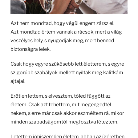
Azt nem mondtad, hogy végül engem zársz el.
Azt mondtad értem vannak a rácsok, mert a világ
veszélyes hely, s nyugodjak meg, mert benned
biztonságra lelek.
Csak hogy egyre szűkösebb lett életterem, s egyre
szigorúbb szabályok mellett nyíltak meg kalitkám
ajtajai.
Erőtlen lettem, s elvesztem, tőled függött az
életem. Csak azt tehettem, mit megengedtél
nekem, s erre már csak akkor eszméltem rá, mikor
minden szabadságomtól megfosztva léteztem.
Letettem jóhiszeműen életem, abban az ígéretben