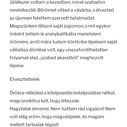
Játékszer voltam a kezedben, mivel szabadon
rendelkeztél. Bőrömet vitted a vásárba, s élvezted
az újonnan felettem szerzett hatalmadat.
Megszűntem létezni saját jogomon, s mit egykor
önként tettem le aranykalitkába menetelem
örömére, arról mára tudom börtönbe lépésem saját
vállalású döntése volt, egy visszafordíthatatlan
folyamat első „szabad akaratból” meghozott
lépése.
Elvesztettelek
Örökre nélküled a kiteljesedés beteljesülése nélkül,
megcsonkítva kell, hogy létezzek.
Hagytalak elmenni. Nem tudtam rád vigyázni! Nem
volt elég erőm, hogy megvédjelek, és magam
mellett tartsalak téged!