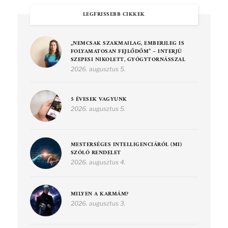
LEGFRISSEBB CIKKEK
„NEMCSAK SZAKMAILAG, EMBERILEG IS
FOLYAMATOSAN FEJLŐDŐM” – INTERJÚ
SZEPESI NIKOLETT, GYÓGYTORNÁSSZAL
2026. augusztus 5.
5 ÉVESEK VAGYUNK
2026. augusztus 5.
MESTERSÉGES INTELLIGENCIÁRÓL (MI)
SZÓLÓ RENDELET
2026. augusztus 4.
MILYEN A KARMÁM?
2026. augusztus 3.