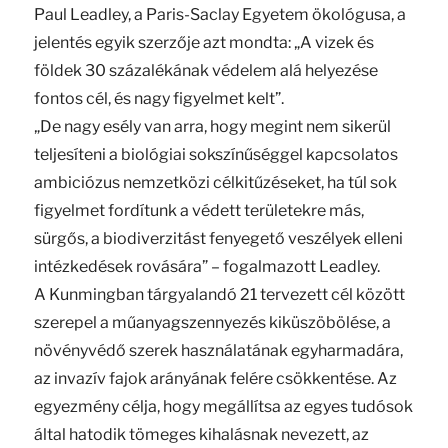
Paul Leadley, a Paris-Saclay Egyetem ökológusa, a
jelentés egyik szerzője azt mondta: „A vizek és
földek 30 százalékának védelem alá helyezése
fontos cél, és nagy figyelmet kelt”.
„De nagy esély van arra, hogy megint nem sikerül
teljesíteni a biológiai sokszínűséggel kapcsolatos
ambiciózus nemzetközi célkitűzéseket, ha túl sok
figyelmet fordítunk a védett területekre más,
sürgős, a biodiverzitást fenyegető veszélyek elleni
intézkedések rovására” – fogalmazott Leadley.
A Kunmingban tárgyalandó 21 tervezett cél között
szerepel a műanyagszennyezés kiküszöbölése, a
növényvédő szerek használatának egyharmadára,
az invazív fajok arányának felére csökkentése. Az
egyezmény célja, hogy megállítsa az egyes tudósok
által hatodik tömeges kihalásnak nevezett, az