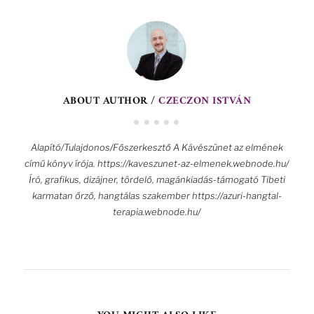
ABOUT AUTHOR /
CZECZON ISTVÁN
Alapító/Tulajdonos/Főszerkesztő A Kávészünet az elmének
című könyv írója. https://kaveszunet-az-elmenek.webnode.hu/
Író, grafikus, dizájner, tördelő, magánkiadás-támogató Tibeti
karmatan őrző, hangtálas szakember https://azuri-hangtal-
terapia.webnode.hu/