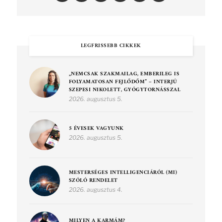
LEGFRISSEBB CIKKEK
„NEMCSAK SZAKMAILAG, EMBERILEG IS
FOLYAMATOSAN FEJLŐDŐM” – INTERJÚ
SZEPESI NIKOLETT, GYÓGYTORNÁSSZAL
2026. augusztus 5.
5 ÉVESEK VAGYUNK
2026. augusztus 5.
MESTERSÉGES INTELLIGENCIÁRÓL (MI)
SZÓLÓ RENDELET
2026. augusztus 4.
MILYEN A KARMÁM?