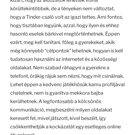
kizárt, hogy az áldozatok lehettek volna
körültekintőbbek, de a tényeken nem változtat,
hogy a Tinder-csaló volt az igazi tettes. Ami fontos,
hogy tisztában legyünk, azzal, hogy ilyen és ehhez
hasonló esetek bárkivel megtörténhetnek. Éppen
ezért, meg kell tanítani, főleg a gyerekeket, akik
még könnyebb “célpontok” lehetnek, hogyan is kell
tudatosan használni az internetet és a közösségi
oldalakat. Nem szabad ráhagyni a gyerekre a
telefont, órákig rájuk sem nézni, hogy mit csinálnak.
Lehet éppen a kedvenc játékhősük kamu profiljával
chatelnek, nem is gyanítva mekkora bajba
kerülhetnek. A legfontosabb a kölcsönös
kommunikáció, megbeszélni milyen oldalakat
keresett fel, mivel játszott, kivel beszélt, így
csökkenthetjük a kockázatát egy esetleges online