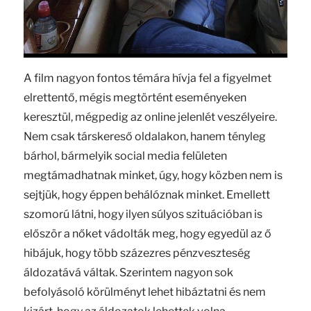
A film nagyon fontos témára hívja fel a figyelmet
elrettentő, mégis megtörtént eseményeken
keresztül, mégpedig az online jelenlét veszélyeire.
Nem csak társkereső oldalakon, hanem tényleg
bárhol, bármelyik social media felületen
megtámadhatnak minket, úgy, hogy közben nem is
sejtjük, hogy éppen behálóznak minket. Emellett
szomorú látni, hogy ilyen súlyos szituációban is
először a nőket vádolták meg, hogy egyedül az ő
hibájuk, hogy több százezres pénzveszteség
áldozatává váltak. Szerintem nagyon sok
befolyásoló körülményt lehet hibáztatni és nem