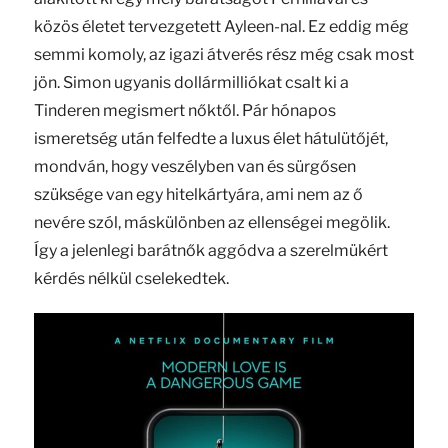
közös életet tervezgetett Ayleen-nal. Ez eddig még
semmi komoly, az igazi átverés rész még csak most
jön. Simon ugyanis dollármilliókat csalt ki a
Tinderen megismert nőktől. Pár hónapos
ismeretség után felfedte a luxus élet hátulütőjét,
mondván, hogy veszélyben van és sürgősen
szüksége van egy hitelkártyára, ami nem az ő
nevére szól, máskülönben az ellenségei megölik.
Így a jelenlegi barátnők aggódva a szerelmükért
kérdés nélkül cselekedtek.