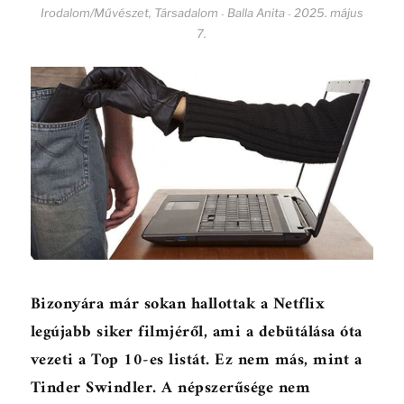
Irodalom/Művészet
,
Társadalom
Balla Anita
2025. május
-
-
7.
Bizonyára már sokan hallottak a Netflix
legújabb siker filmjéről, ami a debütálása óta
vezeti a Top 10-es listát. Ez nem más, mint a
Tinder Swindler. A népszerűsége nem