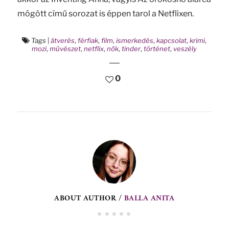
mögött című sorozat is éppen tarol a Netflixen.
Tags
|
átverés
,
férfiak
,
film
,
ismerkedés
,
kapcsolat
,
krimi
,
mozi
,
művészet
,
netflix
,
nők
,
tinder
,
történet
,
veszély
0
ABOUT AUTHOR /
BALLA ANITA