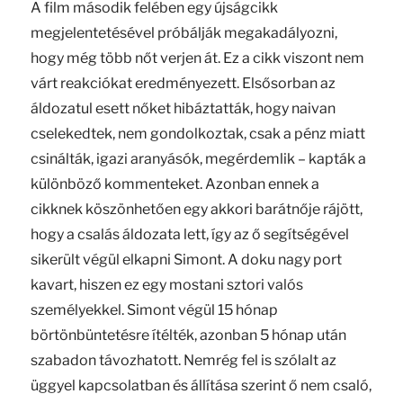
A film második felében egy újságcikk
megjelentetésével próbálják megakadályozni,
hogy még több nőt verjen át. Ez a cikk viszont nem
várt reakciókat eredményezett. Elsősorban az
áldozatul esett nőket hibáztatták, hogy naivan
cselekedtek, nem gondolkoztak, csak a pénz miatt
csinálták, igazi aranyásók, megérdemlik – kapták a
különböző kommenteket. Azonban ennek a
cikknek köszönhetően egy akkori barátnője rájött,
hogy a csalás áldozata lett, így az ő segítségével
sikerült végül elkapni Simont. A doku nagy port
kavart, hiszen ez egy mostani sztori valós
személyekkel. Simont végül 15 hónap
börtönbüntetésre ítélték, azonban 5 hónap után
szabadon távozhatott. Nemrég fel is szólalt az
üggyel kapcsolatban és állítása szerint ő nem csaló,