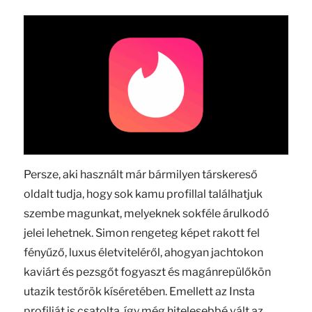
Persze, aki használt már bármilyen társkereső
oldalt tudja, hogy sok kamu profillal találhatjuk
szembe magunkat, melyeknek sokféle árulkodó
jelei lehetnek. Simon rengeteg képet rakott fel
fényűző, luxus életviteléről, ahogyan jachtokon
kaviárt és pezsgőt fogyaszt és magánrepülőkön
utazik testőrök kíséretében. Emellett az Insta
profilját is csatolta, így még hitelesebbé vált az