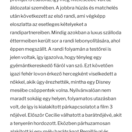
áldozatai szemében. A jobbra húzás és matchelés
után következett az első randi, ami végképp
eloszlatta az esetleges kételyeket a
randipartnereiben. Mindig azokban a luxus szálloda
éttermeiben került sor a randi lebonyolítására, ahol
éppen megszállt. A randi folyamán a testőrei is
jelen voltak, így igazolva, hogy tényleg egy
gyémántkereskedő fiáról van szó. Ezt követően
igazi fehér lovon érkező hercegként viselkedett a
nőkkel, akik úgy érezhették, mintha egy Disney
mesébe csöppentek volna. Nyilvánvalóan nem
maradt sokáig egy helyen, folyamatos utazásban
volt, de így is kialakított párkapcsolatot a film 3
nőjével. Először Cecilie válhatott a barátnőjévé, akit
a tenyerén hordozott. Eközben párhuzamosan
alakított ki egy mély barátságot Pernillával és