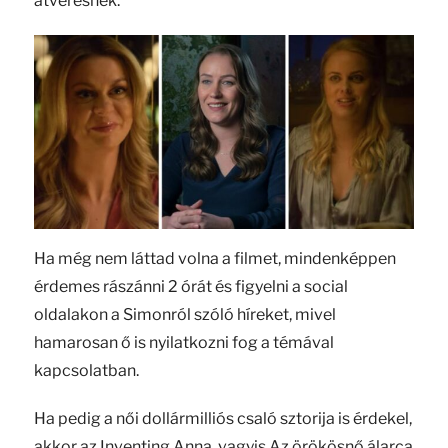
átverésnek.
Ha még nem láttad volna a filmet, mindenképpen
érdemes rászánni 2 órát és figyelni a social
oldalakon a Simonról szóló híreket, mivel
hamarosan ő is nyilatkozni fog a témával
kapcsolatban.
Ha pedig a női dollármilliós csaló sztorija is érdekel,
akkor az Inventing Anna, vagyis Az örökösnő álarca