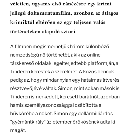
véletlen, ugyanis első ránézésre egy krimi
jellegű dokumentumfilm, azonban az átlagos
krimiktől eltérően ez egy teljesen valós
történeteken alapuló sztori.
A filmben megismerhetjük három különböző
nemzetiségű nő történetét, akik az online
társkereső oldalak legelterjedtebb platformján, a
Tinderen keresték a szerelmet. A közös bennük
pedig az, hogy mindannyian egy hatalmas átverés
résztvevőjévé váltak. Simon, mint sokan mások is
Tinderen ismerkedett, keresett barátnőt, azonban
hamis személyazonossággal csábította a
bűvkörébe a nőket. Simon egy dollármilliárdos
“gyémántkirály” üzletember örökösének adta ki
magát.