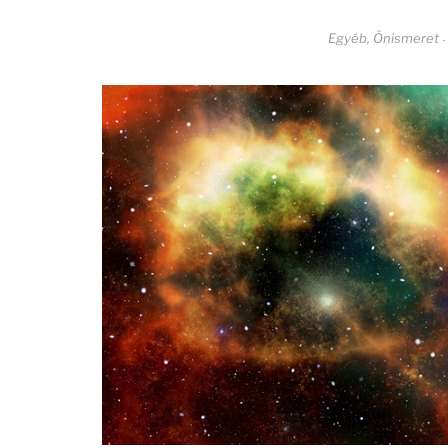
Egyéb
,
Önismeret
-