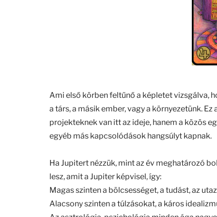
Ami első körben feltűnő a képletet vizsgálva,
a társ, a másik ember, vagy a környezetünk. Ez 
projekteknek van itt az ideje, hanem a közös e
egyéb más kapcsolódások hangsúlyt kapnak.
Ha Jupitert nézzük, mint az év meghatározó bo
lesz, amit a Jupiter képvisel, így:
Magas szinten a bölcsességet, a tudást, az utazás
Alacsony szinten a túlzásokat, a káros idealizmu