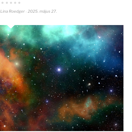
Lina Roedger
2025. május 27.
-