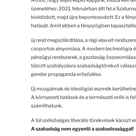
Ahhoz, hogy teljes képet kapjunk, vissza kell té
üzenetéhez. 2021. februárban állt fel a Szatur
kioldódott, majd újra bepontosodott. Ez a fé
hatását. Amit ebben a fényszögben tapasztalh
új rend megszilárdítása, a régi elavult rendsz
csoportok elnyomása. A modern technológia és 
pénzügyi rendszerek, a gazdaság összeomlása,
túlzott szabályzásra szabadságtörekvő válaszok
gender propaganda erősödése.
Új mozgalmak és ideológiai eszmék kerülhetnek
A környezeti hatások és a természeti erők is f
számíthatunk.
A túl szélsőséges liberális törekvések káoszt
A szabadság nem egyenlő a szabadossággal!