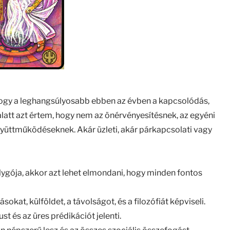
 hogy a leghangsúlyosabb ebben az évben a kapcsolódás,
alatt azt értem, hogy nem az önérvényesítésnek, az egyéni
gyüttműködéseknek. Akár üzleti, akár párkapcsolati vagy
lygója, akkor azt lehet elmondani, hogy minden fontos
okat, külföldet, a távolságot, és a filozófiát képviseli.
st és az üres prédikációt jelenti.