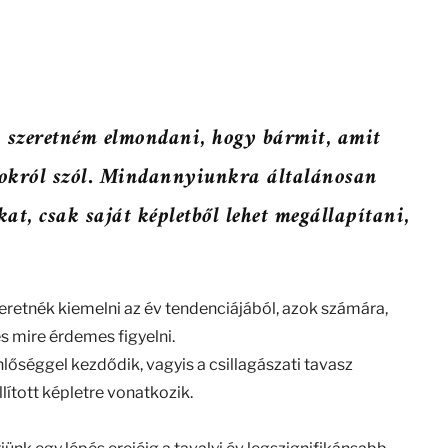
e, szeretném elmondani, hogy bármit, amit
tásokról szól. Mindannyiunkra általánosan
t, csak saját képletből lehet megállapítani,
eretnék kiemelni az év tendenciájából, azok számára,
és mire érdemes figyelni.
lőséggel kezdődik, vagyis a csillagászati tavasz
lított képletre vonatkozik.