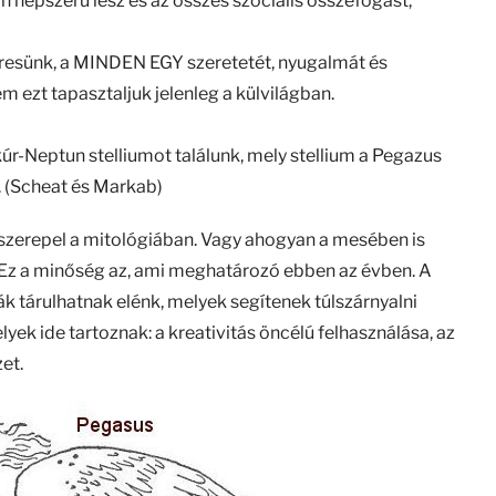
 népszerű lesz és az összes szociális összefogást,
eresünk, a MINDEN EGY szeretetét, nyugalmát és
m ezt tapasztaljuk jelenleg a külvilágban.
r-Neptun stelliumot találunk, mely stellium a Pegazus
t. (Scheat és Markab)
is szerepel a mitológiában. Vagy ahogyan a mesében is
. Ez a minőség az, ami meghatározó ebben az évben. A
k tárulhatnak elénk, melyek segítenek túlszárnyalni
yek ide tartoznak: a kreativitás öncélú felhasználása, az
et.