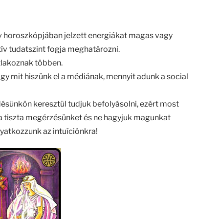
v horoszkópjában jelzett energiákat magas vagy
tív tudatszint fogja meghatározni.
tlakoznak többen.
ogy mit hiszünk el a médiának, mennyit adunk a social
ődésünkön keresztül tudjuk befolyásolni, ezért most
a tiszta megérzésünket és ne hagyjuk magunkat
gyatkozzunk az intuíciónkra!