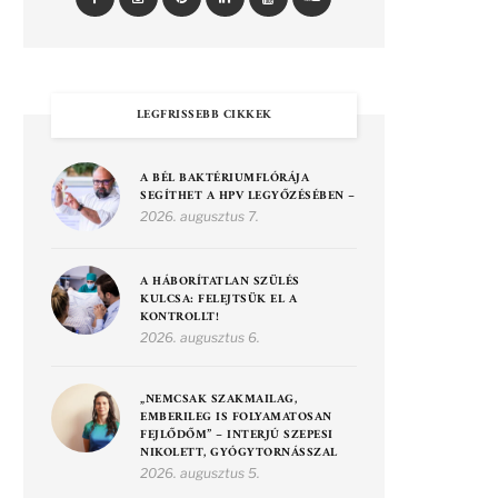
LEGFRISSEBB CIKKEK
A BÉL BAKTÉRIUMFLÓRÁJA
SEGÍTHET A HPV LEGYŐZÉSÉBEN –
2026. augusztus 7.
A HÁBORÍTATLAN SZÜLÉS
KULCSA: FELEJTSÜK EL A
KONTROLLT!
2026. augusztus 6.
„NEMCSAK SZAKMAILAG,
EMBERILEG IS FOLYAMATOSAN
FEJLŐDŐM” – INTERJÚ SZEPESI
NIKOLETT, GYÓGYTORNÁSSZAL
2026. augusztus 5.