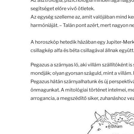
Az asztrológia, pszichológia minden ága nagyon
segítséget előre vivő ötletek.
Az egység szelleme az, amit valójában mind k
harmóniáját. – Talán pont azért, mert nagyon ne
A horoszkóp hetedik házában egy Jupiter-Merkú
csillagkép alfa és béta csillagával állnak együt
Pegazus a szárnyas ló, aki villám szállítóként 
mondják; olyan gyorsan száguld, mint a villám
Pegazus hátán szárnyalhatunk és új perspektívá
önmagunkat. A mitológiai történet intelmei, mel
arrogancia, a megszédítő siker, zuhanáshoz vez