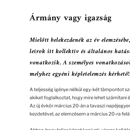
Ármány vagy igazság
Mielőtt belekezdenék az év elemzéséb
leírok itt kollektív és általános ha
vonatkozik. A személyes vonatkozásoka
melyhez egyéni képletelemzés kérhető!
A teljesség igénye nélkül egy-két támpontot sz
akiket foglalkoztat, hogy mire lehet számítani 
Az új évkör március 20-án a tavaszi napéjegyen
kezdetével, az elemzésem a március 20-ra felál