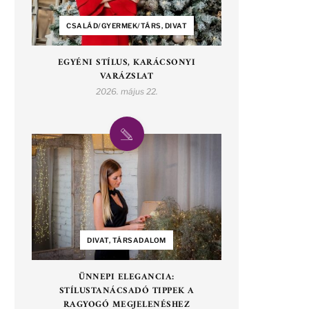
CSALÁD/GYERMEK/TÁRS, DIVAT
EGYÉNI STÍLUS, KARÁCSONYI
VARÁZSLAT
2026. május 22.
DIVAT, TÁRSADALOM
ÜNNEPI ELEGANCIA:
STÍLUSTANÁCSADÓ TIPPEK A
RAGYOGÓ MEGJELENÉSHEZ