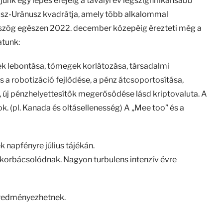
rjünk egy lépés erejéig a tavalyi év legszignifikánsabb
nusz-Uránusz kvadrátja, amely több alkalommal
nyszög egészen 2022. december közepéig érezteti még a
atunk:
erek lebontása, tömegek korlátozása, társadalmi
a robotizáció fejlődése, a pénz átcsoportosítása,
 új pénzhelyettesítők megerősödése lásd kriptovaluta. A
. (pl. Kanada és oltásellenesség) A „Mee too” és a
 napfényre július tájékán.
elkorbácsolódnak. Nagyon turbulens intenzív évre
 eredményezhetnek.