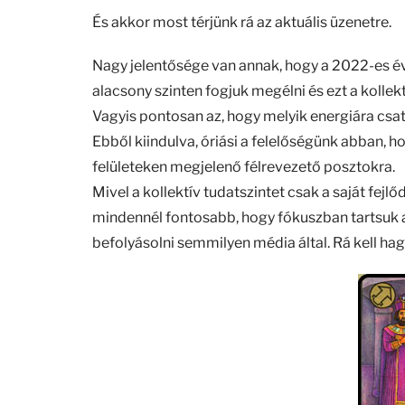
És akkor most térjünk rá az aktuális üzenetre.
Nagy jelentősége van annak, hogy a 2022-es é
alacsony szinten fogjuk megélni és ezt a kollek
Vagyis pontosan az, hogy melyik energiára csa
Ebből kiindulva, óriási a felelőségünk abban, h
felületeken megjelenő félrevezető posztokra.
Mivel a kollektív tudatszintet csak a saját fejl
mindennél fontosabb, hogy fókuszban tartsuk 
befolyásolni semmilyen média által. Rá kell ha