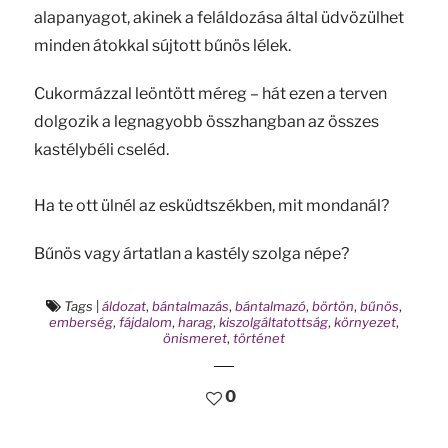
alapanyagot, akinek a feláldozása által üdvözülhet
minden átokkal sújtott bűnös lélek.
Cukormázzal leöntött méreg – hát ezen a terven
dolgozik a legnagyobb összhangban az összes
kastélybéli cseléd.
Ha te ott ülnél az esküdtszékben, mit mondanál?
Bűnös vagy ártatlan a kastély szolga népe?
Tags
|
áldozat
,
bántalmazás
,
bántalmazó
,
börtön
,
bűnös
,
emberség
,
fájdalom
,
harag
,
kiszolgáltatottság
,
környezet
,
önismeret
,
történet
0