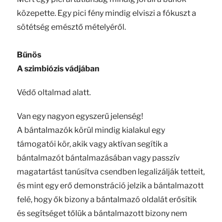
közepette. Egy pici fény mindig elviszi a fókuszt a
sötétség emésztő mételyéről.
Bűnös
A szimbiózis vádjában
Védő oltalmad alatt.
Van egy nagyon egyszerű jelenség!
A bántalmazók körül mindig kialakul egy
támogatói kör, akik vagy aktívan segítik a
bántalmazót bántalmazásában vagy passzív
magatartást tanúsítva csendben legalizálják tetteit,
és mint egy erő demonstráció jelzik a bántalmazott
felé, hogy ők bizony a bántalmazó oldalát erősítik
és segítséget tőlük a bántalmazott bizony nem