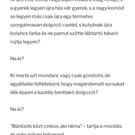
a gyerek legyen újra hús vér gyerek, s a nagy komód
se legyen más csak újra egy termetes
szorgalmasan dolgozó cseléd, s kutyának újra
bolyhos farka és ne pamut szőtte lábtartó takaró
rojtja legyen?
Na ki?
Ki merte azt mondani, vagy csak gondolni, de
egyáltalán feltételezni, hogy megérdemelt sorsukat
élik éppen a kastély bentlakó dolgozói?
Na ki?
“Bűnösök közt cinkos, aki néma” – tartja a mondás
és még milyen helyesen!