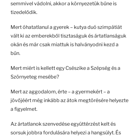
semmivel vádolni, akkor a környezetük bűne is
tizedelődik.
Mert óhatatlanul a gyerek – kutya duó szimpátiát
vált ki az emberekből tisztaságuk és ártatlanságuk
okán és már csak miattuk is halványodni kezd a
bűn.
Mert miért is kellett egy Csészike a Szépség és a
Szörnyeteg mesébe?
Mert az aggodalom, érte – a gyermekért – a
jövőjéért még inkább az átok megtörésére helyezte
a figyelmet.
Az ártatlanok szenvedése együttérzést kelt és
sorsuk jobbra fordulására helyezi a hangsúlyt. És