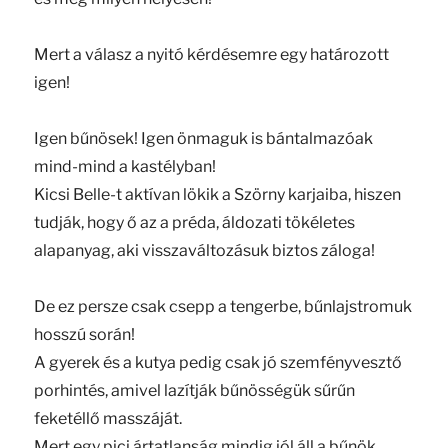
Mert a válasz a nyitó kérdésemre egy határozott
igen!
Igen bűnösek! Igen önmaguk is bántalmazóak
mind-mind a kastélyban!
Kicsi Belle-t aktívan lökik a Szörny karjaiba, hiszen
tudják, hogy ő az a préda, áldozati tökéletes
alapanyag, aki visszaváltozásuk biztos záloga!
De ez persze csak csepp a tengerbe, bűnlajstromuk
hosszú során!
A gyerek és a kutya pedig csak jó szemfényvesztő
porhintés, amivel lazítják bűnösségük sűrűn
feketéllő masszáját.
Mert egy pici ártatlanság mindig jól áll a bűnök