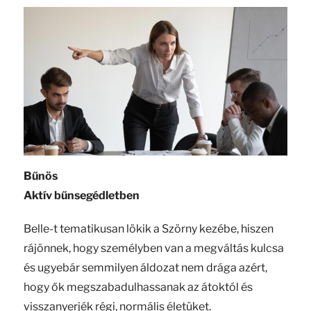
Bűnös
Aktív bűnsegédletben
Belle-t tematikusan lökik a Szörny kezébe, hiszen
rájönnek, hogy személyben van a megváltás kulcsa
és ugyebár semmilyen áldozat nem drága azért,
hogy ők megszabadulhassanak az átoktól és
visszanyerjék régi, normális életüket.