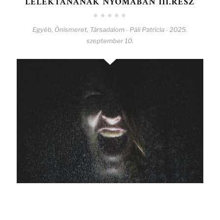
LÉLEKTANÁNAK NYOMÁBAN III.RÉSZ
Egyéb
,
Önismeret
,
Társadalom
Páli Patrícia
2025.
-
-
szeptember 10.