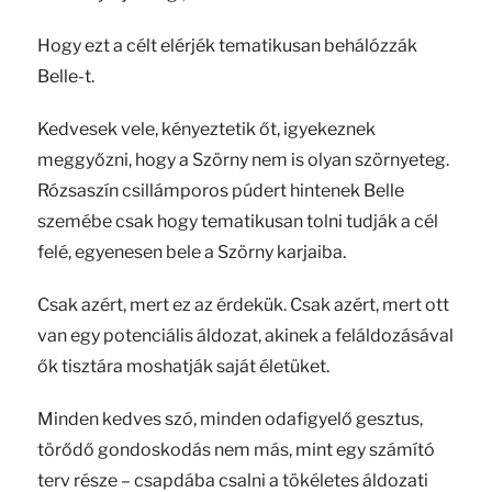
Hogy ezt a célt elérjék tematikusan behálózzák
Belle-t.
Kedvesek vele, kényeztetik őt, igyekeznek
meggyőzni, hogy a Szörny nem is olyan szörnyeteg.
Rózsaszín csillámporos púdert hintenek Belle
szemébe csak hogy tematikusan tolni tudják a cél
felé, egyenesen bele a Szörny karjaiba.
Csak azért, mert ez az érdekük. Csak azért, mert ott
van egy potenciális áldozat, akinek a feláldozásával
ők tisztára moshatják saját életüket.
Minden kedves szó, minden odafigyelő gesztus,
törődő gondoskodás nem más, mint egy számító
terv része – csapdába csalni a tökéletes áldozati