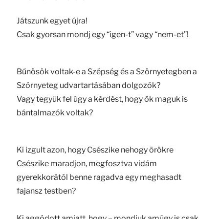
Játszunk egyet újra!
Csak gyorsan mondj egy “igen-t” vagy “nem-et”!
Bűnösök voltak-e a Szépség és a Szörnyetegben a
Szörnyeteg udvartartásában dolgozók?
Vagy tegyük fel úgy a kérdést, hogy ők maguk is
bántalmazók voltak?
Ki izgult azon, hogy Csészike nehogy örökre
Csészike maradjon, megfosztva vidám
gyerekkorától benne ragadva egy meghasadt
fajansz testben?
Ki aggódott amiatt, hogy – mondjuk amúgy is csak