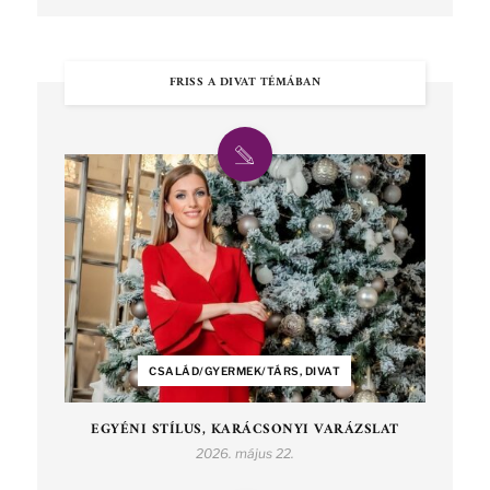
FRISS A DIVAT TÉMÁBAN
CSALÁD/GYERMEK/TÁRS, DIVAT
EGYÉNI STÍLUS, KARÁCSONYI VARÁZSLAT
2026. május 22.