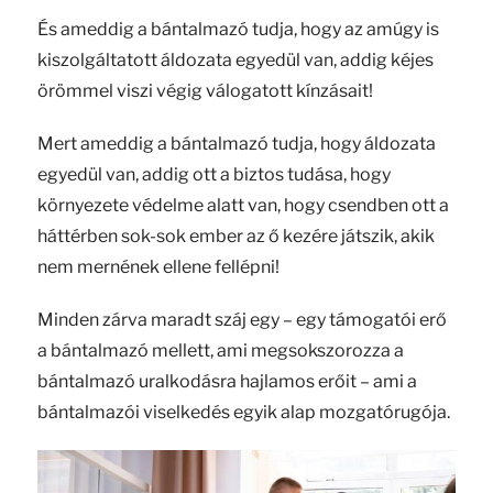
És ameddig a bántalmazó tudja, hogy az amúgy is
kiszolgáltatott áldozata egyedül van, addig kéjes
örömmel viszi végig válogatott kínzásait!
Mert ameddig a bántalmazó tudja, hogy áldozata
egyedül van, addig ott a biztos tudása, hogy
környezete védelme alatt van, hogy csendben ott a
háttérben sok-sok ember az ő kezére játszik, akik
nem mernének ellene fellépni!
Minden zárva maradt száj egy – egy támogatói erő
a bántalmazó mellett, ami megsokszorozza a
bántalmazó uralkodásra hajlamos erőit – ami a
bántalmazói viselkedés egyik alap mozgatórugója.