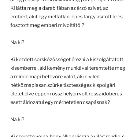
Ki látta meg a darab fában az érző szívet, az
embert, akit egy méltatlan lépés tárgyiasított le és
fosztott meg emberi mivoltától?
Na ki?
Ki kezdett sorsközösséget érezni a kiszolgáltatott
kisemberrel, aki kemény munkával teremtette meg
a mindennapi betevőre valót, aki civilen
hétköznapiasan szürke tisztességes kispolgári
életet élve éppen rossz helyen volt rossz időben, s
esett áldozatul egy mérhetetlen csapásnak?
Na ki?
Ki szerette volna, hogy álljon vissza a világ rendje, s