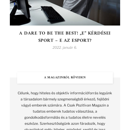
A DARE TO BE THE BEST! „E” KÉRDÉSEI
SPORT – E AZ ESPORT?
2022. január 6.
A MAGAZINRÓL RÖVIDEN
Célunk, hogy hiteles és objektív információforrás legyünk
a társadalom bármely szegmenségből érkező, fejlődni
vágyó emberek számára. A Csak Pozitívan Magazin a
tudatos emberek tudatos választása, a
gondolkodásformálás és a tudatos életre nevelés
eszköze. Szerkesztőségünk azon fáradozik, hogy
olvasóinkat mély, hiteles, minőségi, segítő és igaz