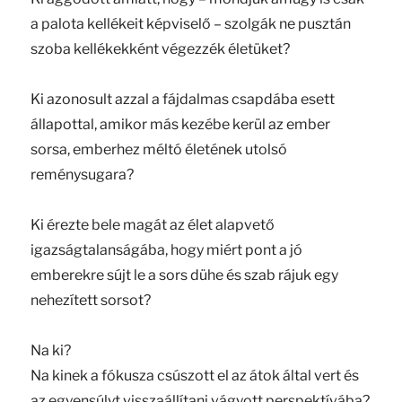
a palota kellékeit képviselő – szolgák ne pusztán
szoba kellékekként végezzék életüket?
Ki azonosult azzal a fájdalmas csapdába esett
állapottal, amikor más kezébe kerül az ember
sorsa, emberhez méltó életének utolsó
reménysugara?
Ki érezte bele magát az élet alapvető
igazságtalanságába, hogy miért pont a jó
emberekre sújt le a sors dühe és szab rájuk egy
nehezített sorsot?
Na ki?
Na kinek a fókusza csúszott el az átok által vert és
az egyensúlyt visszaállítani vágyott perspektívába?