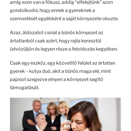
amíg ezen van a fókusz, addig “elfelejtünk” azon
gondolkodni, hogy ennek a gyereknek a
szenvedését egyébként a saját környezete okozta.
Azaz, áldozatot csinál a bűnös környezet az
ártatlanból csak azért, hogy rajta keresztül
üdvözüljön és legyen része a feloldozás kegyében.
Csak egy eszköz, egy közvetítő felület az ártatlan
gyerek – kutya duó, akit a bűnös maga elé, mint
pajzsot szegezve elnyeri a környezet segítő
támogatását.