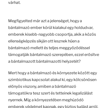
várhat.
Megfigyelted már azt a jelenséget, hogy a
bántalmazó ember körül kialakul egy holdudvar,
emberek kisebb-nagyobb csoportja, akik a közös
ellenségképzés síkján ott lesznek hűen a
bántalmazó mellett és teljes meggyőződéssel
támogatják bántalmazó szerepében, ezzel erősítve
a bántalmazott bántalmazotti helyzetét?
Mert hogy a bántalmazó és környezete között egy
szimbiotikus kapcsolat alakul ki, egy kölcsönösen
előnyös viszony, amiben a bántalmazó
támogatókra tesz szert és tetteinek legalizálást
nyernek. Míg a környezetében meghúzódó
emberek védelmet kapnak, egy biztos tudást arról,