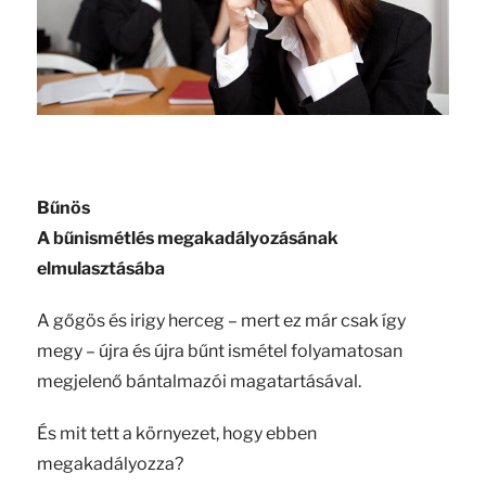
Bűnös
A bűnismétlés megakadályozásának
elmulasztásába
A gőgös és irigy herceg – mert ez már csak így
megy – újra és újra bűnt ismétel folyamatosan
megjelenő bántalmazói magatartásával.
És mit tett a környezet, hogy ebben
megakadályozza?