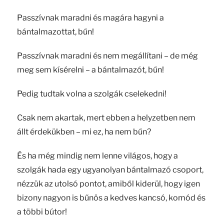
Passzívnak maradni és magára hagyni a
bántalmazottat, bűn!
Passzívnak maradni és nem megállítani – de még
meg sem kísérelni – a bántalmazót, bűn!
Pedig tudtak volna a szolgák cselekedni!
Csak nem akartak, mert ebben a helyzetben nem
állt érdekükben – mi ez, ha nem bűn?
És ha még mindig nem lenne világos, hogy a
szolgák hada egy ugyanolyan bántalmazó csoport,
nézzük az utolsó pontot, amiből kiderül, hogy igen
bizony nagyon is bűnös a kedves kancsó, komód és
a többi bútor!