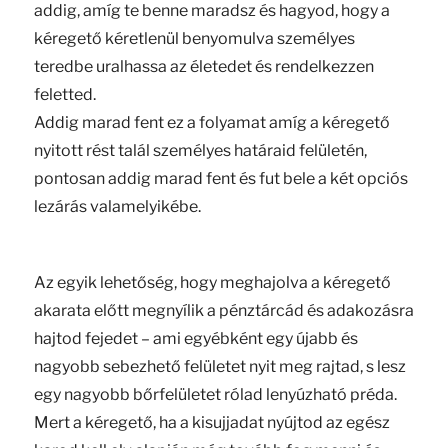
addig, amíg te benne maradsz és hagyod, hogy a
kéregető kéretlenül benyomulva személyes
teredbe uralhassa az életedet és rendelkezzen
feletted.
Addig marad fent ez a folyamat amíg a kéregető
nyitott rést talál személyes határaid felületén,
pontosan addig marad fent és fut bele a két opciós
lezárás valamelyikébe.
Az egyik lehetőség, hogy meghajolva a kéregető
akarata előtt megnyílik a pénztárcád és adakozásra
hajtod fejedet – ami egyébként egy újabb és
nagyobb sebezhető felületet nyit meg rajtad, s lesz
egy nagyobb bőrfelületet rólad lenyúzható préda.
Mert a kéregető, ha a kisujjadat nyújtod az egész