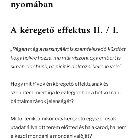
nyomában
A kéregető effektus II. / I.
„Régen még a harsinyáért is szemfelszedő küzdött,
hogy helyre hozza, ma már viszont egy embert is
simán eldobunk, ha picit is dolgozni kellene vele”
Hogy mit hívok én kéregető effektusnak és
szerintem miért írja le ez legjobban a hétköznapi
bántalmazások jelenségét?
Mi történik, amikor egy kéregető egyszer csak
utadat állva ott terem előtted és ha akarod, ha nem
elkezdi mondani a mondanivalóját?