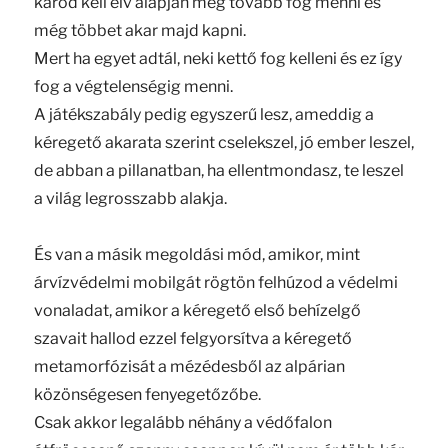
karod kell elv alapján még tovább fog menni és
még többet akar majd kapni.
Mert ha egyet adtál, neki kettő fog kelleni és ez így
fog a végtelenségig menni.
A játékszabály pedig egyszerű lesz, ameddig a
kéregető akarata szerint cselekszel, jó ember leszel,
de abban a pillanatban, ha ellentmondasz, te leszel
a világ legrosszabb alakja.
És van a másik megoldási mód, amikor, mint
árvízvédelmi mobilgát rögtön felhúzod a védelmi
vonaladat, amikor a kéregető első behízelgő
szavait hallod ezzel felgyorsítva a kéregető
metamorfózisát a mézédesből az alpárian
közönségesen fenyegetőzőbe.
Csak akkor legalább néhány a védőfalon