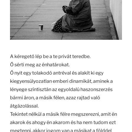
A kéregető lép be a te privát teredbe.
Ő sérti meg az énhatárokat.
Ő nyit egy tolakodó antréval és alakít ki egy
kiegyensúlyozatlan emberi dinamikát, aminek a
lényege színtisztán az egyoldalú haszonszerzés
bármi áron, a másik félen, azaz rajtad való
átgázolással.
Tekintet nélkül a másik félre megszerezni, amit én
akarok és ahogy én akarom és ha nem tudom ezt
megtenni, akkor jogom van a másikat a földdel