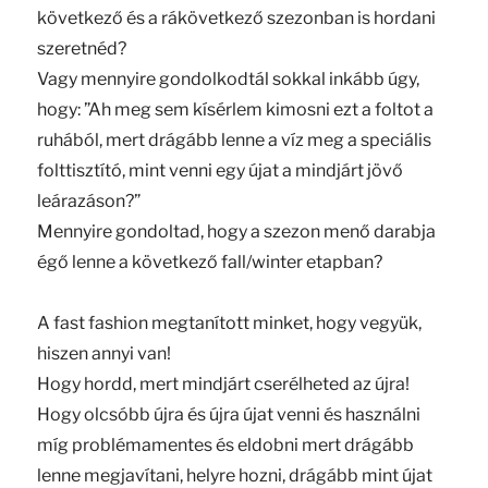
következő és a rákövetkező szezonban is hordani
szeretnéd?
Vagy mennyire gondolkodtál sokkal inkább úgy,
hogy: ”Ah meg sem kísérlem kimosni ezt a foltot a
ruhából, mert drágább lenne a víz meg a speciális
folttisztító, mint venni egy újat a mindjárt jövő
leárazáson?”
Mennyire gondoltad, hogy a szezon menő darabja
égő lenne a következő fall/winter etapban?
A fast fashion megtanított minket, hogy vegyük,
hiszen annyi van!
Hogy hordd, mert mindjárt cserélheted az újra!
Hogy olcsóbb újra és újra újat venni és használni
míg problémamentes és eldobni mert drágább
lenne megjavítani, helyre hozni, drágább mint újat