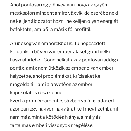
Ahol pontosan egy lényeg van, hogy az egyén
megkapjon mindent amire vágyik, de cserébe neki
ne kelljen áldozatot hozni, ne kelljen olyan energiát
befektetni, amiből a másik fél profitál.
Árubőség van emberekből is. Túlnépesedett
Földünkön bőven van ember, akiket gond nélkül
használni lehet. Gond nélkül, azaz pontosan addig a
pontig, amíg nem ütközik az ember olyan emberi
helyzetbe, ahol problémákat, kríziseket kell
megoldani – ami alapvetően az emberi
kapcsolatok része lenne.
Ezért a problémamentes sávban való haladásért
azonban egy nagyon nagy árat kell megfizetni, ami
nem más, mint a kötődés hiánya, a mély és
tartalmas emberi viszonyok megélése.