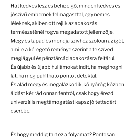
Hát kedves lesz és behízelgő, minden kedves és
jószívű embernek felmagasztal, egy nemes
léleknek, akiben ott rejlik az adakozás
természeténél fogva megadatott jellemzője.
Megy és tapad és mondja szívhez szólóan az igét,
amire a kéregető reménye szerint a te szíved
meglágyul és pénztárcád adakozásra feltárul.
És újabb és újabb hullámokat indít, ha meginogni
lát, ha még puhítható pontot detektál.
És alád megy és megalázkodik, könyörög közben
áldást kér rád onnan fentről, csak hogy érezd
univerzális megtámogatást kapsz jó tettedért
cserébe.
És hogy meddig tart ez a folyamat? Pontosan