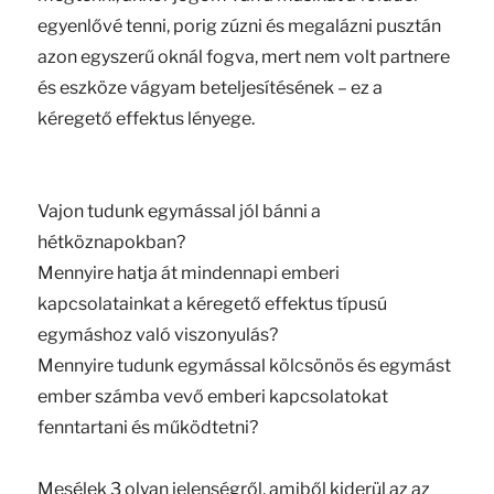
egyenlővé tenni, porig zúzni és megalázni pusztán
azon egyszerű oknál fogva, mert nem volt partnere
és eszköze vágyam beteljesítésének – ez a
kéregető effektus lényege.
Vajon tudunk egymással jól bánni a
hétköznapokban?
Mennyire hatja át mindennapi emberi
kapcsolatainkat a kéregető effektus típusú
egymáshoz való viszonyulás?
Mennyire tudunk egymással kölcsönös és egymást
ember számba vevő emberi kapcsolatokat
fenntartani és működtetni?
Mesélek 3 olyan jelenségről, amiből kiderül az az