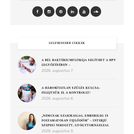
LEGFRISSEBB CIKKEK
A BÉL BAKTÉRIUMFLÓRÁJA SEGÍTHET A HPV
LEGYŐZÉSÉBEN –
2026. augusztus 7.
A HÁBORÍTATLAN SZÜLÉS KULCSA:
FELEJTSÜK EL A KONTROLLT!
2026. augusztus 6.
„NEMCSAK SZAKMAILAG, EMBERILEG IS
FOLYAMATOSAN FEJLŐDŐM” – INTERJÚ
SZEPESI NIKOLETT, GYÓGYTORNÁSSZAL
2026. augusztus 5.