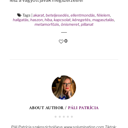
lesz a vágyott javak megszerzésre!
Tags
|
akarat
,
beteljesedés
,
ellentmondás
,
félelem
,
hallgatás
,
haszon
,
hiba
,
kapcsolat
,
kéregetés
,
magasztalás
,
metamorfózis
,
önismeret
,
pillanat
0
ABOUT AUTHOR /
PÁLI PATRÍCIA
Páli Patrícia szakpszichológus www.solumination.com Tiktok: