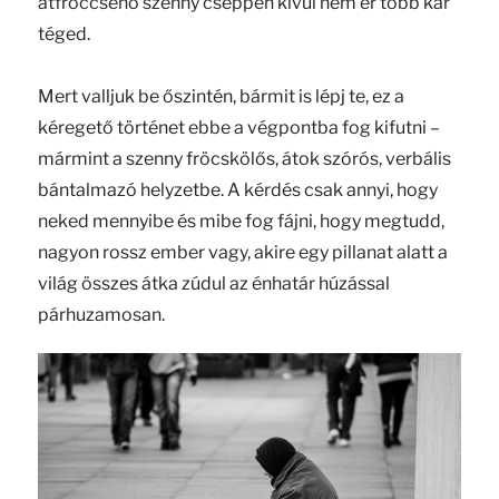
átfröccsenő szenny cseppen kívül nem ér több kár
téged.
Mert valljuk be őszintén, bármit is lépj te, ez a
kéregető történet ebbe a végpontba fog kifutni –
mármint a szenny fröcskölős, átok szórós, verbális
bántalmazó helyzetbe. A kérdés csak annyi, hogy
neked mennyibe és mibe fog fájni, hogy megtudd,
nagyon rossz ember vagy, akire egy pillanat alatt a
világ összes átka zúdul az énhatár húzással
párhuzamosan.