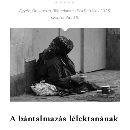
Egyéb
,
Önismeret
,
Társadalom
Páli Patrícia
2025.
-
-
szeptember 16.
A bántalmazás lélektanának