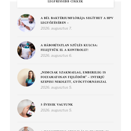
LEGFRISSEBB CIKKEK
A BÉL BAKTÉRIUMFLÓRÁJA SEGÍTHET A HPV
LEGYŐZÉSÉBEN –
2026. augusztus 7.
A HÁBORÍTATLAN SZÜLÉS KULCSA:
FELEJTSÜK EL A KONTROLLT!
2026. augusztus 6.
„NEMCSAK SZAKMAILAG, EMBERILEG IS
FOLYAMATOSAN FEJLŐDŐM” – INTERJÚ
SZEPESI NIKOLETT, GYÓGYTORNÁSSZAL
2026. augusztus 5.
5 ÉVESEK VAGYUNK
2026. augusztus 5.