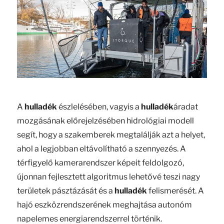
A
hulladék
észlelésében, vagyis a
hulladék
áradat
mozgásának előrejelzésében hidrológiai modell
segít, hogy a szakemberek megtalálják azt a helyet,
ahol a legjobban eltávolítható a szennyezés. A
térfigyelő kamerarendszer képeit feldolgozó,
újonnan fejlesztett algoritmus lehetővé teszi nagy
területek pásztázását és a
hulladék
felismerését. A
hajó eszközrendszerének meghajtása autonóm
napelemes energiarendszerrel történik.