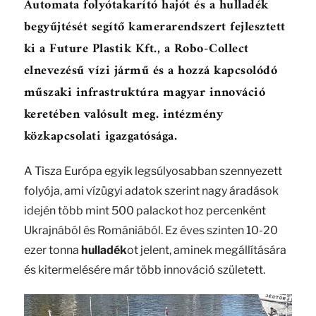
Automata folyótakarító hajót és a hulladék
begyűjtését segítő kamerarendszert fejlesztett
ki a Future Plastik Kft., a Robo-Collect
elnevezésű vízi jármű és a hozzá kapcsolódó
műszaki infrastruktúra magyar innováció
keretében valósult meg. intézmény
közkapcsolati igazgatósága.
A Tisza Európa egyik legsúlyosabban szennyezett
folyója, ami vízügyi adatok szerint nagy áradások
idején több mint 500 palackot hoz percenként
Ukrajnából és Romániából. Ez éves szinten 10-20
ezer tonna
hulladék
ot jelent, aminek megállítására
és kitermelésére már több innováció született.