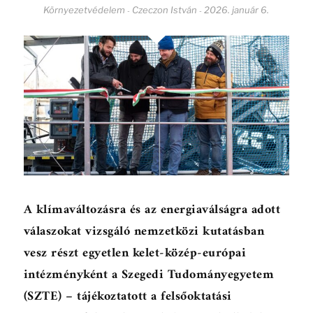
Környezetvédelem
Czeczon István
2026. január 6.
-
-
A klímaváltozásra és az energiaválságra adott
válaszokat vizsgáló nemzetközi kutatásban
vesz részt egyetlen kelet-közép-európai
intézményként a Szegedi Tudományegyetem
(SZTE) – tájékoztatott a felsőoktatási