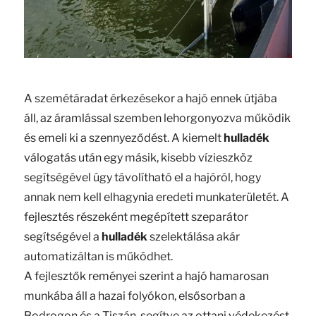
A szemétáradat érkezésekor a hajó ennek útjába
áll, az áramlással szemben lehorgonyozva működik
és emeli ki a szennyeződést. A kiemelt
hulladék
válogatás után egy másik, kisebb vízieszköz
segítségével úgy távolítható el a hajóról, hogy
annak nem kell elhagynia eredeti munkaterületét. A
fejlesztés részeként megépített szeparátor
segítségével a
hulladék
szelektálása akár
automatizáltan is működhet.
A fejlesztők reményei szerint a hajó hamarosan
munkába áll a hazai folyókon, elsősorban a
Bodrogon és a Tiszán, segítve az ottani védekezést.