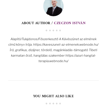
ABOUT AUTHOR /
CZECZON ISTVÁN
Alapító/Tulajdonos/Főszerkesztő A Kávészünet az elmének
című könyv írója. https://kaveszunet-az-elmenek.webnode.hu/
Író, grafikus, dizájner, tördelő, magánkiadás-támogató Tibeti
karmatan őrző, hangtálas szakember https://azuri-hangtal-
terapia.webnode.hu/
YOU MIGHT ALSO LIKE