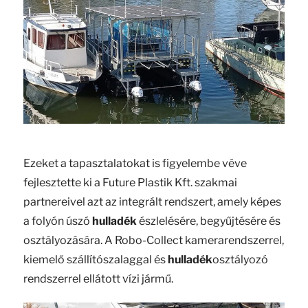
Ezeket a tapasztalatokat is figyelembe véve
fejlesztette ki a Future Plastik Kft. szakmai
partnereivel azt az integrált rendszert, amely képes
a folyón úszó
hulladék
észlelésére, begyűjtésére és
osztályozására. A Robo-Collect kamerarendszerrel,
kiemelő szállítószalaggal és
hulladék
osztályozó
rendszerrel ellátott vízi jármű.