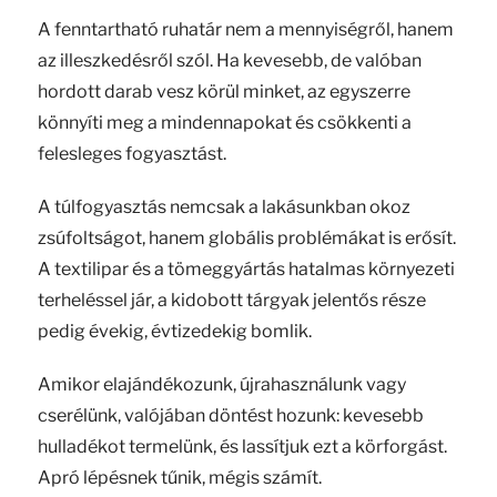
A fenntartható ruhatár nem a mennyiségről, hanem
az illeszkedésről szól. Ha kevesebb, de valóban
hordott darab vesz körül minket, az egyszerre
könnyíti meg a mindennapokat és csökkenti a
felesleges fogyasztást.
A túlfogyasztás nemcsak a lakásunkban okoz
zsúfoltságot, hanem globális problémákat is erősít.
A textilipar és a tömeggyártás hatalmas környezeti
terheléssel jár, a kidobott tárgyak jelentős része
pedig évekig, évtizedekig bomlik.
Amikor elajándékozunk, újrahasználunk vagy
cserélünk, valójában döntést hozunk: kevesebb
hulladékot termelünk, és lassítjuk ezt a körforgást.
Apró lépésnek tűnik, mégis számít.