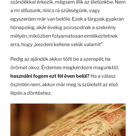
szándékkal érkezik, mégsem illik az életünkbe. Nem
a mi stílusunk, nincs rá szükségünk, vagy
egyszerűen már van belőle. Ezek a tárgyak gyakran
hónapokig, akár évekig porosodnak a szekrény
mélyén, miközben folyamatosan emlékeztetnek
arra, hogy „kezdeni kellene velük valamit”.
Pedig az ajándék akkor tölti be a szerepét, ha
örömet okoz. Érdemes megkérdezni magunktól:
használni fogom ezt fél éven belül?
Ha a válasz
őszintén nem, akkor már meg is született az első
lépés a döntéshez.