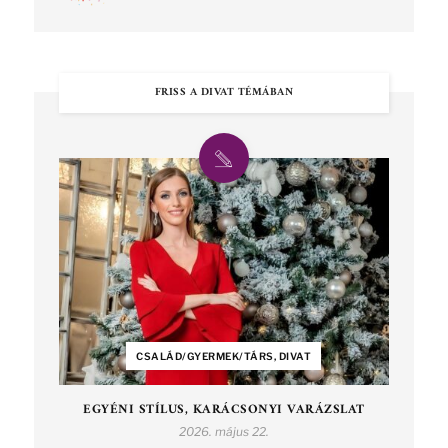
FRISS A DIVAT TÉMÁBAN
CSALÁD/GYERMEK/TÁRS, DIVAT
EGYÉNI STÍLUS, KARÁCSONYI VARÁZSLAT
2026. május 22.