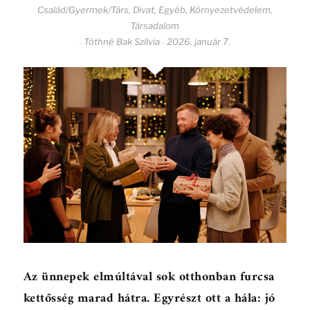
Család/Gyermek/Társ
,
Divat
,
Egyéb
,
Környezetvédelem
,
Társadalom
Tóthné Bak Szilvia
2026. január 7.
-
-
Az ünnepek elmúltával sok otthonban furcsa
kettősség marad hátra. Egyrészt ott a hála: jó