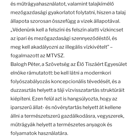
és műtrágyahasználatot, valamint talajkímélő
mezőgazdasági gyakorlatot folytatni, hiszen a talaj
állapota szorosan összefügg a vizek állapotával.
„Védenünk kell a felszíni és felszín alatti vízkincset
az ipari és mezőgazdasági szennyeződéstől, és
meg kell akadályozni az illegális vízkivételt” –
fogalmazott az MTVSZ.
Balogh Péter, a Szövetség az Élő Tiszáért Egyesület
elnöke rámutatott: be kell látni a modernkori
folyószabályozás koncepcionális tévedését, és a
duzzasztás helyett a táji vízvisszatartás struktúráit
kiépíteni. Ezen felül azt is hangsúlyozta, hogy az
iparszerű állat- és növénytartás helyett át kellene
állni a természetszerű gazdálkodásra, vegyszerek,
műtrágyák helyett a természetes anyagok és
folyamatok használatára.