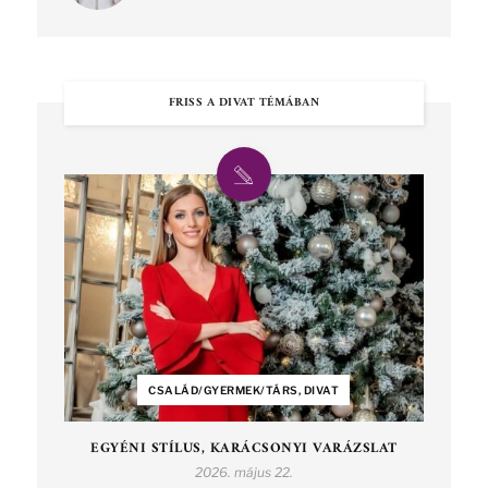
FRISS A DIVAT TÉMÁBAN
CSALÁD/GYERMEK/TÁRS, DIVAT
EGYÉNI STÍLUS, KARÁCSONYI VARÁZSLAT
2026. május 22.