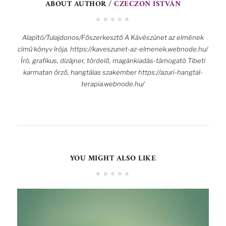
ABOUT AUTHOR /
CZECZON ISTVÁN
Alapító/Tulajdonos/Főszerkesztő A Kávészünet az elmének
című könyv írója. https://kaveszunet-az-elmenek.webnode.hu/
Író, grafikus, dizájner, tördelő, magánkiadás-támogató Tibeti
karmatan őrző, hangtálas szakember https://azuri-hangtal-
terapia.webnode.hu/
YOU MIGHT ALSO LIKE