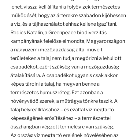
lehet, vissza kell állítani a folyóvizek természetes
működését, hogy az árterekre szabadon kijöhessen
a víz, és a tájhasználatot ehhez kellene igazítani.
Rodics Katalin, a Greenpeace biodiverzitás
kampányának felelőse elmondta, Magyarországon
a nagyüzemi mezőgazdaság által művelt
területeken a talaj nem tudja megőrizni a lehullott
csapadékot, ezért szükség van a mezőgazdaság
átalakítására. A csapadékot ugyanis csak akkor
képes tárolni a talaj, ha megvan benne a
természetes humuszréteg. Ezt azonban a
növényvédő szerek, a műtrágya tönkre teszik. A
talaj helyreállításához – és ezáltal vízmegtartó
képességének erősítéséhez – a természettel
összhangban végzett termelésre van szükség.
Az ország vízmegtartó erejének növelésében az