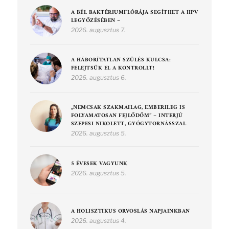
A BÉL BAKTÉRIUMFLÓRÁJA SEGÍTHET A HPV
LEGYŐZÉSÉBEN –
2026. augusztus 7.
A HÁBORÍTATLAN SZÜLÉS KULCSA:
FELEJTSÜK EL A KONTROLLT!
2026. augusztus 6.
„NEMCSAK SZAKMAILAG, EMBERILEG IS
FOLYAMATOSAN FEJLŐDŐM” – INTERJÚ
SZEPESI NIKOLETT, GYÓGYTORNÁSSZAL
2026. augusztus 5.
5 ÉVESEK VAGYUNK
2026. augusztus 5.
A HOLISZTIKUS ORVOSLÁS NAPJAINKBAN
2026. augusztus 4.