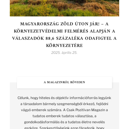
MAGYARORSZÁG ZÖLD ÚTON JÁR! – A
KÖRNYEZETVÉDELMI FELMÉRÉS ALAPJÁN A
VÁLASZADÓK 88,6 SZÁZALÉKA ODAFIGYEL A
KÖRNYEZETÉRE
2025. április 25.
A MAGAZINRÓL RÖVIDEN
Célunk, hogy hiteles és objektív információforrás legyünk
a társadalom bármely szegmenségből érkező, fejlődni
vágyó emberek számára. A Csak Pozitívan Magazin a
tudatos emberek tudatos választása, a
gondolkodásformálás és a tudatos életre nevelés
eszköze. Szerkesztőségünk azon fáradozik, hogy