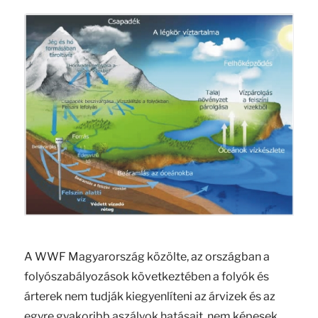
A WWF Magyarország közölte, az országban a
folyószabályozások következtében a folyók és
árterek nem tudják kiegyenlíteni az árvizek és az
egyre gyakoribb aszályok hatásait, nem képesek