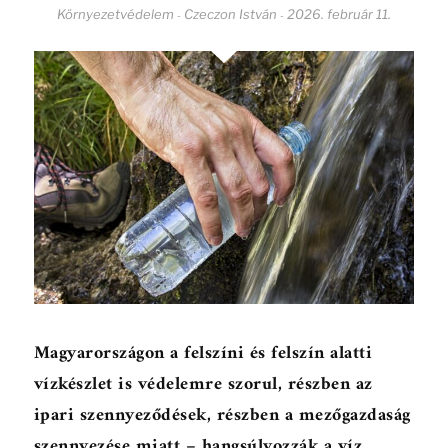
Környezetvédelem
Czeczon István
2026. február 11.
-
-
Magyarországon a felszíni és felszín alatti
vízkészlet is védelemre szorul, részben az
ipari szennyeződések, részben a mezőgazdaság
szennyezése miatt – hangsúlyozzák a víz