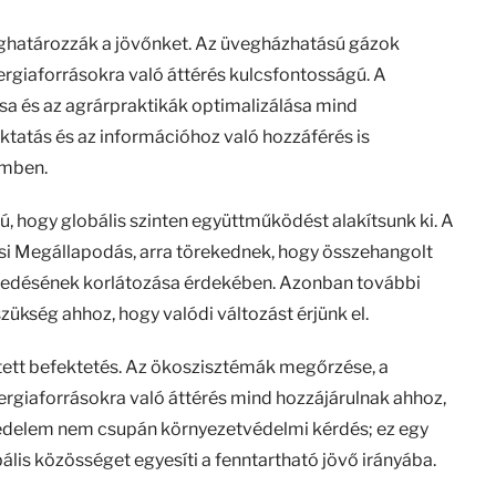
eghatározzák a jövőnket. Az üvegházhatású gázok
rgiaforrásokra való áttérés kulcsfontosságú. A
sa és az agrárpraktikák optimalizálása mind
tatás és az információhoz való hozzáférés is
emben.
ú, hogy globális szinten együttműködést alakítsunk ki. A
si Megállapodás, arra törekednek, hogy összehangolt
kedésének korlátozása érdekében. Azonban további
zükség ahhoz, hogy valódi változást érjünk el.
ett befektetés. Az ökoszisztémák megőrzése, a
nergiaforrásokra való áttérés mind hozzájárulnak ahhoz,
védelem nem csupán környezetvédelmi kérdés; ez egy
ális közösséget egyesíti a fenntartható jövő irányába.