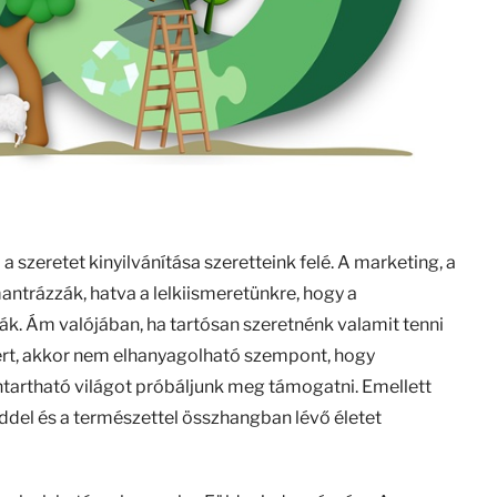
szeretet kinyilvánítása szeretteink felé. A marketing, a
ntrázzák, hatva a lelkiismeretünkre, hogy a
k. Ám valójában, ha tartósan szeretnénk valamit tenni
kért, akkor nem elhanyagolható szempont, hogy
tartható világot próbáljunk meg támogatni. Emellett
ddel és a természettel összhangban lévő életet