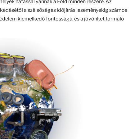
melyek hatással vannak a Föld minden részére. Az
elkedésétől a szélsőséges időjárási eseményekig számos
édelem kiemelkedő fontosságú, és a jövőnket formáló