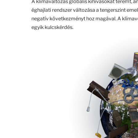
A klímaváltozás globális kihívásokat teremt, a
éghajlati rendszer változása a tengerszint em
negatív következményt hoz magával. A klímav
egyik kulcskérdés.