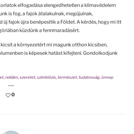
korlatok elfogadása elengedhetetlen a klímavédelem
unk is fog, a fajok átalakulnak, megújulnak,
j fajok újra benépesítik a Földet. A kérdés, hogy mi itt
egóriában küzdünk a fennmaradásért.
 kicsit a környezetért mi magunk otthon kicsiben,
olumenben is képesek hatást kifejteni. Gondolkodjunk
et
,
reklám
,
szeretet
,
szimbiózis
,
természet
,
tudatosság
,
ünnep
0