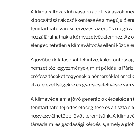
A klímaváltozás kihívásaira adott válaszok m
kibocsátásának csökkentése és a megújuló ene
fenntartható városi tervezés, az erdők megóvá
hozzájárulhatnak a környezetvédelemhez. Az ok
elengedhetetlen a klímaváltozás elleni küzdel
A jövőbeli kilátásokat tekintve, kulcsfontosság
nemzetközi egyezmények, mint például a Páriz
erőfeszítéseket tegyenek a hőmérséklet emel
elkötelezettségekre és gyors cselekvésre van s
A klímavédelem a jövő generációk érdekében t
fenntartható fejlődés elősegítése és a tiszta e
hogy egy élhetőbb jövőt teremtsünk. A klíma
társadalmi és gazdasági kérdés is, amely a glob