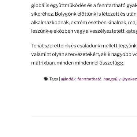
globális együttműködés és a fenntartható gya
sikeréhez. Bolygónk előttünk is létezett és után
alkalmazkodnak, extrém esetben kihalnak, majd ú
leszünk-e eközben vagy a veszélyeztetett kat
Tehát szeretteink és családunk mellett tegyünk
valamint olyan szervezetekért, akik nagyobb v
mátrixban, minden mindennel összefügg.
Tags
|
ajándék
,
fenntartható
,
hangsúly
,
igyekez