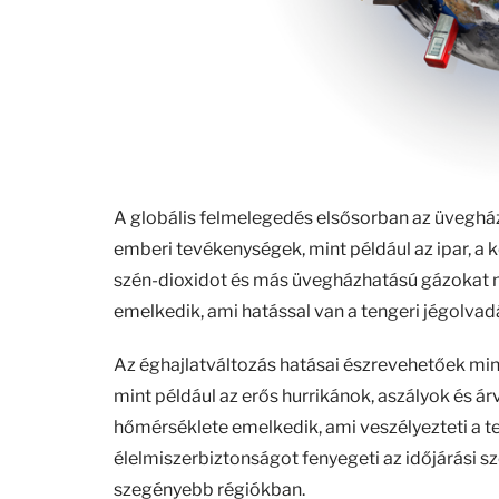
A globális felmelegedés elsősorban az üvegh
emberi tevékenységek, mint például az ipar, a 
szén-dioxidot és más üvegházhatású gázokat 
emelkedik, ami hatással van a tengeri jégolvad
Az éghajlatváltozás hatásai észrevehetőek mi
mint például az erős hurrikánok, aszályok és á
hőmérséklete emelkedik, ami veszélyezteti a te
élelmiszerbiztonságot fenyegeti az időjárási s
szegényebb régiókban.