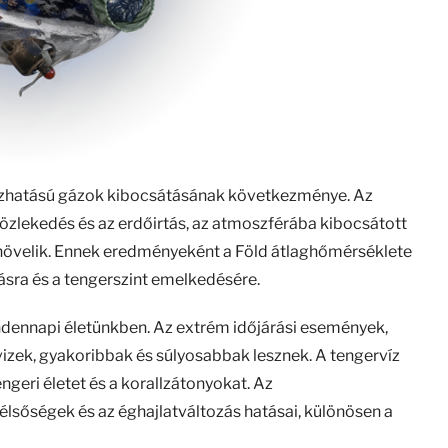
ázhatású gázok kibocsátásának következménye. Az
közlekedés és az erdőirtás, az atmoszférába kibocsátott
növelik. Ennek eredményeként a Föld átlaghőmérséklete
ásra és a tengerszint emelkedésére.
ndennapi életünkben. Az extrém időjárási események,
rvizek, gyakoribbak és súlyosabbak lesznek. A tengervíz
ngeri életet és a korallzátonyokat. Az
zélsőségek és az éghajlatváltozás hatásai, különösen a