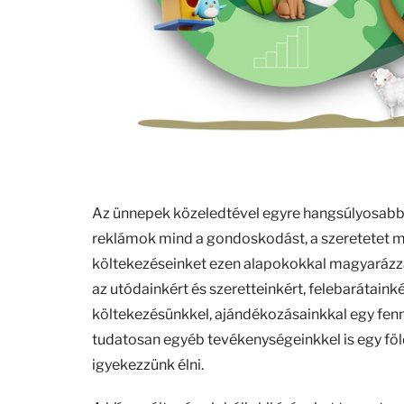
Az ünnepek közeledtével egyre hangsúlyosabb a 
reklámok mind a gondoskodást, a szeretetet ma
költekezéseinket ezen alapokokkal magyarázzá
az utódainkért és szeretteinkért, felebarátain
költekezésünkkel, ajándékozásainkkal egy fenn
tudatosan egyéb tevékenységeinkkel is egy föl
igyekezzünk élni.