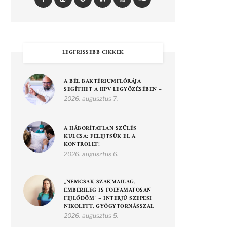
LEGFRISSEBB CIKKEK
A BÉL BAKTÉRIUMFLÓRÁJA
SEGÍTHET A HPV LEGYŐZÉSÉBEN –
2026. augusztus 7.
A HÁBORÍTATLAN SZÜLÉS
KULCSA: FELEJTSÜK EL A
KONTROLLT!
2026. augusztus 6.
„NEMCSAK SZAKMAILAG,
EMBERILEG IS FOLYAMATOSAN
FEJLŐDŐM” – INTERJÚ SZEPESI
NIKOLETT, GYÓGYTORNÁSSZAL
2026. augusztus 5.