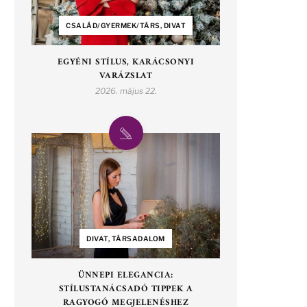
CSALÁD/GYERMEK/TÁRS, DIVAT
EGYÉNI STÍLUS, KARÁCSONYI
VARÁZSLAT
2026. május 22.
DIVAT, TÁRSADALOM
ÜNNEPI ELEGANCIA:
STÍLUSTANÁCSADÓ TIPPEK A
RAGYOGÓ MEGJELENÉSHEZ