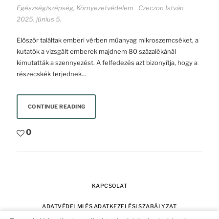
Egészség/szépség
,
Környezetvédelem
Czeczon István
-
-
2025. június 5.
Először találtak emberi vérben műanyag mikroszemcséket, a
kutatók a vizsgált emberek majdnem 80 százalékánál
kimutatták a szennyezést. A felfedezés azt bizonyítja, hogy a
részecskék terjednek…
CONTINUE READING
0
KAPCSOLAT
ADATVÉDELMI ÉS ADATKEZELÉSI SZABÁLYZAT