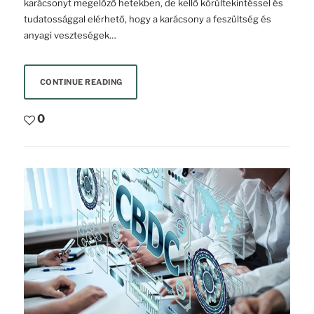
karácsonyt megelőző hetekben, de kellő körültekintéssel és
tudatossággal elérhető, hogy a karácsony a feszültség és
anyagi veszteségek…
CONTINUE READING
0