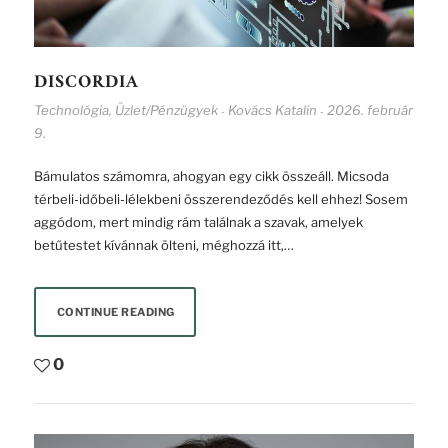
DISCORDIA
Technológia
,
Üzlet/Pénzügyek
Kovács Katalin
2026. február
-
-
9.
Bámulatos számomra, ahogyan egy cikk összeáll. Micsoda
térbeli-időbeli-lélekbeni összerendeződés kell ehhez! Sosem
aggódom, mert mindig rám találnak a szavak, amelyek
betűtestet kívánnak ölteni, méghozzá itt,…
CONTINUE READING
0