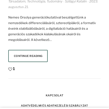
Társadalom
,
Technológia
,
Tudomány
Szilágyi Katalin
2023.
-
-
augusztus 21.
Nemes Orsolya generációkutatóval beszélgettünk a
nemzedékek differenciálásáról, sztereotípiákról, a formatív
éveink stabilizálódásáról, a digitalizáció hatásairól és a
generációs szakadékok kialakulásának okairól és
megoldásairól. A következő…
CONTINUE READING
1
KAPCSOLAT
ADATVÉDELMI ÉS ADATKEZELÉSI SZABÁLYZAT