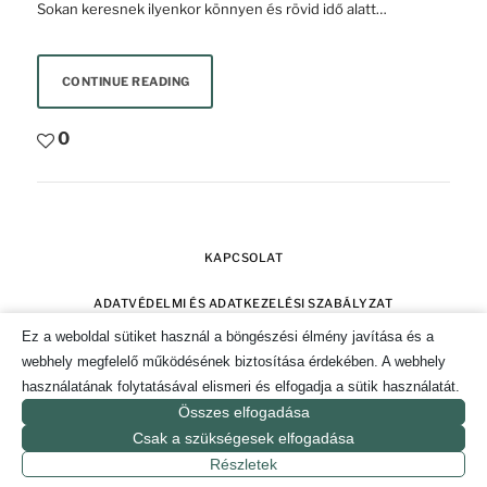
Sokan keresnek ilyenkor könnyen és rövid idő alatt…
CONTINUE READING
0
KAPCSOLAT
ADATVÉDELMI ÉS ADATKEZELÉSI SZABÁLYZAT
Ez a weboldal sütiket használ a böngészési élmény javítása és a
SZERZŐI JOGOK
IMPRESSZUM
webhely megfelelő működésének biztosítása érdekében. A webhely
használatának folytatásával elismeri és elfogadja a sütik használatát.
SÜTI TÁJÉKOZTATÓ ÉS HOZZÁJÁRULÁS KEZELÉSE
Összes elfogadása
Csak a szükségesek elfogadása
© 2019-2026. CSAK POZITÍVAN MAGAZIN.
Részletek