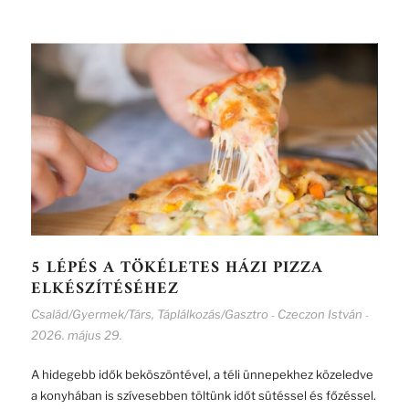
5 LÉPÉS A TÖKÉLETES HÁZI PIZZA
ELKÉSZÍTÉSÉHEZ
Család/Gyermek/Társ
,
Táplálkozás/Gasztro
Czeczon István
-
-
2026. május 29.
A hidegebb idők beköszöntével, a téli ünnepekhez közeledve
a konyhában is szívesebben töltünk időt sütéssel és főzéssel.