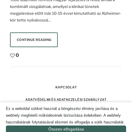
kombinált vizsgálatnak, amellyel a klinikai tünetek
megjelenése előtt már 10-15 évvel kimutatható az Alzheimer-
kór tette nyilvánossá…
CONTINUE READING
0
KAPCSOLAT
ADATVÉDELMI ÉS ADATKEZELÉSI SZABÁLYZAT
Ez a weboldal sütiket használ a böngészési élmény javítása és a
SZERZŐI JOGOK
IMPRESSZUM
webhely megfelelő működésének biztosítása érdekében. A webhely
használatának folytatásával elismeri és elfogadja a sütik használatát.
SÜTI TÁJÉKOZTATÓ ÉS HOZZÁJÁRULÁS KEZELÉSE
Összes elfogadása