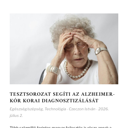
TESZTSOROZAT SEGÍTI AZ ALZHEIMER-
KÓR KORAI DIAGNOSZTIZÁLÁSÁT
Egészség/szépség
,
Technológia
Czeczon István
2026.
-
-
július 2.
Több százmillió forintos magyar fejlesztés is része annak a