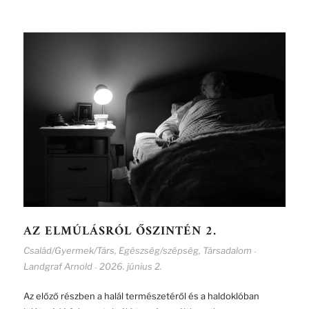
AZ ELMÚLÁSRÓL ŐSZINTÉN 2.
Család/Gyermek/Társ
,
Egészség/szépség
,
Társadalom
-
Landgraf Arnold
2026. június 2.
-
Az előző részben a halál természetéről és a haldoklóban