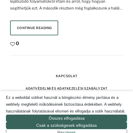
lejátszódó folyamatokról írtam és arról, hogy hogyan
segíthetjük ezt. A második részben még foglalkozunk a halál…
CONTINUE READING
0
KAPCSOLAT
ADATVÉDELMI ÉS ADATKEZELÉSI SZABÁLYZAT
Ez a weboldal sütiket használ a böngészési élmény javítása és a
SZERZŐI JOGOK
IMPRESSZUM
webhely megfelelő működésének biztosítása érdekében. A webhely
használatának folytatásával elismeri és elfogadja a sütik használatát.
SÜTI TÁJÉKOZTATÓ ÉS HOZZÁJÁRULÁS KEZELÉSE
Összes elfogadása
Csak a szükségesek elfogadása
© 2019-2026. CSAK POZITÍVAN MAGAZIN.
Részletek