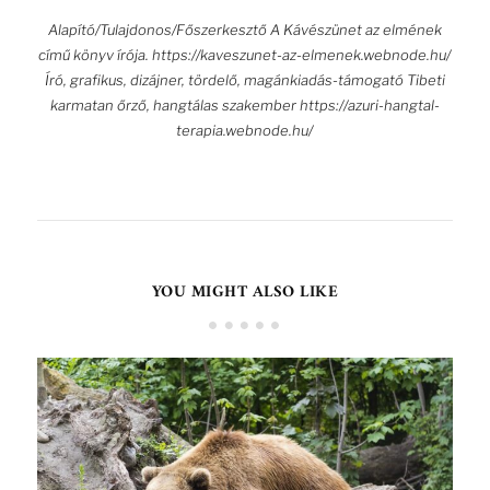
Alapító/Tulajdonos/Főszerkesztő A Kávészünet az elmének
című könyv írója. https://kaveszunet-az-elmenek.webnode.hu/
Író, grafikus, dizájner, tördelő, magánkiadás-támogató Tibeti
karmatan őrző, hangtálas szakember https://azuri-hangtal-
terapia.webnode.hu/
YOU MIGHT ALSO LIKE