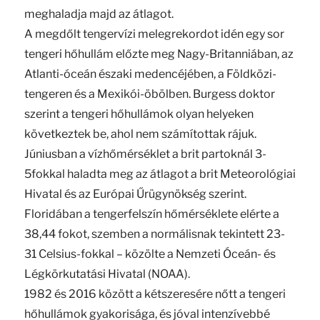
meghaladja majd az átlagot.
A megdőlt tengervízi melegrekordot idén egy sor
tengeri hőhullám előzte meg Nagy-Britanniában, az
Atlanti-óceán északi medencéjében, a Földközi-
tengeren és a Mexikói-öbölben. Burgess doktor
szerint a tengeri hőhullámok olyan helyeken
következtek be, ahol nem számítottak rájuk.
Júniusban a vízhőmérséklet a brit partoknál 3-
5fokkal haladta meg az átlagot a brit Meteorológiai
Hivatal és az Európai Űrügynökség szerint.
Floridában a tengerfelszín hőmérséklete elérte a
38,44 fokot, szemben a normálisnak tekintett 23-
31 Celsius-fokkal – közölte a Nemzeti Óceán- és
Légkörkutatási Hivatal (NOAA).
1982 és 2016 között a kétszeresére nőtt a tengeri
hőhullámok gyakorisága, és jóval intenzívebbé