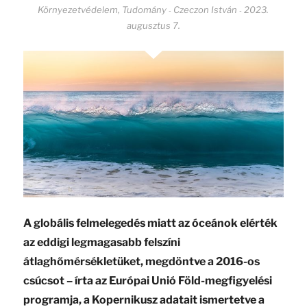
Környezetvédelem
,
Tudomány
Czeczon István
2023.
-
-
augusztus 7.
A globális felmelegedés miatt az óceánok elérték
az eddigi legmagasabb felszíni
átlaghőmérsékletüket, megdöntve a 2016-os
csúcsot – írta az Európai Unió Föld-megfigyelési
programja, a Kopernikusz adatait ismertetve a