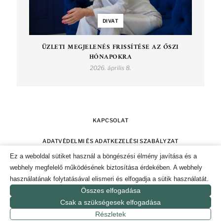
DIVAT
ÜZLETI MEGJELENÉS FRISSÍTÉSE AZ ŐSZI
HÓNAPOKRA
2026. április 8.
KAPCSOLAT
ADATVÉDELMI ÉS ADATKEZELÉSI SZABÁLYZAT
Ez a weboldal sütiket használ a böngészési élmény javítása és a
SZERZŐI JOGOK
IMPRESSZUM
webhely megfelelő működésének biztosítása érdekében. A webhely
használatának folytatásával elismeri és elfogadja a sütik használatát.
SÜTI TÁJÉKOZTATÓ ÉS HOZZÁJÁRULÁS KEZELÉSE
Összes elfogadása
Csak a szükségesek elfogadása
© 2019-2026. CSAK POZITÍVAN MAGAZIN.
Részletek