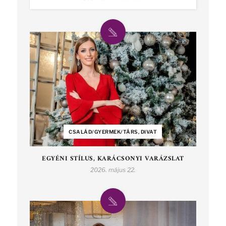
CSALÁD/GYERMEK/TÁRS, DIVAT
EGYÉNI STÍLUS, KARÁCSONYI VARÁZSLAT
2026. május 22.