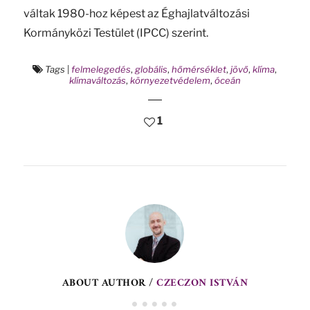
váltak 1980-hoz képest az Éghajlatváltozási
Kormányközi Testület (IPCC) szerint.
Tags
|
felmelegedés
,
globális
,
hőmérséklet
,
jövő
,
klíma
,
klímaváltozás
,
környezetvédelem
,
óceán
1
ABOUT AUTHOR /
CZECZON ISTVÁN