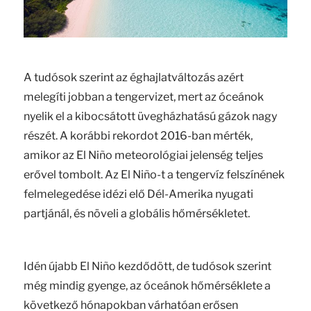
A tudósok szerint az éghajlatváltozás azért
melegíti jobban a tengervizet, mert az óceánok
nyelik el a kibocsátott üvegházhatású gázok nagy
részét. A korábbi rekordot 2016-ban mérték,
amikor az El Niño meteorológiai jelenség teljes
erővel tombolt. Az El Niño-t a tengervíz felszínének
felmelegedése idézi elő Dél-Amerika nyugati
partjánál, és növeli a globális hőmérsékletet.
Idén újabb El Niño kezdődött, de tudósok szerint
még mindig gyenge, az óceánok hőmérséklete a
következő hónapokban várhatóan erősen