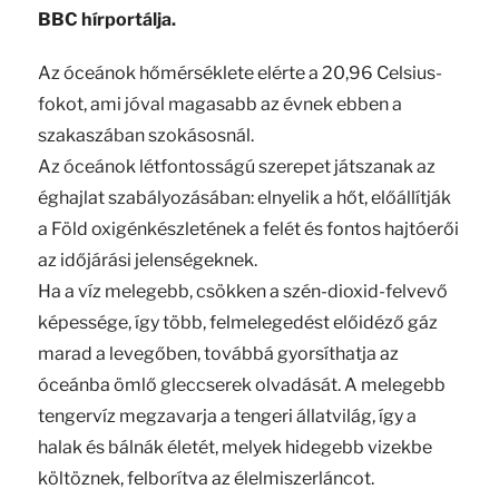
BBC hírportálja.
Az óceánok hőmérséklete elérte a 20,96 Celsius-
fokot, ami jóval magasabb az évnek ebben a
szakaszában szokásosnál.
Az óceánok létfontosságú szerepet játszanak az
éghajlat szabályozásában: elnyelik a hőt, előállítják
a Föld oxigénkészletének a felét és fontos hajtóerői
az időjárási jelenségeknek.
Ha a víz melegebb, csökken a szén-dioxid-felvevő
képessége, így több, felmelegedést előidéző gáz
marad a levegőben, továbbá gyorsíthatja az
óceánba ömlő gleccserek olvadását. A melegebb
tengervíz megzavarja a tengeri állatvilág, így a
halak és bálnák életét, melyek hidegebb vizekbe
költöznek, felborítva az élelmiszerláncot.