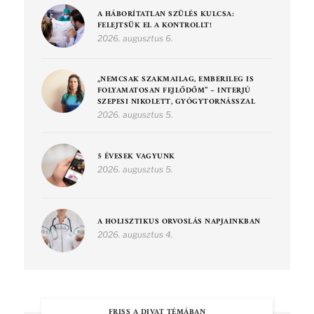
A HÁBORÍTATLAN SZÜLÉS KULCSA:
FELEJTSÜK EL A KONTROLLT!
2026. augusztus 6.
„NEMCSAK SZAKMAILAG, EMBERILEG IS
FOLYAMATOSAN FEJLŐDŐM” – INTERJÚ
SZEPESI NIKOLETT, GYÓGYTORNÁSSZAL
2026. augusztus 5.
5 ÉVESEK VAGYUNK
2026. augusztus 5.
A HOLISZTIKUS ORVOSLÁS NAPJAINKBAN
2026. augusztus 4.
FRISS A DIVAT TÉMÁBAN