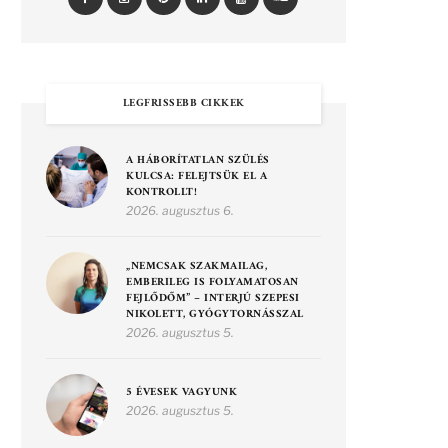
LEGFRISSEBB CIKKEK
A HÁBORÍTATLAN SZÜLÉS
KULCSA: FELEJTSÜK EL A
KONTROLLT!
2026. augusztus 6.
„NEMCSAK SZAKMAILAG,
EMBERILEG IS FOLYAMATOSAN
FEJLŐDŐM” – INTERJÚ SZEPESI
NIKOLETT, GYÓGYTORNÁSSZAL
2026. augusztus 5.
5 ÉVESEK VAGYUNK
2026. augusztus 5.