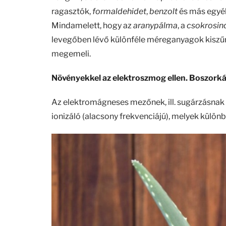
ragasztók,
formaldehidet
,
benzolt
és más egyéb
Mindamelett, hogy az
aranypálma
, a
csokrosin
levegőben lévő különféle méreganyagok kiszűré
megemeli.
Növényekkel az elektroszmog ellen. Boszor
Az elektromágneses mezőnek, ill. sugárzásnak ké
ionizáló (alacsony frekvenciájú), melyek különb