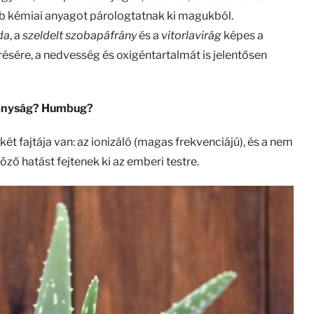
 kémiai anyagot párologtatnak ki magukból.
da
, a
szeldelt szobapáfrány
és a
vitorlavirág
képes a
sére, a nedvesség és oxigéntartalmát is jelentősen
kányság? Humbug?
t fajtája van: az ionizáló (magas frekvenciájú), és a nem
öző hatást fejtenek ki az emberi testre.