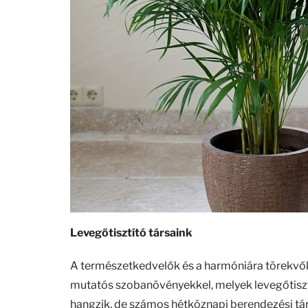
Levegőtisztító társaink
A természetkedvelők és a harmóniára törekvők 
mutatós szobanövényekkel, melyek levegőtiszt
hangzik, de számos hétköznapi berendezési tárg