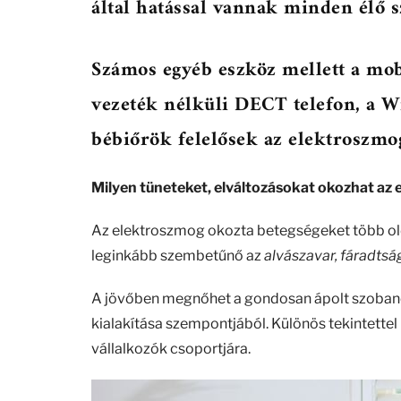
által hatással vannak minden élő s
Számos egyéb eszköz mellett a mobil
vezeték nélküli DECT telefon, a Wif
bébiőrök felelősek az elektroszmog
Milyen tüneteket, elváltozásokat okozhat az
Az elektroszmog okozta betegségeket több olda
leginkább szembetűnő az
alvászavar, fáradtság,
A jövőben megnőhet a gondosan ápolt szobanö
kialakítása szempontjából. Különös tekintettel 
vállalkozók csoportjára.