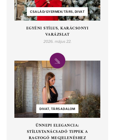
CSALÁD/GYERMEK/TÁRS, DIVAT
EGYÉNI STÍLUS, KARÁCSONYI
VARÁZSLAT
2026. május 22.
DIVAT, TÁRSADALOM
ÜNNEPI ELEGANCIA:
STÍLUSTANÁCSADÓ TIPPEK A
RAGYOGÓ MEGJELENÉSHEZ