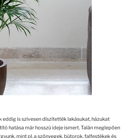
eddig is szívesen díszítették lakásukat, házukat
ító hatása már hosszú ideje ismert. Talán meglepően
yunk, mint pl. a szőnyegek, bútorok, falfestékek és