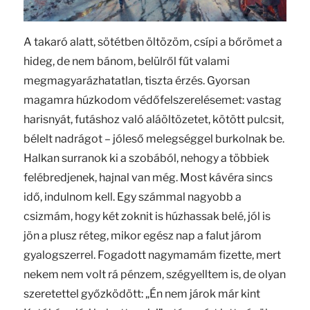
A takaró alatt, sötétben öltözöm, csípi a bőrömet a
hideg, de nem bánom, belülről fűt valami
megmagyarázhatatlan, tiszta érzés. Gyorsan
magamra húzkodom védőfelszerelésemet: vastag
harisnyát, futáshoz való aláöltözetet, kötött pulcsit,
bélelt nadrágot – jóleső melegséggel burkolnak be.
Halkan surranok ki a szobából, nehogy a többiek
felébredjenek, hajnal van még. Most kávéra sincs
idő, indulnom kell. Egy számmal nagyobb a
csizmám, hogy két zoknit is húzhassak belé, jól is
jön a plusz réteg, mikor egész nap a falut járom
gyalogszerrel. Fogadott nagymamám fizette, mert
nekem nem volt rá pénzem, szégyelltem is, de olyan
szeretettel győzködött: „Én nem járok már kint