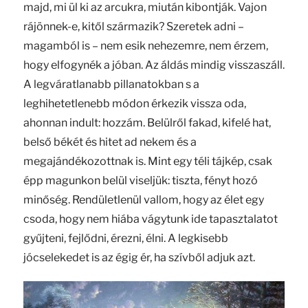
majd, mi ül ki az arcukra, miután kibontják. Vajon
rájönnek-e, kitől származik? Szeretek adni –
magamból is – nem esik nehezemre, nem érzem,
hogy elfogynék a jóban. Az áldás mindig visszaszáll.
A legváratlanabb pillanatokban s a
leghihetetlenebb módon érkezik vissza oda,
ahonnan indult: hozzám. Belülről fakad, kifelé hat,
belső békét és hitet ad nekem és a
megajándékozottnak is. Mint egy téli tájkép, csak
épp magunkon belül viseljük: tiszta, fényt hozó
minőség. Rendületlenül vallom, hogy az élet egy
csoda, hogy nem hiába vágytunk ide tapasztalatot
gyűjteni, fejlődni, érezni, élni. A legkisebb
jócselekedet is az égig ér, ha szívből adjuk azt.