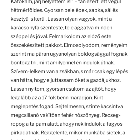
Katókám, járj helyettem is!” – tán ezért lett végül
hétmérföldes. Gyorsan belelépek, sapka, sál és
kesztyű is kerül. Lassan olyan vagyok, mint a
karácsonyfa szenteste, tele aggatva minden
széppel és jóval. Felmarkolom az előző este
összekészített pakkot. Elmosolyodom, reményeim
szerint ma páran ugyanolyan boldogsággal fognak
bontogatni, mint amilyennel én indulok útnak.
Szívem-lelkem van a zsákban, s már csak egy lépés
van hátra, hogy eljuttassam őket a gazdájukhoz.
Lassan nyitom, gyorsan csukom az ajtót, hogy
legalább az a 17 fok benn maradjon. Kint
meglepetés fogad. Sejtelmesen, szinte kacsintva
megcsillanó vakítóan fehér hószőnyeg. Recseg-
ropog a talpam alatt, ahogy nekiindulok a fagyos
pirkadatnak. Reggelente, mikor munkába sietek, a