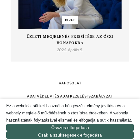
DIVAT
ÜZLETI MEGJELENÉS FRISSÍTÉSE AZ ŐSZI
HÓNAPOKRA
2026. április 8.
KAPCSOLAT
ADATVÉDELMI ÉS ADATKEZELÉSI SZABÁLYZAT
Ez a weboldal sütiket használ a böngészési élmény javítása és a
SZERZŐI JOGOK
IMPRESSZUM
webhely megfelelő működésének biztosítása érdekében. A webhely
használatának folytatásával elismeri és elfogadja a sütik használatát.
SÜTI TÁJÉKOZTATÓ ÉS HOZZÁJÁRULÁS KEZELÉSE
Összes elfogadása
Csak a szükségesek elfogadása
© 2019-2026. CSAK POZITÍVAN MAGAZIN.