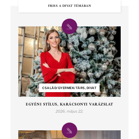
FRISS A DIVAT TÉMÁBAN
CSALÁD/GYERMEK/TÁRS, DIVAT
EGYÉNI STÍLUS, KARÁCSONYI VARÁZSLAT
2026. május 22.