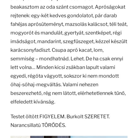
beakasztom az oda szánt csomagot. Apróságokat
rejtenek: egy-két kedves gondolatot, pár darab
fahéjas aprósüteményt, mazsolás kalácsot, téli teát,
mogyorót és mandulát, gyertyát, szentképet, régi
imádságot, mandarint, szegfűszeget, kézzel készült
karácsonyfadíszt. Csupa apró kacat, lom,
semmiség – mondhatnád. Lehet. De ha csak ennyi
lett volna… Minden kicsi zsákban lapult valami
egyedi, régóta vágyott, sokszor ki nem mondott
óhaj-sóhaj-megváltás. Valami nehezen
beszerezhető, rég nem látott, elérhetetlennek tűnő,
elfeledett kívánság.
Testet öltött FIGYELEM. Burkolt SZERETET.
Narancsillatú TÖRŐDÉS.