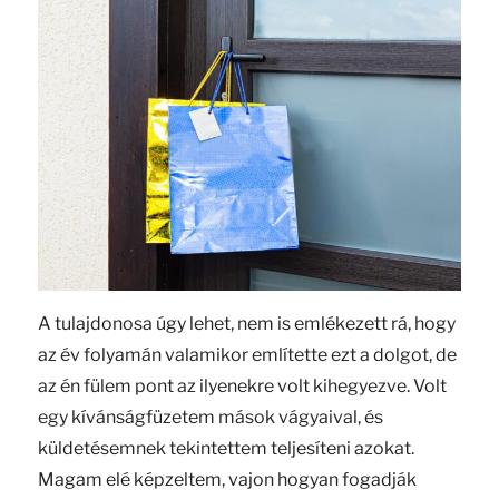
A tulajdonosa úgy lehet, nem is emlékezett rá, hogy
az év folyamán valamikor említette ezt a dolgot, de
az én fülem pont az ilyenekre volt kihegyezve. Volt
egy kívánságfüzetem mások vágyaival, és
küldetésemnek tekintettem teljesíteni azokat.
Magam elé képzeltem, vajon hogyan fogadják