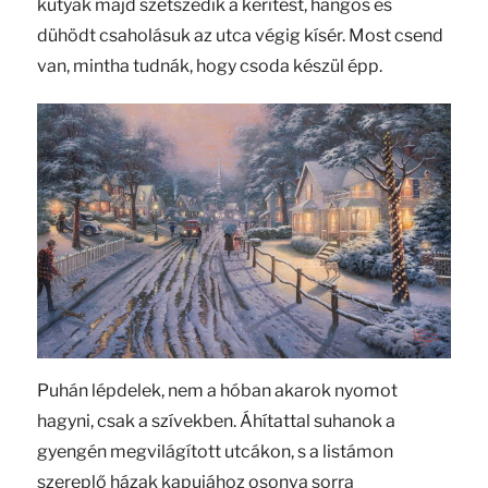
kutyák majd szétszedik a kerítést, hangos és
dühödt csaholásuk az utca végig kísér. Most csend
van, mintha tudnák, hogy csoda készül épp.
Puhán lépdelek, nem a hóban akarok nyomot
hagyni, csak a szívekben. Áhítattal suhanok a
gyengén megvilágított utcákon, s a listámon
szereplő házak kapujához osonva sorra