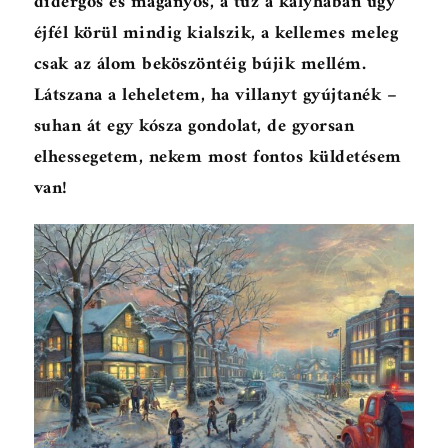
didergős és magányos, a tűz a kályhában úgy
éjfél körül mindig kialszik, a kellemes meleg
csak az álom beköszöntéig bújik mellém.
Látszana a leheletem, ha villanyt gyújtanék –
suhan át egy kósza gondolat, de gyorsan
elhessegetem, nekem most fontos küldetésem
van!