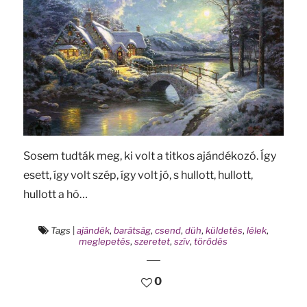
Sosem tudták meg, ki volt a titkos ajándékozó. Így
esett, így volt szép, így volt jó, s hullott, hullott,
hullott a hó…
Tags
|
ajándék
,
barátság
,
csend
,
düh
,
küldetés
,
lélek
,
meglepetés
,
szeretet
,
szív
,
törődés
0