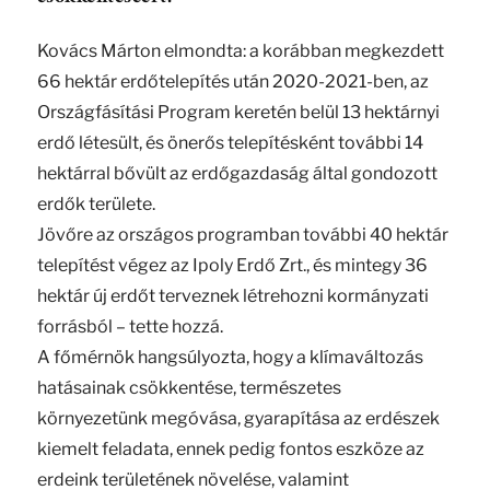
Kovács Márton elmondta: a korábban megkezdett
66 hektár erdőtelepítés után 2020-2021-ben, az
Országfásítási Program keretén belül 13 hektárnyi
erdő létesült, és önerős telepítésként további 14
hektárral bővült az erdőgazdaság által gondozott
erdők területe.
Jövőre az országos programban további 40 hektár
telepítést végez az Ipoly Erdő Zrt., és mintegy 36
hektár új erdőt terveznek létrehozni kormányzati
forrásból – tette hozzá.
A főmérnök hangsúlyozta, hogy a klímaváltozás
hatásainak csökkentése, természetes
környezetünk megóvása, gyarapítása az erdészek
kiemelt feladata, ennek pedig fontos eszköze az
erdeink területének növelése, valamint