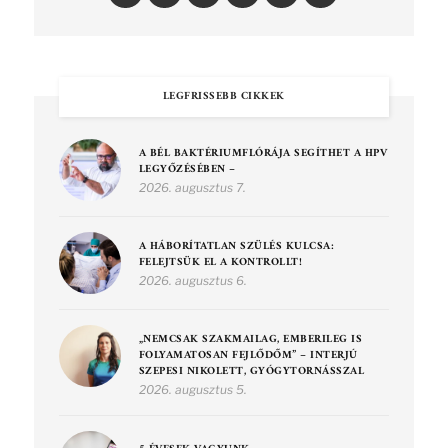
LEGFRISSEBB CIKKEK
A BÉL BAKTÉRIUMFLÓRÁJA SEGÍTHET A HPV
LEGYŐZÉSÉBEN –
2026. augusztus 7.
A HÁBORÍTATLAN SZÜLÉS KULCSA:
FELEJTSÜK EL A KONTROLLT!
2026. augusztus 6.
„NEMCSAK SZAKMAILAG, EMBERILEG IS
FOLYAMATOSAN FEJLŐDŐM” – INTERJÚ
SZEPESI NIKOLETT, GYÓGYTORNÁSSZAL
2026. augusztus 5.