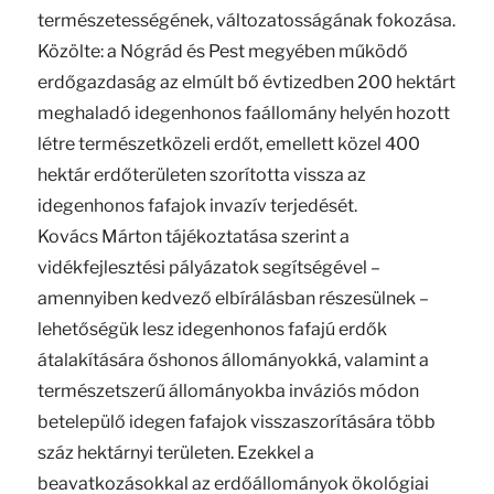
természetességének, változatosságának fokozása.
Közölte: a Nógrád és Pest megyében működő
erdőgazdaság az elmúlt bő évtizedben 200 hektárt
meghaladó idegenhonos faállomány helyén hozott
létre természetközeli erdőt, emellett közel 400
hektár erdőterületen szorította vissza az
idegenhonos fafajok invazív terjedését.
Kovács Márton tájékoztatása szerint a
vidékfejlesztési pályázatok segítségével –
amennyiben kedvező elbírálásban részesülnek –
lehetőségük lesz idegenhonos fafajú erdők
átalakítására őshonos állományokká, valamint a
természetszerű állományokba inváziós módon
betelepülő idegen fafajok visszaszorítására több
száz hektárnyi területen. Ezekkel a
beavatkozásokkal az erdőállományok ökológiai