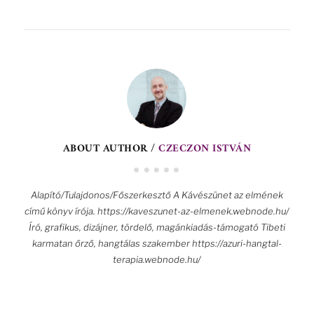
ABOUT AUTHOR /
CZECZON ISTVÁN
Alapító/Tulajdonos/Főszerkesztő A Kávészünet az elmének
című könyv írója. https://kaveszunet-az-elmenek.webnode.hu/
Író, grafikus, dizájner, tördelő, magánkiadás-támogató Tibeti
karmatan őrző, hangtálas szakember https://azuri-hangtal-
terapia.webnode.hu/