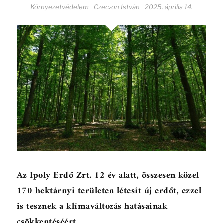
Környezetvédelem
Czeczon István
2025. április 14.
-
-
Az Ipoly Erdő Zrt. 12 év alatt, összesen közel
170 hektárnyi területen létesít új erdőt, ezzel
is tesznek a klímaváltozás hatásainak
csökkentéséért.