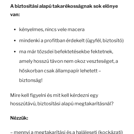
A biztosítási alapú takarékosságnak sok előnye
van:
kényelmes, nincs vele macera
mindenki a profitban érdekelt (ügyfél, biztosító)
ma már tőzsdei befektetésekbe fektetnek,
amely hosszú távon nem okoz veszteséget, a
hőskorban csak állampapír lehetett –
biztonság!
Mire kell figyelni és mit kell kérdezni egy
hosszútávú, biztosítási alapú megtakarításnál?
Nézzük:
– mennyi a megtakarítási és a haláleseti (kockázati)