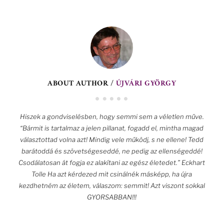
ABOUT AUTHOR /
ÚJVÁRI GYÖRGY
Hiszek a gondviselésben, hogy semmi sem a véletlen műve.
“Bármit is tartalmaz a jelen pillanat, fogadd el, mintha magad
választottad volna azt! Mindig vele működj, s ne ellene! Tedd
barátoddá és szövetségeseddé, ne pedig az ellenségeddé!
Csodálatosan át fogja ez alakítani az egész életedet.” Eckhart
Tolle Ha azt kérdezed mit csinálnék másképp, ha újra
kezdhetném az életem, válaszom: semmit! Azt viszont sokkal
GYORSABBAN!!!