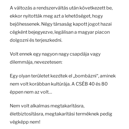
A változás a rendszerváltás után következett be,
ekkor nyitották meg azt a lehetőséget, hogy
bejöhessenek. Négy társaság kapott jogot hazai
cégként bejegyezve, legálisan a magyar piacon
dolgozni és terjeszkedni.
Volt ennek egy nagyon nagy csapdája vagy
dilemmája, nevezetesen:
Egy olyan területet kezdtek el „bombázni“, aminek
nem volt korábban kultúrája. A CSÉB 40 és 80
éppen nem az volt…
Nem volt alkalmas megtakarításra,
életbiztosításra, megtakarítási terméknek pedig
végképp nem!