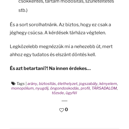
csökkentés, tartam módosítás, szüneteltetés
stb.)
És a sort sorolhatnánk. Az biztos, hogy ez csak a
jéghegy csúcsa. A kérdések tárháza végtelen.
Legközelebb megnézzük mi a nehezebb út, mert
ahhoz egy tudatos és elszánt döntés kell.
És azt betartani?! Na innen érdekes…
Tags
|
arány
,
biztosítás
,
élethelyzet
,
jogszabály
,
kényelem
,
monopólium
,
nyugdíj
,
öngondoskodás
,
profil
,
TÁRSADALOM
,
tőzsde
,
ügyfél
0