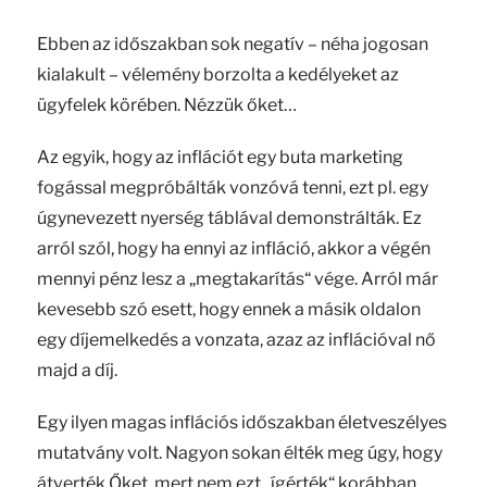
Ebben az időszakban sok negatív – néha jogosan
kialakult – vélemény borzolta a kedélyeket az
ügyfelek körében. Nézzük őket…
Az egyik, hogy az inflációt egy buta marketing
fogással megpróbálták vonzóvá tenni, ezt pl. egy
úgynevezett nyerség táblával demonstrálták. Ez
arról szól, hogy ha ennyi az infláció, akkor a végén
mennyi pénz lesz a „megtakarítás“ vége. Arról már
kevesebb szó esett, hogy ennek a másik oldalon
egy díjemelkedés a vonzata, azaz az inflációval nő
majd a díj.
Egy ilyen magas inflációs időszakban életveszélyes
mutatvány volt. Nagyon sokan élték meg úgy, hogy
átverték Őket, mert nem ezt „ígérték“ korábban…