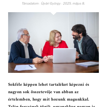
Társadalom
Újvári György
2025. május 8.
-
-
Sokféle képpen lehet tartalékot képezni és
nagyon sok összetevője van abban az
értelemben, hogy mit hozunk magunkkal.
Talán furcsának tűnik, ugyanakkor nagyon is