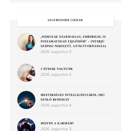
LEGFRISSEBB CIKKEK
„NEMCSAK SZAKMAILAG, EMBERILEG IS
FOLYAMATOSAN FEJLŐDŐM” – INTERJÚ
SZEPESI NIKOLETT, GYÓGYTORNÁSSZAL
2026. augusztus 5.
5 ÉVESEK VAGYUNK
2026. augusztus 5.
MESTERSÉGES INTELLIGENCIÁRÓL (MI)
SZÓLÓ RENDELET
2026. augusztus 4.
MILYEN A KARMÁM?
2026. augusztus 3.