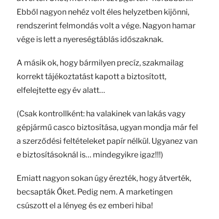
Ebből nagyon nehéz volt éles helyzetben kijönni,
rendszerint felmondás volt a vége. Nagyon hamar
vége is lett a nyereségtáblás időszaknak.
A másik ok, hogy bármilyen precíz, szakmailag
korrekt tájékoztatást kapott a biztosított,
elfelejtette egy év alatt…
(Csak kontrollként: ha valakinek van lakás vagy
gépjármű casco biztosítása, ugyan mondja már fel
a szerződési feltételeket papír nélkül. Ugyanez van
e biztosításoknál is… mindegyikre igaz!!!)
Emiatt nagyon sokan úgy érezték, hogy átverték,
becsapták Őket. Pedig nem. A marketingen
csúszott el a lényeg és ez emberi hiba!