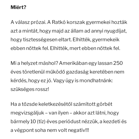
Miért?
A válasz prózai. A Ratkó korszak gyermekei hozták
azt a mintát, hogy majd az állam ad annyi nyugdíjat,
hogy tisztességesen eltart. Elhitték, gyermekeik
ebben nőttek fel. Elhitték, mert ebben nőttek fel.
Mi a helyzet máshol? Amerikában egy lassan 250
éves töretlenül működő gazdaság keretében nem
kérdés, hogy ez jó. Vagy úgy is mondhatnánk:
szükséges rossz!
Ha a tőzsde keletkezésétől számított görbét
megvizsgáljuk – van ilyen – akkor azt látni, hogy
bármely 10 (tíz) éves periódust nézzük, a kezdeti és
a végpont soha nem volt negatív!!!