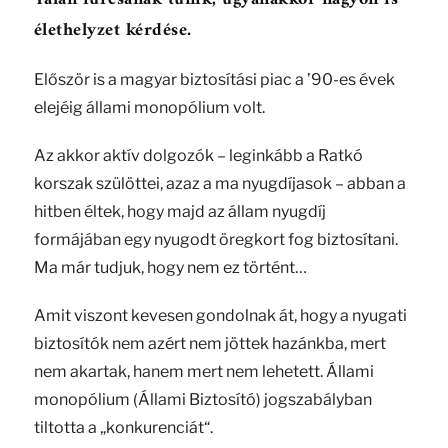
élethelyzet kérdése.
Először is a magyar biztosítási piac a ’90-es évek
elejéig állami monopólium volt.
Az akkor aktív dolgozók – leginkább a Ratkó
korszak szülöttei, azaz a ma nyugdíjasok – abban a
hitben éltek, hogy majd az állam nyugdíj
formájában egy nyugodt öregkort fog biztosítani.
Ma már tudjuk, hogy nem ez történt…
Amit viszont kevesen gondolnak át, hogy a nyugati
biztosítók nem azért nem jöttek hazánkba, mert
nem akartak, hanem mert nem lehetett. Állami
monopólium (Állami Biztosító) jogszabályban
tiltotta a „konkurenciát“.