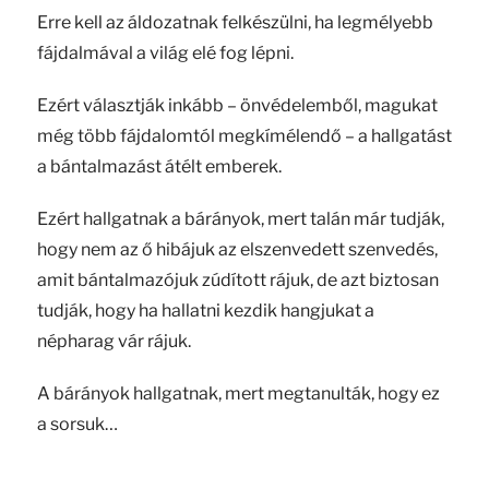
Erre kell az áldozatnak felkészülni, ha legmélyebb
fájdalmával a világ elé fog lépni.
Ezért választják inkább – önvédelemből, magukat
még több fájdalomtól megkímélendő – a hallgatást
a bántalmazást átélt emberek.
Ezért hallgatnak a bárányok, mert talán már tudják,
hogy nem az ő hibájuk az elszenvedett szenvedés,
amit bántalmazójuk zúdított rájuk, de azt biztosan
tudják, hogy ha hallatni kezdik hangjukat a
népharag vár rájuk.
A bárányok hallgatnak, mert megtanulták, hogy ez
a sorsuk…