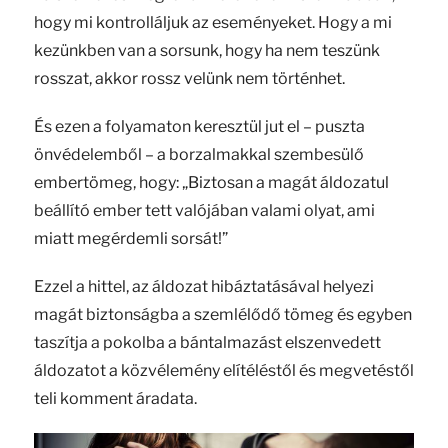
hogy mi kontrolláljuk az eseményeket. Hogy a mi
kezünkben van a sorsunk, hogy ha nem teszünk
rosszat, akkor rossz velünk nem történhet.
És ezen a folyamaton keresztül jut el – puszta
önvédelemből – a borzalmakkal szembesülő
embertömeg, hogy: „Biztosan a magát áldozatul
beállító ember tett valójában valami olyat, ami
miatt megérdemli sorsát!”
Ezzel a hittel, az áldozat hibáztatásával helyezi
magát biztonságba a szemlélődő tömeg és egyben
taszítja a pokolba a bántalmazást elszenvedett
áldozatot a közvélemény elítéléstől és megvetéstől
teli komment áradata.