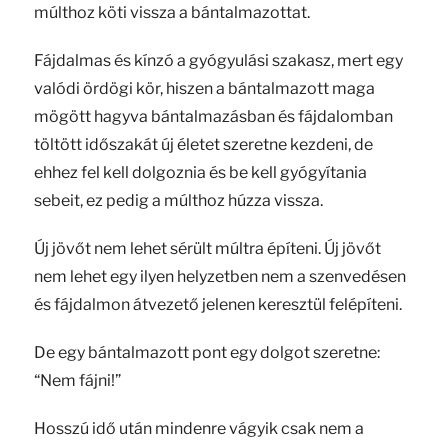
múlthoz köti vissza a bántalmazottat.
Fájdalmas és kínzó a gyógyulási szakasz, mert egy
valódi ördögi kör, hiszen a bántalmazott maga
mögött hagyva bántalmazásban és fájdalomban
töltött időszakát új életet szeretne kezdeni, de
ehhez fel kell dolgoznia és be kell gyógyítania
sebeit, ez pedig a múlthoz húzza vissza.
Új jövőt nem lehet sérült múltra építeni. Új jövőt
nem lehet egy ilyen helyzetben nem a szenvedésen
és fájdalmon átvezető jelenen keresztül felépíteni.
De egy bántalmazott pont egy dolgot szeretne:
“Nem fájni!”
Hosszú idő után mindenre vágyik csak nem a