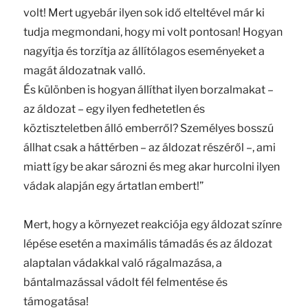
volt! Mert ugyebár ilyen sok idő elteltével már ki
tudja megmondani, hogy mi volt pontosan! Hogyan
nagyítja és torzítja az állítólagos eseményeket a
magát áldozatnak valló.
És különben is hogyan állíthat ilyen borzalmakat –
az áldozat – egy ilyen fedhetetlen és
köztiszteletben álló emberről? Személyes bosszú
állhat csak a háttérben – az áldozat részéről –, ami
miatt így be akar sározni és meg akar hurcolni ilyen
vádak alapján egy ártatlan embert!”
Mert, hogy a környezet reakciója egy áldozat színre
lépése esetén a maximális támadás és az áldozat
alaptalan vádakkal való rágalmazása, a
bántalmazással vádolt fél felmentése és
támogatása!