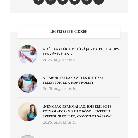
LEGFRISSEBB CIKKEK
A BÉL BAKTÉRIUMFLÓRÁJA SEGÍTHET A HPV
LEGYŐZÉSÉBEN –
2026. augusztus 7.
A HÁBORÍTATLAN SZÜLÉS KULCSA:
FELEJTSÜK EL A KONTROLLT!
2026. augusztus 6.
„NEMCSAK SZAKMAILAG, EMBERILEG IS
FOLYAMATOSAN FEJLŐDŐM” – INTERJÚ
SZEPESI NIKOLETT, GYÓGYTORNÁSSZAL
2026. augusztus 5.