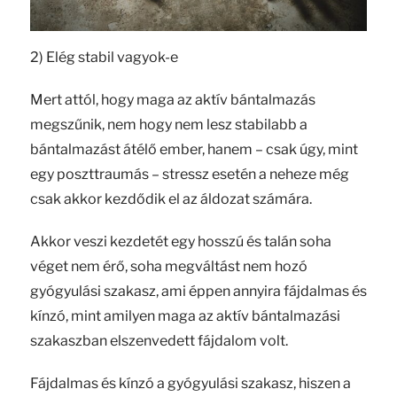
2) Elég stabil vagyok-e
Mert attól, hogy maga az aktív bántalmazás
megszűnik, nem hogy nem lesz stabilabb a
bántalmazást átélő ember, hanem – csak úgy, mint
egy poszttraumás – stressz esetén a neheze még
csak akkor kezdődik el az áldozat számára.
Akkor veszi kezdetét egy hosszú és talán soha
véget nem érő, soha megváltást nem hozó
gyógyulási szakasz, ami éppen annyira fájdalmas és
kínzó, mint amilyen maga az aktív bántalmazási
szakaszban elszenvedett fájdalom volt.
Fájdalmas és kínzó a gyógyulási szakasz, hiszen a