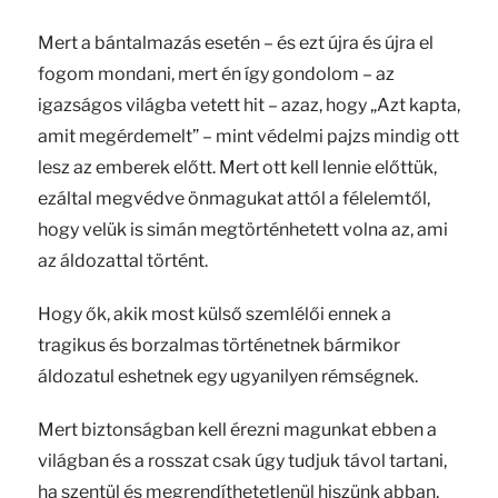
Mert a bántalmazás esetén – és ezt újra és újra el
fogom mondani, mert én így gondolom – az
igazságos világba vetett hit – azaz, hogy „Azt kapta,
amit megérdemelt” – mint védelmi pajzs mindig ott
lesz az emberek előtt. Mert ott kell lennie előttük,
ezáltal megvédve önmagukat attól a félelemtől,
hogy velük is simán megtörténhetett volna az, ami
az áldozattal történt.
Hogy ők, akik most külső szemlélői ennek a
tragikus és borzalmas történetnek bármikor
áldozatul eshetnek egy ugyanilyen rémségnek.
Mert biztonságban kell érezni magunkat ebben a
világban és a rosszat csak úgy tudjuk távol tartani,
ha szentül és megrendíthetetlenül hiszünk abban,