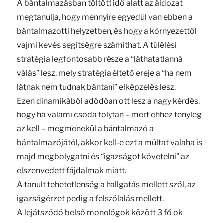
A bántalmazásban töltött idő alatt az áldozat
megtanulja, hogy mennyire egyedül van ebben a
bántalmazotti helyzetben, és hogy a környezettől
vajmi kevés segítségre számíthat. A túlélési
stratégia legfontosabb része a “láthatatlanná
válás” lesz, mely stratégia éltető ereje a “ha nem
látnak nem tudnak bántani” elképzelés lesz.
Ezen dinamikából adódóan ott lesz a nagy kérdés,
hogy ha valami csoda folytán – mert ehhez tényleg
az kell – megmenekül a bántalmazó a
bántalmazójától, akkor kell-e ezt a múltat valaha is
majd megbolygatni és “igazságot követelni” az
elszenvedett fájdalmak miatt.
A tanult tehetetlenség a hallgatás mellett szól, az
igazságérzet pedig a felszólalás mellett.
A lejátszódó belső monológok között 3 fő ok