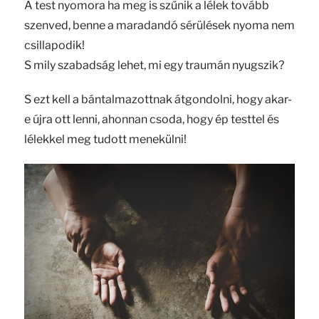
A test nyomora ha meg is szűnik a lélek tovább
szenved, benne a maradandó sérülések nyoma nem
csillapodik!
S mily szabadság lehet, mi egy traumán nyugszik?
S ezt kell a bántalmazottnak átgondolni, hogy akar-
e újra ott lenni, ahonnan csoda, hogy ép testtel és
lélekkel meg tudott menekülni!