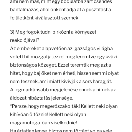
ami nem más, mint egy bódulatba zárt csendes
bántalmazás, ahol önként adja át a pusztítást a
felületként kiválasztott szernek!
3) Meg fogok tudni birkózni a környezet
reakciójával?
Az embereket alapvetően az igazságos világba
vetett hit mozgatja, ezzel megteremtve egy kvázi
biztonságos közeget. Ezzel teremtik meg azt a
hitet, hogy baj őket nem érheti, hiszen semmi olyat
nem tesznek, ami miatt kivívják a sors haragját.
A legmarkánsabb megjelenése ennek a hitnek az
áldozat hibáztatás jelensége.
“Persze, hogy megerőszakolták! Kellett neki olyan
kihívóan öltöznie! Kellett neki olyan
magamutogatóan viselkednie!
Ha ártatlan lenne, biztos nem történt volna vele