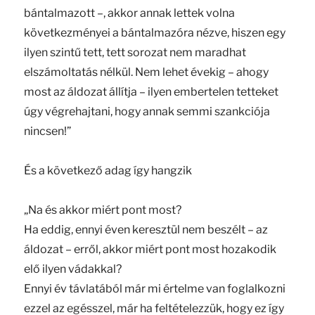
bántalmazott –, akkor annak lettek volna
következményei a bántalmazóra nézve, hiszen egy
ilyen szintű tett, tett sorozat nem maradhat
elszámoltatás nélkül. Nem lehet évekig – ahogy
most az áldozat állítja – ilyen embertelen tetteket
úgy végrehajtani, hogy annak semmi szankciója
nincsen!”
És a következő adag így hangzik
„Na és akkor miért pont most?
Ha eddig, ennyi éven keresztül nem beszélt – az
áldozat – erről, akkor miért pont most hozakodik
elő ilyen vádakkal?
Ennyi év távlatából már mi értelme van foglalkozni
ezzel az egésszel, már ha feltételezzük, hogy ez így