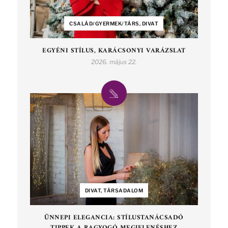
CSALÁD/GYERMEK/TÁRS, DIVAT
EGYÉNI STÍLUS, KARÁCSONYI VARÁZSLAT
2026. május 22.
DIVAT, TÁRSADALOM
ÜNNEPI ELEGANCIA: STÍLUSTANÁCSADÓ
TIPPEK A RAGYOGÓ MEGJELENÉSHEZ