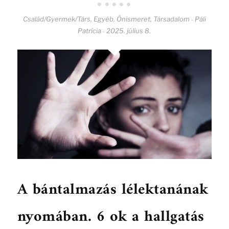
Család/Gyermek/Társ
,
Egyéb
,
Önismeret
,
Társadalom
Páli
-
Patrícia
2025. július 8.
-
A bántalmazás lélektanának
nyomában. 6 ok a hallgatás