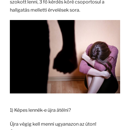
szokott lenni, 3 fő kérdés köré csoportosul a
hallgatás melletti érvelések sora.
1) Képes lennék-e újra átélni?
Újra végig kell menni ugyanazon az úton!