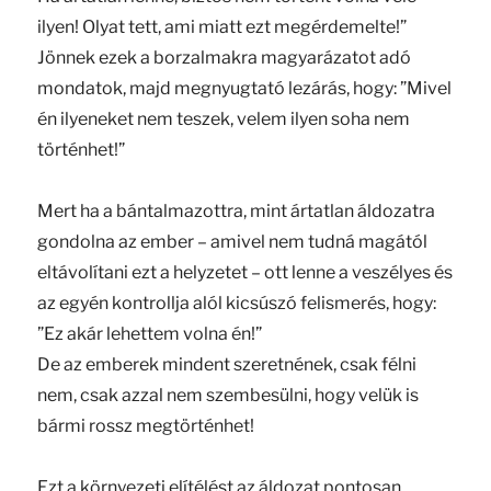
ilyen! Olyat tett, ami miatt ezt megérdemelte!”
Jönnek ezek a borzalmakra magyarázatot adó
mondatok, majd megnyugtató lezárás, hogy: ”Mivel
én ilyeneket nem teszek, velem ilyen soha nem
történhet!”
Mert ha a bántalmazottra, mint ártatlan áldozatra
gondolna az ember – amivel nem tudná magától
eltávolítani ezt a helyzetet – ott lenne a veszélyes és
az egyén kontrollja alól kicsúszó felismerés, hogy:
”Ez akár lehettem volna én!”
De az emberek mindent szeretnének, csak félni
nem, csak azzal nem szembesülni, hogy velük is
bármi rossz megtörténhet!
Ezt a környezeti elítélést az áldozat pontosan