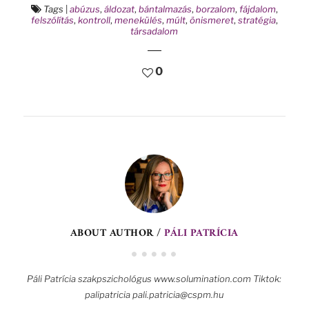
Tags
|
abúzus
,
áldozat
,
bántalmazás
,
borzalom
,
fájdalom
,
felszólítás
,
kontroll
,
menekülés
,
múlt
,
önismeret
,
stratégia
,
társadalom
0
ABOUT AUTHOR /
PÁLI PATRÍCIA
Páli Patrícia szakpszichológus www.solumination.com Tiktok:
palipatricia pali.patricia@cspm.hu