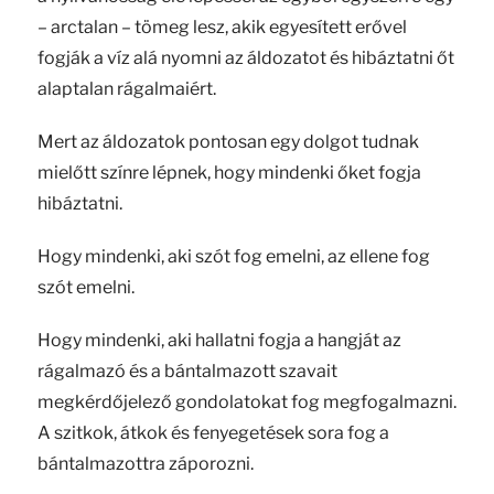
– arctalan – tömeg lesz, akik egyesített erővel
fogják a víz alá nyomni az áldozatot és hibáztatni őt
alaptalan rágalmaiért.
Mert az áldozatok pontosan egy dolgot tudnak
mielőtt színre lépnek, hogy mindenki őket fogja
hibáztatni.
Hogy mindenki, aki szót fog emelni, az ellene fog
szót emelni.
Hogy mindenki, aki hallatni fogja a hangját az
rágalmazó és a bántalmazott szavait
megkérdőjelező gondolatokat fog megfogalmazni.
A szitkok, átkok és fenyegetések sora fog a
bántalmazottra záporozni.