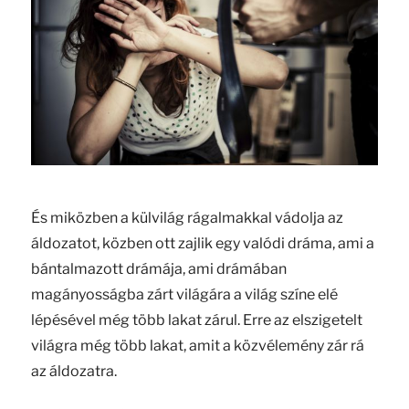
És miközben a külvilág rágalmakkal vádolja az
áldozatot, közben ott zajlik egy valódi dráma, ami a
bántalmazott drámája, ami drámában
magányosságba zárt világára a világ színe elé
lépésével még több lakat zárul. Erre az elszigetelt
világra még több lakat, amit a közvélemény zár rá
az áldozatra.