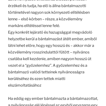
érzékeli és tudja, ha elő is állna bántalmazotti
történetével nagyon sok környezeti elítélésben
lenne – első körben – része, a közvélemény
markáns elítéléssel lenne felé.
Egy konkrét lejárató és hazugsággal megvádoló
helyzetbe kerül a bántalmazást átélt ember, amiből
látni lehet előre, hogy egy hosszú és – akkor már a
közvélemény rosszindulattól fűtött – nyilvános
csatába kell kezdenie, amiben nagyon hosszú út
vezet el a “győzelemhez”. A győzelemhez és a
bántalmazó valódi tetteinek nyilvánosságra
kerüléséhez és ezen tettek miatti
elszámoltatásához
Ha eddig egy ember bántalmazta a bántalmazottat,
a nyilvánosság elé lépéssel az egyből egyszerre egy