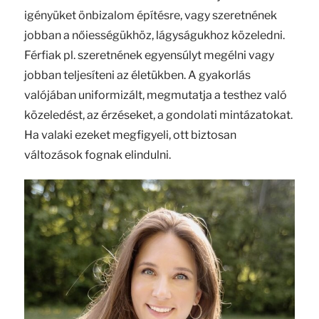
igényüket önbizalom építésre, vagy szeretnének
jobban a nőiességükhöz, lágyságukhoz közeledni.
Férfiak pl. szeretnének egyensúlyt megélni vagy
jobban teljesíteni az életükben. A gyakorlás
valójában uniformizált, megmutatja a testhez való
közeledést, az érzéseket, a gondolati mintázatokat.
Ha valaki ezeket megfigyeli, ott biztosan
változások fognak elindulni.