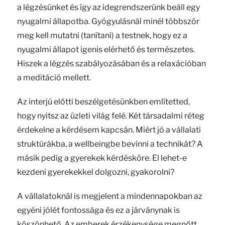
a légzésünket és így az idegrendszerünk beáll egy
nyugalmi állapotba. Gyógyulásnál minél többször
meg kell mutatni (tanítani) a testnek, hogy ez a
nyugalmi állapot igenis elérhető és természetes.
Hiszek a légzés szabályozásában és a relaxációban
a meditáció mellett.
Az interjú előtti beszélgetésünkben említetted,
hogy nyitsz az üzleti világ felé. Két társadalmi réteg
érdekelne a kérdésem kapcsán. Miért jó a vállalati
struktúrákba, a wellbeingbe bevinni a technikát? A
másik pedig a gyerekek kérdésköre. El lehet-e
kezdeni gyerekekkel dolgozni, gyakorolni?
A vállalatoknál is megjelent a mindennapokban az
egyéni jólét fontossága és ez a járványnak is
köszönhető. Az emberek érzékenysége megnőtt