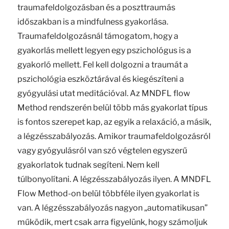
traumafeldolgozásban és a poszttraumás
időszakban is a mindfulness gyakorlása.
Traumafeldolgozásnál támogatom, hogy a
gyakorlás mellett legyen egy pszichológus is a
gyakorló mellett. Fel kell dolgozni a traumát a
pszichológia eszköztárával és kiegészíteni a
gyógyulási utat meditációval. Az MNDFL flow
Method rendszerén belül több más gyakorlat típus
is fontos szerepet kap, az egyik a relaxáció, a másik,
a légzésszabályozás. Amikor traumafeldolgozásról
vagy gyógyulásról van szó végtelen egyszerű
gyakorlatok tudnak segíteni. Nem kell
túlbonyolítani. A légzésszabályozás ilyen. A MNDFL
Flow Method-on belül többféle ilyen gyakorlat is
van. A légzésszabályozás nagyon „automatikusan”
működik, mert csak arra figyelünk, hogy számoljuk