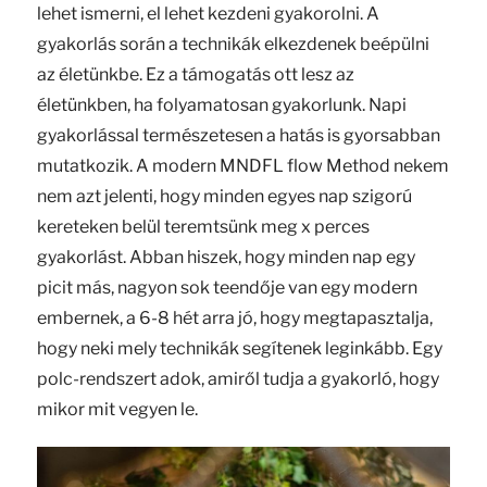
lehet ismerni, el lehet kezdeni gyakorolni. A
gyakorlás során a technikák elkezdenek beépülni
az életünkbe. Ez a támogatás ott lesz az
életünkben, ha folyamatosan gyakorlunk. Napi
gyakorlással természetesen a hatás is gyorsabban
mutatkozik. A modern MNDFL flow Method nekem
nem azt jelenti, hogy minden egyes nap szigorú
kereteken belül teremtsünk meg x perces
gyakorlást. Abban hiszek, hogy minden nap egy
picit más, nagyon sok teendője van egy modern
embernek, a 6-8 hét arra jó, hogy megtapasztalja,
hogy neki mely technikák segítenek leginkább. Egy
polc-rendszert adok, amiről tudja a gyakorló, hogy
mikor mit vegyen le.