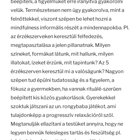
beépíteni, a figyelmüket erre irányítva gyakorolni
velük. Természetesen nem úgy gyakorolva, mint a
felnőttekkel, viszont szépen be lehet hozni a
mindfulness informális részét a mindennapokba. Pl.
az érzékszerveken keresztüli felfedezés,
megtapasztalása a jelen pillanatnak. Milyen
színeket, formákat látunk, mit hallunk, milyen
illatokat, ízeket érzünk, mit tapintunk? Az 5
érzékszerven keresztül mi a valóságunk? Nagyon
szépen tud épülni tudatosság és a figyelem, a
fókusz a gyermekben, ha vannak rituálé-szerűen
beépített kis közös gyakorlások. Gyerekekkel
szoktuk játszani az un. rongybaba játékot, ami
tulajdonképp a progresszív relaxációról szól.
Megtanulják ellazítani a testüket annyira, hogy ne
legyen bennük felesleges tartás és feszültség pl.