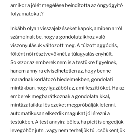
amikor a jólét megélése beindította az öngyógyító
folyamatokat?
Inkább olyan visszajelzéseket kapok, amiben arról
számolnak be, hogy a gondolataikhoz való
viszonyulásuk változott meg. A túlzott aggódás,
főként női résztvevőknél, a túlagyalás enyhült.
Sokszor az emberek nem is a testükre figyelnek,
hanem annyira elviselhetetlen az, hogy benne
maradnak korlátozó hiedelmekben, gondolati
mintákban, hogy igazából az, ami feszíti őket. Ha az
emberek megbarátkoznak a gondolataikkal,
mintázataikkal és ezeket megpróbálják letenni,
automatikusan elkezdik magukat jól érezni a
testükben. A test annyira bölcs, ha picit is engedjük
levegőhöz jutni, vagy nem terheljük túl, csökkentjük