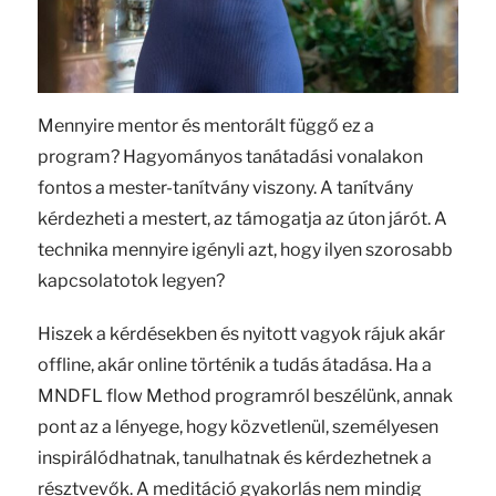
Mennyire mentor és mentorált függő ez a
program? Hagyományos tanátadási vonalakon
fontos a mester-tanítvány viszony. A tanítvány
kérdezheti a mestert, az támogatja az úton járót. A
technika mennyire igényli azt, hogy ilyen szorosabb
kapcsolatotok legyen?
Hiszek a kérdésekben és nyitott vagyok rájuk akár
offline, akár online történik a tudás átadása. Ha a
MNDFL flow Method programról beszélünk, annak
pont az a lényege, hogy közvetlenül, személyesen
inspirálódhatnak, tanulhatnak és kérdezhetnek a
résztvevők. A meditáció gyakorlás nem mindig