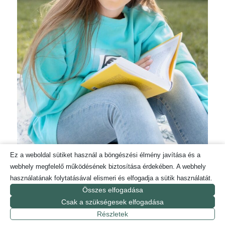
Ez a weboldal sütiket használ a böngészési élmény javítása és a
webhely megfelelő működésének biztosítása érdekében. A webhely
használatának folytatásával elismeri és elfogadja a sütik használatát.
Összes elfogadása
Csak a szükségesek elfogadása
Tanítóknál, mentoroknál és saját workshopaimon is
Részletek
látom, hogy a nők nyitottabbak, hamarabb