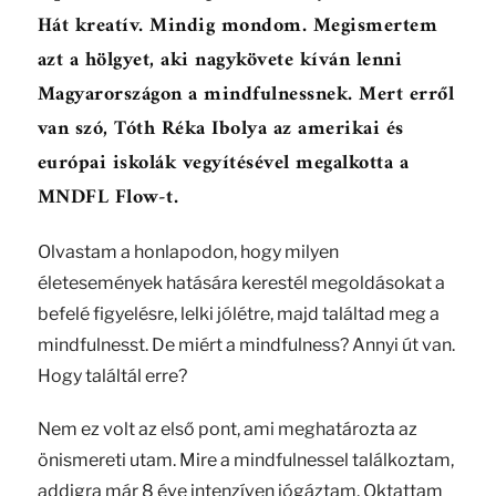
Hát kreatív. Mindig mondom. Megismertem
azt a hölgyet, aki nagykövete kíván lenni
Magyarországon a mindfulnessnek. Mert erről
van szó, Tóth Réka Ibolya az amerikai és
európai iskolák vegyítésével megalkotta a
MNDFL Flow-t.
Olvastam a honlapodon, hogy milyen
életesemények hatására kerestél megoldásokat a
befelé figyelésre, lelki jólétre, majd találtad meg a
mindfulnesst. De miért a mindfulness? Annyi út van.
Hogy találtál erre?
Nem ez volt az első pont, ami meghatározta az
önismereti utam. Mire a mindfulnessel találkoztam,
addigra már 8 éve intenzíven jógáztam. Oktattam