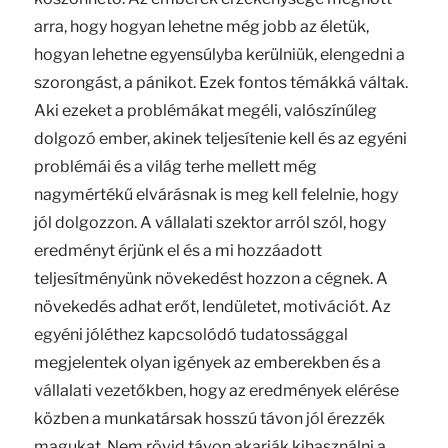
arra, hogy hogyan lehetne még jobb az életük,
hogyan lehetne egyensúlyba kerülniük, elengedni a
szorongást, a pánikot. Ezek fontos témákká váltak.
Aki ezeket a problémákat megéli, valószínűleg
dolgozó ember, akinek teljesítenie kell és az egyéni
problémái és a világ terhe mellett még
nagymértékű elvárásnak is meg kell felelnie, hogy
jól dolgozzon. A vállalati szektor arról szól, hogy
eredményt érjünk el és a mi hozzáadott
teljesítményünk növekedést hozzon a cégnek. A
növekedés adhat erőt, lendületet, motivációt. Az
egyéni jóléthez kapcsolódó tudatossággal
megjelentek olyan igények az emberekben és a
vállalati vezetőkben, hogy az eredmények elérése
közben a munkatársak hosszú távon jól érezzék
magukat. Nem rövid távon akarják kihasználni a