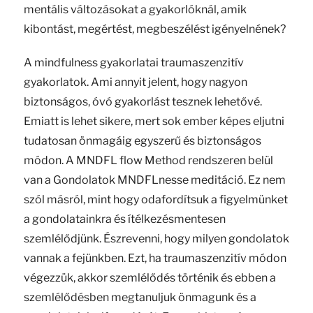
mentális változásokat a gyakorlóknál, amik
kibontást, megértést, megbeszélést igényelnének?
A mindfulness gyakorlatai traumaszenzitív
gyakorlatok. Ami annyit jelent, hogy nagyon
biztonságos, óvó gyakorlást tesznek lehetővé.
Emiatt is lehet sikere, mert sok ember képes eljutni
tudatosan önmagáig egyszerű és biztonságos
módon. A MNDFL flow Method rendszeren belül
van a Gondolatok MNDFLnesse meditáció. Ez nem
szól másról, mint hogy odafordítsuk a figyelmünket
a gondolatainkra és ítélkezésmentesen
szemlélődjünk. Észrevenni, hogy milyen gondolatok
vannak a fejünkben. Ezt, ha traumaszenzitív módon
végezzük, akkor szemlélődés történik és ebben a
szemlélődésben megtanuljuk önmagunk és a