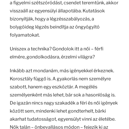
a figyelmi szétszóródást, csendet teremtünk, akkor
visszaáll az egyensúlyi állapotába. Kutatások
bizonyítják, hogy a légzésszabályozás, a
bolygóideg légzés beindítja az öngyógyító
folyamatokat.
Uniszex a technika? Gondolok itt a női – férfi
elmére, gondolkodásra, érzelmi világra?
Inkább azt mondanám, más igényekkel érkeznek.
Korosztály függő is. A gyakorlás nem személyre
szabott, hanem egy eszköztár. A megélés
személyenként más lehet, bár sok a hasonlóság is.
De igazán nincs nagy szakadék a féri és női igények
között sem, mindenki lehet gondterhelt, bárki
akarhat tudatosságot, egyensúlyt vinni az életébe.
Nők talán – önbevallásos módon – fejezik ki az