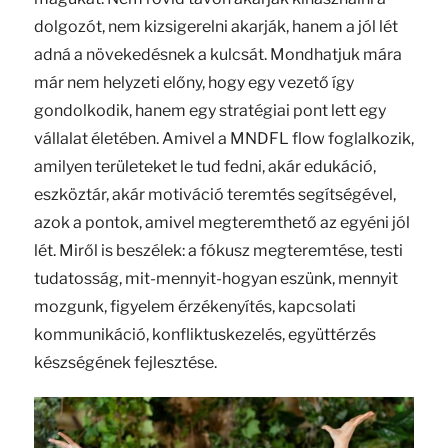
dolgozót, nem kizsigerelni akarják, hanem a jól lét
adná a növekedésnek a kulcsát. Mondhatjuk mára
már nem helyzeti előny, hogy egy vezető így
gondolkodik, hanem egy stratégiai pont lett egy
vállalat életében. Amivel a MNDFL flow foglalkozik,
amilyen területeket le tud fedni, akár edukáció,
eszköztár, akár motiváció teremtés segítségével,
azok a pontok, amivel megteremthető az egyéni jól
lét. Miről is beszélek: a fókusz megteremtése, testi
tudatosság, mit-mennyit-hogyan eszünk, mennyit
mozgunk, figyelem érzékenyítés, kapcsolati
kommunikáció, konfliktuskezelés, együttérzés
készségének fejlesztése.