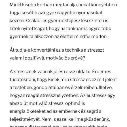
Minél kisebb korban megtanulja, annál könnyebben
fogja később az egyre nagyobb nyomásokat
kezelni. Családi és gyermekfejlesztési szinten is
látok nyitottságot, hogy hazánkban is egyre több
gyermek találkozzon az élettel mindful módon.
Át tudja-e konvertálni ez a technika a stresszt
valami pozitívvá, motivációs erővé?
A stressznek vannak jó és rossz oldalai. Érdemes
tudatosítani, hogy kinek mi a stressz és ez mit jelent
a testében, gondolataiban és érzelmeiben. Illetve,
hogyan reagál stresszhelyzetben. Az eustressz egy
abszolút motiváló stressz, optimális
energialöketeket ad az embernek és segíti a
teljesítményét. Nem is ezzel kell megküzdenünk,