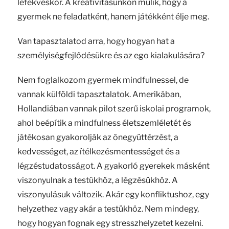
lefekvéskor. A kreativitásunkon múlik, hogy a
gyermek ne feladatként, hanem játékként élje meg.
Van tapasztalatod arra, hogy hogyan hat a
személyiségfejlődésükre és az ego kialakulására?
Nem foglalkozom gyermek mindfulnessel, de
vannak külföldi tapasztalatok. Amerikában,
Hollandiában vannak pilot szerű iskolai programok,
ahol beépítik a mindfulness életszemléletét és
játékosan gyakorolják az önegyüttérzést, a
kedvességet, az ítélkezésmentességet és a
légzéstudatosságot. A gyakorló gyerekek másként
viszonyulnak a testükhöz, a légzésükhöz. A
viszonyulásuk változik. Akár egy konfliktushoz, egy
helyzethez vagy akár a testükhöz. Nem mindegy,
hogy hogyan fognak egy stresszhelyzetet kezelni.