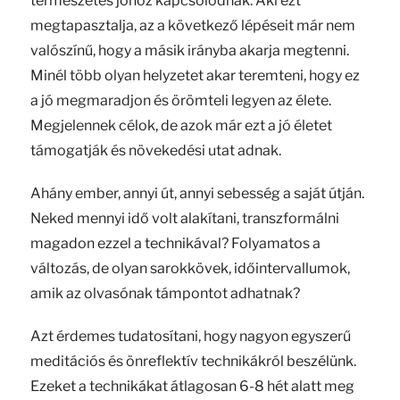
természetes jóhoz kapcsolódnak. Aki ezt
megtapasztalja, az a következő lépéseit már nem
valószínű, hogy a másik irányba akarja megtenni.
Minél több olyan helyzetet akar teremteni, hogy ez
a jó megmaradjon és örömteli legyen az élete.
Megjelennek célok, de azok már ezt a jó életet
támogatják és növekedési utat adnak.
Ahány ember, annyi út, annyi sebesség a saját útján.
Neked mennyi idő volt alakítani, transzformálni
magadon ezzel a technikával? Folyamatos a
változás, de olyan sarokkövek, időintervallumok,
amik az olvasónak támpontot adhatnak?
Azt érdemes tudatosítani, hogy nagyon egyszerű
meditációs és önreflektív technikákról beszélünk.
Ezeket a technikákat átlagosan 6-8 hét alatt meg