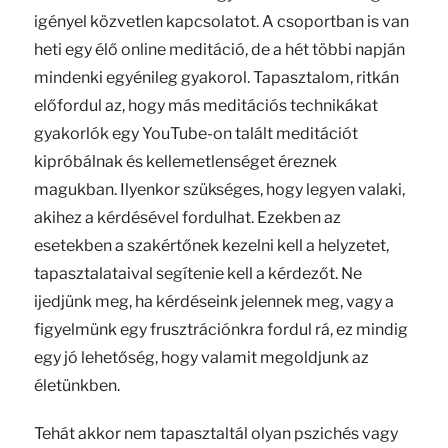
igényel közvetlen kapcsolatot. A csoportban is van
heti egy élő online meditáció, de a hét többi napján
mindenki egyénileg gyakorol. Tapasztalom, ritkán
előfordul az, hogy más meditációs technikákat
gyakorlók egy YouTube-on talált meditációt
kipróbálnak és kellemetlenséget éreznek
magukban. Ilyenkor szükséges, hogy legyen valaki,
akihez a kérdésével fordulhat. Ezekben az
esetekben a szakértőnek kezelni kell a helyzetet,
tapasztalataival segítenie kell a kérdezőt. Ne
ijedjünk meg, ha kérdéseink jelennek meg, vagy a
figyelmünk egy frusztrációnkra fordul rá, ez mindig
egy jó lehetőség, hogy valamit megoldjunk az
életünkben.
Tehát akkor nem tapasztaltál olyan pszichés vagy