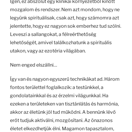
Igen, ez abszolút egy klinikai környezetből kinőtt
mozgalom és rendszer. Nem azt mondom, hogy ne
legyünk spirituálisak, csak azt, hogy számomra azt
jelentette, hogy ez nagyon sok emberhez tud szólni.
Leveszi a sallangokat, a félreérthetőség
lehetőségét, amivel találkozhatunk a spirituális
utakon, vagy az ezotéria világában.
Nem enged elszállni…
Így van és nagyon egyszerű technikákat ad. Három
fontos területtel foglalkozik: a testünkkel, a
gondolatainkkal és az érzelmi világunkkal. Ha
ezeken a területeken van tisztánlátás és harmónia,
akkor az életünk jól tud működni. A bennünk lévő
erőt tudjuk aktiválni, mozgósítani. Az önazonos
életet elkezdhetjük élni. Magamon tapasztalom,