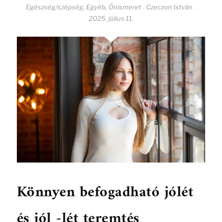
Egészség/szépség
,
Egyéb
,
Önismeret
Czeczon István
-
-
2025. július 11.
Könnyen befogadható jólét
és jól -lét teremtés