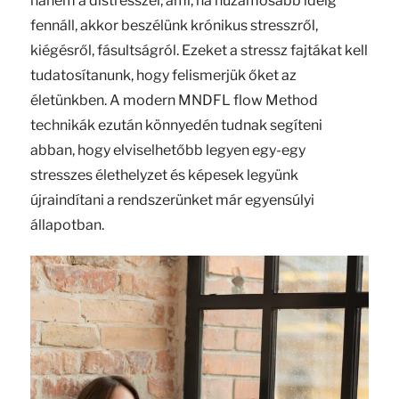
hanem a distresszel, ami, ha huzamosabb ideig
fennáll, akkor beszélünk krónikus stresszről,
kiégésről, fásultságról. Ezeket a stressz fajtákat kell
tudatosítanunk, hogy felismerjük őket az
életünkben. A modern MNDFL flow Method
technikák ezután könnyedén tudnak segíteni
abban, hogy elviselhetőbb legyen egy-egy
stresszes élethelyzet és képesek legyünk
újraindítani a rendszerünket már egyensúlyi
állapotban.