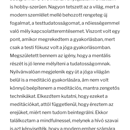
is hobby-szerűen. Nagyon tetszett az a világ, mert a
modern szemlélet mellé behozott rengeteg új
fogalmat, a testtudatosságomat, a nőiességemmel
való mély kapcsolatteremtésemet. Viszont volt egy
pont, amikor megrekedtem a gyakorlásban, mert
csak a testi fókusz volt a jóga gyakorlásomban.
Megszületett bennem az igény, hogy a mentális
részét is jó lenne mélyíteni a tudatosságomnak.
Nyilvánvalóan megjelenik egy út a jóga világán
belül is a meditáció gyakorlására, ám nem volt
könnyű beépítenem a meditációs, mantra zengetős
technikákat. Elkezdtem kutatni, hogy ezeket a
meditációkat, attól függetlenül, hogy éreztem az
erejüket, miért nem tudom beintegrálni. Ekkor
találkoztam a mindfulnessel, melynek a hívó szavai
is azt képviselték, hogy a modern ember számára