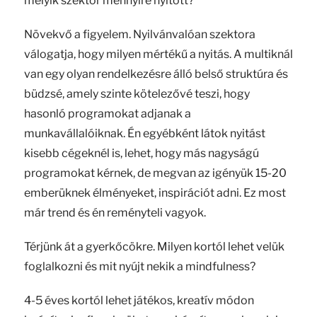
melyik szektor mennyire nyitott?
Növekvő a figyelem. Nyilvánvalóan szektora
válogatja, hogy milyen mértékű a nyitás. A multiknál
van egy olyan rendelkezésre álló belső struktúra és
büdzsé, amely szinte kötelezővé teszi, hogy
hasonló programokat adjanak a
munkavállalóiknak. Én egyébként látok nyitást
kisebb cégeknél is, lehet, hogy más nagyságú
programokat kérnek, de megvan az igényük 15-20
emberüknek élményeket, inspirációt adni. Ez most
már trend és én reményteli vagyok.
Térjünk át a gyerkőcökre. Milyen kortól lehet velük
foglalkozni és mit nyújt nekik a mindfulness?
4-5 éves kortól lehet játékos, kreatív módon