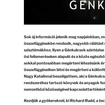
Sok új információ jelenik meg napjainkban, 
összefüggésekbe rendezik, nagyobb rálátást 
szisztémákhoz. Ilyen a Génkulcsok szintézise 
ősi felismeréseken alapuló és a közös egészbő
sokkal pontosabban megérteni létezésünk ért
összefüggéseiben látni és megérteni a különf
Nagy Katalinnal beszélgettem, aki a Génkul
rendszeréhez tartozó könyvek és anyagok ford
nemzetközi közösségével kapcsolattartóként
Kezdjük a gyökereknél, ki Richard Rudd, a t