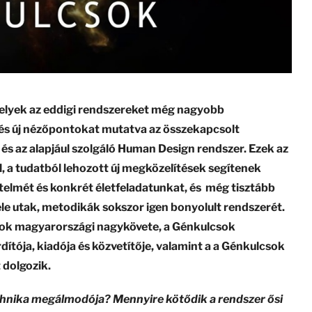
melyek az eddigi rendszereket még nagyobb
és új nézőpontokat mutatva az összekapcsolt
és az alapjául szolgáló Human Design rendszer. Ezek az
l, a tudatból lehozott új megközelítések segítenek
elmét és konkrét életfeladatunkat, és még tisztább
éle utak, metodikák sokszor igen bonyolult rendszerét.
csok magyarországi nagykövete, a Génkulcsok
ítója, kiadója és közvetítője, valamint a a Génkulcsok
 dolgozik.
echnika megálmodója? Mennyire kötődik a rendszer ősi