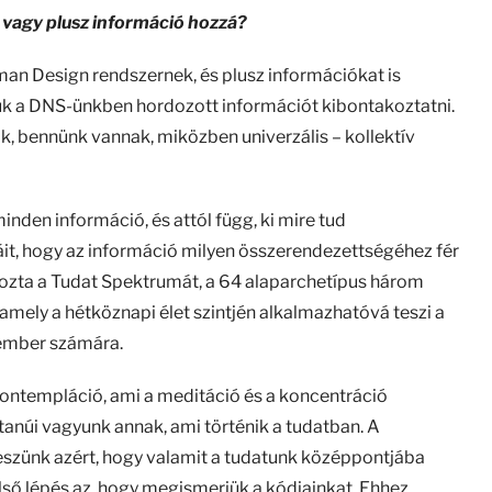
vagy plusz információ hozzá?
n Design rendszernek, és plusz információkat is
uk a DNS-ünkben hordozott információt kibontakoztatni.
, bennünk vannak, miközben univerzális – kollektív
nden információ, és attól függ, ki mire tud
náit, hogy az információ milyen összerendezettségéhez fér
ozta a Tudat Spektrumát, a 64 alaparchetípus három
 amely a hétköznapi élet szintjén alkalmazhatóvá teszi a
ember számára.
ntempláció, ami a meditáció és a koncentráció
núi vagyunk annak, ami történik a tudatban. A
eszünk azért, hogy valamit a tudatunk középpontjába
lső lépés az, hogy megismerjük a kódjainkat. Ehhez