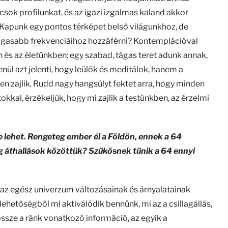
csok profilunkat, és az igazi izgalmas kaland akkor
. Kapunk egy pontos térképet belső világunkhoz, de
agasabb frekvenciáihoz hozzáférni? Kontemplációval
s az életünkben: egy szabad, tágas teret adunk annak,
nül azt jelenti, hogy leülök és meditálok, hanem a
 zajlik. Rudd nagy hangsúlyt fektet arra, hogy minden
kkal, érzékeljük, hogy mi zajlik a testünkben, az érzelmi
e lehet. Rengeteg ember él a Földön, ennek a 64
g áthallások közöttük? Szűkösnek tűnik a 64 ennyi
 az egész univerzum változásainak és árnyalatainak
lehetőségből mi aktiválódik bennünk, mi az a csillagállás,
ssze a ránk vonatkozó információ, az egyik a