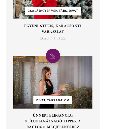
CSALÁD/GYERMEK/TÁRS, DIVAT
EGYÉNI STÍLUS, KARÁCSONYI
VARÁZSLAT
2026. május 22.
DIVAT, TÁRSADALOM
ÜNNEPI ELEGANCIA:
STÍLUSTANÁCSADÓ TIPPEK A
RAGYOGÓ MEGJELENÉSHEZ