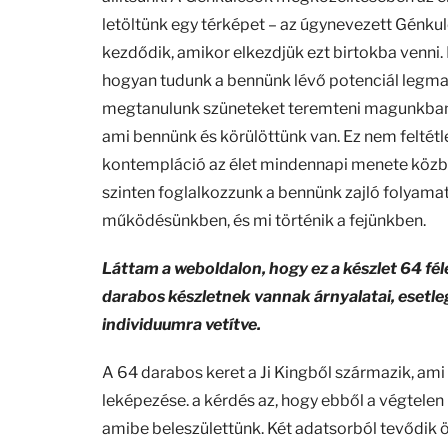
letöltünk egy térképet – az úgynevezett Génkul
kezdődik, amikor elkezdjük ezt birtokba venni
hogyan tudunk a bennünk lévő potenciál legm
megtanulunk szüneteket teremteni magunkban é
ami bennünk és körülöttünk van. Ez nem feltétle
kontempláció az élet mindennapi menete közben
szinten foglalkozzunk a bennünk zajló folyamato
működésünkben, és mi történik a fejünkben.
Láttam a weboldalon, hogy ez a készlet 64 fél
darabos készletnek vannak árnyalatai, esetle
individuumra vetítve.
A 64 darabos keret a Ji Kingből származik, ami
leképezése. a kérdés az, hogy ebből a végtelen 
amibe beleszülettünk. Két adatsorból tevődik ö