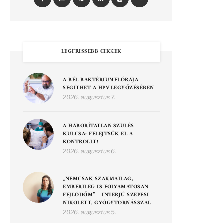
LEGFRISSEBB CIKKEK
A BÉL BAKTÉRIUMFLÓRÁJA
SEGÍTHET A HPV LEGYŐZÉSÉBEN –
2026. augusztus 7.
A HÁBORÍTATLAN SZÜLÉS
KULCSA: FELEJTSÜK EL A
KONTROLLT!
2026. augusztus 6.
„NEMCSAK SZAKMAILAG,
EMBERILEG IS FOLYAMATOSAN
FEJLŐDŐM” – INTERJÚ SZEPESI
NIKOLETT, GYÓGYTORNÁSSZAL
2026. augusztus 5.