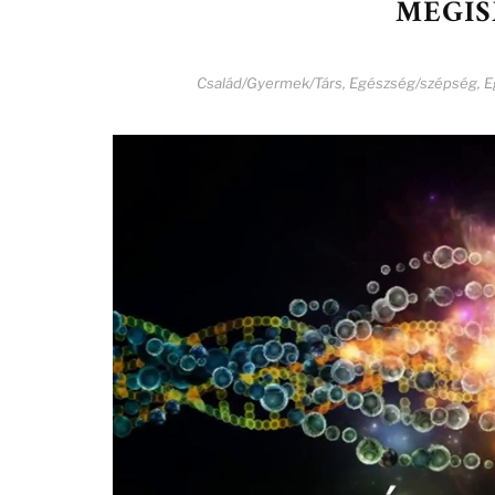
MEGI
Család/Gyermek/Társ
,
Egészség/szépség
,
E