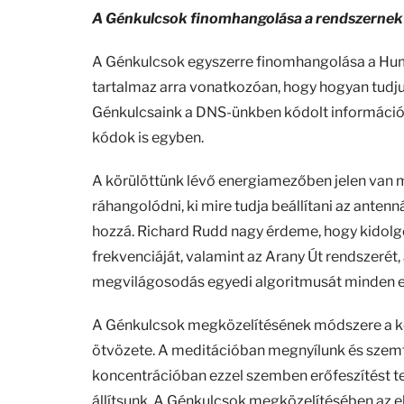
A Génkulcsok finomhangolása a rendszernek 
A Génkulcsok egyszerre finomhangolása a Huma
tartalmaz arra vonatkozóan, hogy hogyan tudj
Génkulcsaink a DNS-ünkben kódolt információk
kódok is egyben.
A körülöttünk lévő energiamezőben jelen van mi
ráhangolódni, ki mire tudja beállítani az anten
hozzá. Richard Rudd nagy érdeme, hogy kidolg
frekvenciáját, valamint az Arany Út rendszerét,
megvilágosodás egyedi algoritmusát minden 
A Génkulcsok megközelítésének módszere a ko
ötvözete. A meditációban megnyílunk és szemta
koncentrációban ezzel szemben erőfeszítést t
állítsunk. A Génkulcsok megközelítésében az e