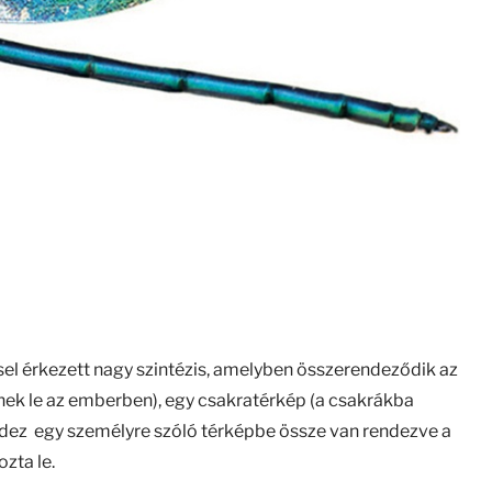
el érkezett nagy szintézis, amelyben összerendeződik az
ek le az emberben), egy csakratérkép (a csakrákba
indez egy személyre szóló térképbe össze van rendezve a
ozta le.