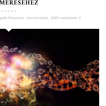
SMERÉSÉHEZ
gyéb
,
Önismeret
Czeczon István
2025. szeptember 3.
-
-