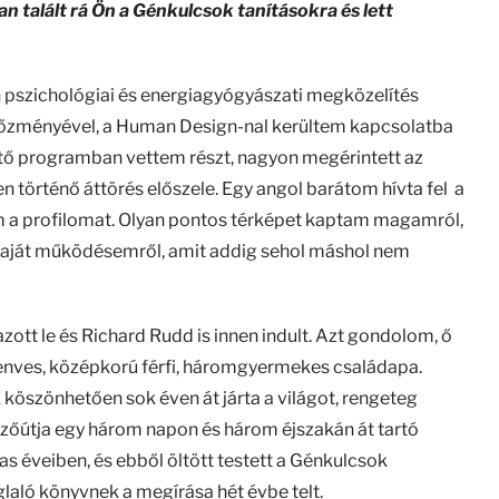
 talált rá Ön a Génkulcsok tanításokra és lett
 pszichológiai és energiagyógyászati megközelítés
előzményével, a Human Design-nal kerültem kapcsolatba
tő programban vettem részt, nagyon megérintett az
 történő áttörés előszele. Egy angol barátom hívta fel a
m a profilomat. Olyan pontos térképet kaptam magamról,
 saját működésemről, amit addig sehol máshol nem
tt le és Richard Rudd is innen indult. Azt gondolom, ő
zenves, középkorú férfi, háromgyermekes családapa.
köszönhetően sok éven át járta a világot, rengeteg
dezőútja egy három napon és három éjszakán át tartó
as éveiben, és ebből öltött testett a Génkulcsok
laló könyvnek a megírása hét évbe telt.