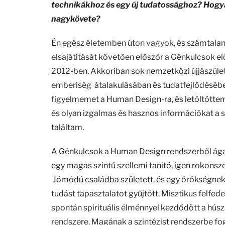
technikákhoz és egy új tudatossághoz? Hogyan
nagykövete?
Én egész életemben úton vagyok, és számtalan
elsajátítását követően először a Génkulcsok 
2012-ben. Akkoriban sok nemzetközi újjászüle
emberiség átalakulásában és tudatfejlődésében
figyelmemet a Human Design-ra, és letöltötte
és olyan izgalmas és hasznos információkat a
találtam.
A Génkulcsok a Human Design rendszerből ágazo
egy magas szintű szellemi tanító, igen rokons
Jómódú családba született, és egy örökségnek 
tudást tapasztalatot gyűjtött. Misztikus felfe
spontán spirituális élménnyel kezdődött a húsz
rendszere. Magának a szintézist rendszerbe fog