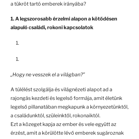
a tükröt tartó emberek irányába?
1. A legszorosabb érzelmi alapon a kötődésen
alapuló családi, rokoni kapcsolatok
„Hogy ne vesszek el a világban?”
A túlélést szolgálja és világnézeti alapot ad a
rajongás kezdeti és legelső formája, amit életünk
legelső pillanatában megkapunk a környezetünktől,
a családunktól, szüleinktől, rokonaiktól.
Ezt a közeget kapja az ember és vele együtt az
érzést, amit a körülötte lévő emberek sugároznak