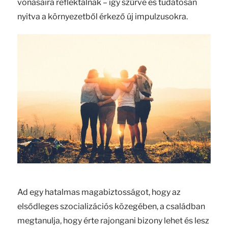
vonásaira reflektálnak – így szűrve és tudatosan
nyitva a környezetből érkező új impulzusokra.
Ad egy hatalmas magabiztosságot, hogy az
elsődleges szocializációs közegében, a családban
megtanulja, hogy érte rajongani bizony lehet és lesz