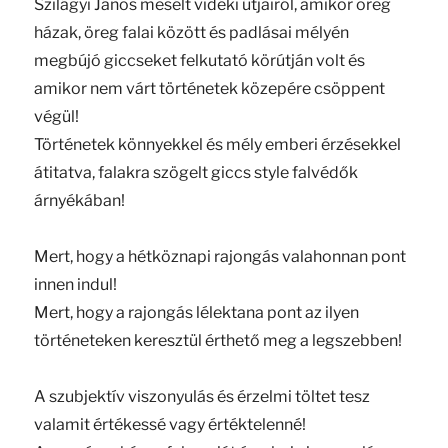
Szilágyi János mesélt vidéki útjairól, amikor öreg
házak, öreg falai között és padlásai mélyén
megbújó giccseket felkutató körútján volt és
amikor nem várt történetek közepére csöppent
végül!
Történetek könnyekkel és mély emberi érzésekkel
átitatva, falakra szögelt giccs style falvédők
árnyékában!
Mert, hogy a hétköznapi rajongás valahonnan pont
innen indul!
Mert, hogy a rajongás lélektana pont az ilyen
történeteken keresztül érthető meg a legszebben!
A szubjektív viszonyulás és érzelmi töltet tesz
valamit értékessé vagy értéktelenné!