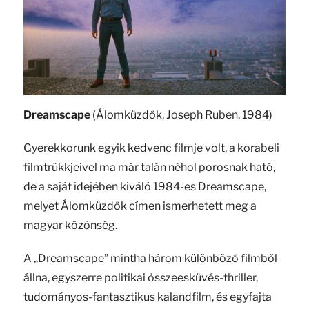
Dreamscape
(Álomküzdők, Joseph Ruben, 1984)
Gyerekkorunk egyik kedvenc filmje volt, a korabeli
filmtrükkjeivel ma már talán néhol porosnak ható,
de a saját idejében kiváló 1984-es Dreamscape,
melyet Álomküzdők címen ismerhetett meg a
magyar közönség.
A „Dreamscape” mintha három különböző filmből
állna, egyszerre politikai összeesküvés-thriller,
tudományos-fantasztikus kalandfilm, és egyfajta