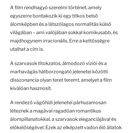
A film rendhagyó szerelmi történet, amely
egyszerre bontakozik ki egy titkos belső
álomképben és a látszólagos normalitás külső
világában – ami valójában sokkal komikusabb, és
majdhogynem irracionális. Erre a kettősségre
utalhat a cím is.
A szarvasok titokzatos, álmodozó víziói és a
marhavágás hátborzongató jelenetei közötti
disszonancia olyan teret teremt, amelyet a film
kiválóan hasznosít.
A rendező vágóhídi jelenetei párhuzamosan
léteznek a magával ragadóan romantikus
álompillanatokkal, a szarvasok eleganciájával és
előkelőségével. Ezek az elképzelt vadon élő állatok