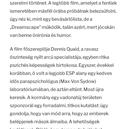
szerelmi történet. A legtöbb film, amelyet a fentiek
ismeretében másfél órába próbálnak belezsúfolni,
úgy néz ki, mint egy bevásárlólista, de a
„Dreamscape” működik, talán azért, mert jócskán
van benne önirónia és humor.
A film főszereplője Dennis Quaid, a ravasz
őszinteség nyílt arcú specialistája, egyben ritka
pszichés képességek birtokosa. Egyszer, évekkel
korábban, ő volt a legjobb ESP alany egy kedves
idős parapszichológus (Max Von Sydow)
laboratóriumában, de aztán eltűnt. Most újra
keresik. A kormány egy vadonatúj területen
szponzorál egy forradalmi, titkos kutatást: úgy
gondolja, hogy van mód arra, hogy az emberek
belépjenek mások álmaiba. A lehetőségek