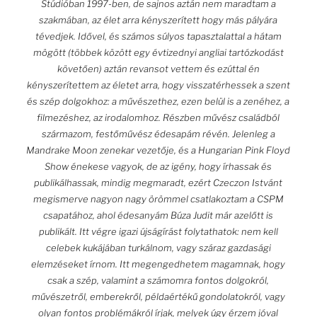
Stúdióban 1997-ben, de sajnos aztán nem maradtam a
szakmában, az élet arra kényszerített hogy más pályára
tévedjek. Idővel, és számos súlyos tapasztalattal a hátam
mögött (többek között egy évtizednyi angliai tartózkodást
követően) aztán revansot vettem és ezúttal én
kényszerítettem az életet arra, hogy visszatérhessek a szent
és szép dolgokhoz: a művészethez, ezen belül is a zenéhez, a
filmezéshez, az irodalomhoz. Részben művész családból
származom, festőművész édesapám révén. Jelenleg a
Mandrake Moon zenekar vezetője, és a Hungarian Pink Floyd
Show énekese vagyok, de az igény, hogy írhassak és
publikálhassak, mindig megmaradt, ezért Czeczon Istvánt
megismerve nagyon nagy örömmel csatlakoztam a CSPM
csapatához, ahol édesanyám Búza Judit már azelőtt is
publikált. Itt végre igazi újságírást folytathatok: nem kell
celebek kukájában turkálnom, vagy száraz gazdasági
elemzéseket írnom. Itt megengedhetem magamnak, hogy
csak a szép, valamint a számomra fontos dolgokról,
művészetről, emberekről, példaértékű gondolatokról, vagy
olyan fontos problémákról írjak, melyek úgy érzem jóval