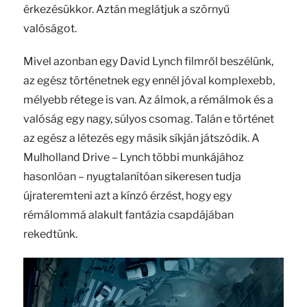
érkezésükkor. Aztán meglátjuk a szörnyű
valóságot.
Mivel azonban egy David Lynch filmről beszélünk,
az egész történetnek egy ennél jóval komplexebb,
mélyebb rétege is van. Az álmok, a rémálmok és a
valóság egy nagy, súlyos csomag. Talán e történet
az egész a létezés egy másik síkján játszódik. A
Mulholland Drive – Lynch többi munkájához
hasonlóan – nyugtalanítóan sikeresen tudja
újrateremteni azt a kínzó érzést, hogy egy
rémálommá alakult fantázia csapdájában
rekedtünk.