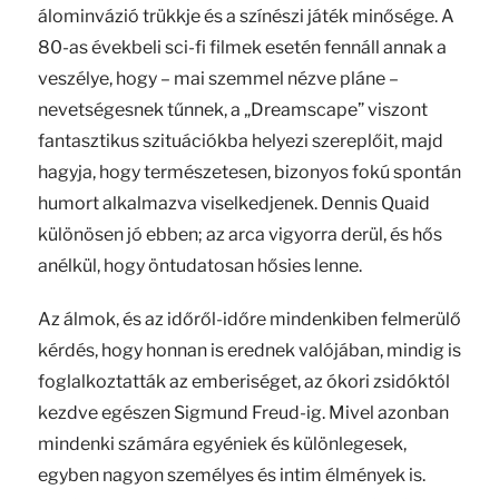
álominvázió trükkje és a színészi játék minősége. A
80-as évekbeli sci-fi filmek esetén fennáll annak a
veszélye, hogy – mai szemmel nézve pláne –
nevetségesnek tűnnek, a „Dreamscape” viszont
fantasztikus szituációkba helyezi szereplőit, majd
hagyja, hogy természetesen, bizonyos fokú spontán
humort alkalmazva viselkedjenek. Dennis Quaid
különösen jó ebben; az arca vigyorra derül, és hős
anélkül, hogy öntudatosan hősies lenne.
Az álmok, és az időről-időre mindenkiben felmerülő
kérdés, hogy honnan is erednek valójában, mindig is
foglalkoztatták az emberiséget, az ókori zsidóktól
kezdve egészen Sigmund Freud-ig. Mivel azonban
mindenki számára egyéniek és különlegesek,
egyben nagyon személyes és intim élmények is.