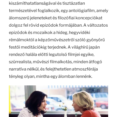
kiszámíthatatlanságával és tisztázatlan
természetével foglalkozik, egy antológiafilm, amely
álomszerű jeleneteket és filozófiai koncepciókat
dolgoz fel rövid epizódok formájában. A változatos
epizódok és mozaikok a hideg, hegyvidéki
rémálmoktól a képzőművészetről szóló gyönyörű
festői meditációkig terjednek. A világhírű japán
rendező halála előtti legutolsó filmjei egyike,
szürrealista, művészi filmalkotás, minden átfogó
narratíva nélkül, és felejthetetlen atmoszférája
tényleg olyan, mintha egy álomban lennénk.