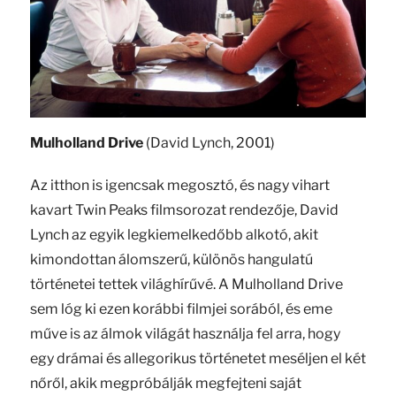
Mulholland Drive
(David Lynch, 2001)
Az itthon is igencsak megosztó, és nagy vihart
kavart Twin Peaks filmsorozat rendezője, David
Lynch az egyik legkiemelkedőbb alkotó, akit
kimondottan álomszerű, különös hangulatú
történetei tettek világhírűvé. A Mulholland Drive
sem lóg ki ezen korábbi filmjei sorából, és eme
műve is az álmok világát használja fel arra, hogy
egy drámai és allegorikus történetet meséljen el két
nőről, akik megpróbálják megfejteni saját