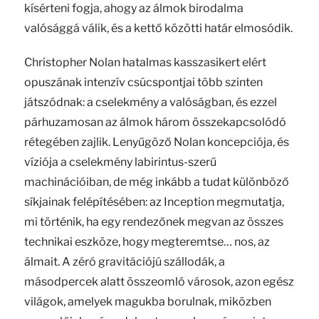
kísérteni fogja, ahogy az álmok birodalma
valósággá válik, és a kettő közötti határ elmosódik.
Christopher Nolan hatalmas kasszasikert elért
opuszának intenzív csúcspontjai több szinten
játszódnak: a cselekmény a valóságban, és ezzel
párhuzamosan az álmok három összekapcsolódó
rétegében zajlik. Lenyűgöző Nolan koncepciója, és
víziója a cselekmény labirintus-szerű
machinációiban, de még inkább a tudat különböző
síkjainak felépítésében: az Inception megmutatja,
mi történik, ha egy rendezőnek megvan az összes
technikai eszköze, hogy megteremtse… nos, az
álmait. A zéró gravitációjú szállodák, a
másodpercek alatt összeomló városok, azon egész
világok, amelyek magukba borulnak, miközben