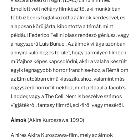
vissza a Dead of Night (1945) című filmmel.
Emellett volt néhány filmkészítő, aki munkáiban
több ízben is foglalkozott az álmok kérdésével, és
alaposan körüljárta, kibontotta a témát, mint
például Federico Fellini olasz rendező géniusz, vagy
a nagyszerű Luis Buñuel. Az álmok világa azonban
annyira különleges terület, hogy bármilyen filmbeli
műfajhoz képes kapcsolódni, akár a valaha készült
egyik legnagyobb horror franchise-hoz, a Rémálom
az Elm utcában című klasszikushoz, valamint más
nagyszerű horrorfilmekhez, mint például a Jacob’s
Ladder, vagy a The Cell. Nem is beszélve számos
vígjátékról, fantasy filmről, sci-firől vagy meséről.
Álmok
(Akira Kuroszawa, 1990)
A híres Akira Kuroszawa-film, mely az álmok