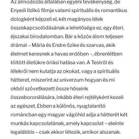
Az álmodozás általában egyéni tevékenység, de
Enyedi Ildikó filmje valami spirituális és romantikus
dologként képzeli el, két magányos lélek
összekapcsolódásának a lehetősége ez, egy éteri,
éjszakai birodalomban. Bár a közös álom teljesen
drámai – Mária és Endre őzike és szarvas, akik
élelmet keresnek a havas erdőben –, ébrenlétben
töltött életükre óriási hatása van. A Testről és
lélekről nem kutatja az okokat, vagy a spirituális
hátteret, miszerint az univerzum hogyan és mi
okból szövetkezett össze hőseink
összeboronálására, inkább éteri rejtélyként kezeli
az egészet. Ebben a különös, nyugtalanító
románcban egy magyar vágóhíd adja a hátterét két
munkás kapcsolatának, amely kapcsolat – eleinte
legalábbis – csak akkor létezik, amikor alszanak.