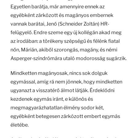
Egyetlen barátja, már amennyire ennek az
egyébként zárkózott és magányos embernek
vannak barátai, Jenő (Schneider Zoltán) HR-
felügyelő. Endre szeme egy új kollégán akad meg
az irodában: a törékeny szépségű és félénk fiatal
nőn, Márián, akiből szorongás, magány, és némi
Asperger-szindrómára utaló modorosság sugárzik.
Mindketten magányosak, nincs sok dolguk
egymással, amíg rá nem jönnek, hogy mindketten
ugyanazt a visszatérő álmot látják. Érdeklődni
kezdenek egymás iránt, e különös és
megmagyarázhatatlan élmény sodor két,
egyébként betegesen zárkózott embert egymás
életébe.