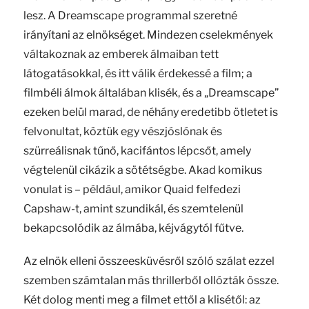
lesz. A Dreamscape programmal szeretné
irányítani az elnökséget. Mindezen cselekmények
váltakoznak az emberek álmaiban tett
látogatásokkal, és itt válik érdekessé a film; a
filmbéli álmok általában klisék, és a „Dreamscape”
ezeken belül marad, de néhány eredetibb ötletet is
felvonultat, köztük egy vészjóslónak és
szürreálisnak tűnő, kacifántos lépcsőt, amely
végtelenül cikázik a sötétségbe. Akad komikus
vonulat is – például, amikor Quaid felfedezi
Capshaw-t, amint szundikál, és szemtelenül
bekapcsolódik az álmába, kéjvágytól fűtve.
Az elnök elleni összeesküvésről szóló szálat ezzel
szemben számtalan más thrillerből ollózták össze.
Két dolog menti meg a filmet ettől a klisétől: az