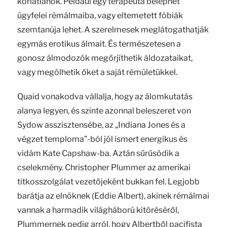
korlátlanok. Például egy terapeuta beléphet
ügyfelei rémálmaiba, vagy eltemetett fóbiák
szemtanúja lehet. A szerelmesek meglátogathatják
egymás erotikus álmait. És természetesen a
gonosz álmodozók megőrjíthetik áldozataikat,
vagy megölhetik őket a saját rémületükkel.
Quaid vonakodva vállalja, hogy az álomkutatás
alanya legyen, és szinte azonnal beleszeret von
Sydow asszisztensébe, az „Indiana Jones és a
végzet temploma”-ból jól ismert energikus és
vidám Kate Capshaw-ba. Aztán sűrűsödik a
cselekmény. Christopher Plummer az amerikai
titkosszolgálat vezetőjeként bukkan fel. Legjobb
barátja az elnöknek (Eddie Albert), akinek rémálmai
vannak a harmadik világháború kitöréséről,
Plummernek pedig arról, hogy Albertből pacifista