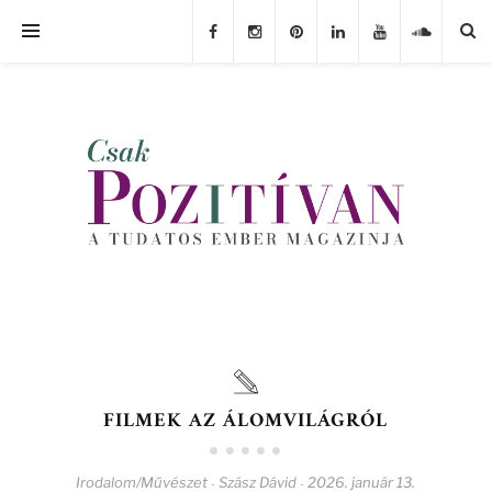
FILMEK AZ ÁLOMVILÁGRÓL
Irodalom/Művészet
Szász Dávid
2026. január 13.
-
-