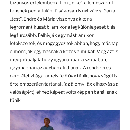
bizonyos értelemben a film „lelke”, a lemészárolt
tehenek pedig talán túlságosan is nyilvánvalóan a
„test”. Endre és Mária viszonya akkor a
legromantikusabb, amikor a legkülönlegesebb és
legfurcsább. Felhívják egymást, amikor
lefekszenek, és megegyeznek abban, hogy másnap
elmondják egymásnak a közös álmukat. Még azt is
megpróbálják, hogy ugyanabban a szobában,
ugyanabban az ágyban aludjanak. A rendszeres
nemi élet világa, amely felé úgy tűnik, hogy végül is
értelemszerűen tartanak (az álomvilág elhagyása a
valóságért), ehhez képest voltaképpen banálisnak
tűnik.