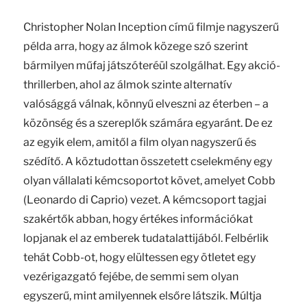
Christopher Nolan Inception című filmje nagyszerű
példa arra, hogy az álmok közege szó szerint
bármilyen műfaj játszóteréül szolgálhat. Egy akció-
thrillerben, ahol az álmok szinte alternatív
valósággá válnak, könnyű elveszni az éterben – a
közönség és a szereplők számára egyaránt. De ez
az egyik elem, amitől a film olyan nagyszerű és
szédítő. A köztudottan összetett cselekmény egy
olyan vállalati kémcsoportot követ, amelyet Cobb
(Leonardo di Caprio) vezet. A kémcsoport tagjai
szakértők abban, hogy értékes információkat
lopjanak el az emberek tudatalattijából. Felbérlik
tehát Cobb-ot, hogy elültessen egy ötletet egy
vezérigazgató fejébe, de semmi sem olyan
egyszerű, mint amilyennek elsőre látszik. Múltja