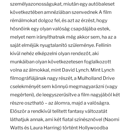
személyazonosságukat, miután egy autóbaleset
következtében amnéziában szenvednek A film
rémálmokat dolgoz fel, és azt az érzést, hogy
hősnőink egy olyan valóság csapdájába estek,
melyet nem irányíthatnak még akkor sem, ha az a
saját elméjük nyugtalanító szüleménye. Fellinin
kívül nehéz elképzelni olyan rendezőt, aki
munkáiban olyan következetesen foglalkozott
volna az álmokkal, mint David Lynch. Mint Lynch
filmográfiájának nagy részét, a Mulholland Drive
cselekményét sem könnyű megmagyarázni (vagy
megérteni), de leegyszerűsítve a film nagyjából két
részre osztható – az álomra, majd a valóságra.
Először a rendkívül telített fantasy változatát
láthatjuk annak, ami két fiatal színésznővel (Naomi
Watts és Laura Harring) történt Hollywoodba