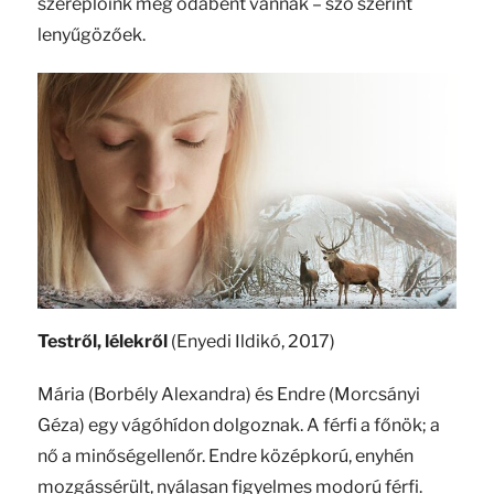
szereplőink még odabent vannak – szó szerint
lenyűgözőek.
Testről, lélekről
(Enyedi Ildikó, 2017)
Mária (Borbély Alexandra) és Endre (Morcsányi
Géza) egy vágóhídon dolgoznak. A férfi a főnök; a
nő a minőségellenőr. Endre középkorú, enyhén
mozgássérült, nyálasan figyelmes modorú férfi.