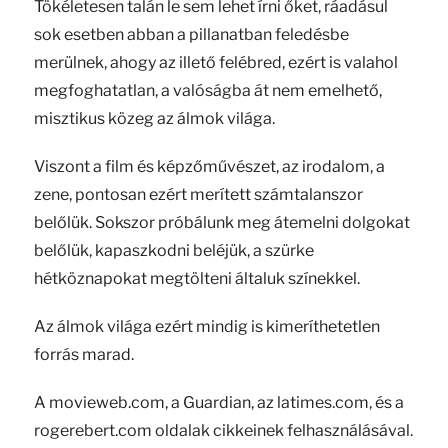
Tökéletesen talán le sem lehet írni őket, ráadásul
sok esetben abban a pillanatban feledésbe
merülnek, ahogy az illető felébred, ezért is valahol
megfoghatatlan, a valóságba át nem emelhető,
misztikus közeg az álmok világa.
Viszont a film és képzőművészet, az irodalom, a
zene, pontosan ezért merített számtalanszor
belőlük. Sokszor próbálunk meg átemelni dolgokat
belőlük, kapaszkodni beléjük, a szürke
hétköznapokat megtölteni általuk színekkel.
Az álmok világa ezért mindig is kimeríthetetlen
forrás marad.
A movieweb.com, a Guardian, az latimes.com, és a
rogerebert.com oldalak cikkeinek felhasználásával.