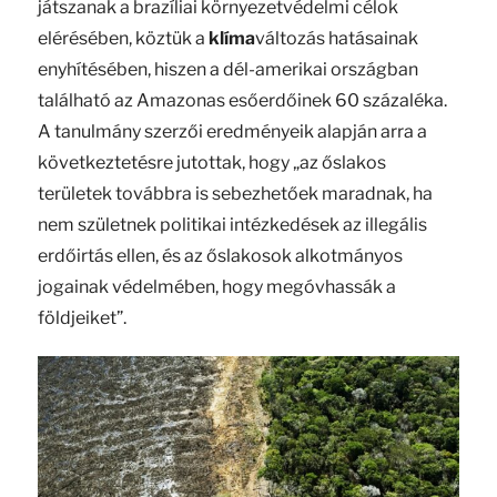
játszanak a brazíliai környezetvédelmi célok
elérésében, köztük a
klíma
változás hatásainak
enyhítésében, hiszen a dél-amerikai országban
található az Amazonas esőerdőinek 60 százaléka.
A tanulmány szerzői eredményeik alapján arra a
következtetésre jutottak, hogy „az őslakos
területek továbbra is sebezhetőek maradnak, ha
nem születnek politikai intézkedések az illegális
erdőirtás ellen, és az őslakosok alkotmányos
jogainak védelmében, hogy megóvhassák a
földjeiket”.