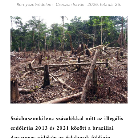
Környezetvédelem
Czeczon István
2026. február 26.
-
-
Százhuszonkilenc százalékkal nőtt az illegális
erdőirtás 2013 és 2021 között a brazíliai
Amazonas vidékén az őslakosok földjein –