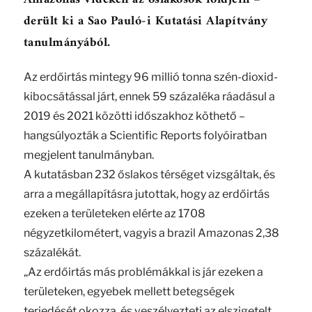
derült ki a Sao Pauló-i Kutatási Alapítvány
tanulmányából.
Az erdőirtás mintegy 96 millió tonna szén-dioxid-
kibocsátással járt, ennek 59 százaléka ráadásul a
2019 és 2021 közötti időszakhoz köthető –
hangsúlyozták a Scientific Reports folyóiratban
megjelent tanulmányban.
A kutatásban 232 őslakos térséget vizsgáltak, és
arra a megállapításra jutottak, hogy az erdőirtás
ezeken a területeken elérte az 1708
négyzetkilométert, vagyis a brazil Amazonas 2,38
százalékát.
„Az erdőirtás más problémákkal is jár ezeken a
területeken, egyebek mellett betegségek
terjedését okozza, és veszélyezteti az elszigetelt