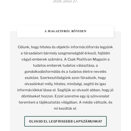
2026. július 27.
A MAGAZINRÓL RÖVIDEN
Célunk, hogy hiteles és objektív információforrás legyünk
a társadalom bármely szegmenségből érkező, fejlődni
vágyó emberek számára. A Csak Pozitívan Magazin a
tudatos emberek tudatos választása, a
gondolkodásformálás és a tudatos életre nevelés
eszköze. Szerkesztőségünk azon fáradozik, hogy
olvasóinkat mély, hiteles, minőségi, segítő és igaz
információkkal lássa el. Segítjük az olvasót abban, hogy jó
döntéseket hozzon. Ezzel szeretne egy új színvonalat
teremteni a tájékoztatás világában. A média változik, és
mi kezdtük el.
OLVASD EL LEGFRISSEBB LAPSZÁMUNKAT