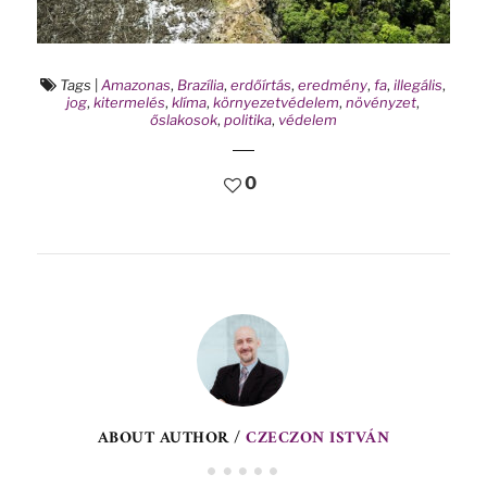
Tags
|
Amazonas
,
Brazília
,
erdőírtás
,
eredmény
,
fa
,
illegális
,
jog
,
kitermelés
,
klíma
,
környezetvédelem
,
növényzet
,
őslakosok
,
politika
,
védelem
0
ABOUT AUTHOR /
CZECZON ISTVÁN