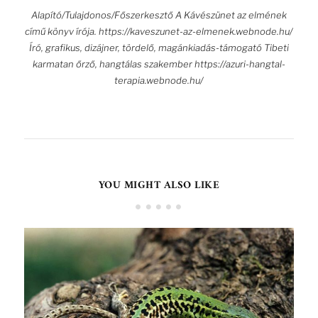
Alapító/Tulajdonos/Főszerkesztő A Kávészünet az elmének
című könyv írója. https://kaveszunet-az-elmenek.webnode.hu/
Író, grafikus, dizájner, tördelő, magánkiadás-támogató Tibeti
karmatan őrző, hangtálas szakember https://azuri-hangtal-
terapia.webnode.hu/
YOU MIGHT ALSO LIKE