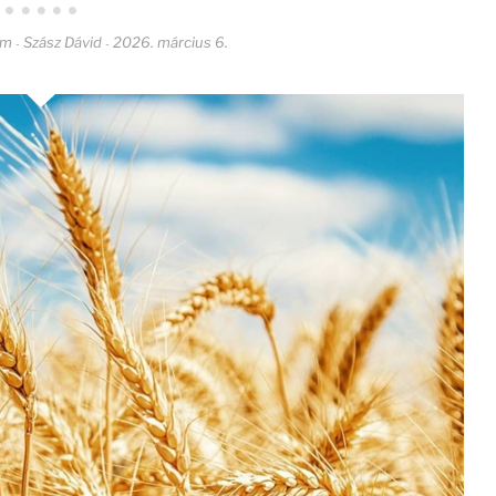
om
Szász Dávid
2026. március 6.
-
-