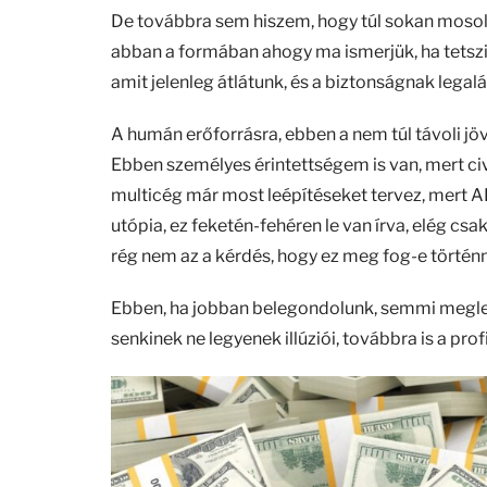
De továbbra sem hiszem, hogy túl sokan mosol
abban a formában ahogy ma ismerjük, ha tetszi
amit jelenleg átlátunk, és a biztonságnak legalá
A humán erőforrásra, ebben a nem túl távoli j
Ebben személyes érintettségem is van, mert c
multicég már most leépítéseket tervez, mert AI
utópia, ez feketén-fehéren le van írva, elég c
rég nem az a kérdés, hogy ez meg fog-e történn
Ebben, ha jobban belegondolunk, semmi meglep
senkinek ne legyenek illúziói, továbbra is a pro