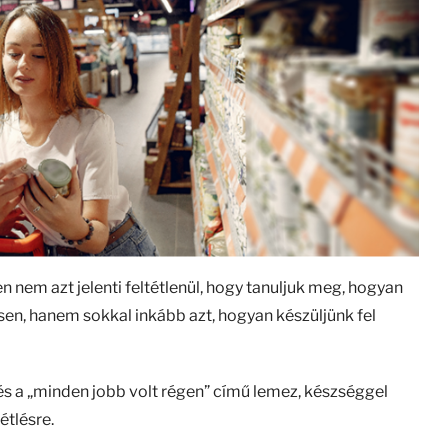
 nem azt jelenti feltétlenül, hogy tanuljuk meg, hogyan
esen, hanem sokkal inkább azt, hogyan készüljünk fel
s a „minden jobb volt régen” című lemez, készséggel
tlésre.