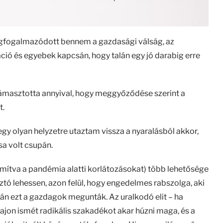
gfogalmazódott bennem a gazdasági válság, az
ció és egyebek kapcsán, hogy talán egy jó darabig erre
ámasztotta annyival, hogy meggyőződése szerint a
t.
s egy olyan helyzetre utaztam vissza a nyaralásból akkor,
sa volt csupán.
ámítva a pandémia alatti korlátozásokat) több lehetősége
sztó lehessen, azon felül, hogy engedelmes rabszolga, aki
alán ezt a gazdagok megunták. Az uralkodó elit – ha
– vajon ismét radikális szakadékot akar húzni maga, és a