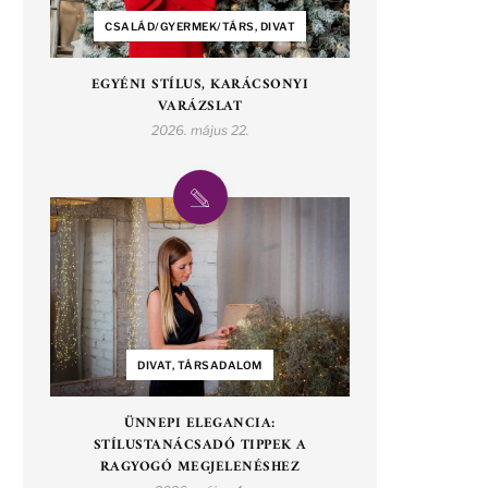
CSALÁD/GYERMEK/TÁRS, DIVAT
EGYÉNI STÍLUS, KARÁCSONYI
VARÁZSLAT
2026. május 22.
DIVAT, TÁRSADALOM
ÜNNEPI ELEGANCIA:
STÍLUSTANÁCSADÓ TIPPEK A
RAGYOGÓ MEGJELENÉSHEZ