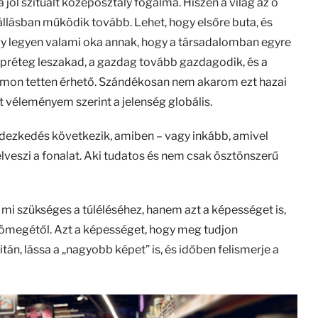
jól szituált középosztály fogalma. Hiszen a világ az ő
állásban működik tovább. Lehet, hogy elsőre buta, és
ogy legyen valami oka annak, hogy a társadalomban egyre
épréteg leszakad, a gazdag tovább gazdagodik, és a
omon tetten érhető. Szándékosan nem akarom ezt hazai
t véleményem szerint a jelenség globális.
endezkedés következik, amiben – vagy inkább, amivel
elveszi a fonalat. Aki tudatos és nem csak ösztönszerű
mi szükséges a túléléséhez, hanem azt a képességet is,
tömegétől. Azt a képességet, hogy meg tudjon
itán, lássa a „nagyobb képet” is, és időben felismerje a