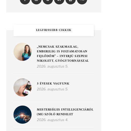
LEGFRISSEBB CIKKEK
„NEMCSAK SZAKMAILAG,
EMBERILEG IS FOLYAMATOSAN
FEJLŐDŐM” – INTERJÚ SZEPESI
NIKOLETT, GYÓGYTORNÁSSZAL
2026. augusztus 5.
5 ÉVESEK VAGYUNK
2026. augusztus 5.
MESTERSÉGES INTELLIGENCIÁRÓL
(MI) SZÓLÓ RENDELET
2026. augusztus 4.