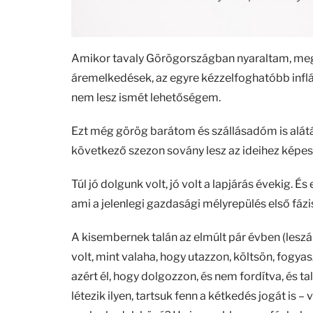
Amikor tavaly Görögországban nyaraltam, me
áremelkedések, az egyre kézzelfoghatóbb inflá
nem lesz ismét lehetőségem.
Ezt még görög barátom és szállásadóm is alát
következő szezon sovány lesz az ideihez képes
Túl jó dolgunk volt, jó volt a lapjárás évekig. É
ami a jelenlegi gazdasági mélyrepülés első fázi
A kisembernek talán az elmúlt pár évben (lesz
volt, mint valaha, hogy utazzon, költsön, fogya
azért él, hogy dolgozzon, és nem fordítva, és t
létezik ilyen, tartsuk fenn a kétkedés jogát is 