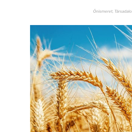
Önismeret
,
Társadal