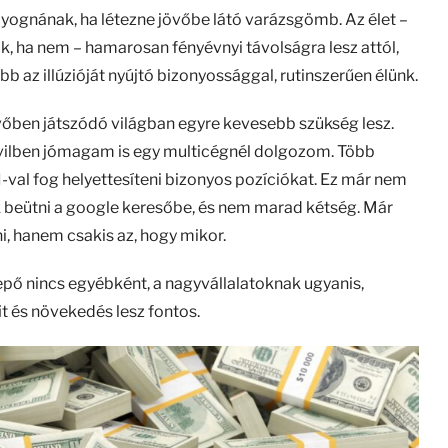
yognának, ha létezne jövőbe látó varázsgömb. Az élet –
k, ha nem – hamarosan fényévnyi távolságra lesz attól,
bb az illúzióját nyújtó bizonyossággal, rutinszerűen élünk.
övőben játszódó világban egyre kevesebb szükség lesz.
ivilben jómagam is egy multicégnél dolgozom. Több
-val fog helyettesíteni bizonyos pozíciókat. Ez már nem
sak beütni a google keresőbe, és nem marad kétség. Már
i, hanem csakis az, hogy mikor.
ő nincs egyébként, a nagyvállalatoknak ugyanis,
fit és növekedés lesz fontos.