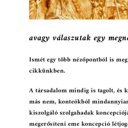
avagy válaszutak egy megne
Ismét egy több nézőpontból is megk
cikkünkben.
A társadalom mindig is tagolt, és k
más nem, konteókból mindannyian i
kiszolgáló szolgahadak koncepciój
megerősíteni eme koncepció létjogo