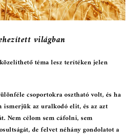
hezített világban
özelíthető téma lesz terítéken jelen
ülönféle csoportokra osztható volt, és ha
smerjük az uralkodó elit, és az azt
át. Nem célom sem cáfolni, sem
sultságát, de felvet néhány gondolatot a