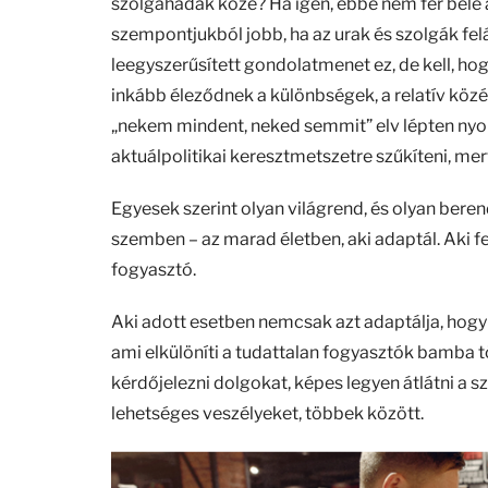
szolgahadak közé? Ha igen, ebbe nem fér bele a 
szempontjukból jobb, ha az urak és szolgák fel
leegyszerűsített gondolatmenet ez, de kell, h
inkább éleződnek a különbségek, a relatív köz
„nekem mindent, neked semmit” elv lépten ny
aktuálpolitikai keresztmetszetre szűkíteni, mer
Egyesek szerint olyan világrend, és olyan ber
szemben – az marad életben, aki adaptál. Aki f
fogyasztó.
Aki adott esetben nemcsak azt adaptálja, hogy 
ami elkülöníti a tudattalan fogyasztók bamba 
kérdőjelezni dolgokat, képes legyen átlátni a sz
lehetséges veszélyeket, többek között.