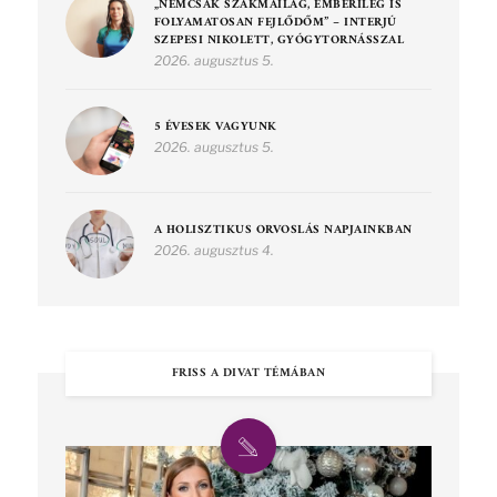
„NEMCSAK SZAKMAILAG, EMBERILEG IS
FOLYAMATOSAN FEJLŐDŐM” – INTERJÚ
SZEPESI NIKOLETT, GYÓGYTORNÁSSZAL
2026. augusztus 5.
5 ÉVESEK VAGYUNK
2026. augusztus 5.
A HOLISZTIKUS ORVOSLÁS NAPJAINKBAN
2026. augusztus 4.
FRISS A DIVAT TÉMÁBAN