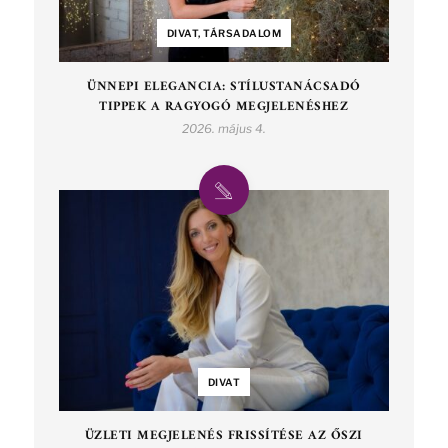
DIVAT, TÁRSADALOM
ÜNNEPI ELEGANCIA: STÍLUSTANÁCSADÓ
TIPPEK A RAGYOGÓ MEGJELENÉSHEZ
2026. május 4.
DIVAT
ÜZLETI MEGJELENÉS FRISSÍTÉSE AZ ŐSZI