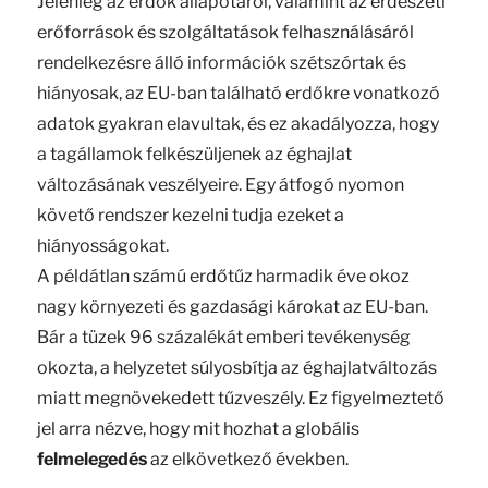
Jelenleg az erdők állapotáról, valamint az erdészeti
erőforrások és szolgáltatások felhasználásáról
rendelkezésre álló információk szétszórtak és
hiányosak, az EU-ban található erdőkre vonatkozó
adatok gyakran elavultak, és ez akadályozza, hogy
a tagállamok felkészüljenek az éghajlat
változásának veszélyeire. Egy átfogó nyomon
követő rendszer kezelni tudja ezeket a
hiányosságokat.
A példátlan számú erdőtűz harmadik éve okoz
nagy környezeti és gazdasági károkat az EU-ban.
Bár a tüzek 96 százalékát emberi tevékenység
okozta, a helyzetet súlyosbítja az éghajlatváltozás
miatt megnövekedett tűzveszély. Ez figyelmeztető
jel arra nézve, hogy mit hozhat a globális
felmelegedés
az elkövetkező években.