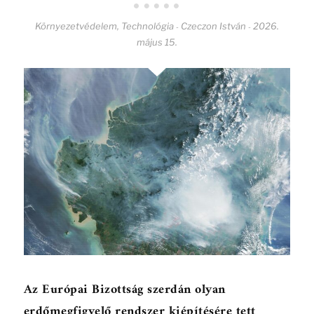
Környezetvédelem
,
Technológia
Czeczon István
2026.
-
-
május 15.
Az Európai Bizottság szerdán olyan
erdőmegfigyelő rendszer kiépítésére tett