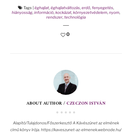
Tags
|
éghajlat
,
éghajlatváltozás
,
erdő
,
fenyegetés
,
hiányosság
,
információ
,
kockázat
,
környezetvédelem
,
nyom
,
rendszer
,
technológia
0
ABOUT AUTHOR /
CZECZON ISTVÁN
Alapító/Tulajdonos/Főszerkesztő A Kávészünet az elmének
című könyv írója. https://kaveszunet-az-elmenek.webnode.hu/