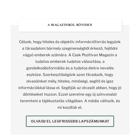
A MAGAZINRÓL RÖVIDEN
Célunk, hogy hiteles és objektív információforrás legyünk
a társadalom bármely szegmenségből érkező, fejlődni
vágyó emberek számára. A Csak Pozitívan Magazin a
tudatos emberek tudatos választása, a
gondolkodásformálás és a tudatos életre nevelés
eszköze. Szerkesztőségünk azon fáradozik, hogy
olvasóinkat mély, hiteles, minőségi, segítő és igaz
információkkal lássa el. Segítjük az olvasót abban, hogy jó
döntéseket hozzon. Ezzel szeretne egy új színvonalat
teremteni a tájékoztatás világában. A média változik, és
mi kezdtük el.
OLVASD EL LEGFRISSEBB LAPSZÁMUNKAT