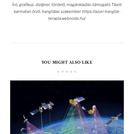
Író, grafikus, dizájner, tördelő, magánkiadás-támogató Tibeti
karmatan őrző, hangtálas szakember https://azuri-hangtal-
terapia.webnode.hu/
YOU MIGHT ALSO LIKE