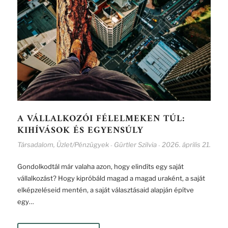
A VÁLLALKOZÓI FÉLELMEKEN TÚL:
KIHÍVÁSOK ÉS EGYENSÚLY
Társadalom
,
Üzlet/Pénzügyek
Gürtler Szilvia
2026. április 21.
-
-
Gondolkodtál már valaha azon, hogy elindíts egy saját
vállalkozást? Hogy kipróbáld magad a magad uraként, a saját
elképzeléseid mentén, a saját választásaid alapján építve
egy…