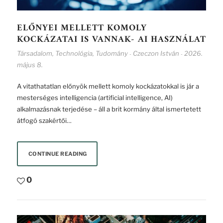
ELŐNYEI MELLETT KOMOLY
KOCKÁZATAI IS VANNAK- AI HASZNÁLAT
Társadalom
,
Technológia
,
Tudomány
Czeczon István
2026.
-
-
május 8.
A vitathatatlan előnyök mellett komoly kockázatokkal is jár a
mesterséges intelligencia (artificial intelligence, AI)
alkalmazásnak terjedése – áll a brit kormány által ismertetett
átfogó szakértői…
CONTINUE READING
0