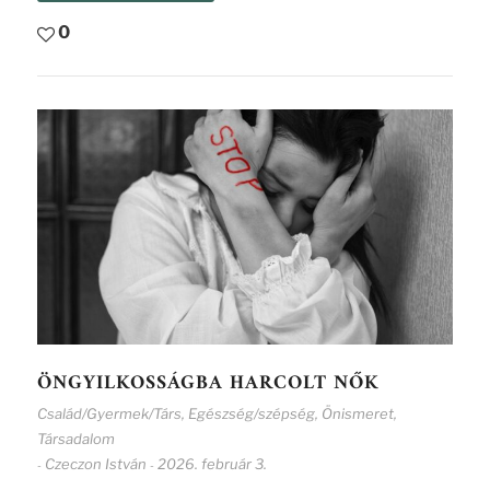
0
ÖNGYILKOSSÁGBA HARCOLT NŐK
Család/Gyermek/Társ
,
Egészség/szépség
,
Önismeret
,
Társadalom
Czeczon István
2026. február 3.
-
-