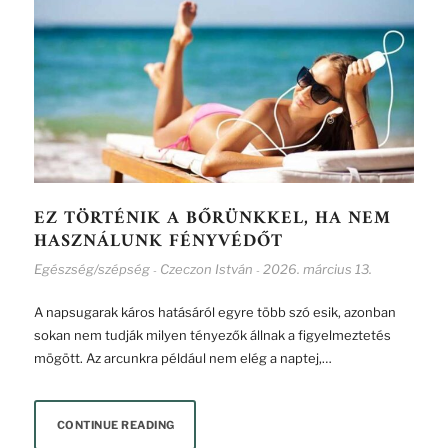
EZ TÖRTÉNIK A BŐRÜNKKEL, HA NEM
HASZNÁLUNK FÉNYVÉDŐT
Egészség/szépség
Czeczon István
2026. március 13.
-
-
A napsugarak káros hatásáról egyre több szó esik, azonban
sokan nem tudják milyen tényezők állnak a figyelmeztetés
mögött. Az arcunkra például nem elég a naptej,…
CONTINUE READING