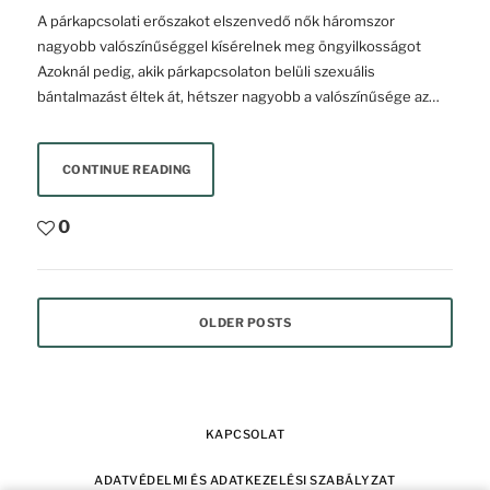
A párkapcsolati erőszakot elszenvedő nők háromszor
nagyobb valószínűséggel kísérelnek meg öngyilkosságot
Azoknál pedig, akik párkapcsolaton belüli szexuális
bántalmazást éltek át, hétszer nagyobb a valószínűsége az…
CONTINUE READING
0
OLDER POSTS
KAPCSOLAT
ADATVÉDELMI ÉS ADATKEZELÉSI SZABÁLYZAT