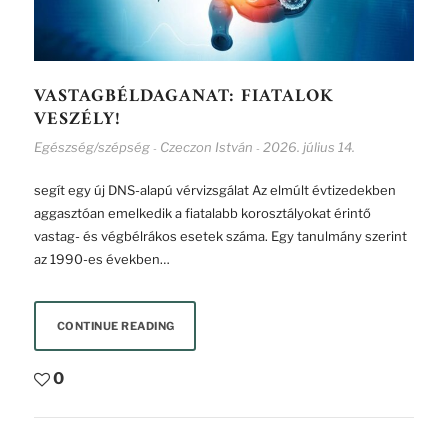
VASTAGBÉLDAGANAT: FIATALOK
VESZÉLY!
Egészség/szépség
Czeczon István
2026. július 14.
-
-
segít egy új DNS-alapú vérvizsgálat Az elmúlt évtizedekben
aggasztóan emelkedik a fiatalabb korosztályokat érintő
vastag- és végbélrákos esetek száma. Egy tanulmány szerint
az 1990-es években…
CONTINUE READING
0