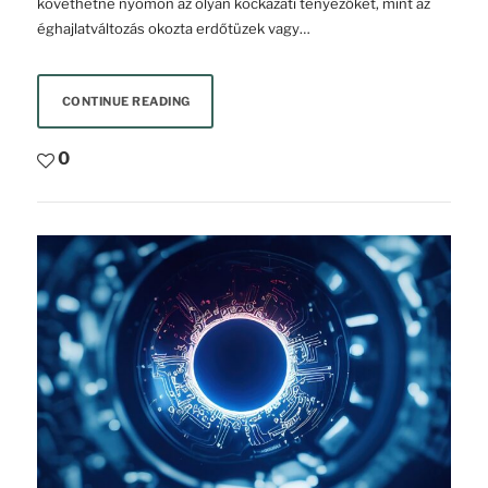
követhetné nyomon az olyan kockázati tényezőket, mint az
éghajlatváltozás okozta erdőtüzek vagy…
CONTINUE READING
0