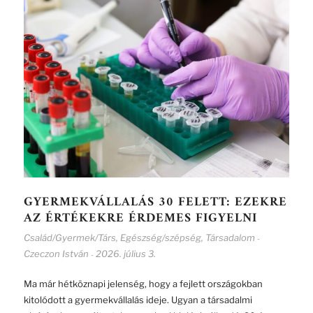
GYERMEKVÁLLALÁS 30 FELETT: EZEKRE
AZ ÉRTÉKEKRE ÉRDEMES FIGYELNI
Család/Gyermek/Társ
,
Egészség/szépség
,
Társadalom
-
Czeczon István
2026. július 3.
-
Ma már hétköznapi jelenség, hogy a fejlett országokban
kitolódott a gyermekvállalás ideje. Ugyan a társadalmi