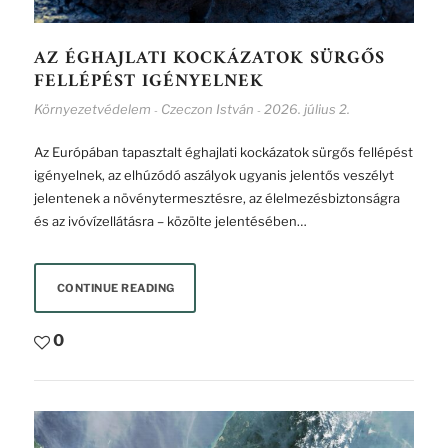
AZ ÉGHAJLATI KOCKÁZATOK SÜRGŐS
FELLÉPÉST IGÉNYELNEK
Környezetvédelem
Czeczon István
2026. július 2.
-
-
Az Európában tapasztalt éghajlati kockázatok sürgős fellépést
igényelnek, az elhúzódó aszályok ugyanis jelentős veszélyt
jelentenek a növénytermesztésre, az élelmezésbiztonságra
és az ivóvízellátásra – közölte jelentésében…
CONTINUE READING
0