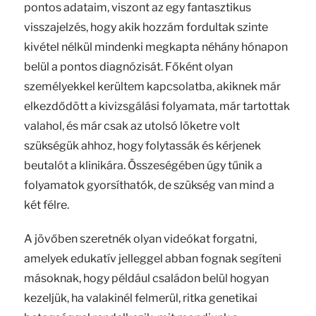
pontos adataim, viszont az egy fantasztikus
visszajelzés, hogy akik hozzám fordultak szinte
kivétel nélkül mindenki megkapta néhány hónapon
belül a pontos diagnózisát. Főként olyan
személyekkel kerültem kapcsolatba, akiknek már
elkezdődött a kivizsgálási folyamata, már tartottak
valahol, és már csak az utolsó löketre volt
szükségük ahhoz, hogy folytassák és kérjenek
beutalót a klinikára. Összeségében úgy tűnik a
folyamatok gyorsíthatók, de szükség van mind a
két félre.
A jövőben szeretnék olyan videókat forgatni,
amelyek edukatív jelleggel abban fognak segíteni
másoknak, hogy például családon belül hogyan
kezeljük, ha valakinél felmerül, ritka genetikai