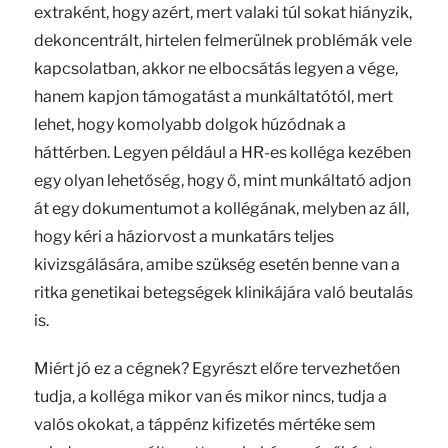
extraként, hogy azért, mert valaki túl sokat hiányzik,
dekoncentrált, hirtelen felmerülnek problémák vele
kapcsolatban, akkor ne elbocsátás legyen a vége,
hanem kapjon támogatást a munkáltatótól, mert
lehet, hogy komolyabb dolgok húzódnak a
háttérben. Legyen például a HR-es kolléga kezében
egy olyan lehetőség, hogy ő, mint munkáltató adjon
át egy dokumentumot a kollégának, melyben az áll,
hogy kéri a háziorvost a munkatárs teljes
kivizsgálására, amibe szükség esetén benne van a
ritka genetikai betegségek klinikájára való beutalás
is.
Miért jó ez a cégnek? Egyrészt előre tervezhetően
tudja, a kolléga mikor van és mikor nincs, tudja a
valós okokat, a táppénz kifizetés mértéke sem