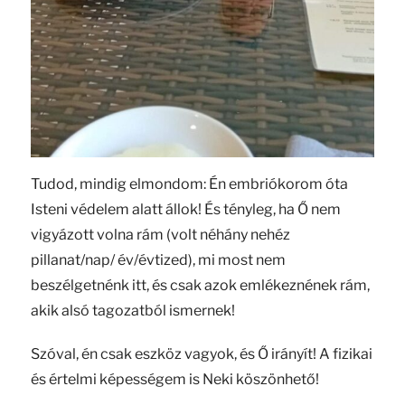
Tudod, mindig elmondom: Én embriókorom óta
Isteni védelem alatt állok! És tényleg, ha Ő nem
vigyázott volna rám (volt néhány nehéz
pillanat/nap/ év/évtized), mi most nem
beszélgetnénk itt, és csak azok emlékeznének rám,
akik alsó tagozatból ismernek!
Szóval, én csak eszköz vagyok, és Ő irányít! A fizikai
és értelmi képességem is Neki köszönhető!