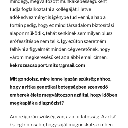
mindegy, megváltozott munkaképességűként
tudja foglalkoztatni a kollégáját, illetve
adókedvezményt is igénybe tud venni, a hab a
tortán pedig, hogy ez mind társadalom biztosítási
alapon működik, tehát senkinek semmilyen plusz
erőfeszítésbe nem telik. Így ezúton szeretném
felhívni a figyelmét minden cégvezetőnek, hogy
várom megkeresésüket az alábbi email címen:
kekrozsacsoport.mito@gmail.com
Mit gondolsz, mire lenne igazán szükség ahhoz,
hogy a ritka genetikai betegségben szenvedő
emberek élete megváltozzon azáltal, hogy időben
megkapják a diagnózist?
Amire igazán szükség van, az a tudatosság. Az első
és legfontosabb, hogy saját magunkkal szemben