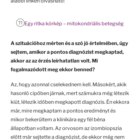
alábbi linken olvasható:
Egy ritka kórkép – mitokondriális betegség
A szituációhoz mérten és a szó jó értelmében, úgy
sejtem, amikor a pontos diagnózist megkaptad,
akkor az az érzés leírhatatlan volt. Mi
fogalmazódott meg ekkor benned?
Az, hogy azonnal cselekednem kell. Másokért, akik
hasonló cipőben járnak, mert számukra még létezik
kiút, létezik időben megkapott diagnózis. Én ekkora
már, mire megkaptam a pontos eredményt és
mikor bekerültem a klinikára egy fél béna
állapotban voltam. Az orvosom az izombiopszia
előtt már sejtette a diagnózist, de ekkor még nem