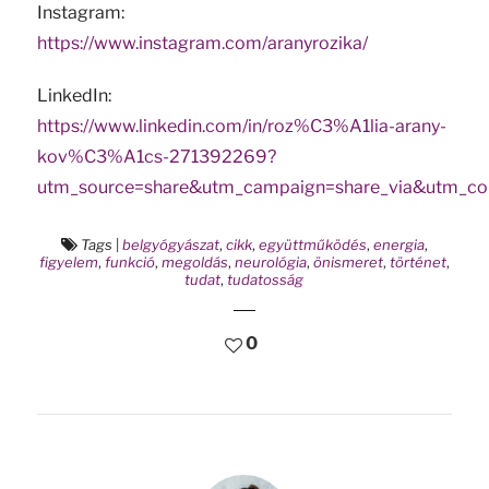
Instagram:
https://www.instagram.com/aranyrozika/
LinkedIn:
https://www.linkedin.com/in/roz%C3%A1lia-arany-
kov%C3%A1cs-271392269?
utm_source=share&utm_campaign=share_via&utm_co
Tags
|
belgyógyászat
,
cikk
,
együttműködés
,
energia
,
figyelem
,
funkció
,
megoldás
,
neurológia
,
önismeret
,
történet
,
tudat
,
tudatosság
0