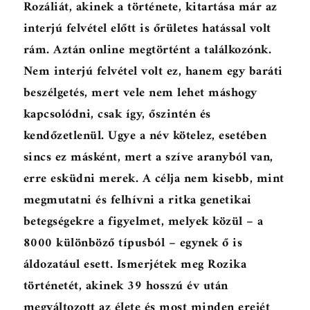
Rozáliát, akinek a története, kitartása már az
interjú felvétel előtt is őrületes hatással volt
rám. Aztán online megtörtént a találkozónk.
Nem interjú felvétel volt ez, hanem egy baráti
beszélgetés, mert vele nem lehet máshogy
kapcsolódni, csak így, őszintén és
kendőzetlenül. Ugye a név kötelez, esetében
sincs ez másként, mert a szíve aranyból van,
erre esküdni merek. A célja nem kisebb, mint
megmutatni és felhívni a ritka genetikai
betegségekre a figyelmet, melyek közül – a
8000 különböző típusból – egynek ő is
áldozatául esett. Ismerjétek meg Rozika
történetét, akinek 39 hosszú év után
megváltozott az élete és most minden erejét