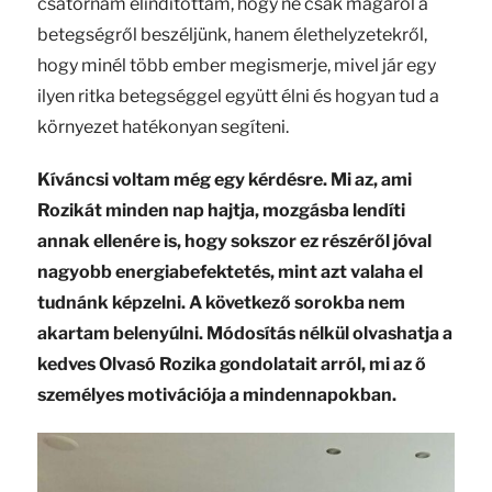
csatornám elindítottam, hogy ne csak magáról a
betegségről beszéljünk, hanem élethelyzetekről,
hogy minél több ember megismerje, mivel jár egy
ilyen ritka betegséggel együtt élni és hogyan tud a
környezet hatékonyan segíteni.
Kíváncsi voltam még egy kérdésre. Mi az, ami
Rozikát minden nap hajtja, mozgásba lendíti
annak ellenére is, hogy sokszor ez részéről jóval
nagyobb energiabefektetés, mint azt valaha el
tudnánk képzelni. A következő sorokba nem
akartam belenyúlni. Módosítás nélkül olvashatja a
kedves Olvasó Rozika gondolatait arról, mi az ő
személyes motivációja a mindennapokban.