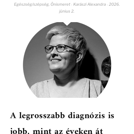
Egészség/szépség
,
Önismeret
Karászi Alexandra
2026.
-
-
június 2.
A legrosszabb diagnózis is
jobb, mint az éveken át