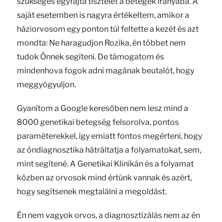
szükséges egyfajta tisztelet a betegek irányába. A
saját esetemben is nagyra értékeltem, amikor a
háziorvosom egy ponton túl feltette a kezét és azt
mondta: Ne haragudjon Rozika, én többet nem
tudok Önnek segíteni. De támogatom és
mindenhova fogok adni magának beutalót, hogy
meggyógyuljon.
Gyanítom a Google keresőben nem lesz mind a
8000 genetikai betegség felsorolva, pontos
paraméterekkel, így emiatt fontos megérteni, hogy
az öndiagnosztika hátráltatja a folyamatokat, sem,
mint segítené. A Genetikai Klinikán és a folyamat
közben az orvosok mind értünk vannak és azért,
hogy segítsenek megtalálni a megoldást.
Én nem vagyok orvos, a diagnosztizálás nem az én