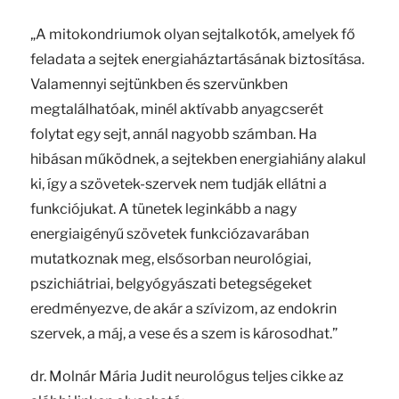
„A mitokondriumok olyan sejtalkotók, amelyek fő
feladata a sejtek energiaháztartásának biztosítása.
Valamennyi sejtünkben és szervünkben
megtalálhatóak, minél aktívabb anyagcserét
folytat egy sejt, annál nagyobb számban. Ha
hibásan működnek, a sejtekben energiahiány alakul
ki, így a szövetek-szervek nem tudják ellátni a
funkciójukat. A tünetek leginkább a nagy
energiaigényű szövetek funkciózavarában
mutatkoznak meg, elsősorban neurológiai,
pszichiátriai, belgyógyászati betegségeket
eredményezve, de akár a szívizom, az endokrin
szervek, a máj, a vese és a szem is károsodhat.”
dr. Molnár Mária Judit neurológus teljes cikke az