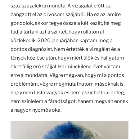
száz százalékra mondta. A vizsgálat előtt ez
hangzott el az orvosom szájából: Ha ez az, amire
gondolok, akkor tegye össze a két kezét, ha meg
tudja tartani azt a szintet, hogy rollátorral
közlekedik. 2020 januárjában kaptam meg a
pontos diagnózist. Nem értették a vizsgálat és a
tények közlése után, hogy miért ülök és hallgatom
őket fülig érő szájjal. Harminckilenc évet vártam
erre a mondatra. Végre megvan, hogy mi a pontos
problémám, végre megmutathatom másoknak is,
hogy nem lusta vagyok és nem pszichiátriai beteg,
nem színlelem a fáradtságot, hanem megvan ennek
a nagyon nyomós oka.