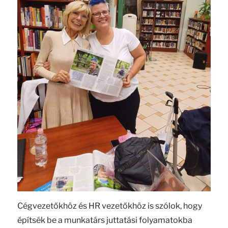
Cégvezetőkhöz és HR vezetőkhöz is szólok, hogy
építsék be a munkatárs juttatási folyamatokba