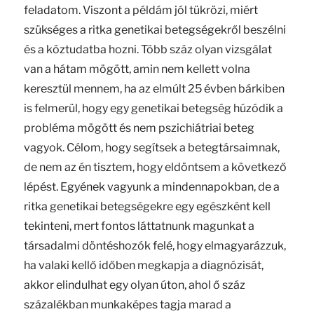
feladatom. Viszont a példám jól tükrözi, miért
szükséges a ritka genetikai betegségekről beszélni
és a köztudatba hozni. Több száz olyan vizsgálat
van a hátam mögött, amin nem kellett volna
keresztül mennem, ha az elmúlt 25 évben bárkiben
is felmerül, hogy egy genetikai betegség húzódik a
probléma mögött és nem pszichiátriai beteg
vagyok. Célom, hogy segítsek a betegtársaimnak,
de nem az én tisztem, hogy eldöntsem a következő
lépést. Egyének vagyunk a mindennapokban, de a
ritka genetikai betegségekre egy egészként kell
tekinteni, mert fontos láttatnunk magunkat a
társadalmi döntéshozók felé, hogy elmagyarázzuk,
ha valaki kellő időben megkapja a diagnózisát,
akkor elindulhat egy olyan úton, ahol ő száz
százalékban munkaképes tagja marad a