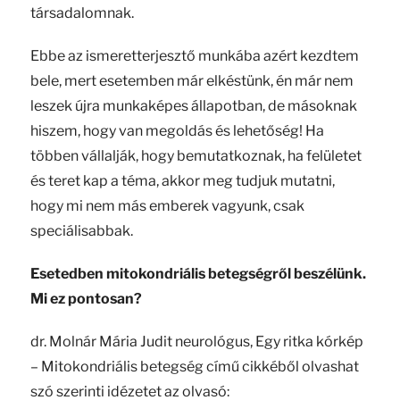
társadalomnak.
Ebbe az ismeretterjesztő munkába azért kezdtem
bele, mert esetemben már elkéstünk, én már nem
leszek újra munkaképes állapotban, de másoknak
hiszem, hogy van megoldás és lehetőség! Ha
többen vállalják, hogy bemutatkoznak, ha felületet
és teret kap a téma, akkor meg tudjuk mutatni,
hogy mi nem más emberek vagyunk, csak
speciálisabbak.
Esetedben mitokondriális betegségről beszélünk.
Mi ez pontosan?
dr. Molnár Mária Judit neurológus, Egy ritka kórkép
– Mitokondriális betegség című cikkéből olvashat
szó szerinti idézetet az olvasó: