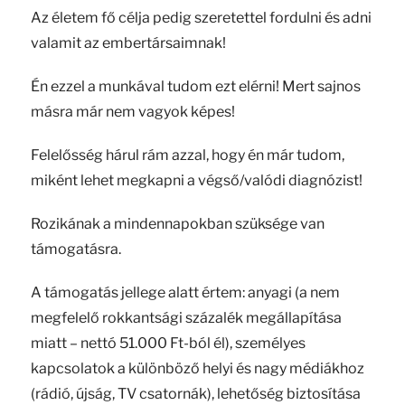
Az életem fő célja pedig szeretettel fordulni és adni
valamit az embertársaimnak!
Én ezzel a munkával tudom ezt elérni! Mert sajnos
másra már nem vagyok képes!
Felelősség hárul rám azzal, hogy én már tudom,
miként lehet megkapni a végső/valódi diagnózist!
Rozikának a mindennapokban szüksége van
támogatásra.
A támogatás jellege alatt értem: anyagi (a nem
megfelelő rokkantsági százalék megállapítása
miatt – nettó 51.000 Ft-ból él), személyes
kapcsolatok a különböző helyi és nagy médiákhoz
(rádió, újság, TV csatornák), lehetőség biztosítása