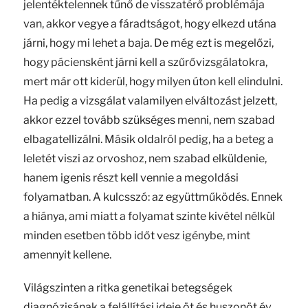
jelentéktelennek tűnő de visszatérő problémája
van, akkor vegye a fáradtságot, hogy elkezd utána
járni, hogy mi lehet a baja. De még ezt is megelőzi,
hogy páciensként járni kell a szűrővizsgálatokra,
mert már ott kiderül, hogy milyen úton kell elindulni.
Ha pedig a vizsgálat valamilyen elváltozást jelzett,
akkor ezzel tovább szükséges menni, nem szabad
elbagatellizálni. Másik oldalról pedig, ha a beteg a
leletét viszi az orvoshoz, nem szabad elküldenie,
hanem igenis részt kell vennie a megoldási
folyamatban. A kulcsszó: az együttműködés. Ennek
a hiánya, ami miatt a folyamat szinte kivétel nélkül
minden esetben több időt vesz igénybe, mint
amennyit kellene.
Világszinten a ritka genetikai betegségek
diagnózisának a felállítási ideje öt és huszonöt év