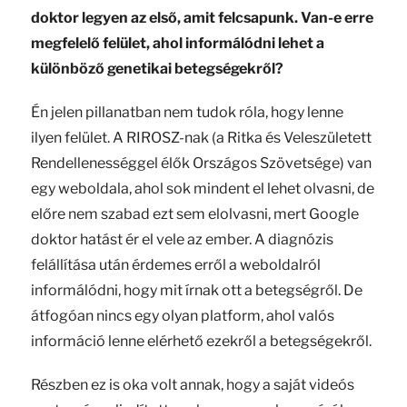
doktor legyen az első, amit felcsapunk. Van-e erre
megfelelő felület, ahol informálódni lehet a
különböző genetikai betegségekről?
Én jelen pillanatban nem tudok róla, hogy lenne
ilyen felület. A RIROSZ-nak (a Ritka és Veleszületett
Rendellenességgel élők Országos Szövetsége) van
egy weboldala, ahol sok mindent el lehet olvasni, de
előre nem szabad ezt sem elolvasni, mert Google
doktor hatást ér el vele az ember. A diagnózis
felállítása után érdemes erről a weboldalról
informálódni, hogy mit írnak ott a betegségről. De
átfogóan nincs egy olyan platform, ahol valós
információ lenne elérhető ezekről a betegségekről.
Részben ez is oka volt annak, hogy a saját videós