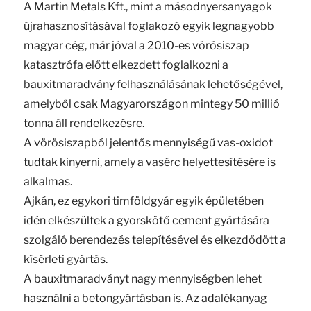
A Martin Metals Kft., mint a másodnyersanyagok
újrahasznosításával foglakozó egyik legnagyobb
magyar cég, már jóval a 2010-es vörösiszap
katasztrófa előtt elkezdett foglalkozni a
bauxitmaradvány felhasználásának lehetőségével,
amelyből csak Magyarországon mintegy 50 millió
tonna áll rendelkezésre.
A vörösiszapból jelentős mennyiségű vas-oxidot
tudtak kinyerni, amely a vasérc helyettesítésére is
alkalmas.
Ajkán, ez egykori timföldgyár egyik épületében
idén elkészültek a gyorskötő cement gyártására
szolgáló berendezés telepítésével és elkezdődött a
kísérleti gyártás.
A bauxitmaradványt nagy mennyiségben lehet
használni a betongyártásban is. Az adalékanyag