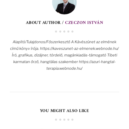
ABOUT AUTHOR /
CZECZON ISTVÁN
Alapító/Tulajdonos/Főszerkesztő A Kávészünet az elmének
című könyv írója. https://kaveszunet-az-elmenek.webnode.hu/
Író, grafikus, dizájner, tördelő, magánkiadás-támogató Tibeti
karmatan őrző, hangtálas szakember https://azuri-hangtal-
terapia.webnode.hu/
YOU MIGHT ALSO LIKE