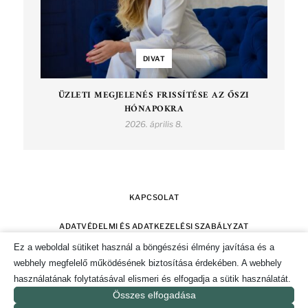
DIVAT
ÜZLETI MEGJELENÉS FRISSÍTÉSE AZ ŐSZI
HÓNAPOKRA
2026. április 8.
KAPCSOLAT
ADATVÉDELMI ÉS ADATKEZELÉSI SZABÁLYZAT
Ez a weboldal sütiket használ a böngészési élmény javítása és a
SZERZŐI JOGOK
IMPRESSZUM
webhely megfelelő működésének biztosítása érdekében. A webhely
használatának folytatásával elismeri és elfogadja a sütik használatát.
SÜTI TÁJÉKOZTATÓ ÉS HOZZÁJÁRULÁS KEZELÉSE
Összes elfogadása