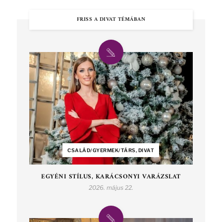
FRISS A DIVAT TÉMÁBAN
CSALÁD/GYERMEK/TÁRS, DIVAT
EGYÉNI STÍLUS, KARÁCSONYI VARÁZSLAT
2026. május 22.