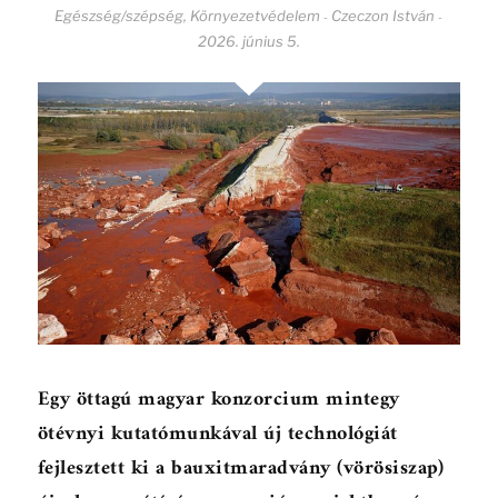
Egészség/szépség
,
Környezetvédelem
Czeczon István
-
-
2026. június 5.
Egy öttagú magyar konzorcium mintegy
ötévnyi kutatómunkával új technológiát
fejlesztett ki a bauxitmaradvány (vörösiszap)