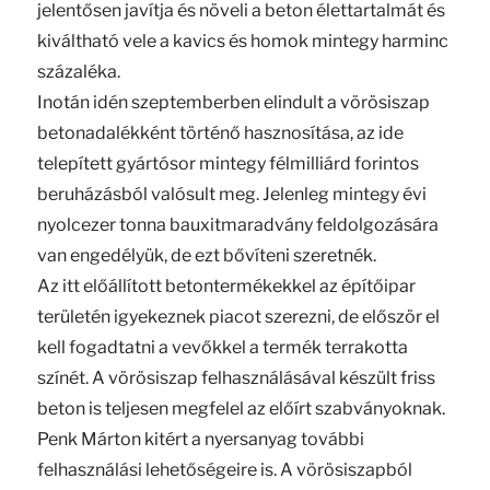
jelentősen javítja és növeli a beton élettartalmát és
kiváltható vele a kavics és homok mintegy harminc
százaléka.
Inotán idén szeptemberben elindult a vörösiszap
betonadalékként történő hasznosítása, az ide
telepített gyártósor mintegy félmilliárd forintos
beruházásból valósult meg. Jelenleg mintegy évi
nyolcezer tonna bauxitmaradvány feldolgozására
van engedélyük, de ezt bővíteni szeretnék.
Az itt előállított betontermékekkel az építőipar
területén igyekeznek piacot szerezni, de először el
kell fogadtatni a vevőkkel a termék terrakotta
színét. A vörösiszap felhasználásával készült friss
beton is teljesen megfelel az előírt szabványoknak.
Penk Márton kitért a nyersanyag további
felhasználási lehetőségeire is. A vörösiszapból