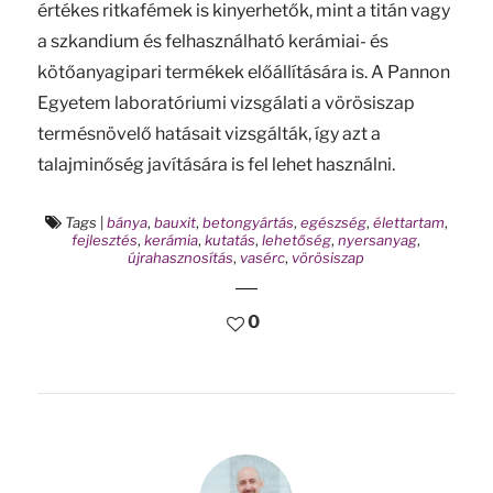
értékes ritkafémek is kinyerhetők, mint a titán vagy
a szkandium és felhasználható kerámiai- és
kötőanyagipari termékek előállítására is. A Pannon
Egyetem laboratóriumi vizsgálati a vörösiszap
termésnövelő hatásait vizsgálták, így azt a
talajminőség javítására is fel lehet használni.
Tags
|
bánya
,
bauxit
,
betongyártás
,
egészség
,
élettartam
,
fejlesztés
,
kerámia
,
kutatás
,
lehetőség
,
nyersanyag
,
újrahasznosítás
,
vasérc
,
vörösiszap
0