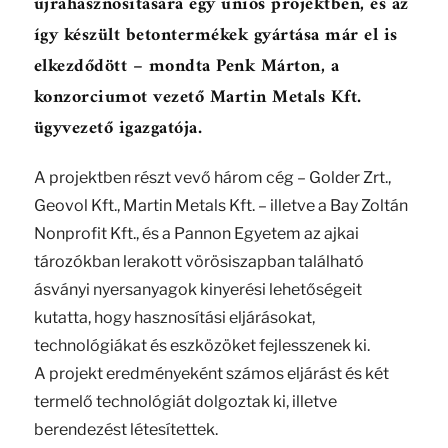
újrahasznosítására egy uniós projektben, és az
így készült betontermékek gyártása már el is
elkezdődött – mondta Penk Márton, a
konzorciumot vezető Martin Metals Kft.
ügyvezető igazgatója.
A projektben részt vevő három cég – Golder Zrt.,
Geovol Kft., Martin Metals Kft. – illetve a Bay Zoltán
Nonprofit Kft., és a Pannon Egyetem az ajkai
tározókban lerakott vörösiszapban található
ásványi nyersanyagok kinyerési lehetőségeit
kutatta, hogy hasznosítási eljárásokat,
technológiákat és eszközöket fejlesszenek ki.
A projekt eredményeként számos eljárást és két
termelő technológiát dolgoztak ki, illetve
berendezést létesítettek.